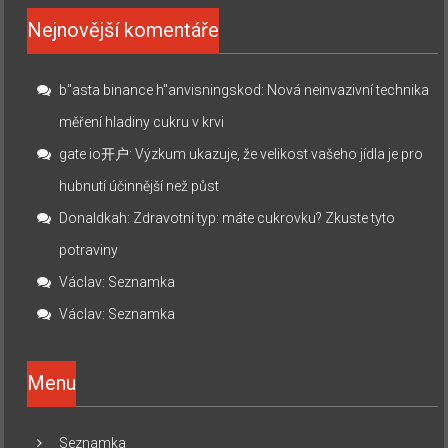
Nejnovější komentáře
b"asta binance h"anvisningskod
:
Nová neinvazivní technika
měření hladiny cukru v krvi
gate io开户
:
Výzkum ukazuje, že velikost vašeho jídla je pro
hubnutí účinnější než půst
Donaldkah
:
Zdravotní typ: máte cukrovku? Zkuste tyto
potraviny
Václav
:
Seznamka
Václav
:
Seznamka
Menu
Seznamka