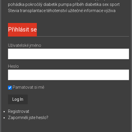
pohádka
pokročilý diabetik
pumpa
příběh diabetika
sex
sport
Stevia
transplantace
těhotenství
užitečné informace
výživa
Přihlásit se
Uživatelské jméno
Heslo
Pamatovat si mě
Registrovat
Zapomněli jste heslo?