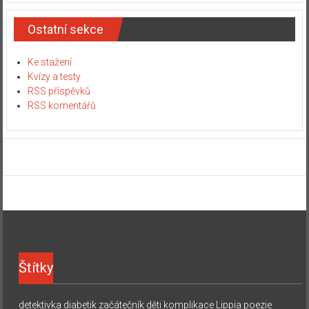
Ostatní sekce
Ke stažení
Kvízy a testy
RSS příspěvků
RSS komentářů
Štítky
detektivka
diabetik začátečník
děti
komplikace
Lippia
poezie