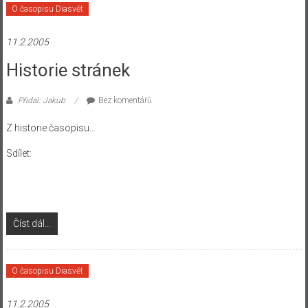
O časopisu Diasvět
11.2.2005
Historie stránek
Přidal: Jakub
Bez komentářů
Z historie časopisu…
Sdílet:
Číst dál...
O časopisu Diasvět
11.2.2005