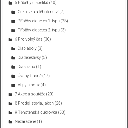
5 Příběhy diabetiků
(40)
Cukrovka a těhotenství
(7)
Příběhy diabetes 1. typu
(28)
Příběhy diabetes 2. typu
(3)
6 Pro volný čas
(30)
Diabláboly
(3)
Diadetektivky
(5)
Diastrana
(1)
Úvahy, básně
(17)
Vtipy a hoax
(4)
7 Akce a soutěže
(20)
8 Prodej, stevia, jakon
(26)
9 Těhotenská cukrovka
(53)
Nezařazené
(1)