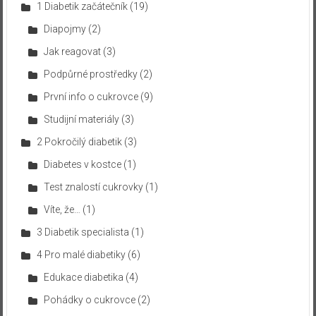
1 Diabetik začátečník
(19)
Diapojmy
(2)
Jak reagovat
(3)
Podpůrné prostředky
(2)
První info o cukrovce
(9)
Studijní materiály
(3)
2 Pokročilý diabetik
(3)
Diabetes v kostce
(1)
Test znalostí cukrovky
(1)
Víte, že…
(1)
3 Diabetik specialista
(1)
4 Pro malé diabetiky
(6)
Edukace diabetika
(4)
Pohádky o cukrovce
(2)