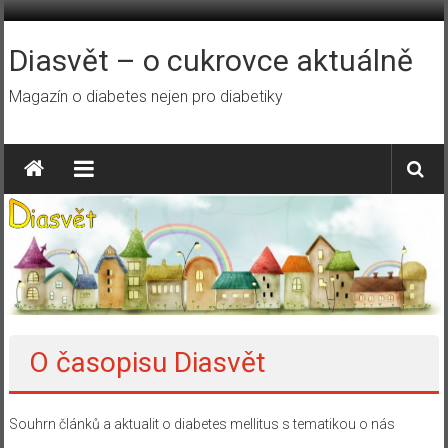
Přeskočit
na
obsah
Diasvět – o cukrovce aktuálně
Magazín o diabetes nejen pro diabetiky
O časopisu Diasvět
Souhrn článků a aktualit o diabetes mellitus s tematikou o nás