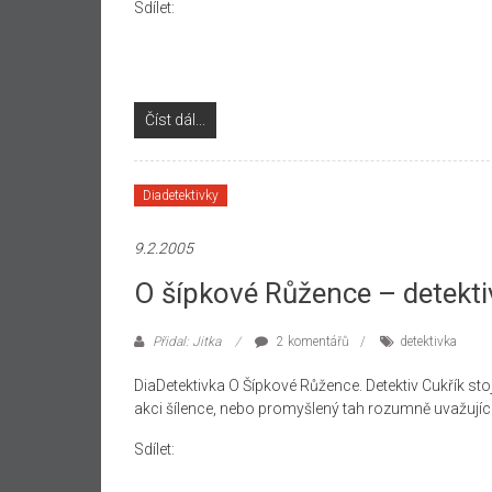
Sdílet:
Číst dál...
Diadetektivky
9.2.2005
O šípkové Růžence – detekti
Přidal: Jitka
2 komentářů
detektivka
DiaDetektivka O Šípkové Růžence. Detektiv Cukřík stojí
akci šílence, nebo promyšlený tah rozumně uvažujíc
Sdílet: