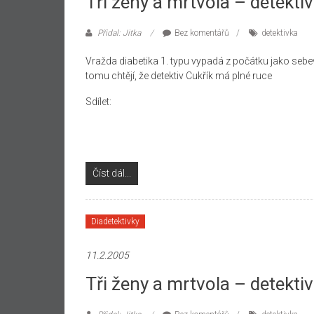
Tři ženy a mrtvola – detektivk
Přidal: Jitka
Bez komentářů
detektivka
Vražda diabetika 1. typu vypadá z počátku jako se
tomu chtějí, že detektiv Cukřík má plné ruce
Sdílet:
Číst dál...
Diadetektivky
11.2.2005
Tři ženy a mrtvola – detektivk