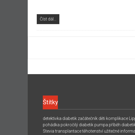
Číst dál...
Štítky
detektivka
diabetik začátečník
děti
komplikace
Lip
pohádka
pokročilý diabetik
pumpa
příběh diabeti
Stevia
transplantace
těhotenství
užitečné inform