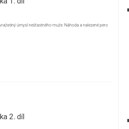
a 1. díl
bevražedný úmysl nešťastného muže. Náhoda a nalezené pero
a 2. díl