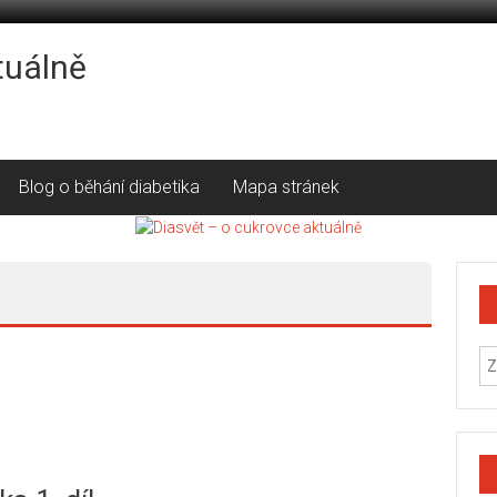
tuálně
Blog o běhání diabetika
Mapa stránek