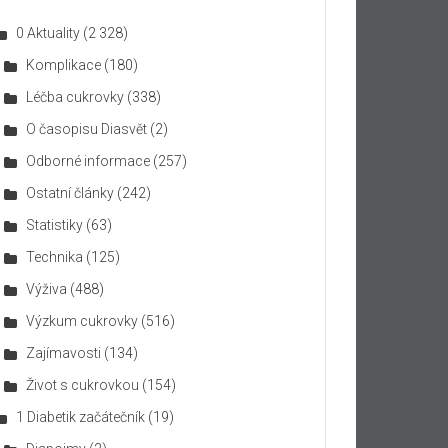
0 Aktuality
(2 328)
Komplikace
(180)
Léčba cukrovky
(338)
O časopisu Diasvět
(2)
Odborné informace
(257)
Ostatní články
(242)
Statistiky
(63)
Technika
(125)
Výživa
(488)
Výzkum cukrovky
(516)
Zajímavosti
(134)
Život s cukrovkou
(154)
1 Diabetik začátečník
(19)