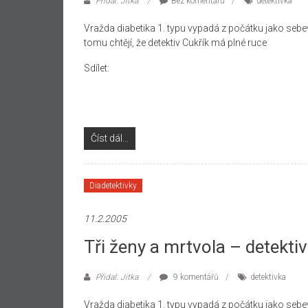
Přidal: Jitka
Bez komentářů
detektivka
Vražda diabetika 1. typu vypadá z počátku jako se
tomu chtějí, že detektiv Cukřík má plné ruce
Sdílet:
Číst dál...
Diadetektivky
11.2.2005
Tři ženy a mrtvola – detektivk
Přidal: Jitka
9 komentářů
detektivka
Vražda diabetika 1. typu vypadá z počátku jako se