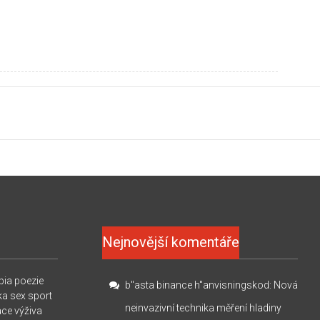
Nejnovější komentáře
pia
poezie
b"asta binance h"anvisningskod
:
Nová
ka
sex
sport
neinvazivní technika měření hladiny
ace
výživa