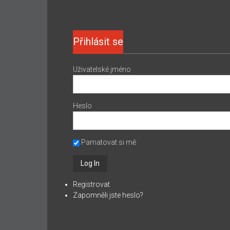
Přihlásit se
Uživatelské jméno
Heslo
Pamatovat si mě
Registrovat
Zapomněli jste heslo?