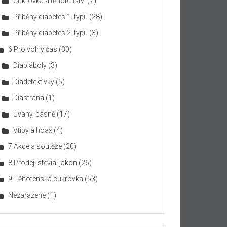
Cukrovka a těhotenství
(7)
Příběhy diabetes 1. typu
(28)
Příběhy diabetes 2. typu
(3)
6 Pro volný čas
(30)
Diabláboly
(3)
Diadetektivky
(5)
Diastrana
(1)
Úvahy, básně
(17)
Vtipy a hoax
(4)
7 Akce a soutěže
(20)
8 Prodej, stevia, jakon
(26)
9 Těhotenská cukrovka
(53)
Nezařazené
(1)