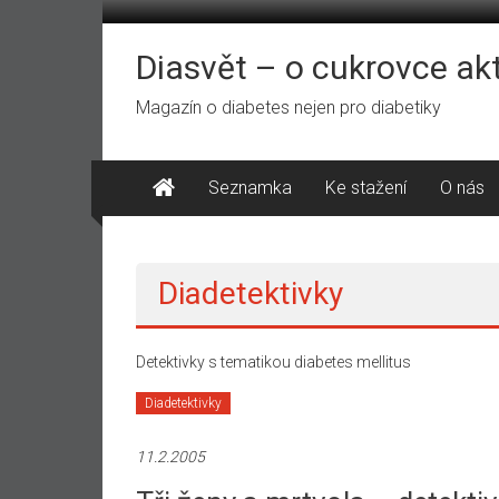
Přeskočit
na
obsah
Diasvět – o cukrovce ak
Magazín o diabetes nejen pro diabetiky
Seznamka
Ke stažení
O nás
Diadetektivky
Detektivky s tematikou diabetes mellitus
Diadetektivky
11.2.2005