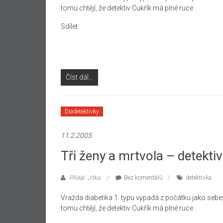
tomu chtějí, že detektiv Cukřík má plné ruce
Sdílet:
Číst dál...
Diadetektivky
11.2.2005
Tři ženy a mrtvola – detektivk
Přidal: Jitka
Bez komentářů
detektivka
Vražda diabetika 1. typu vypadá z počátku jako se
tomu chtějí, že detektiv Cukřík má plné ruce