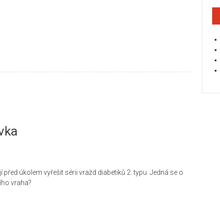
vka
 před úkolem vyřešit sérii vražd diabetiků 2. typu. Jedná se o
ího vraha?