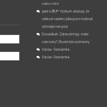
cukru v krvi
gate io开户
:
Výzkum ukazuje, že
velikost vašeho jídla je pro hubnutí
účinnější než půst
Donaldkah
:
Zdravotní typ: máte
cukrovku? Zkuste tyto potraviny
Václav
:
Seznamka
Václav
:
Seznamka