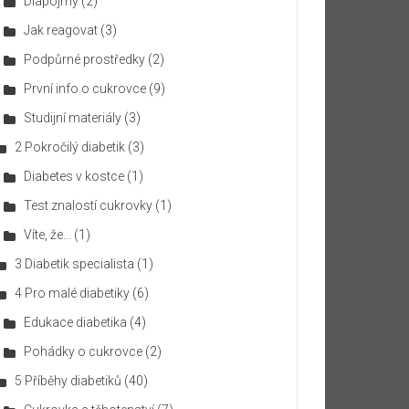
Diapojmy
(2)
Jak reagovat
(3)
Podpůrné prostředky
(2)
První info o cukrovce
(9)
Studijní materiály
(3)
2 Pokročilý diabetik
(3)
Diabetes v kostce
(1)
Test znalostí cukrovky
(1)
Víte, že…
(1)
3 Diabetik specialista
(1)
4 Pro malé diabetiky
(6)
Edukace diabetika
(4)
Pohádky o cukrovce
(2)
5 Příběhy diabetiků
(40)