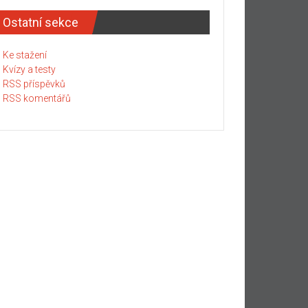
Ostatní sekce
Ke stažení
Kvízy a testy
RSS příspěvků
RSS komentářů