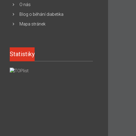
O nás
Blog o běhání diabetika
Mapa stránek
Statistiky