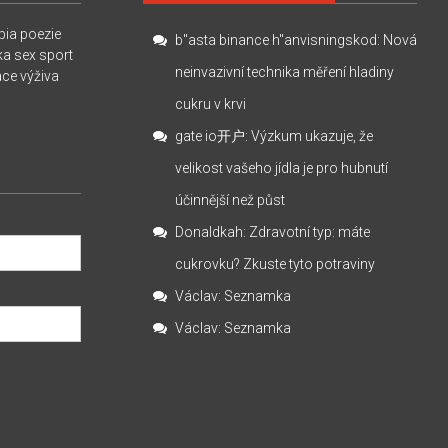
pia
poezie
b"asta binance h"anvisningskod
:
Nová
ka
sex
sport
neinvazivní technika měření hladiny
ace
výživa
cukru v krvi
gate io开户
:
Výzkum ukazuje, že
velikost vašeho jídla je pro hubnutí
účinnější než půst
Donaldkah
:
Zdravotní typ: máte
cukrovku? Zkuste tyto potraviny
Václav
:
Seznamka
Václav
:
Seznamka