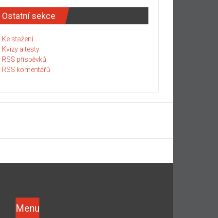
Ostatní sekce
Ke stažení
Kvízy a testy
RSS příspěvků
RSS komentářů
Menu