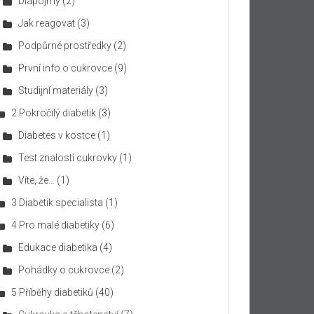
Diapojmy
(2)
Jak reagovat
(3)
Podpůrné prostředky
(2)
První info o cukrovce
(9)
Studijní materiály
(3)
2 Pokročilý diabetik
(3)
Diabetes v kostce
(1)
Test znalostí cukrovky
(1)
Víte, že…
(1)
3 Diabetik specialista
(1)
4 Pro malé diabetiky
(6)
Edukace diabetika
(4)
Pohádky o cukrovce
(2)
5 Příběhy diabetiků
(40)