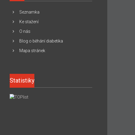
Seznamka
Ke stažení
O nás
Blog o běhání diabetika
Mapa stránek
Statistiky