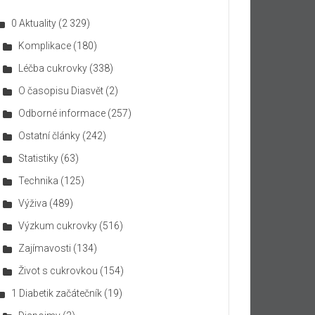
0 Aktuality
(2 329)
Komplikace
(180)
Léčba cukrovky
(338)
O časopisu Diasvět
(2)
Odborné informace
(257)
Ostatní články
(242)
Statistiky
(63)
Technika
(125)
Výživa
(489)
Výzkum cukrovky
(516)
Zajímavosti
(134)
Život s cukrovkou
(154)
1 Diabetik začátečník
(19)