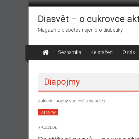
Přeskočit
na
obsah
Diasvět – o cukrovce ak
Magazín o diabetes nejen pro diabetiky
Seznamka
Ke stažení
O nás
Diapojmy
Základní pojmy spojené s diabetes
Diapojmy
14.3.2006