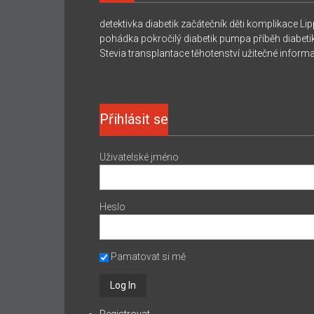
detektivka
diabetik začátečník
děti
komplikace
Lip
pohádka
pokročilý diabetik
pumpa
příběh diabeti
Stevia
transplantace
těhotenství
užitečné inform
Přihlásit se
Uživatelské jméno
Heslo
Pamatovat si mě
Registrovat