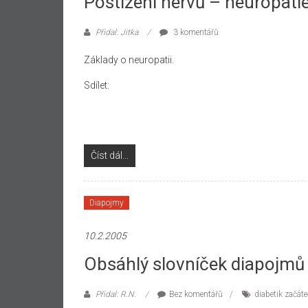
Postižení nervů – neuropati
Přidal: Jitka
3 komentářů
Základy o neuropatii.
Sdílet:
Číst dál...
Diapojmy
10.2.2005
Obsáhlý slovníček diapojmů
Přidal: R.N.
Bez komentářů
diabetik začát