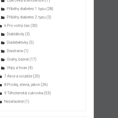
Cukrovka a těhotenství
(7)
Příběhy diabetes 1. typu
(28)
Příběhy diabetes 2. typu
(3)
6 Pro volný čas
(30)
Diabláboly
(3)
Diadetektivky
(5)
Diastrana
(1)
Úvahy, básně
(17)
Vtipy a hoax
(4)
7 Akce a soutěže
(20)
8 Prodej, stevia, jakon
(26)
9 Těhotenská cukrovka
(53)
Nezařazené
(1)