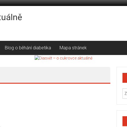
tuálně
Blog o běhání diabetika
Mapa stránek