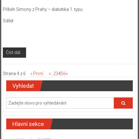
Příběh Simony z Prahy – diabetika 1. typu
Sdílet:
Číst dál...
Strana 4 z 6
« První
«
...
2
3
4
5
6
»
Vyhledat
Hlavní sekce