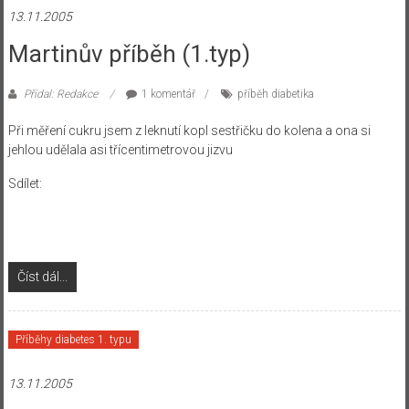
13.11.2005
Martinův příběh (1.typ)
Přidal: Redakce
1 komentář
příběh diabetika
Při měření cukru jsem z leknutí kopl sestřičku do kolena a ona si
jehlou udělala asi třícentimetrovou jizvu
Sdílet:
Číst dál...
Příběhy diabetes 1. typu
13.11.2005