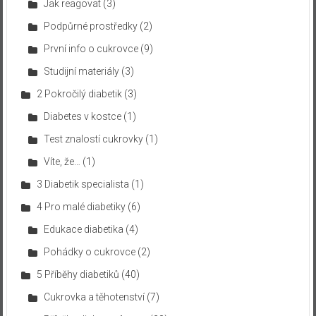
Jak reagovat
(3)
Podpůrné prostředky
(2)
První info o cukrovce
(9)
Studijní materiály
(3)
2 Pokročilý diabetik
(3)
Diabetes v kostce
(1)
Test znalostí cukrovky
(1)
Víte, že…
(1)
3 Diabetik specialista
(1)
4 Pro malé diabetiky
(6)
Edukace diabetika
(4)
Pohádky o cukrovce
(2)
5 Příběhy diabetiků
(40)
Cukrovka a těhotenství
(7)