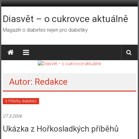
Přeskočit
na
obsah
Diasvět – o cukrovce aktuálně
Magazín o diabetes nejen pro diabetiky
Autor:
Redakce
5 Příběhy diabetiků
27.3.2006
Ukázka z Hořkosladkých příběhů