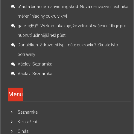
b"asta binance h"anvisningskod
:
Nová neinvazivní technika
měření hladiny cukru v krvi
gate io开户
:
Výzkum ukazuje, že velikost vašeho jídla je pro
hubnutí účinnější než půst
Donaldkah
:
Zdravotní typ: máte cukrovku? Zkuste tyto
potraviny
Václav
:
Seznamka
Václav
:
Seznamka
Menu
Seznamka
Ke stažení
O nás