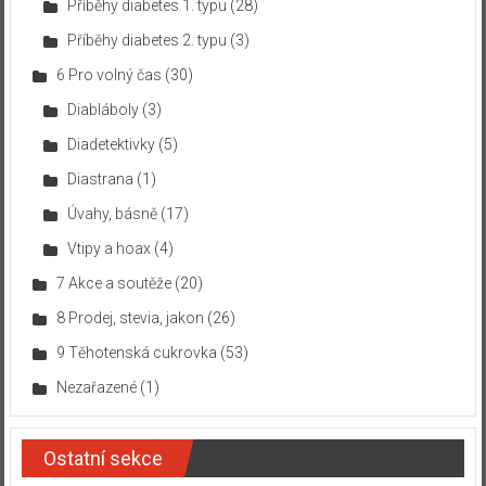
Příběhy diabetes 1. typu
(28)
Příběhy diabetes 2. typu
(3)
6 Pro volný čas
(30)
Diabláboly
(3)
Diadetektivky
(5)
Diastrana
(1)
Úvahy, básně
(17)
Vtipy a hoax
(4)
7 Akce a soutěže
(20)
8 Prodej, stevia, jakon
(26)
9 Těhotenská cukrovka
(53)
Nezařazené
(1)
Ostatní sekce