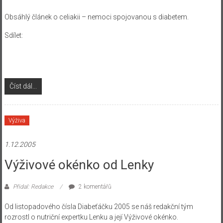
Obsáhlý článek o celiakii – nemoci spojovanou s diabetem.
Sdílet:
Číst dál...
Výživa
1.12.2005
Výživové okénko od Lenky
Přidal: Redakce
2 komentářů
Od listopadového čísla Diabeťáčku 2005 se náš redakční tým
rozrostl o nutriční expertku Lenku a její Výživové okénko.