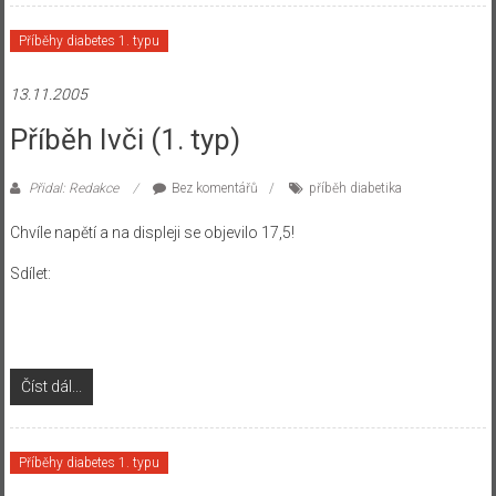
Příběhy diabetes 1. typu
13.11.2005
Příběh Ivči (1. typ)
Přidal: Redakce
Bez komentářů
příběh diabetika
Chvíle napětí a na displeji se objevilo 17,5!
Sdílet:
Číst dál...
Příběhy diabetes 1. typu