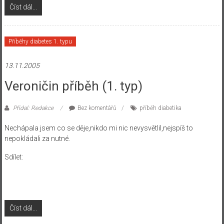
Číst dál...
Příběhy diabetes 1. typu
13.11.2005
Veroničin příběh (1. typ)
Přidal: Redakce
Bez komentářů
příběh diabetika
Nechápala jsem co se děje,nikdo mi nic nevysvětlil,nejspíš to
nepokládali za nutné.
Sdílet:
Číst dál...