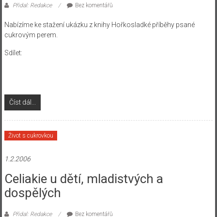
Přidal: Redakce
Bez komentářů
Nabízíme ke stažení ukázku z knihy Hořkosladké příběhy psané
cukrovým perem.
Sdílet:
Číst dál...
Život s cukrovkou
1.2.2006
Celiakie u dětí, mladistvých a
dospělých
Přidal: Redakce
Bez komentářů