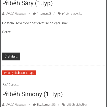
Příběh Sáry (1.typ)
Přidal: Redakce
1 komentář
příběh diabetika
Dostala jsem možnost dívat se na věci jinak.
Sdílet:
Číst dál...
Příběhy diabetes 1. typu
13.11.2005
Příběh Simony (1. typ)
Přidal: Redakce
Bez komentářů
příběh diabetika