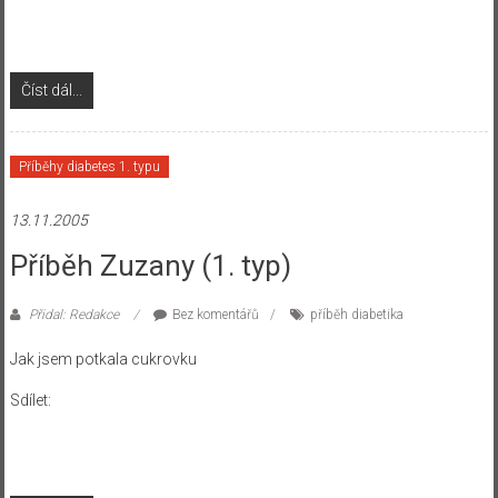
Číst dál...
Příběhy diabetes 1. typu
13.11.2005
Příběh Zuzany (1. typ)
Přidal: Redakce
Bez komentářů
příběh diabetika
Jak jsem potkala cukrovku
Sdílet: