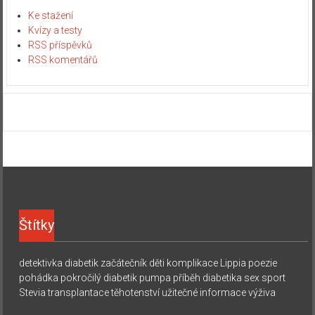
Ke stažení
Kvízy a testy
RSS příspěvků
RSS komentářů
Štítky
detektivka
diabetik začátečník
děti
komplikace
Lippia
poezie
pohádka
pokročilý diabetik
pumpa
příběh diabetika
sex
sport
Stevia
transplantace
těhotenství
užitečné informace
výživa