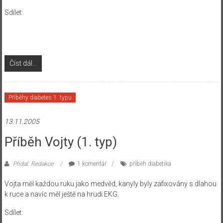
Sdílet:
Číst dál...
Příběhy diabetes 1. typu
13.11.2005
Příběh Vojty (1. typ)
Přidal: Redakce
1 komentář
příběh diabetika
Vojta měl každou ruku jako medvěd, kanyly byly zafixovány s dlahou
k ruce a navíc měl ještě na hrudi EKG.
Sdílet: