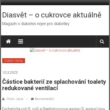
Přeskočit
na
obsah
Diasvět – o cukrovce aktuálně
Magazín o diabetes nejen pro diabetiky
Ostatní články
10.3.2025
Částice bakterií ze splachování toalety
redukované ventilací
Přidal: Jakub
Bez komentářů
Escherichia coli (E. coli) a Staphylococcus aureus (S. aureus) jsou