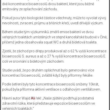
dvě koncentrace bioaerosolů dvou bakterií, které jsou běžně
emitovány ze splachování záchodu.
Pokud jsou tyto biologické částice vdechnuty, může to vyvolat vývoj
nevolnosti, zvracení, průjmu a břišních křečí, uvedl dřívější výzkum.
Během studie tým výzkumníků změřil emise bakterií ve dvou
veřejných toaletách umístěných ve stejné kancelářské budově v Číně,
přičemž jedna obsahovala squat WC a druhá bidetová toaleta.
Zjistili, že záchod pro dřepy produkoval až o 62 % vyšší koncentrace
bioaerosolů S. aureus a až o 27 % vyšší koncentrace bioaerosolů E.
coli ve srovnání s bidetovým záchodem.
Studie uvádí, že po druhém spláchnutí bylo generováno více
koncentrací bioaerosolů, zvláště když byly přítomny fekálie.
Podle šetření byly tyto koncentrace bioaerosolů sníženy 10krát,
pokud byla přítomna aktivní ventilace s odtahovým ventilátorem.
Hlavní autor Wajid
Ali
řekl: „Naše zjištění podtrhují podstatná
zdravotní rizika, která představuje expozice bioaerosolům ve
veřejných toaletách.“