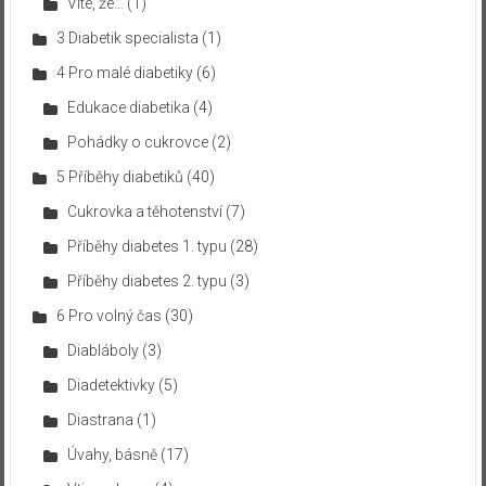
Víte, že…
(1)
3 Diabetik specialista
(1)
4 Pro malé diabetiky
(6)
Edukace diabetika
(4)
Pohádky o cukrovce
(2)
5 Příběhy diabetiků
(40)
Cukrovka a těhotenství
(7)
Příběhy diabetes 1. typu
(28)
Příběhy diabetes 2. typu
(3)
6 Pro volný čas
(30)
Diabláboly
(3)
Diadetektivky
(5)
Diastrana
(1)
Úvahy, básně
(17)