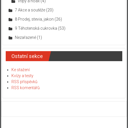
Vtipy a hoax
(4)
7 Akce a soutěže
(20)
8 Prodej, stevia, jakon
(26)
9 Těhotenská cukrovka
(53)
Nezařazené
(1)
Ostatní sekce
Ke stažení
Kvízy a testy
RSS příspěvků
RSS komentářů