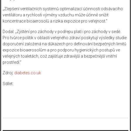
„Zlepšení ventilačních systémů optimalizací účinnosti odsávacího
ventilátoru a rychlosti výměny vzduchu může účinně snížit
koncentrace bioaerosolů a rizika expozice pro veřejnost.“
Dodal: „Zjištění pro záchody v podřepu platí i pro záchody v sedě.
Pro tvůrce politik v oblasti veřejného zdraví poskytují výsledky studie
doporučení založená na důkazech pro definování bezpečných limitů
expozice bioaerosolům a pro podporu hygienických postupů ve
veřejných toaletách, což zajišťuje zdravější a bezpečnější vnitřní
prostředí.“
Zdroj:
diabetes.co.uk
Sdílet: