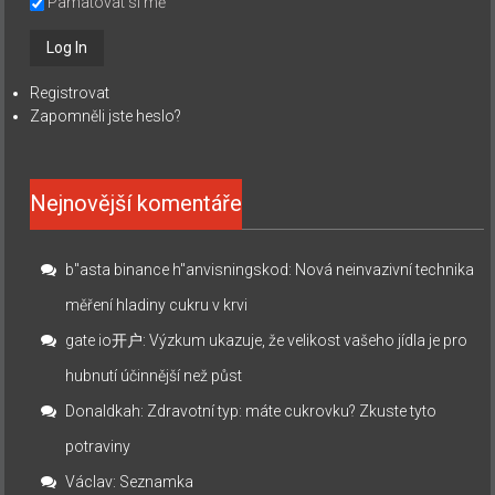
Pamatovat si mě
Registrovat
Zapomněli jste heslo?
Nejnovější komentáře
b"asta binance h"anvisningskod
:
Nová neinvazivní technika
měření hladiny cukru v krvi
gate io开户
:
Výzkum ukazuje, že velikost vašeho jídla je pro
hubnutí účinnější než půst
Donaldkah
:
Zdravotní typ: máte cukrovku? Zkuste tyto
potraviny
Václav
:
Seznamka