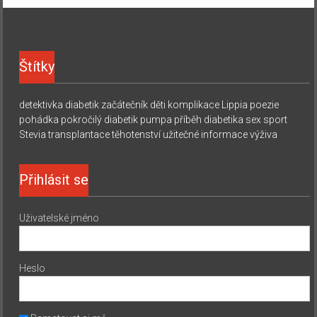
Štítky
detektivka
diabetik začátečník
děti
komplikace
Lippia
poezie
pohádka
pokročilý diabetik
pumpa
příběh diabetika
sex
sport
Stevia
transplantace
těhotenství
užitečné informace
výživa
Přihlásit se
Uživatelské jméno
Heslo