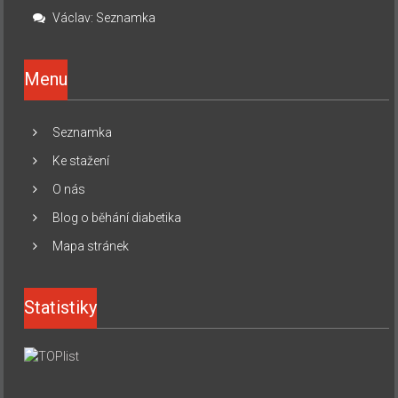
Václav
:
Seznamka
Menu
Seznamka
Ke stažení
O nás
Blog o běhání diabetika
Mapa stránek
Statistiky