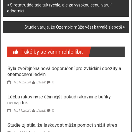
Navigace
S retatrutide taje tuk rychle, ale za vysokou cenu, varují
odborníci
příspěvku
Studie varuje, že Ozempic může vést k trvalé slepotě
Také by se vám mohlo líbit
Byla zveřejněna nová doporučení pro zvládání obezity a
onemocnění ledvin
10.10.2024
Jakub
0
Léčba rakoviny je účinnější, pokud rakovinné buňky
nemají tuk
10.11.2024
Jakub
0
Studie zjistila, že laskavost může pomoci snížit stres