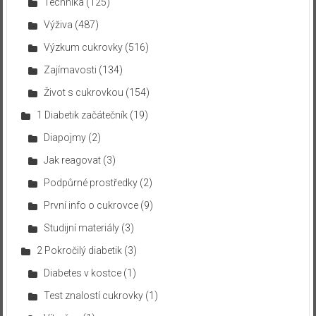
Technika
(125)
Výživa
(487)
Výzkum cukrovky
(516)
Zajímavosti
(134)
Život s cukrovkou
(154)
1 Diabetik začátečník
(19)
Diapojmy
(2)
Jak reagovat
(3)
Podpůrné prostředky
(2)
První info o cukrovce
(9)
Studijní materiály
(3)
2 Pokročilý diabetik
(3)
Diabetes v kostce
(1)
Test znalostí cukrovky
(1)