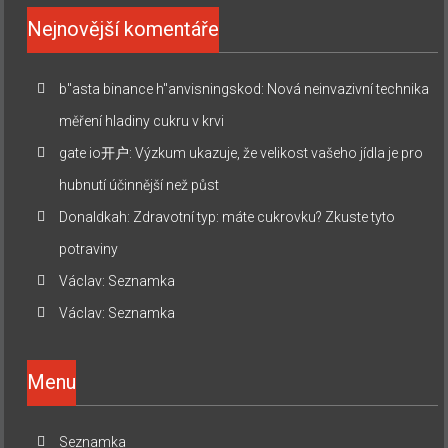
Nejnovější komentáře
b"asta binance h"anvisningskod
:
Nová neinvazivní technika
měření hladiny cukru v krvi
gate io开户
:
Výzkum ukazuje, že velikost vašeho jídla je pro
hubnutí účinnější než půst
Donaldkah
:
Zdravotní typ: máte cukrovku? Zkuste tyto
potraviny
Václav
:
Seznamka
Václav
:
Seznamka
Menu
Seznamka