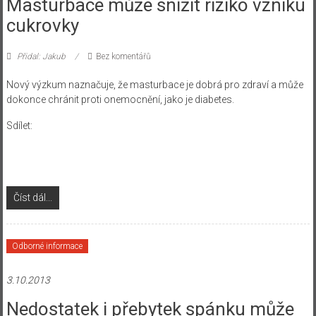
Masturbace může snížit riziko vzniku
cukrovky
Přidal: Jakub
Bez komentářů
Nový výzkum naznačuje, že masturbace je dobrá pro zdraví a může
dokonce chránit proti onemocnění, jako je diabetes.
Sdílet:
Číst dál...
Odborné informace
3.10.2013
Nedostatek i přebytek spánku může