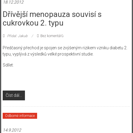
18.12.2012
Dřívější menopauza souvisí s
cukrovkou 2. typu
Přidal: Jakub
Bez komentářů
Předčasný přechod je spojen se zvýšeným rizikem vzniku diabetu 2.
typu, vyplývá z výsledků velké prospektivní studie.
Sdílet:
Číst dál...
Odborné informace
14.9.2012