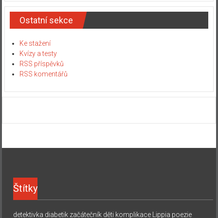
Ostatní sekce
Ke stažení
Kvízy a testy
RSS příspěvků
RSS komentářů
Štítky
detektivka
diabetik začátečník
děti
komplikace
Lippia
poezie