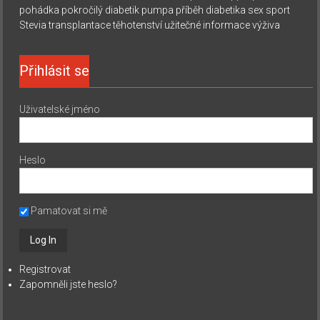
pohádka
pokročilý diabetik
pumpa
příběh diabetika
sex
sport
Stevia
transplantace
těhotenství
užitečné informace
výživa
Přihlásit se
Uživatelské jméno
Heslo
Pamatovat si mě
Registrovat
Zapomněli jste heslo?