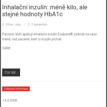
Inhalační inzulín: méně kilo, ale
stejné hodnoty HbA1c
Přidal: Jitka
2 komentářů
Pacienti, kteří aplikují inhalační inzulín Exubera®, přibrali na váze
méně, než pacienti, kteří si inzulín píchali.
Sdílet:
Číst dál...
Odborné informace
14.3.2006