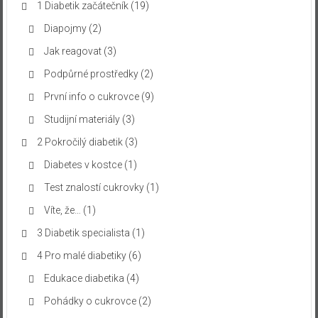
1 Diabetik začátečník
(19)
Diapojmy
(2)
Jak reagovat
(3)
Podpůrné prostředky
(2)
První info o cukrovce
(9)
Studijní materiály
(3)
2 Pokročilý diabetik
(3)
Diabetes v kostce
(1)
Test znalostí cukrovky
(1)
Víte, že…
(1)
3 Diabetik specialista
(1)
4 Pro malé diabetiky
(6)
Edukace diabetika
(4)
Pohádky o cukrovce
(2)