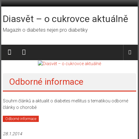
Přeskočit
na
obsah
Diasvět – o cukrovce aktuálně
Magazín o diabetes nejen pro diabetiky
Odborné informace
Souhrn článků a aktualit o diabetes mellitus s tematikou odborné
články o chorobě
Odborné informace
28.1.2014