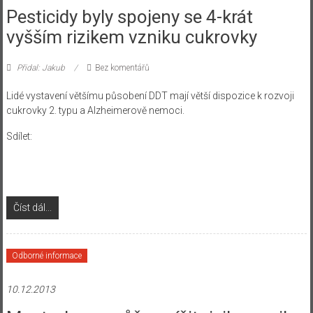
Pesticidy byly spojeny se 4-krát
vyšším rizikem vzniku cukrovky
Přidal: Jakub
Bez komentářů
Lidé vystavení většímu působení DDT mají větší dispozice k rozvoji
cukrovky 2. typu a Alzheimerově nemoci.
Sdílet:
Číst dál...
Odborné informace
10.12.2013