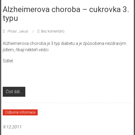
Alzheimerova choroba – cukrovka 3.
typu
Přidal: Jakub
Bez komentářů
Alzheimerova choroba je 3 typ diabetu a je způsobena nezdravým
jídlem, říkají někteří vědci
Sdílet:
Číst dál...
Odborné informace
9.12.2011