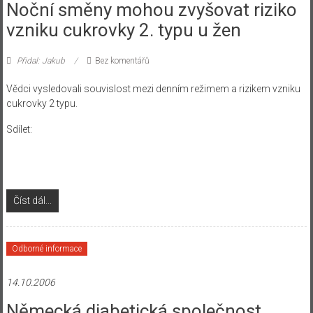
Noční směny mohou zvyšovat riziko
vzniku cukrovky 2. typu u žen
Přidal: Jakub
Bez komentářů
Vědci vysledovali souvislost mezi denním režimem a rizikem vzniku
cukrovky 2 typu.
Sdílet:
Číst dál...
Odborné informace
14.10.2006
Německá diabetická společnost