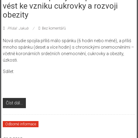
vést ke vzniku cukrovky a rozvoji
obezity
Přidal: Jakub
Bez komentářů
Nová studie spojila příliš málo spánku (6 hodin nebo méně), a příliš
mnoho spánku (deset a více hodin) s chronickými onemocněními –
včetně koronárních srdečních onemocnění, cukrovky a obezity,
úzkosti.
Sdílet:
Číst dál...
Odborné informace