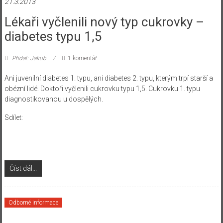
21.3.2013
Lékaři vyčlenili nový typ cukrovky –
diabetes typu 1,5
Přidal: Jakub
1 komentář
Ani juvenilní diabetes 1. typu, ani diabetes 2. typu, kterým trpí starší a
obézní lidé. Doktoři vyčlenili cukrovku typu 1,5. Cukrovku 1. typu
diagnostikovanou u dospělých.
Sdílet:
Číst dál...
Odborné informace