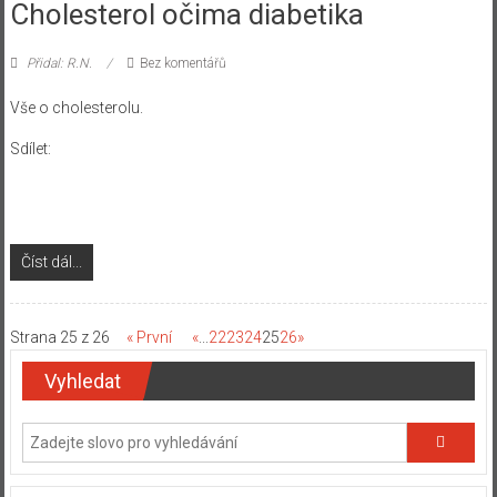
Cholesterol očima diabetika
Přidal: R.N.
Bez komentářů
Vše o cholesterolu.
Sdílet:
Číst dál...
Strana 25 z 26
« První
«
...
22
23
24
25
26
»
Vyhledat