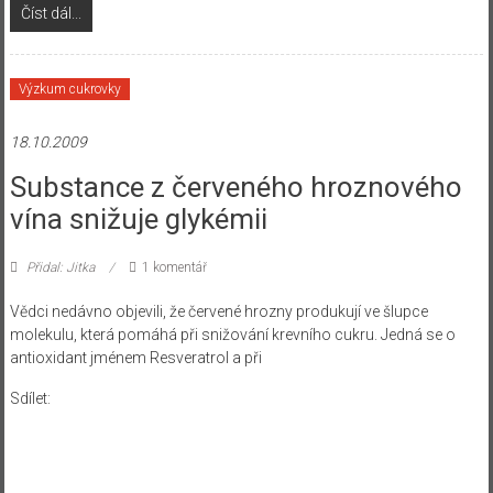
Číst dál...
Výzkum cukrovky
18.10.2009
Substance z červeného hroznového
vína snižuje glykémii
Přidal: Jitka
1 komentář
Vědci nedávno objevili, že červené hrozny produkují ve šlupce
molekulu, která pomáhá při snižování krevního cukru. Jedná se o
antioxidant jménem Resveratrol a při
Sdílet: