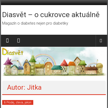
Přeskočit
na
obsah
Diasvět – o cukrovce aktuálně
Magazín o diabetes nejen pro diabetiky
Autor:
Jitka
8 Prodej, stevia, jakon