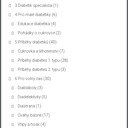
3 Diabetik specialista
(1)
4 Pro malé diabetiky
(6)
Edukace diabetika
(4)
Pohádky o cukrovce
(2)
5 Příběhy diabetiků
(40)
Cukrovka a těhotenství
(7)
Příběhy diabetes 1. typu
(28)
Příběhy diabetes 2. typu
(3)
6 Pro volný čas
(30)
Diabláboly
(3)
Diadetektivky
(5)
Diastrana
(1)
Úvahy, básně
(17)
Vtipy a hoax
(4)