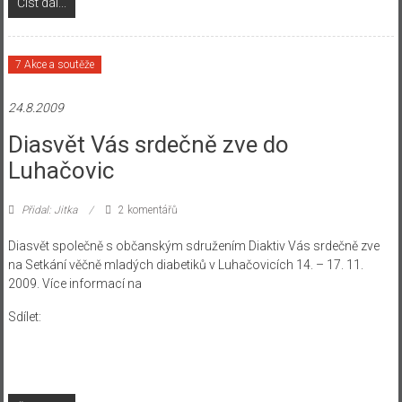
Číst dál...
7 Akce a soutěže
24.8.2009
Diasvět Vás srdečně zve do
Luhačovic
Přidal: Jitka
2 komentářů
Diasvět společně s občanským sdružením Diaktiv Vás srdečně zve
na Setkání věčně mladých diabetiků v Luhačovicích 14. – 17. 11.
2009. Více informací na
Sdílet: