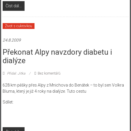
Číst dál...
Život s cukrovkou
24.8.2009
Překonat Alpy navzdory diabetu i
dialýze
Přidal: Jitka
Bez komentářů
628 km pěšky přes Alpy z Mnichova do Benátek – to byl sen Volkra
Bluma, který je již 4 roky na dialýze. Tuto cestu
Sdílet: