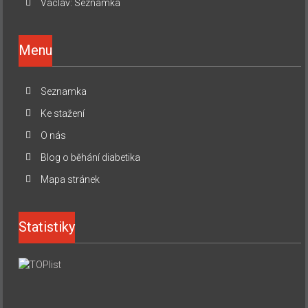
Václav
:
Seznamka
Menu
Seznamka
Ke stažení
O nás
Blog o běhání diabetika
Mapa stránek
Statistiky