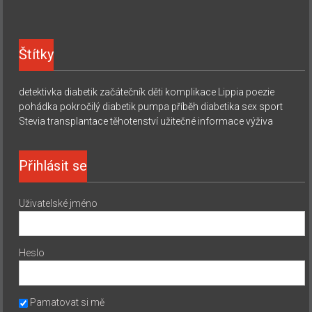
Štítky
detektivka
diabetik začátečník
děti
komplikace
Lippia
poezie
pohádka
pokročilý diabetik
pumpa
příběh diabetika
sex
sport
Stevia
transplantace
těhotenství
užitečné informace
výživa
Přihlásit se
Uživatelské jméno
Heslo
Pamatovat si mě