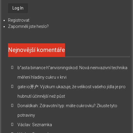
Registrovat
Zapomněli jste heslo?
Nejnovější komentáře
b"asta binance h"anvisningskod
:
Nová neinvazivní technika
měření hladiny cukru v krvi
gate io开户
:
Výzkum ukazuje, že velikost vašeho jídla je pro
hubnutí účinnější než půst
Donaldkah
:
Zdravotní typ: máte cukrovku? Zkuste tyto
potraviny
Václav
:
Seznamka