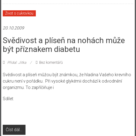
Život s cukrovkou
20.10.2009
Svědivost a plíseň na nohách může
být příznakem diabetu
Přidal: Jitka
Bez komentářů
Svědivost a plíseň můžou být známkou, že hladina Vašeho krevního
cukru není v pořádku. Při vysoké glykémii dochází k odvodnění
organizmu. To zapříčiňuje i
Sdílet:
Číst dál...