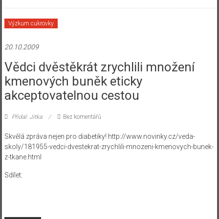
Výzkum cukrovky
20.10.2009
Vědci dvěstěkrát zrychlili množení
kmenových buněk eticky
akceptovatelnou cestou
Přidal: Jitka
Bez komentářů
Skvělá zpráva nejen pro diabetiky! http://www.novinky.cz/veda-
skoly/181955-vedci-dvestekrat-zrychlili-mnozeni-kmenovych-bunek-
z-tkane.html
Sdílet: