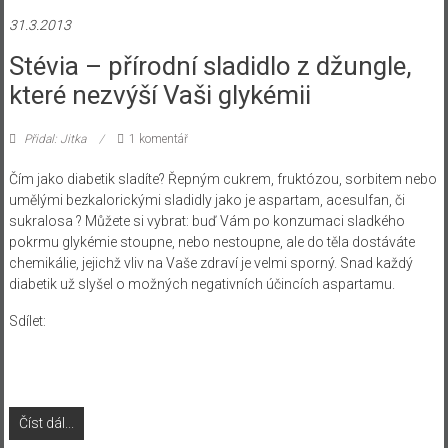
31.3.2013
Stévia – přírodní sladidlo z džungle,
které nezvýší Vaši glykémii
Přidal: Jitka
1 komentář
Čím jako diabetik sladíte? Řepným cukrem, fruktózou, sorbitem nebo
umělými bezkalorickými sladidly jako je aspartam, acesulfan, či
sukralosa ? Můžete si vybrat: buď Vám po konzumaci sladkého
pokrmu glykémie stoupne, nebo nestoupne, ale do těla dostáváte
chemikálie, jejichž vliv na Vaše zdraví je velmi sporný. Snad každý
diabetik už slyšel o možných negativních účincích aspartamu.
Sdílet:
Číst dál...