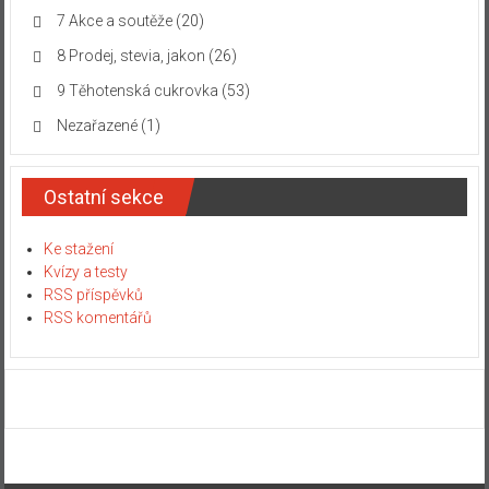
7 Akce a soutěže
(20)
8 Prodej, stevia, jakon
(26)
9 Těhotenská cukrovka
(53)
Nezařazené
(1)
Ostatní sekce
Ke stažení
Kvízy a testy
RSS příspěvků
RSS komentářů