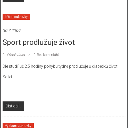
Léčba cukrovky
30.7.2009
Sport prodlužuje život
Přidal: Jitka
Bez komentářů
Dle studií už 2,5 hodiny pohybu týdně prodlužuje u diabetiků život.
Sdílet:
Číst dál...
Výzkum cukrovky