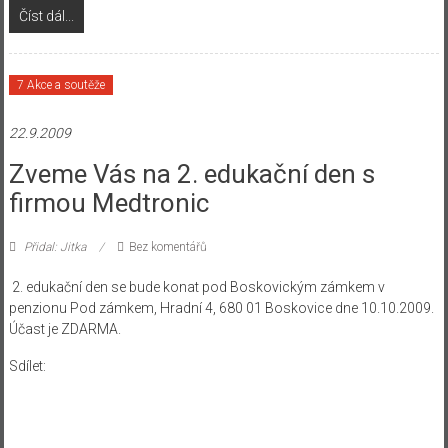
Číst dál...
7 Akce a soutěže
22.9.2009
Zveme Vás na 2. edukační den s
firmou Medtronic
Přidal: Jitka
Bez komentářů
2. edukační den se bude konat pod Boskovickým zámkem v
penzionu Pod zámkem, Hradní 4, 680 01 Boskovice dne 10.10.2009.
Účast je ZDARMA.
Sdílet: