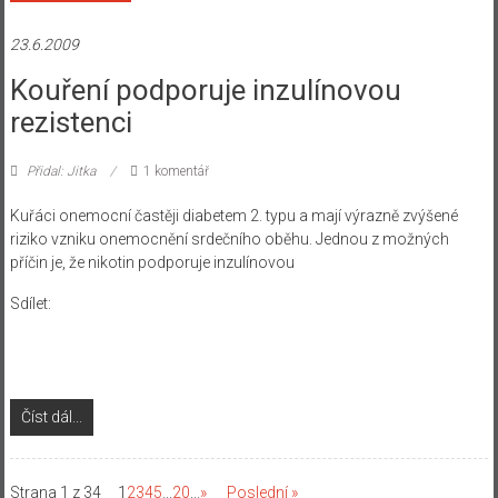
23.6.2009
Kouření podporuje inzulínovou
rezistenci
Přidal: Jitka
1 komentář
Kuřáci onemocní častěji diabetem 2. typu a mají výrazně zvýšené
riziko vzniku onemocnění srdečního oběhu. Jednou z možných
příčin je, že nikotin podporuje inzulínovou
Sdílet:
Číst dál...
Strana 1 z 34
1
2
3
4
5
...
20
...
»
Poslední »