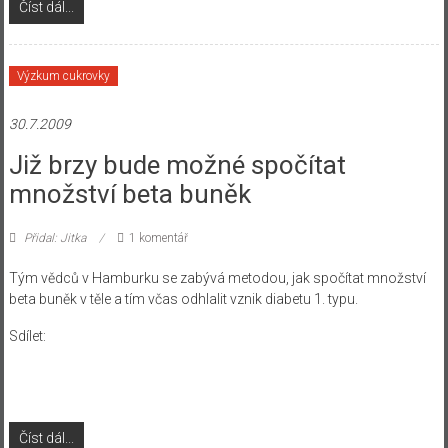
Číst dál...
Výzkum cukrovky
30.7.2009
Již brzy bude možné spočítat
množství beta buněk
Přidal: Jitka
1 komentář
Tým vědců v Hamburku se zabývá metodou, jak spočítat množství
beta buněk v těle a tím včas odhlalit vznik diabetu 1. typu.
Sdílet:
Číst dál...