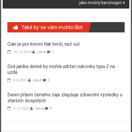
jako možný karcinogen
Také by se vám mohlo líbit
Cukr je pro krevní tlak horší, než sůl
16.12.2014
Jakub
1
Dvě jablka denně by mohla udržet cukrovku typu 2 na
uzdě
9.6.2021
Jakub
0
Denní příjem černého čaje zlepšuje zdravotní výsledky u
starších dospělých
9.12.2022
Jakub
0