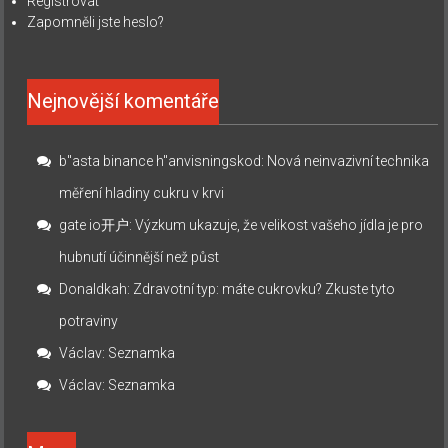
Registrovat
Zapomněli jste heslo?
Nejnovější komentáře
b"asta binance h"anvisningskod
:
Nová neinvazivní technika
měření hladiny cukru v krvi
gate io开户
:
Výzkum ukazuje, že velikost vašeho jídla je pro
hubnutí účinnější než půst
Donaldkah
:
Zdravotní typ: máte cukrovku? Zkuste tyto
potraviny
Václav
:
Seznamka
Václav
:
Seznamka