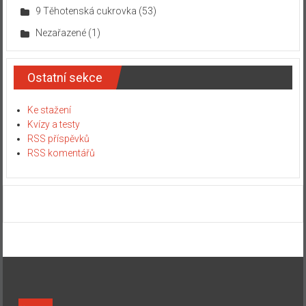
9 Těhotenská cukrovka
(53)
Nezařazené
(1)
Ostatní sekce
Ke stažení
Kvízy a testy
RSS příspěvků
RSS komentářů