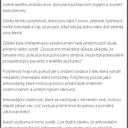
včetně lepšího průtoku krve, stimulace pohlavních orgánů a zvýšení
testosteronu.
Účinky těchto polyfenolů, které jsou také v ovoci, zelenině, bylinkách,
hořké čokoládě a čaji, se projeví, když lidé pijí jednu nebo dvě sklenky
vína denně.
Zjištění byla zveřejněna po přezkoumání řady předchozích studií,
přičemž vědci uvedli: „Dosud shromážděné důkazy ukázaly, že
červené víno, pokud je konzumováno střídmě, může být potenciálně
prospěšné pro pacienty s erektilní dysfunkcí.“
Polyfenoly hrají roli, pokud jde o snížení oxidace v těle, která vytváří
nestabilní chemikálie, které ničí buňky. Polyfenoly působí jako
antioxidanty, které mohou pomoci předcházet srdečním
onemocněním a určitým typům rakoviny.
Antioxidační vlastnosti, které se nacházejí v červeném víně, mohou
zlepšit zdraví cév, což zvyšuje průtok krve do penisu a pomáhá
udržovat erekci.
Autoři výzkumu k tomu uvedli: „Lze dojít k závěru, že antioxidační
vlastnosti polyfenolů přítomných v červeném víně se zdají být