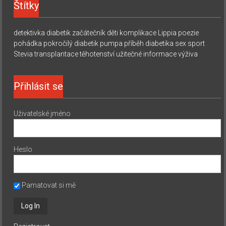
Štítky
detektivka
diabetik začátečník
děti
komplikace
Lippia
poezie
pohádka
pokročilý diabetik
pumpa
příběh diabetika
sex
sport
Stevia
transplantace
těhotenství
užitečné informace
výživa
Přihlásit se
Uživatelské jméno
Heslo
Pamatovat si mě