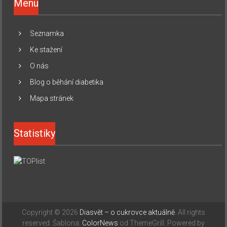
Menu
Seznamka
Ke stažení
O nás
Blog o běhání diabetika
Mapa stránek
Statistiky
Copyright © 2026
Diasvět – o cukrovce aktuálně
. All rights
reserved. Šablona:
ColorNews
od ThemeGrill. Powered by