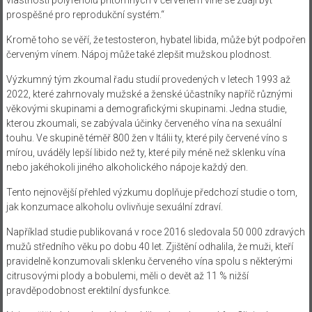
prospěšné pro reprodukční systém.“
Kromě toho se věří, že testosteron, hybatel libida, může být podpořen
červeným vínem. Nápoj může také zlepšit mužskou plodnost.
Výzkumný tým zkoumal řadu studií provedených v letech 1993 až
2022, které zahrnovaly mužské a ženské účastníky napříč různými
věkovými skupinami a demografickými skupinami. Jedna studie,
kterou zkoumali, se zabývala účinky červeného vína na sexuální
touhu. Ve skupině téměř 800 žen v Itálii ty, které pily červené víno s
mírou, uváděly lepší libido než ty, které pily méně než sklenku vína
nebo jakéhokoli jiného alkoholického nápoje každý den.
Tento nejnovější přehled výzkumu doplňuje předchozí studie o tom,
jak konzumace alkoholu ovlivňuje sexuální zdraví.
Například studie publikovaná v roce 2016 sledovala 50 000 zdravých
mužů středního věku po dobu 40 let. Zjištění odhalila, že muži, kteří
pravidelně konzumovali sklenku červeného vína spolu s některými
citrusovými plody a bobulemi, měli o devět až 11 % nižší
pravděpodobnost erektilní dysfunkce.