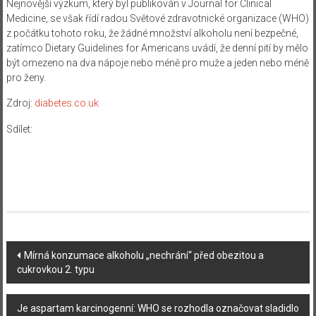
Nejnovější výzkum, který byl publikován v Journal for Clinical
Medicine, se však řídí radou Světové zdravotnické organizace (WHO)
z počátku tohoto roku, že žádné množství alkoholu není bezpečné,
zatímco Dietary Guidelines for Americans uvádí, že denní pití by mělo
být omezeno na dva nápoje nebo méně pro muže a jeden nebo méně
pro ženy.
Zdroj:
diabetes.co.uk
Sdílet:
Navigace
Mírná konzumace alkoholu „nechrání“ před obezitou a
cukrovkou 2. typu
příspěvku
Je aspartam karcinogenní: WHO se rozhodla označovat sladidlo