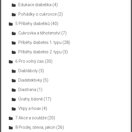
Edukace diabetika
(4)
Pohádky o cukrovce
(2)
5 Příběhy diabetiků
(40)
Cukrovka a těhotenství
(7)
Příběhy diabetes 1. typu
(28)
Příběhy diabetes 2. typu
(3)
6 Pro volný čas
(30)
Diabláboly
(3)
Diadetektivky
(5)
Diastrana
(1)
Úvahy, básně
(17)
Vtipy a hoax
(4)
7 Akce a soutěže
(20)
8 Prodej, stevia, jakon
(26)