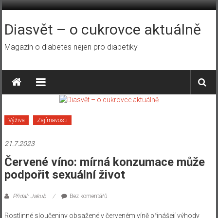
Přeskočit
na
obsah
Diasvět – o cukrovce aktuálně
Magazín o diabetes nejen pro diabetiky
Výživa
Zajímavosti
21.7.2023
Červené víno: mírná konzumace může
podpořit sexuální život
Přidal: Jakub
Bez komentářů
Rostlinné sloučeniny obsažené v červeném víně přinášejí výhody