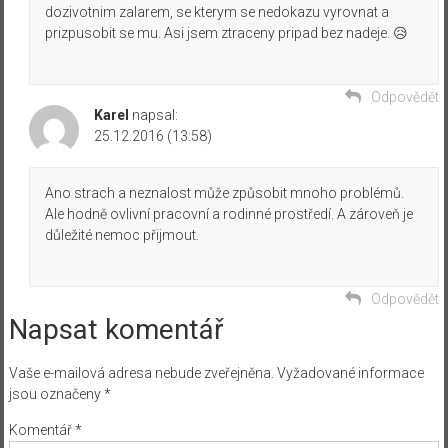
dozivotnim zalarem, se kterym se nedokazu vyrovnat a
prizpusobit se mu. Asi jsem ztraceny pripad bez nadeje. 😥
Odpovědět
Karel
napsal:
25.12.2016 (13:58)
Ano strach a neznalost může způsobit mnoho problémů.
Ale hodně ovlivní pracovní a rodinné prostředí. A zároveň je
důležité nemoc přijmout.
Odpovědět
Napsat komentář
Vaše e-mailová adresa nebude zveřejněna.
Vyžadované informace
jsou označeny
*
Komentář
*