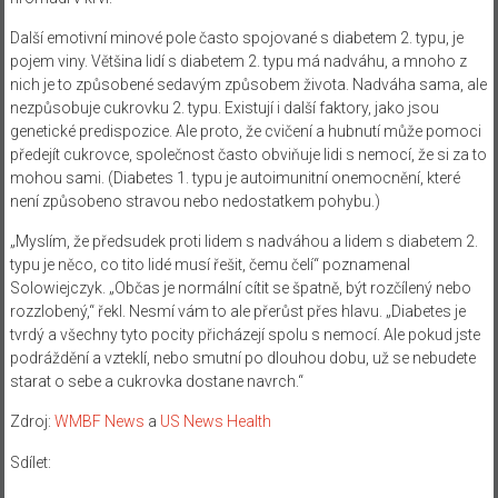
Další emotivní minové pole často spojované s diabetem 2. typu, je
pojem viny. Většina lidí s diabetem 2. typu má nadváhu, a mnoho z
nich je to způsobené sedavým způsobem života. Nadváha sama, ale
nezpůsobuje cukrovku 2. typu. Existují i ​​další faktory, jako jsou
genetické predispozice. Ale proto, že cvičení a hubnutí může pomoci
předejít cukrovce, společnost často obviňuje lidi s nemocí, že si za to
mohou sami. (Diabetes 1. typu je autoimunitní onemocnění, které
není způsobeno stravou nebo nedostatkem pohybu.)
„Myslím, že předsudek proti lidem s nadváhou a lidem s diabetem 2.
typu je něco, co tito lidé musí řešit, čemu čelí“ poznamenal
Solowiejczyk. „Občas je normální cítit se špatně, být rozčílený nebo
rozzlobený,“ řekl. Nesmí vám to ale přerůst přes hlavu. „Diabetes je
tvrdý a všechny tyto pocity přicházejí spolu s nemocí. Ale pokud jste
podráždění a vzteklí, nebo smutní po dlouhou dobu, už se nebudete
starat o sebe a cukrovka dostane navrch.“
Zdroj:
WMBF News
a
US News Health
Sdílet: