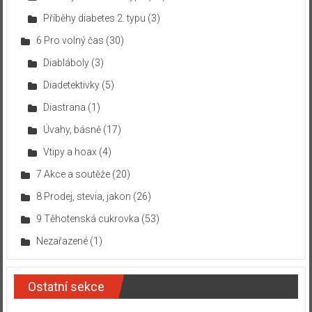
Příběhy diabetes 2. typu
(3)
6 Pro volný čas
(30)
Diabláboly
(3)
Diadetektivky
(5)
Diastrana
(1)
Úvahy, básně
(17)
Vtipy a hoax
(4)
7 Akce a soutěže
(20)
8 Prodej, stevia, jakon
(26)
9 Těhotenská cukrovka
(53)
Nezařazené
(1)
Ostatní sekce