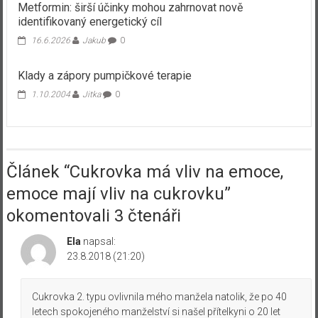
Metformin: širší účinky mohou zahrnovat nově
identifikovaný energetický cíl
16.6.2026
Jakub
0
Klady a zápory pumpičkové terapie
1.10.2004
Jitka
0
Článek “
Cukrovka má vliv na emoce,
emoce mají vliv na cukrovku
”
okomentovali 3 čtenáři
Ela
napsal:
23.8.2018 (21:20)
Cukrovka 2. typu ovlivnila mého manžela natolik, že po 40
letech spokojeného manželství si našel přítelkyni o 20 let