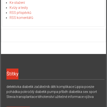
Ke stažení
Kvízy a testy
RSS příspěvků
RSS komentářů
Štítky
detektivka
diabetik začátečník
děti
komplikace
Lippia
poezie
pohádka
pokročilý diabetik
pumpa
příběh diabetika
sex
sport
Stevia
transplantace
těhotenství
užitečné informace
výživa