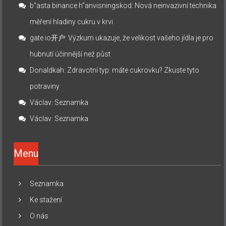
b"asta binance h"anvisningskod
:
Nová neinvazivní technika
měření hladiny cukru v krvi
gate io开户
:
Výzkum ukazuje, že velikost vašeho jídla je pro
hubnutí účinnější než půst
Donaldkah
:
Zdravotní typ: máte cukrovku? Zkuste tyto
potraviny
Václav
:
Seznamka
Václav
:
Seznamka
Menu
Seznamka
Ke stažení
O nás