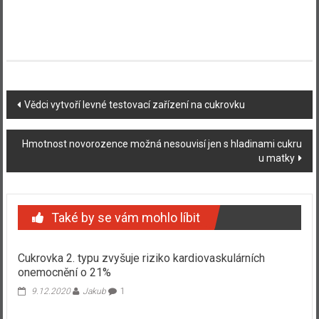
Navigace
Vědci vytvoří levné testovací zařízení na cukrovku
příspěvku
Hmotnost novorozence možná nesouvisí jen s hladinami cukru
u matky
Také by se vám mohlo líbit
Cukrovka 2. typu zvyšuje riziko kardiovaskulárních
onemocnění o 21%
9.12.2020
Jakub
1