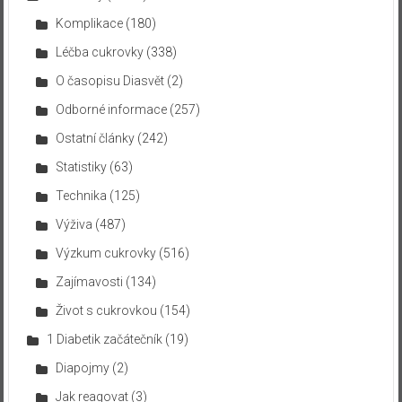
Komplikace
(180)
Léčba cukrovky
(338)
O časopisu Diasvět
(2)
Odborné informace
(257)
Ostatní články
(242)
Statistiky
(63)
Technika
(125)
Výživa
(487)
Výzkum cukrovky
(516)
Zajímavosti
(134)
Život s cukrovkou
(154)
1 Diabetik začátečník
(19)
Diapojmy
(2)
Jak reagovat
(3)