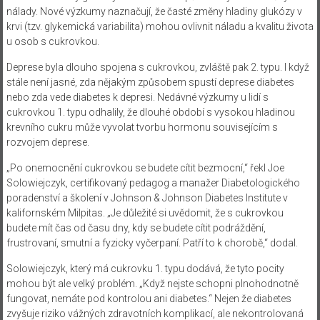
nálady. Nové výzkumy naznačují, že časté změny hladiny glukózy v
krvi (tzv. glykemická variabilita) mohou ovlivnit náladu a kvalitu života
u osob s cukrovkou.
Deprese byla dlouho spojena s cukrovkou, zvláště pak 2. typu. I když
stále není jasné, zda nějakým způsobem spustí deprese diabetes
nebo zda vede diabetes k depresi. Nedávné výzkumy u lidí s
cukrovkou 1. typu odhalily, že dlouhé období s vysokou hladinou
krevního cukru může vyvolat tvorbu hormonu souvisejícím s
rozvojem deprese.
„Po onemocnění cukrovkou se budete cítit bezmocní,“ řekl Joe
Solowiejczyk, certifikovaný pedagog a manažer Diabetologického
poradenství a školení v Johnson & Johnson Diabetes Institute v
kalifornském Milpitas. „Je důležité si uvědomit, že s cukrovkou
budete mít čas od času dny, kdy se budete cítit podráždění,
frustrovaní, smutní a fyzicky vyčerpaní. Patří to k chorobě,“ dodal.
Solowiejczyk, který má cukrovku 1. typu dodává, že tyto pocity
mohou být ale velký problém. „Když nejste schopni plnohodnotně
fungovat, nemáte pod kontrolou ani diabetes.“ Nejen že diabetes
zvyšuje riziko vážných zdravotních komplikací, ale nekontrolovaná