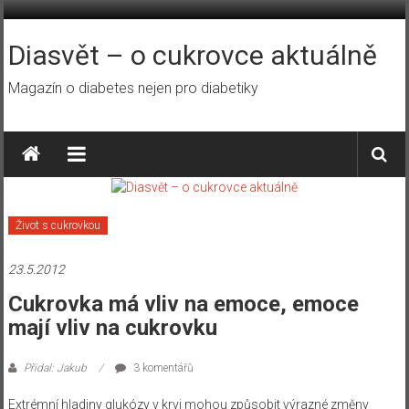
Přeskočit
na
obsah
Diasvět – o cukrovce aktuálně
Magazín o diabetes nejen pro diabetiky
Život s cukrovkou
23.5.2012
Cukrovka má vliv na emoce, emoce
mají vliv na cukrovku
Přidal: Jakub
3 komentářů
Extrémní hladiny glukózy v krvi mohou způsobit výrazné změny