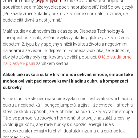
změnám nálady. „
Hyperglykémie
může ovlivnit vaši schopnost
soustředit se a může vyvolat pocit ‚nabručenosti‘,“ řekl Solowiejczyk.
„Při každé změně hladiny cukru v krvi mimo normální rozmezí, se
budete cítit divně a nepříjemně.“
Malá studie v dubnovém čísle časopisu Diabetes Technology &
Therapeutics zjistila, že časté výkyvy hladiny glukózy v krvi u žen s
diabetem 2. typu byly spojeny s nižší kvalitou života a negativními
náladami a že vedou i k depresím. Fonseca však říká, že je důležité,
aby tyto závěry byly replikovány ve větší populaci.
O této studii jsme
na Diasvětě psali
začátkem května.
Ačkoli cukrovka a cukr v krvi mohou ovlivnit emoce, emoce také
mohou ovlivnit pacientovu krevní hladinu cukru a kompenzaci
cukrovky.
V jiné studii ve stejném časopise výzkumníci testovali krevní hladinu
cukru u nediabetiků – bungee jumperů, a zjistili, že emoce – strach a
stres ze skoku způsobí, že jejich hladina cukru v krvi výrazně stoupá.
Tělo se pomocí stresových hormonů připravuje na zátěž a ledviny
uvolňují glukózu, aby měly buňky k dispozici energii. Lidé s
cukrovkou ale nemají v tu chvíli dostatek inzulinu a a cukr se tak
hromadí v krvi.