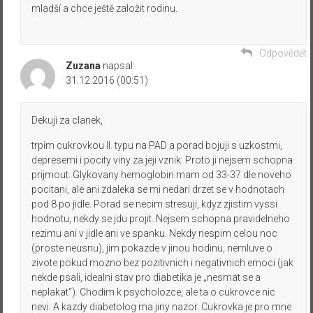
mladší a chce ještě založit rodinu.
Odpovědět
Zuzana
napsal:
31.12.2016 (00:51)
Dekuji za clanek,
trpim cukrovkou II. typu na PAD a porad bojuji s uzkostmi,
depresemi i pocity viny za jeji vznik. Proto ji nejsem schopna
prijmout. Glykovany hemoglobin mam od 33-37 dle noveho
pocitani, ale ani zdaleka se mi nedari drzet se v hodnotach
pod 8 po jidle. Porad se necim stresuji, kdyz zjistim vyssi
hodnotu, nekdy se jdu projit. Nejsem schopna pravidelneho
rezimu ani v jidle ani ve spanku. Nekdy nespim celou noc
(proste neusnu), jim pokazde v jinou hodinu, nemluve o
zivote pokud mozno bez pozitivnich i negativnich emoci (jak
nekde psali, idealni stav pro diabetika je „nesmat se a
neplakat“). Chodim k psycholozce, ale ta o cukrovce nic
nevi. A kazdy diabetolog ma jiny nazor. Cukrovka je pro mne