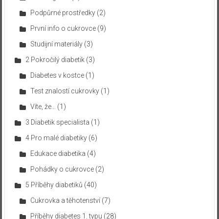
Podpůrné prostředky
(2)
První info o cukrovce
(9)
Studijní materiály
(3)
2 Pokročilý diabetik
(3)
Diabetes v kostce
(1)
Test znalostí cukrovky
(1)
Víte, že…
(1)
3 Diabetik specialista
(1)
4 Pro malé diabetiky
(6)
Edukace diabetika
(4)
Pohádky o cukrovce
(2)
5 Příběhy diabetiků
(40)
Cukrovka a těhotenství
(7)
Příběhy diabetes 1. typu
(28)