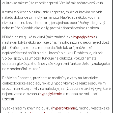
cukrovka také může zhoršit depresi. Vzniká tak začarovaný kruh.
Kromě zvýšeného rizika vzniku deprese, může cukrovka ovlivnit
náladu dokonce z minuty na minutu. Například někdo, kdo má
nízkou hladinu krevního cukru, je najednou podrážděný a bojovný
nebo může působit jako opilý, protože špatně vyslovuje slova.
Nízké hladiny glukózy v krvi (také známé jako
hypoglykémie
)
nastávají, když někdo aplikuje příliš mnoho inzulinu nebo nejedl dost
jídla. Cvičení, alkohol a mnoho dalších faktorů, může také
nepředvídatelně snížit hladinu krevního cukru. Problém je, jak řekl
Solowiejczyk, že „mozek funguje na glukózu. Pokud nemáte
dostatek glukózy, zhorší se vaše kognitivní funkce. Je to fyziologická,
ne emocionální reakce.“
Dr. Vivian Fonseca, prezidentka medicíny a vědy na Americké
diabetologické asociaci, řekla: „Hypoglykemické reakce jsou velmi
srozumitelné. Jejich vliv na náladu je jasný. Jsou ale také výkyvy, které
nejsou zcela v rozsahu
hypoglykémie
, a mohou ovlivnit pocit
úzkosti.“
Vysoké hladiny krevního cukru (
hyperglykémie
), mohou vést také ke