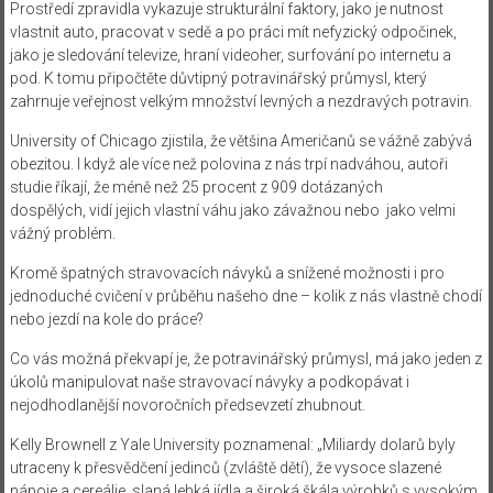
Prostředí zpravidla vykazuje strukturální faktory, jako je nutnost
vlastnit auto, pracovat v sedě a po práci mít nefyzický odpočinek,
jako je sledování televize, hraní videoher, surfování po internetu a
pod. K tomu připočtěte důvtipný potravinářský průmysl, který
zahrnuje veřejnost velkým množství levných a nezdravých potravin.
University of Chicago zjistila, že většina Američanů se vážně zabývá
obezitou. I když ale více než polovina z nás trpí nadváhou, autoři
studie říkají, že méně než 25 procent z 909 dotázaných
dospělých, vidí jejich vlastní váhu jako závažnou nebo jako velmi
vážný problém.
Kromě špatných stravovacích návyků a snížené možnosti i pro
jednoduché cvičení v průběhu našeho dne – kolik z nás vlastně chodí
nebo jezdí na kole do práce?
Co vás možná překvapí je, že potravinářský průmysl, má jako jeden z
úkolů manipulovat naše stravovací návyky a podkopávat i
nejodhodlanější novoročních předsevzetí zhubnout.
Kelly Brownell z Yale University poznamenal: „Miliardy dolarů byly
utraceny k přesvědčení jedinců (zvláště dětí), že vysoce slazené
nápoje a cereálie, slaná lehká jídla a široká škála výrobků s vysokým