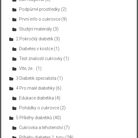
Podpůrné prostředky
(2)
První info o cukrovce
(9)
Studijní materiály
(3)
2 Pokročilý diabetik
(3)
Diabetes v kostce
(1)
Test znalostí cukrovky
(1)
Víte, že…
(1)
3 Diabetik specialista
(1)
4 Pro malé diabetiky
(6)
Edukace diabetika
(4)
Pohádky o cukrovce
(2)
5 Příběhy diabetiků
(40)
Cukrovka a těhotenství
(7)
Příběhy diabetes 1. typu
(28)