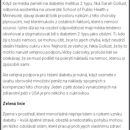
Když se média zaměří na diabetes mellitus 2. typu, říká Sarah Gollust,
odborná asistentka na univerzitě School of Public Health v
Minnesotě, dávají dvakrát tolik prostoru rizikům z této choroby
plynoucím, než kterémukoliv z ostatních faktorů, které s nemocí
souvisí. I přes důraz na osobní odpovědnost mají média tendenci
obviňovat a stigmatizovat lidí s diabetem 2. typu jako obézní. Ti, kdo
žijí s touto nemocí, se mohou cítit, že je to jejich chyba, když neudrží
ideální hladinu cukru v krvi. Nejhorší ze všeho je, řekla Gollust, že by to
mohlo narušit veřejnou podporu léčby cukrovky, protože lidé se
očekávají, že se musí podílet na pokrytí nákladů na nemoc, kterou si
způsobili sami.
Ale veřejná podpora pro řešení diabetu je nutná, když vezmete v
úvahu obrovské množství peněz na náklady spojených s
kompenzací této choroby. Jeden z pěti dolarů vynaložených na
zdravotní péči v USA je pro někoho s cukrovkou.
Zelená linie
Žijeme v prostředí, které mimořádně nepřeje lidem s rizikem vzniku
diabetu – kvůli špatné stravě, obezitě a nedostatku pohybu mohou
jen těžko odolávat silám, které pracují proti jejich vlastnímu zdraví.