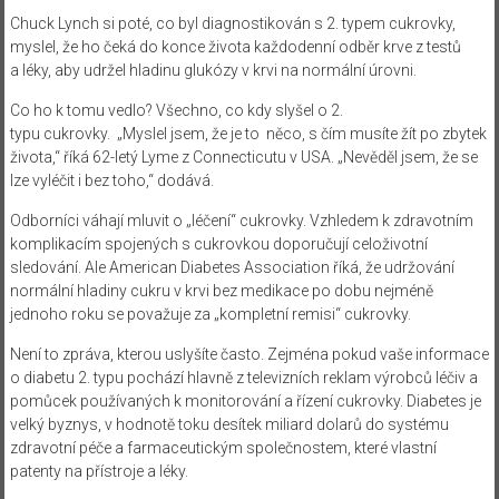
Chuck Lynch si poté, co byl diagnostikován s 2. typem cukrovky,
myslel, že ho čeká do konce života každodenní odběr krve z testů
a léky, aby udržel hladinu glukózy v krvi na normální úrovni.
Co ho k tomu vedlo? Všechno, co kdy slyšel o 2.
typu cukrovky. „Myslel jsem, že je to něco, s čím musíte žít po zbytek
života,“ říká 62-letý Lyme z Connecticutu v USA. „Nevěděl jsem, že se
lze vyléčit i bez toho,“ dodává.
Odborníci váhají mluvit o „léčení“ cukrovky. Vzhledem k zdravotním
komplikacím spojených s cukrovkou doporučují celoživotní
sledování. Ale American Diabetes Association říká, že udržování
normální hladiny cukru v krvi bez medikace po dobu nejméně
jednoho roku se považuje za „kompletní remisi“ cukrovky.
Není to zpráva, kterou uslyšíte často. Zejména pokud vaše informace
o diabetu 2. typu pochází hlavně z televizních reklam výrobců léčiv a
pomůcek používaných k monitorování a řízení cukrovky. Diabetes je
velký byznys, v hodnotě toku desítek miliard dolarů do systému
zdravotní péče a farmaceutickým společnostem, které vlastní
patenty na přístroje a léky.