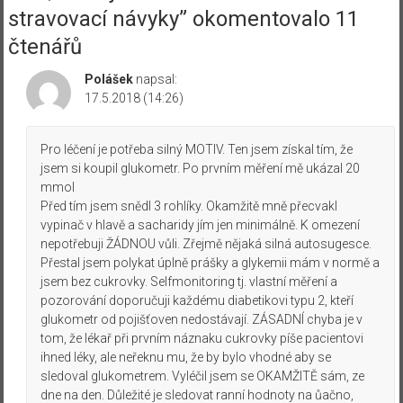
stravovací návyky
” okomentovalo 11
čtenářů
Polášek
napsal:
17.5.2018 (14:26)
Pro léčení je potřeba silný MOTIV. Ten jsem získal tím, že
jsem si koupil glukometr. Po prvním měření mě ukázal 20
mmol
Před tím jsem snědl 3 rohlíky. Okamžitě mně přecvakl
vypinač v hlavě a sacharidy jím jen minimálně. K omezení
nepotřebuji ŽÁDNOU vůli. Zřejmě nějaká silná autosugesce.
Přestal jsem polykat úplně prášky a glykemii mám v normě a
jsem bez cukrovky. Selfmonitoring tj. vlastní měření a
pozorování doporučuji každému diabetikovi typu 2, kteří
glukometr od pojišťoven nedostávají. ZÁSADNÍ chyba je v
tom, že lékař při prvním náznaku cukrovky píše pacientovi
ihned léky, ale neřeknu mu, že by bylo vhodné aby se
sledoval glukometrem. Vyléčil jsem se OKAMŽITĚ sám, ze
dne na den. Důležité je sledovat ranní hodnoty na ůačno,