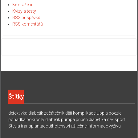
Ke stažení
Kvízy a testy
RSS příspěvků
RSS komentářů
Štítky
detektivka
diabetik začátečník
děti
komplikace
Lippia
poezie
pohádka
pokročilý diabetik
pumpa
příběh diabetika
sex
sport
Stevia
transplantace
těhotenství
užitečné informace
výživa