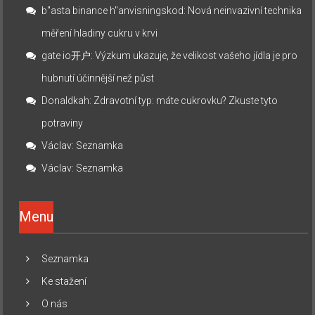
b"asta binance h"anvisningskod
:
Nová neinvazivní technika
měření hladiny cukru v krvi
gate io开户
:
Výzkum ukazuje, že velikost vašeho jídla je pro
hubnutí účinnější než půst
Donaldkah
:
Zdravotní typ: máte cukrovku? Zkuste tyto
potraviny
Václav
:
Seznamka
Václav
:
Seznamka
Menu
Seznamka
Ke stažení
O nás