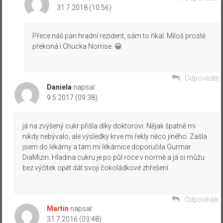
31.7.2018 (10:56)
Přece náš pan hradní rezident, sám to říkal. Miloš prostě
překoná i Chucka Norrise. 😀
Odpovědět
Daniela
napsal:
9.5.2017 (09:38)
já na zvýšený cukr přišla díky doktorovi. Nějak špatně mi
nikdy nebývalo, ale výsledky krve mi řekly něco jiného. Zašla
jsem do lékárny a tam mi lékárnice doporučila Gurmar
DiaMizin. Hladina cukru je po půl roce v normě a já si můžu
bez výčitek opět dát svoji čokoládkové zhřešení.
Odpovědět
Martin
napsal:
31.7.2016 (03:48)