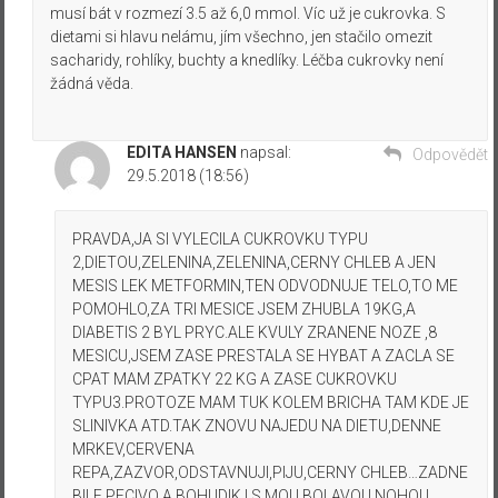
musí bát v rozmezí 3.5 až 6,0 mmol. Víc už je cukrovka. S
dietami si hlavu nelámu, jím všechno, jen stačilo omezit
sacharidy, rohlíky, buchty a knedlíky. Léčba cukrovky není
žádná věda.
EDITA HANSEN
napsal:
Odpovědět
29.5.2018 (18:56)
PRAVDA,JA SI VYLECILA CUKROVKU TYPU
2,DIETOU,ZELENINA,ZELENINA,CERNY CHLEB A JEN
MESIS LEK METFORMIN,TEN ODVODNUJE TELO,TO ME
POMOHLO,ZA TRI MESICE JSEM ZHUBLA 19KG,A
DIABETIS 2 BYL PRYC.ALE KVULY ZRANENE NOZE ,8
MESICU,JSEM ZASE PRESTALA SE HYBAT A ZACLA SE
CPAT MAM ZPATKY 22 KG A ZASE CUKROVKU
TYPU3.PROTOZE MAM TUK KOLEM BRICHA TAM KDE JE
SLINIVKA ATD.TAK ZNOVU NAJEDU NA DIETU,DENNE
MRKEV,CERVENA
REPA,ZAZVOR,ODSTAVNUJI,PIJU,CERNY CHLEB…ZADNE
BILE PECIVO A BOHUDIK I S MOU BOLAVOU NOHOU