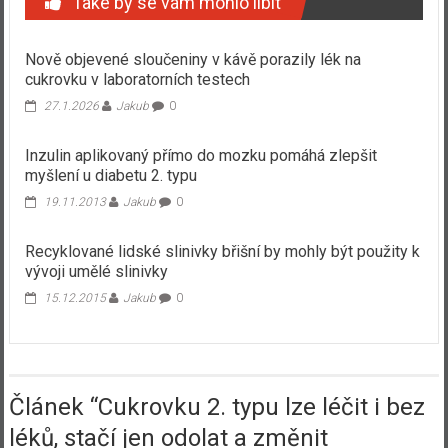
Také by se vám mohlo líbit
Nově objevené sloučeniny v kávě porazily lék na
cukrovku v laboratorních testech
27.1.2026
Jakub
0
Inzulin aplikovaný přímo do mozku pomáhá zlepšit
myšlení u diabetu 2. typu
19.11.2013
Jakub
0
Recyklované lidské slinivky břišní by mohly být použity k
vývoji umělé slinivky
15.12.2015
Jakub
0
Článek “
Cukrovku 2. typu lze léčit i bez
léků, stačí jen odolat a změnit