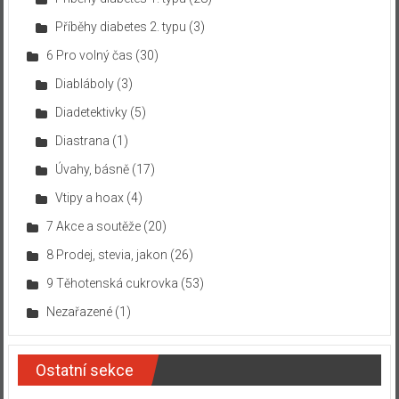
Příběhy diabetes 2. typu
(3)
6 Pro volný čas
(30)
Diabláboly
(3)
Diadetektivky
(5)
Diastrana
(1)
Úvahy, básně
(17)
Vtipy a hoax
(4)
7 Akce a soutěže
(20)
8 Prodej, stevia, jakon
(26)
9 Těhotenská cukrovka
(53)
Nezařazené
(1)
Ostatní sekce