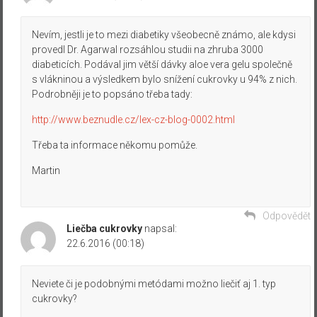
Nevím, jestli je to mezi diabetiky všeobecně známo, ale kdysi
provedl Dr. Agarwal rozsáhlou studii na zhruba 3000
diabeticích. Podával jim větší dávky aloe vera gelu společně
s vlákninou a výsledkem bylo snížení cukrovky u 94% z nich.
Podrobněji je to popsáno třeba tady:
http://www.beznudle.cz/lex-cz-blog-0002.html
Třeba ta informace někomu pomůže.
Martin
Odpovědět
Liečba cukrovky
napsal:
22.6.2016 (00:18)
Neviete či je podobnými metódami možno liečiť aj 1. typ
cukrovky?