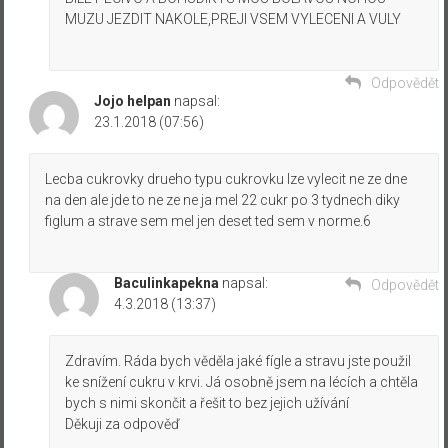
MUZU JEZDIT NAKOLE,PREJI VSEM VYLECENI A VULY
Odpovědět
Jojo helpan
napsal:
23.1.2018 (07:56)
Lecba cukrovky drueho typu cukrovku lze vylecit ne ze dne
na den ale jde to ne ze ne ja mel 22 cukr po 3 tydnech diky
figlum a strave sem mel jen deset ted sem v norme.6
Baculinkapekna
napsal:
Odpovědět
4.3.2018 (13:37)
Zdravím. Ráda bych věděla jaké fígle a stravu jste použil
ke snížení cukru v krvi. Já osobně jsem na lécích a chtěla
bych s nimi skončit a řešit to bez jejich užívání
Děkuji za odpověď