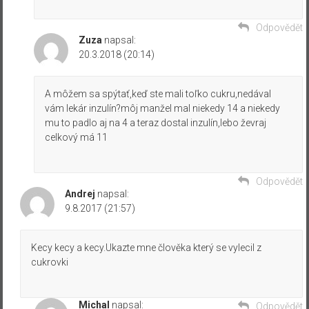
Odpovědět
Zuza
napsal:
20.3.2018 (20:14)
A môžem sa spýtať,keď ste mali toľko cukru,nedával
vám lekár inzulín?môj manžel mal niekedy 14 a niekedy
mu to padlo aj na 4 a teraz dostal inzulín,lebo ževraj
celkový má 11
Odpovědět
Andrej
napsal:
9.8.2017 (21:57)
Kecy kecy a kecy.Ukazte mne člověka který se vylecil z
cukrovki
Michal
napsal:
Odpovědět