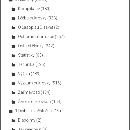
Komplikace
(180)
Léčba cukrovky
(338)
O časopisu Diasvět
(2)
Odborné informace
(257)
Ostatní články
(242)
Statistiky
(63)
Technika
(125)
Výživa
(489)
Výzkum cukrovky
(516)
Zajímavosti
(134)
Život s cukrovkou
(154)
1 Diabetik začátečník
(19)
Diapojmy
(2)
Jak reagovat
(3)