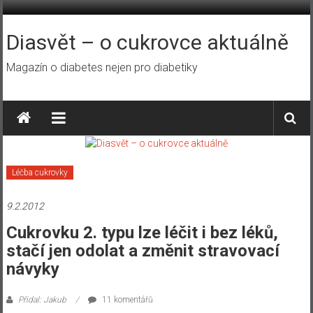
Přeskočit
na
obsah
Diasvět – o cukrovce aktuálně
Magazín o diabetes nejen pro diabetiky
Léčba cukrovky
9.2.2012
Cukrovku 2. typu lze léčit i bez léků,
stačí jen odolat a změnit stravovací
návyky
Přidal: Jakub
11 komentářů