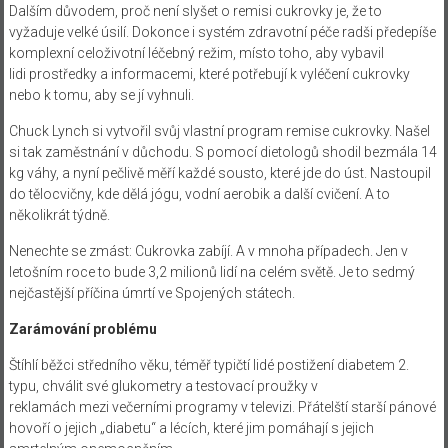
Dalším důvodem, proč není slyšet o remisi cukrovky je, že to
vyžaduje velké úsilí. Dokonce i systém zdravotní péče radši předepíše
komplexní celoživotní léčebný režim, místo toho, aby vybavil
lidi prostředky a informacemi, které potřebují k vyléčení cukrovky
nebo k tomu, aby se jí vyhnuli.
Chuck Lynch si vytvořil svůj vlastní program remise cukrovky. Našel
si tak zaměstnání v důchodu. S pomocí dietologů shodil bezmála 14
kg váhy, a nyní pečlivě měří každé sousto, které jde do úst. Nastoupil
do tělocvičny, kde dělá jógu, vodní aerobik a další cvičení. A to
několikrát týdně.
Nenechte se zmást: Cukrovka zabíjí. A v mnoha případech. Jen v
letošním roce to bude 3,2 milionů lidí na celém světě. Je to sedmý
nejčastější příčina úmrtí ve Spojených státech.
Zarámování problému
Štíhlí běžci středního věku, téměř typičtí lidé postižení diabetem 2.
typu, chválit své glukometry a testovací proužky v
reklamách mezi večerními programy v televizi. Přátelští starší pánové
hovoří o jejich „diabetu“ a lécích, které jim pomáhají s jejich