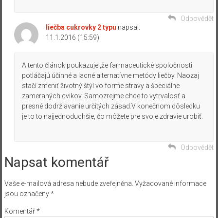
Odpovědět
liečba cukrovky 2 typu
napsal:
11.1.2016 (15:59)
A tento článok poukazuje ,že farmaceutické spoločnosti
potláčajú účinné a lacné alternatívne metódy liečby. Naozaj
stačí zmeniť životný štýl vo forme stravy a špeciálne
zameraných cvikov. Samozrejme chce to vytrvalosť a
presné dodržiavanie určitých zásad.V konečnom dôsledku
je to to najjednoduchšie, čo môžete pre svoje zdravie urobiť.
Odpovědět
Napsat komentář
Vaše e-mailová adresa nebude zveřejněna.
Vyžadované informace
jsou označeny
*
Komentář
*