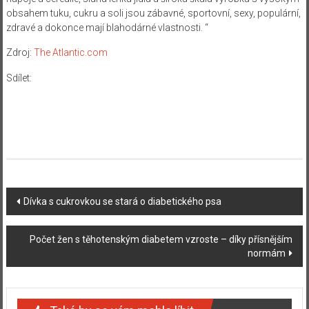
obsahem tuku, cukru a soli jsou zábavné, sportovní, sexy, populární,
zdravé a dokonce mají blahodárné vlastnosti. “
Zdroj:
The Atlantic.com
Sdílet:
Navigace
Dívka s cukrovkou se stará o diabetického psa
příspěvku
Počet žen s těhotenským diabetem vzroste – díky přísnějším
normám