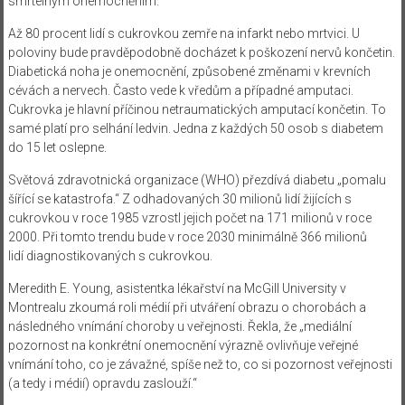
smrtelným onemocněním.
Až 80 procent lidí s cukrovkou zemře na infarkt nebo mrtvici. U
poloviny bude pravděpodobně docházet k poškození nervů končetin.
Diabetická noha je onemocnění, způsobené změnami v krevních
cévách a nervech. Často vede k vředům a případné amputaci.
Cukrovka je hlavní příčinou netraumatických amputací končetin. To
samé platí pro selhání ledvin. Jedna z každých 50 osob s diabetem
do 15 let oslepne.
Světová zdravotnická organizace (WHO) přezdívá diabetu „pomalu
šířící se katastrofa.“ Z odhadovaných 30 milionů lidí žijících s
cukrovkou v roce 1985 vzrostl jejich počet na 171 milionů v roce
2000. Při tomto trendu bude v roce 2030 minimálně 366 milionů
lidí diagnostikovaných s cukrovkou.
Meredith E. Young, asistentka lékařství na McGill University v
Montrealu zkoumá roli médií při utváření obrazu o chorobách a
následného vnímání choroby u veřejnosti. Řekla, že „mediální
pozornost na konkrétní onemocnění výrazně ovlivňuje veřejné
vnímání toho, co je závažné, spíše než to, co si pozornost veřejnosti
(a tedy i médií) opravdu zaslouží.“