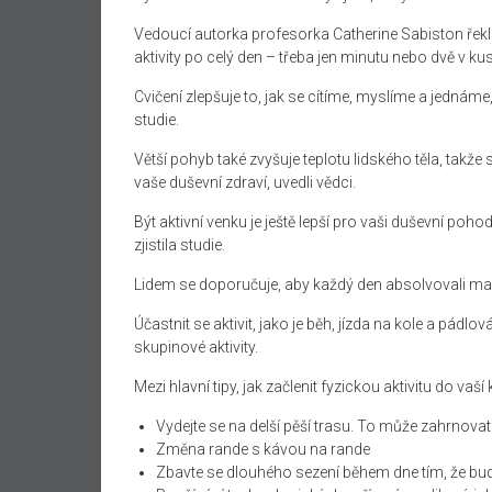
Vedoucí autorka profesorka Catherine Sabiston řek
aktivity po celý den – třeba jen minutu nebo dvě v kus
Cvičení zlepšuje to, jak se cítíme, myslíme a jedná
studie.
Větší pohyb také zvyšuje teplotu lidského těla, takže 
vaše duševní zdraví, uvedli vědci.
Být aktivní venku je ještě lepší pro vaši duševní po
zjistila studie.
Lidem se doporučuje, aby každý den absolvovali malé 
Účastnit se aktivit, jako je běh, jízda na kole a pádlo
skupinové aktivity.
Mezi hlavní tipy, jak začlenit fyzickou aktivitu do vaší
Vydejte se na delší pěší trasu. To může zahrnov
Změna rande s kávou na rande
Zbavte se dlouhého sezení během dne tím, že bud