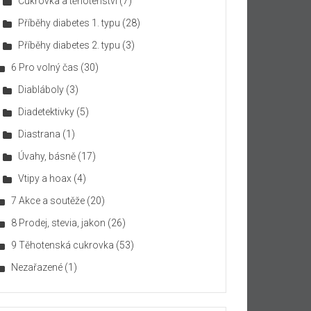
Cukrovka a těhotenství
(7)
Příběhy diabetes 1. typu
(28)
Příběhy diabetes 2. typu
(3)
6 Pro volný čas
(30)
Diabláboly
(3)
Diadetektivky
(5)
Diastrana
(1)
Úvahy, básně
(17)
Vtipy a hoax
(4)
7 Akce a soutěže
(20)
8 Prodej, stevia, jakon
(26)
9 Těhotenská cukrovka
(53)
Nezařazené
(1)