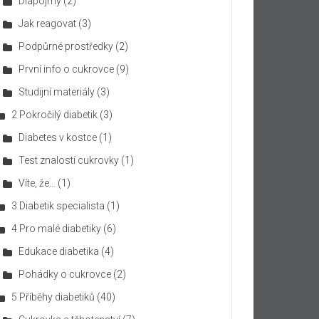
Diapojmy
(2)
Jak reagovat
(3)
Podpůrné prostředky
(2)
První info o cukrovce
(9)
Studijní materiály
(3)
2 Pokročilý diabetik
(3)
Diabetes v kostce
(1)
Test znalostí cukrovky
(1)
Víte, že…
(1)
3 Diabetik specialista
(1)
4 Pro malé diabetiky
(6)
Edukace diabetika
(4)
Pohádky o cukrovce
(2)
5 Příběhy diabetiků
(40)