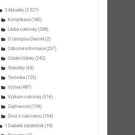
0 Aktuality
(2 327)
Komplikace
(180)
Léčba cukrovky
(338)
O časopisu Diasvět
(2)
Odborné informace
(257)
Ostatní články
(242)
Statistiky
(63)
Technika
(125)
Výživa
(487)
Výzkum cukrovky
(516)
Zajímavosti
(134)
Život s cukrovkou
(154)
1 Diabetik začátečník
(19)