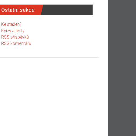
Ostatní sekce
Ke stažení
Kvízy a testy
RSS příspěvků
RSS komentářů