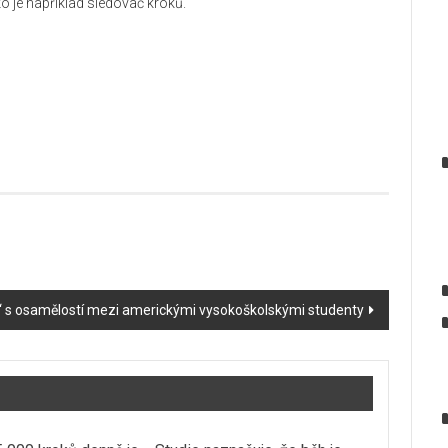
ko je například sledovač kroků.
“ s osamělostí mezi americkými vysokoškolskými studenty