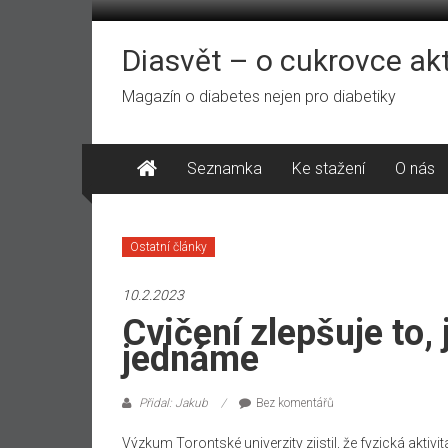
Přeskočit
na
obsah
Diasvět – o cukrovce ak
Magazín o diabetes nejen pro diabetiky
Seznamka
Ke stažení
O nás
Ostatní články
10.2.2023
Cvičení zlepšuje to,
jednáme
Přidal: Jakub
Bez komentářů
Výzkum Torontské univerzity zjistil, že fyzická aktiv