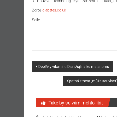
Používání technologických zařízení a aplikací, ja
Zdroj:
diabetes.co.uk
Sdílet:
Navigace
Doplňky vitamínu D snižují riziko melanomu
příspěvku
Špatná strava „může souviset
Také by se vám mohlo líbit