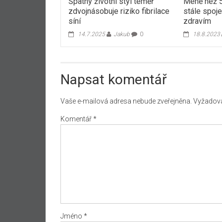
Špatný životní styl téměř
Méně než 5
zdvojnásobuje riziko fibrilace
stále spoj
síní
zdravím
14.7.2025
Jakub
0
18.8.2023
Napsat komentář
Vaše e-mailová adresa nebude zveřejněna.
Vyžadova
Komentář
*
Jméno
*