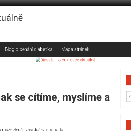
tuálně
Blog o běhání diabetika
Mapa stránek
 jak se cítíme, myslíme a
ita může zlepšit vaši duševní pohodu.