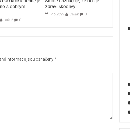
 000 kroků denně je
Studie naznačuje, že běh je
eno s dobrým
zdraví škodlivý
7.5.2021
Jakub
0
Jakub
0
né informace jsou označeny
*