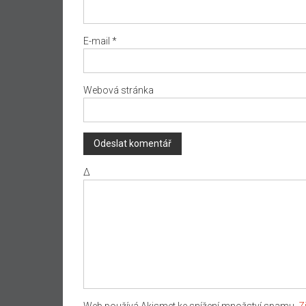
E-mail
*
Webová stránka
Δ
Web používá Akismet ke snížení množství spamu.
Z