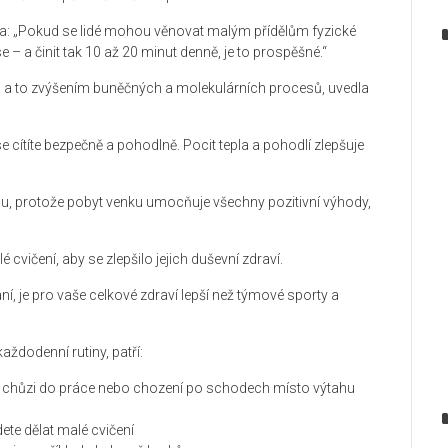
la: „Pokud se lidé mohou věnovat malým přídělům fyzické
e – a činit tak 10 až 20 minut denně, je to prospěšné.“
me, a to zvýšením buněčných a molekulárních procesů, uvedla
se cítíte bezpečně a pohodlně. Pocit tepla a pohodlí zlepšuje
hodu, protože pobyt venku umocňuje všechny pozitivní výhody,
cvičení, aby se zlepšilo jejich duševní zdraví.
vání, je pro vaše celkové zdraví lepší než týmové sporty a
 každodenní rutiny, patří:
at chůzi do práce nebo chození po schodech místo výtahu
ete dělat malé cvičení