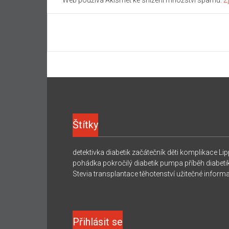
Štítky
detektivka
diabetik začátečník
děti
komplikace
Lip
pohádka
pokročilý diabetik
pumpa
příběh diabeti
Stevia
transplantace
těhotenství
užitečné inform
Přihlásit se