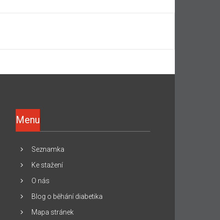
Menu
Seznamka
Ke stažení
O nás
Blog o běhání diabetika
Mapa stránek