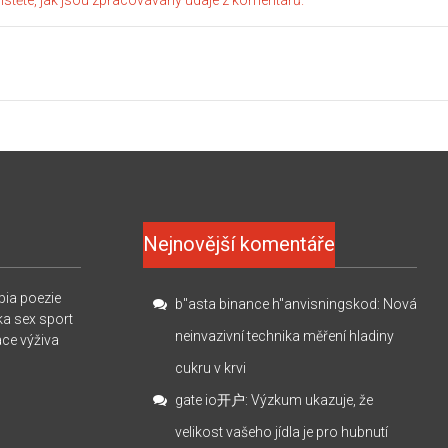
Nejnovější komentáře
pia
poezie
b"asta binance h"anvisningskod
:
Nová
ka
sex
sport
neinvazivní technika měření hladiny
ace
výživa
cukru v krvi
gate io开户
:
Výzkum ukazuje, že
velikost vašeho jídla je pro hubnutí