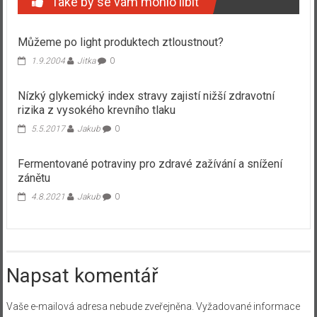
Také by se vám mohlo líbit
Můžeme po light produktech ztloustnout?
1.9.2004
Jitka
0
Nízký glykemický index stravy zajistí nižší zdravotní
rizika z vysokého krevního tlaku
5.5.2017
Jakub
0
Fermentované potraviny pro zdravé zažívání a snížení
zánětu
4.8.2021
Jakub
0
Napsat komentář
Vaše e-mailová adresa nebude zveřejněna.
Vyžadované informace