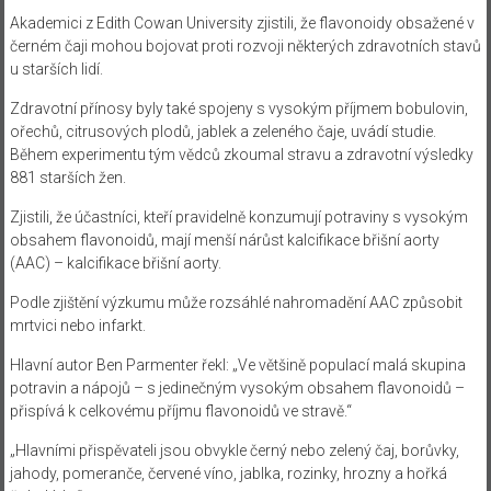
Akademici z Edith Cowan University zjistili, že flavonoidy obsažené v
černém čaji mohou bojovat proti rozvoji některých zdravotních stavů
u starších lidí.
Zdravotní přínosy byly také spojeny s vysokým příjmem bobulovin,
ořechů, citrusových plodů, jablek a zeleného čaje, uvádí studie.
Během experimentu tým vědců zkoumal stravu a zdravotní výsledky
881 starších žen.
Zjistili, že účastníci, kteří pravidelně konzumují potraviny s vysokým
obsahem flavonoidů, mají menší nárůst kalcifikace břišní aorty
(AAC) – kalcifikace břišní aorty.
Podle zjištění výzkumu může rozsáhlé nahromadění AAC způsobit
mrtvici nebo infarkt.
Hlavní autor Ben Parmenter řekl: „Ve většině populací malá skupina
potravin a nápojů – s jedinečným vysokým obsahem flavonoidů –
přispívá k celkovému příjmu flavonoidů ve stravě.“
„Hlavními přispěvateli jsou obvykle černý nebo zelený čaj, borůvky,
jahody, pomeranče, červené víno, jablka, rozinky, hrozny a hořká