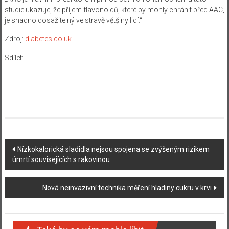
studie ukazuje, že příjem flavonoidů, které by mohly chránit před AAC,
je snadno dosažitelný ve stravě většiny lidí.“
Zdroj:
diabetes.co.uk
Sdílet:
Navigace
Nízkokalorická sladidla nejsou spojena se zvýšeným rizikem
úmrtí souvisejících s rakovinou
příspěvku
Nová neinvazivní technika měření hladiny cukru v krvi