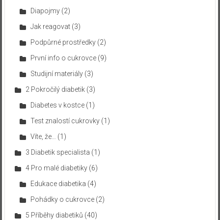
Diapojmy
(2)
Jak reagovat
(3)
Podpůrné prostředky
(2)
První info o cukrovce
(9)
Studijní materiály
(3)
2 Pokročilý diabetik
(3)
Diabetes v kostce
(1)
Test znalostí cukrovky
(1)
Víte, že…
(1)
3 Diabetik specialista
(1)
4 Pro malé diabetiky
(6)
Edukace diabetika
(4)
Pohádky o cukrovce
(2)
5 Příběhy diabetiků
(40)