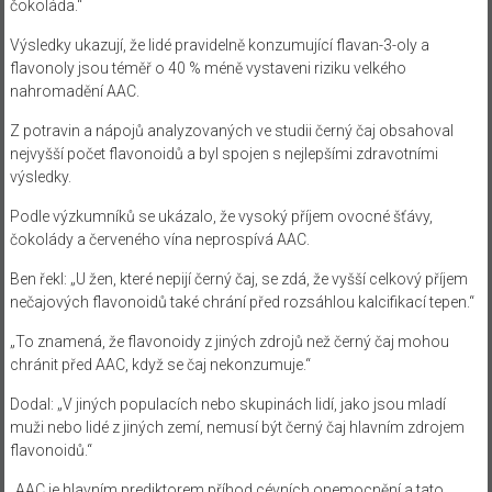
čokoláda.“
Výsledky ukazují, že lidé pravidelně konzumující flavan-3-oly a
flavonoly jsou téměř o 40 % méně vystaveni riziku velkého
nahromadění AAC.
Z potravin a nápojů analyzovaných ve studii černý čaj obsahoval
nejvyšší počet flavonoidů a byl spojen s nejlepšími zdravotními
výsledky.
Podle výzkumníků se ukázalo, že vysoký příjem ovocné šťávy,
čokolády a červeného vína neprospívá AAC.
Ben řekl: „U žen, které nepijí černý čaj, se zdá, že vyšší celkový příjem
nečajových flavonoidů také chrání před rozsáhlou kalcifikací tepen.“
„To znamená, že flavonoidy z jiných zdrojů než černý čaj mohou
chránit před AAC, když se čaj nekonzumuje.“
Dodal: „V jiných populacích nebo skupinách lidí, jako jsou mladí
muži nebo lidé z jiných zemí, nemusí být černý čaj hlavním zdrojem
flavonoidů.“
„AAC je hlavním prediktorem příhod cévních onemocnění a tato