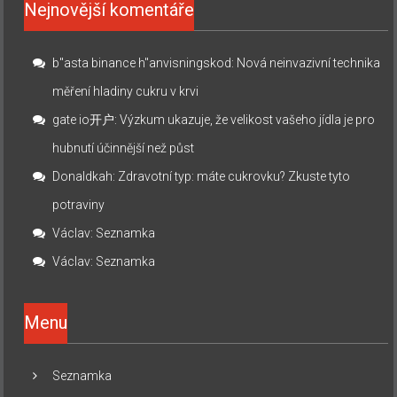
Nejnovější komentáře
b"asta binance h"anvisningskod
:
Nová neinvazivní technika
měření hladiny cukru v krvi
gate io开户
:
Výzkum ukazuje, že velikost vašeho jídla je pro
hubnutí účinnější než půst
Donaldkah
:
Zdravotní typ: máte cukrovku? Zkuste tyto
potraviny
Václav
:
Seznamka
Václav
:
Seznamka
Menu
Seznamka