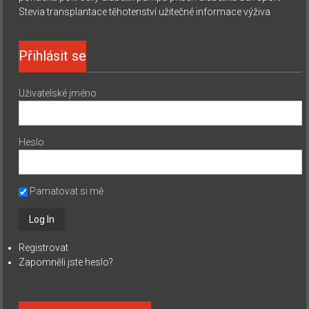
Stevia
transplantace
těhotenství
užitečné informace
výživa
Přihlásit se
Uživatelské jméno
Heslo
Pamatovat si mě
Registrovat
Zapomněli jste heslo?