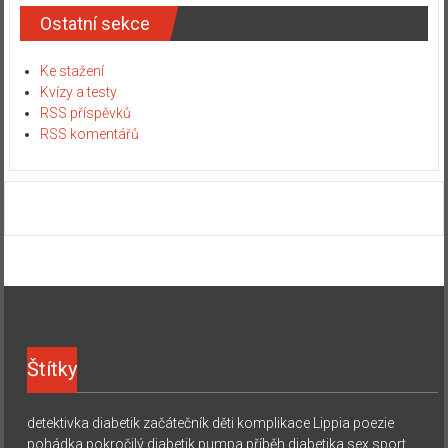
Ostatní sekce
Ke stažení
Kvízy a testy
RSS příspěvků
RSS komentářů
Štítky
detektivka
diabetik začátečník
děti
komplikace
Lippia
poezie
pohádka
pokročilý diabetik
pumpa
příběh diabetika
sex
sport