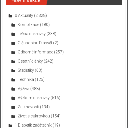
Hlavní sekce
0 Aktuality
(2 328)
Komplikace
(180)
Léčba cukrovky
(338)
O časopisu Diasvět
(2)
Odborné informace
(257)
Ostatní články
(242)
Statistiky
(63)
Technika
(125)
Výživa
(488)
Výzkum cukrovky
(516)
Zajímavosti
(134)
Život s cukrovkou
(154)
1 Diabetik začátečník
(19)