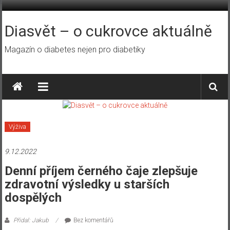
Přeskočit
na
obsah
Diasvět – o cukrovce aktuálně
Magazín o diabetes nejen pro diabetiky
Výživa
9.12.2022
Denní příjem černého čaje zlepšuje
zdravotní výsledky u starších
dospělých
Přidal: Jakub
Bez komentářů