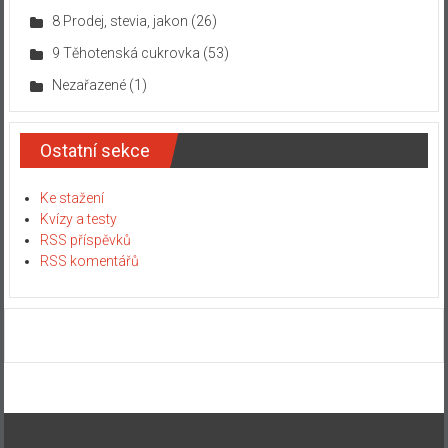
8 Prodej, stevia, jakon
(26)
9 Těhotenská cukrovka
(53)
Nezařazené
(1)
Ostatní sekce
Ke stažení
Kvízy a testy
RSS příspěvků
RSS komentářů