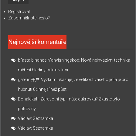
Registrovat
Zapomněli jste heslo?
Nejnovější komentáře
b"asta binance h"anvisningskod
:
Nová neinvazivní technika
měření hladiny cukru v krvi
gate io开户
:
Výzkum ukazuje, že velikost vašeho jídla je pro
hubnutí účinnější než půst
Donaldkah
:
Zdravotní typ: máte cukrovku? Zkuste tyto
potraviny
Václav
:
Seznamka
Václav
:
Seznamka