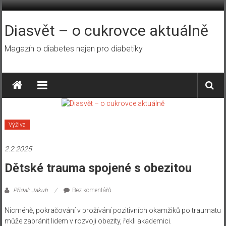
Přeskočit
na
obsah
Diasvět – o cukrovce aktuálně
Magazín o diabetes nejen pro diabetiky
Výživa
2.2.2025
Dětské trauma spojené s obezitou
Přidal: Jakub
Bez komentářů
Nicméně, pokračování v prožívání pozitivních okamžiků po traumatu
může zabránit lidem v rozvoji obezity, řekli akademici.