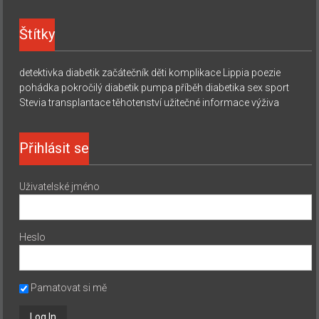
Štítky
detektivka
diabetik začátečník
děti
komplikace
Lippia
poezie
pohádka
pokročilý diabetik
pumpa
příběh diabetika
sex
sport
Stevia
transplantace
těhotenství
užitečné informace
výživa
Přihlásit se
Uživatelské jméno
Heslo
Pamatovat si mě