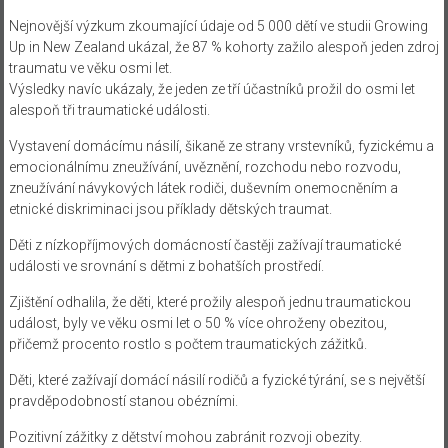
Nejnovější výzkum zkoumající údaje od 5 000 dětí ve studii Growing
Up in New Zealand ukázal, že 87 % kohorty zažilo alespoň jeden zdroj
traumatu ve věku osmi let.
Výsledky navíc ukázaly, že jeden ze tří účastníků prožil do osmi let
alespoň tři traumatické události.
Vystavení domácímu násilí, šikaně ze strany vrstevníků, fyzickému a
emocionálnímu zneužívání, uvěznění, rozchodu nebo rozvodu,
zneužívání návykových látek rodiči, duševním onemocněním a
etnické diskriminaci jsou příklady dětských traumat.
Děti z nízkopříjmových domácností častěji zažívají traumatické
události ve srovnání s dětmi z bohatších prostředí.
Zjištění odhalila, že děti, které prožily alespoň jednu traumatickou
událost, byly ve věku osmi let o 50 % více ohroženy obezitou,
přičemž procento rostlo s počtem traumatických zážitků.
Děti, které zažívají domácí násilí rodičů a fyzické týrání, se s největší
pravděpodobností stanou obézními.
Pozitivní zážitky z dětství mohou zabránit rozvoji obezity.