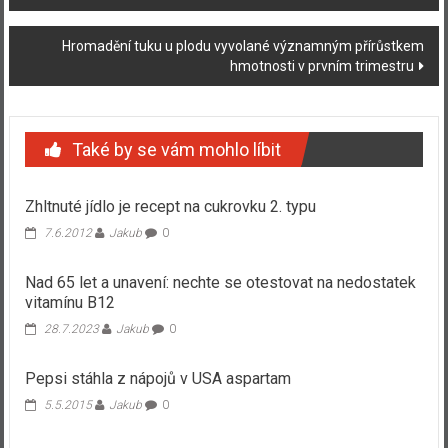
příspěvku
Hromadění tuku u plodu vyvolané významným přírůstkem
hmotnosti v prvním trimestru
Také by se vám mohlo líbit
Zhltnuté jídlo je recept na cukrovku 2. typu
7.6.2012
Jakub
0
Nad 65 let a unavení: nechte se otestovat na nedostatek
vitamínu B12
28.7.2023
Jakub
0
Pepsi stáhla z nápojů v USA aspartam
5.5.2015
Jakub
0