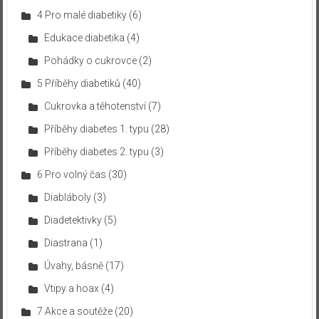
4 Pro malé diabetiky
(6)
Edukace diabetika
(4)
Pohádky o cukrovce
(2)
5 Příběhy diabetiků
(40)
Cukrovka a těhotenství
(7)
Příběhy diabetes 1. typu
(28)
Příběhy diabetes 2. typu
(3)
6 Pro volný čas
(30)
Diabláboly
(3)
Diadetektivky
(5)
Diastrana
(1)
Úvahy, básně
(17)
Vtipy a hoax
(4)
7 Akce a soutěže
(20)