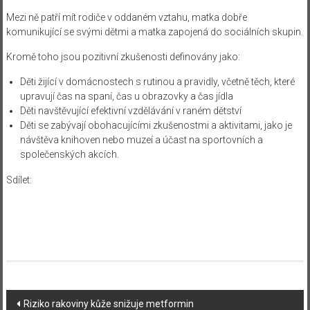
Mezi ně patří mít rodiče v oddaném vztahu, matka dobře
komunikující se svými dětmi a matka zapojená do sociálních skupin.
Kromě toho jsou pozitivní zkušenosti definovány jako:
Děti žijící v domácnostech s rutinou a pravidly, včetně těch, které
upravují čas na spaní, čas u obrazovky a čas jídla
Děti navštěvující efektivní vzdělávání v raném dětství
Děti se zabývají obohacujícími zkušenostmi a aktivitami, jako je
návštěva knihoven nebo muzeí a účast na sportovních a
společenských akcích.
Sdílet:
Navigace
Riziko rakoviny kůže snižuje metformin