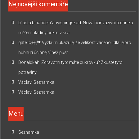
Nejnovější komentáře
b"asta binance h"anvisningskod
:
Nová neinvazivní technika
měření hladiny cukru v krvi
gate io开户
:
Výzkum ukazuje, že velikost vašeho jídla je pro
hubnutí účinnější než půst
Donaldkah
:
Zdravotní typ: máte cukrovku? Zkuste tyto
potraviny
Václav
:
Seznamka
Václav
:
Seznamka
Menu
Seznamka