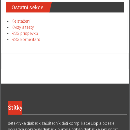
Ostatní sekce
Ke stažení
Kvízy a testy
RSS příspěvků
RSS komentářů
Štítky
detektivka
diabetik začátečník
děti
komplikace
Lippia
poezie
pohádka
pokročilý diabetik
pumpa
příběh diabetika
sex
sport