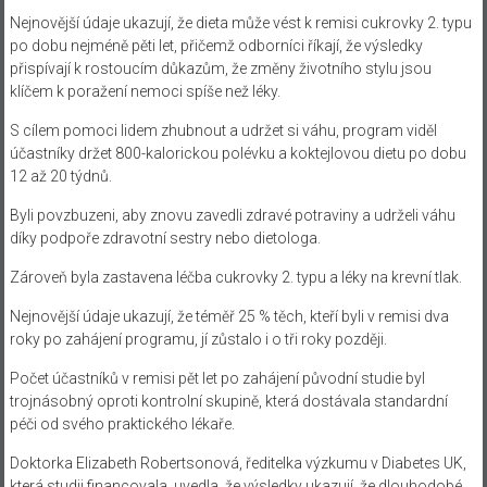
Nejnovější údaje ukazují, že dieta může vést k remisi cukrovky 2. typu
po dobu nejméně pěti let, přičemž odborníci říkají, že výsledky
přispívají k rostoucím důkazům, že změny životního stylu jsou
klíčem k poražení nemoci spíše než léky.
S cílem pomoci lidem zhubnout a udržet si váhu, program viděl
účastníky držet 800-kalorickou polévku a koktejlovou dietu po dobu
12 až 20 týdnů.
Byli povzbuzeni, aby znovu zavedli zdravé potraviny a udrželi váhu
díky podpoře zdravotní sestry nebo dietologa.
Zároveň byla zastavena léčba cukrovky 2. typu a léky na krevní tlak.
Nejnovější údaje ukazují, že téměř 25 % těch, kteří byli v remisi dva
roky po zahájení programu, jí zůstalo i o tři roky později.
Počet účastníků v remisi pět let po zahájení původní studie byl
trojnásobný oproti kontrolní skupině, která dostávala standardní
péči od svého praktického lékaře.
Doktorka Elizabeth Robertsonová, ředitelka výzkumu v Diabetes UK,
která studii financovala, uvedla, že výsledky ukazují, že dlouhodobé