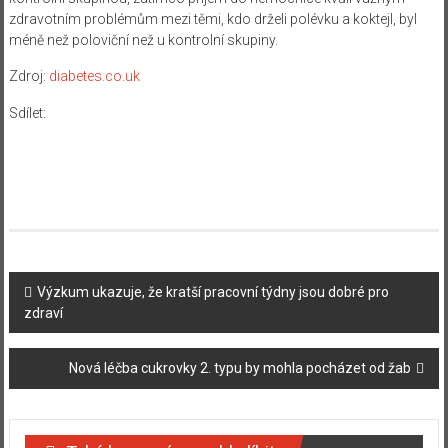
zdravotním problémům mezi těmi, kdo drželi polévku a koktejl, byl
méně než poloviční než u kontrolní skupiny.
Zdroj:
diabetes.co.uk
Sdílet:
Navigace
Výzkum ukazuje, že kratší pracovní týdny jsou dobré pro
zdraví
příspěvku
Nová léčba cukrovky 2. typu by mohla pocházet od žab