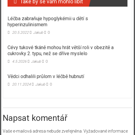
Také by se vám mohlo líbit
Léčba zabraňuje hypoglykémii u dětí s
hyperinzulinismem
20.5.2022
Jakub
0
Cévy tukové tkáně mohou hrát větší roli v obezitě a
cukrovky 2. typu, než se dříve myslelo
4.5.2026
Jakub
0
Vědci odhalili průlom v léčbě hubnutí
20.11.2024
Jakub
0
Napsat komentář
Vaše e-mailová adresa nebude zveřejněna.
Vyžadované informace