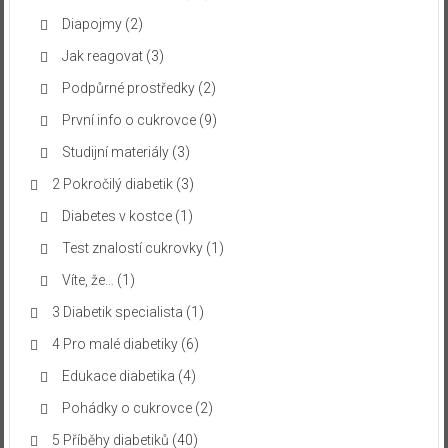
Diapojmy
(2)
Jak reagovat
(3)
Podpůrné prostředky
(2)
První info o cukrovce
(9)
Studijní materiály
(3)
2 Pokročilý diabetik
(3)
Diabetes v kostce
(1)
Test znalostí cukrovky
(1)
Víte, že…
(1)
3 Diabetik specialista
(1)
4 Pro malé diabetiky
(6)
Edukace diabetika
(4)
Pohádky o cukrovce
(2)
5 Příběhy diabetiků
(40)