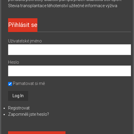
Stevia
transplantace
těhotenství
užitečné informace
výživa
Přihlásit se
Uživatelské jméno
Heslo
Pamatovat si mě
Registrovat
Zapomněli jste heslo?