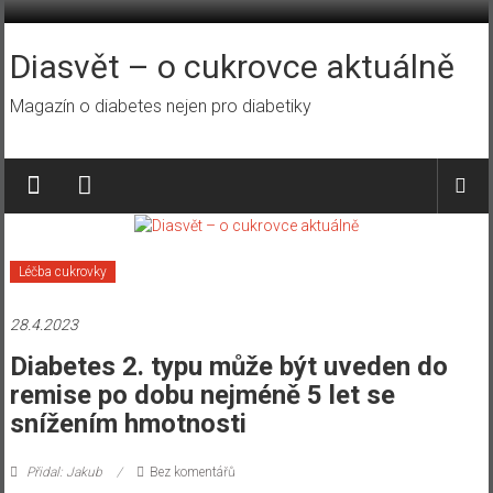
Přeskočit
na
obsah
Diasvět – o cukrovce aktuálně
Magazín o diabetes nejen pro diabetiky
Léčba cukrovky
28.4.2023
Diabetes 2. typu může být uveden do
remise po dobu nejméně 5 let se
snížením hmotnosti
Přidal: Jakub
Bez komentářů