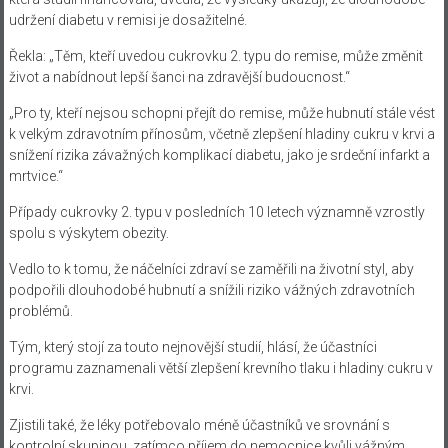
udržení diabetu v remisi je dosažitelné.
Řekla: „Těm, kteří uvedou cukrovku 2. typu do remise, může změnit
život a nabídnout lepší šanci na zdravější budoucnost.“
„Pro ty, kteří nejsou schopni přejít do remise, může hubnutí stále vést
k velkým zdravotním přínosům, včetně zlepšení hladiny cukru v krvi a
snížení rizika závažných komplikací diabetu, jako je srdeční infarkt a
mrtvice.“
Případy cukrovky 2. typu v posledních 10 letech významně vzrostly
spolu s výskytem obezity.
Vedlo to k tomu, že náčelníci zdraví se zaměřili na životní styl, aby
podpořili dlouhodobé hubnutí a snížili riziko vážných zdravotních
problémů.
Tým, který stojí za touto nejnovější studií, hlásí, že účastníci
programu zaznamenali větší zlepšení krevního tlaku i hladiny cukru v
krvi.
Zjistili také, že léky potřebovalo méně účastníků ve srovnání s
kontrolní skupinou, zatímco příjem do nemocnice kvůli vážným