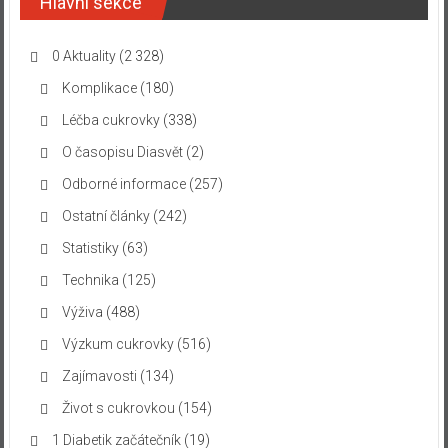
Hlavní sekce
0 Aktuality
(2 328)
Komplikace
(180)
Léčba cukrovky
(338)
O časopisu Diasvět
(2)
Odborné informace
(257)
Ostatní články
(242)
Statistiky
(63)
Technika
(125)
Výživa
(488)
Výzkum cukrovky
(516)
Zajímavosti
(134)
Život s cukrovkou
(154)
1 Diabetik začátečník
(19)