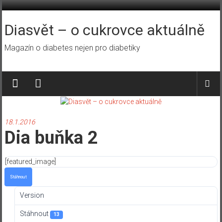
Přeskočit
na
obsah
Diasvět – o cukrovce aktuálně
Magazín o diabetes nejen pro diabetiky
18.1.2016
Dia buňka 2
[featured_image]
Stáhnout
Version
Stáhnout
13