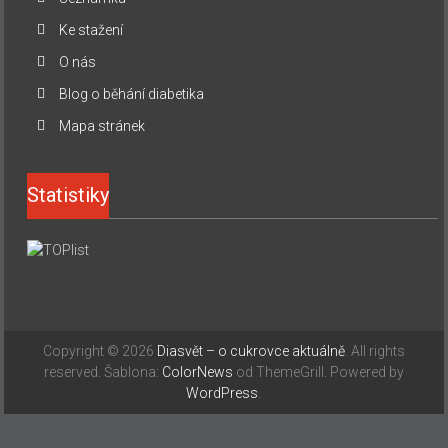
Ke stažení
O nás
Blog o běhání diabetika
Mapa stránek
Statistiky
Copyright © 2026
Diasvět – o cukrovce aktuálně
. All rights
reserved. Šablona:
ColorNews
od ThemeGrill. Powered by
WordPress
.