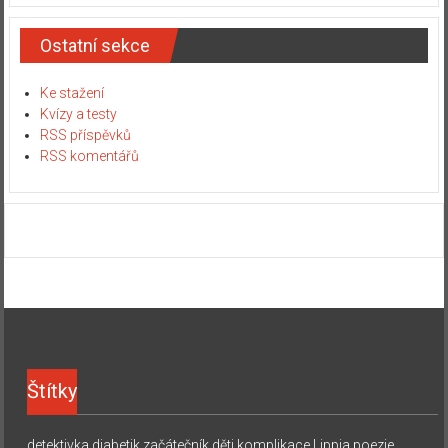
Ostatní sekce
Ke stažení
Kvízy a testy
RSS příspěvků
RSS komentářů
Štítky
detektivka
diabetik začátečník
děti
komplikace
Lippia
poezie