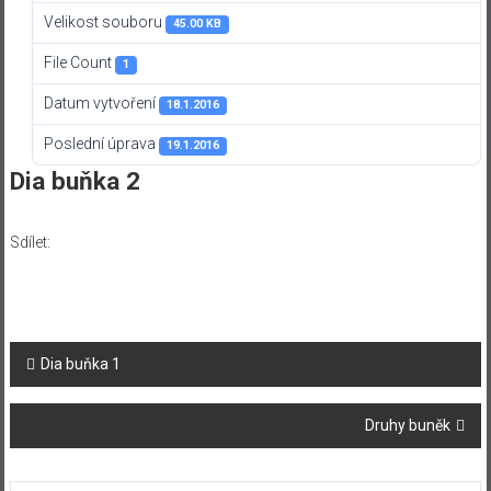
Velikost souboru
45.00 KB
File Count
1
Datum vytvoření
18.1.2016
Poslední úprava
19.1.2016
Dia buňka 2
Sdílet:
Navigace
Dia buňka 1
příspěvku
Druhy buněk