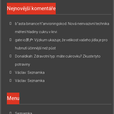
Nejnovější komentáře
b"asta binance h"anvisningskod
:
Nová neinvazivní technika
měření hladiny cukru v krvi
gate io开户
:
Výzkum ukazuje, že velikost vašeho jídla je pro
hubnutí účinnější než půst
Donaldkah
:
Zdravotní typ: máte cukrovku? Zkuste tyto
potraviny
Václav
:
Seznamka
Václav
:
Seznamka
Menu
Seznamka