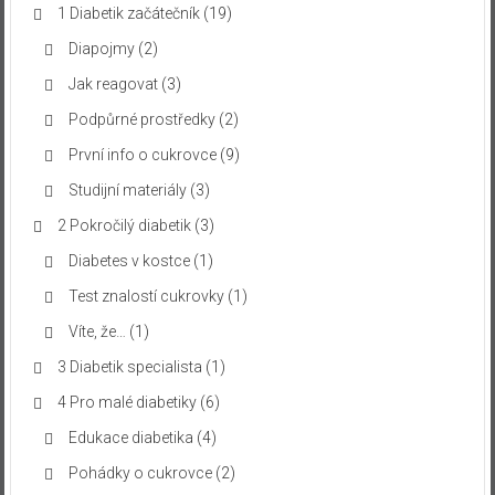
1 Diabetik začátečník
(19)
Diapojmy
(2)
Jak reagovat
(3)
Podpůrné prostředky
(2)
První info o cukrovce
(9)
Studijní materiály
(3)
2 Pokročilý diabetik
(3)
Diabetes v kostce
(1)
Test znalostí cukrovky
(1)
Víte, že…
(1)
3 Diabetik specialista
(1)
4 Pro malé diabetiky
(6)
Edukace diabetika
(4)
Pohádky o cukrovce
(2)