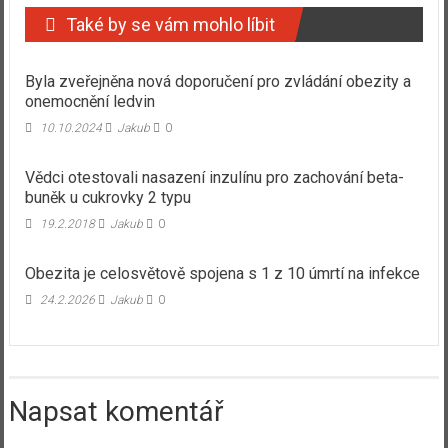
Také by se vám mohlo líbit
Byla zveřejněna nová doporučení pro zvládání obezity a
onemocnění ledvin
10.10.2024
Jakub
0
Vědci otestovali nasazení inzulínu pro zachování beta-
buněk u cukrovky 2 typu
19.2.2018
Jakub
0
Obezita je celosvětově spojena s 1 z 10 úmrtí na infekce
24.2.2026
Jakub
0
Napsat komentář