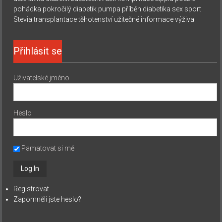
pohádka
pokročilý diabetik
pumpa
příběh diabetika
sex
sport
Stevia
transplantace
těhotenství
užitečné informace
výživa
Přihlásit se
Uživatelské jméno
Heslo
Pamatovat si mě
Registrovat
Zapomněli jste heslo?