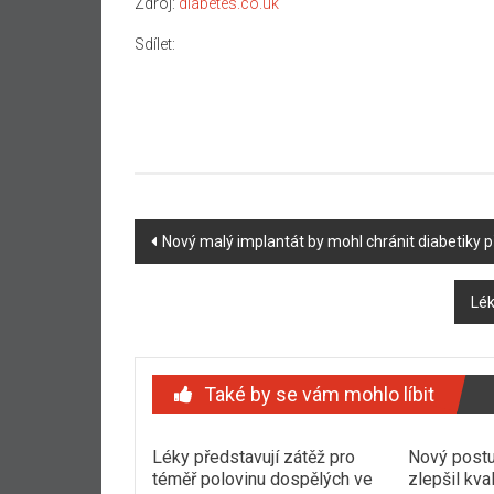
Zdroj:
diabetes.co.uk
Sdílet:
Navigace
Nový malý implantát by mohl chránit diabetiky 
příspěvku
Lék
Také by se vám mohlo líbit
Léky představují zátěž pro
Nový postu
téměř polovinu dospělých ve
zlepšil kva