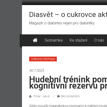
Přeskočit
na
obsah
Diasvět – o cukrovce ak
Magazín o diabetes nejen pro diabetiky
Seznamka
Ke stažení
O nás
Odborné informace
30.7.2025
Hudební trénink po
kognitivní rezervu p
Přidal: Jakub
Bez komentářů
Vědci použili magnetickou rezonanci k měření mozkov