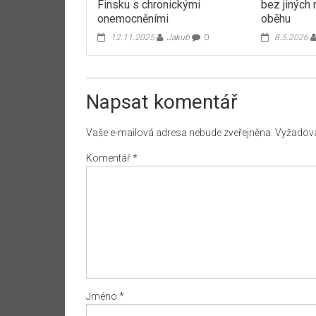
Finsku s chronickými
bez jiných
onemocněními
oběhu
12.11.2025
Jakub
0
8.5.2026
Napsat komentář
Vaše e-mailová adresa nebude zveřejněna.
Vyžadova
Komentář
*
Jméno
*