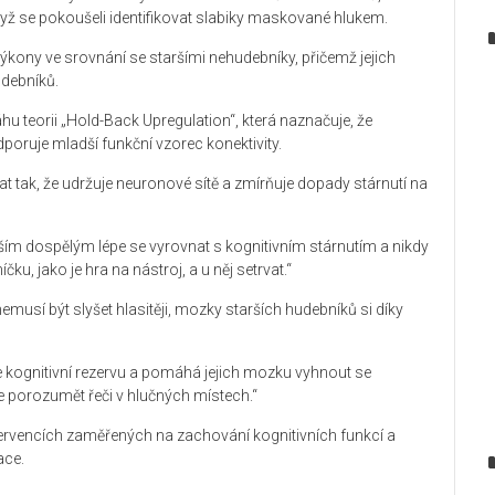
ž se pokoušeli identifikovat slabiky maskované hlukem.
 výkony ve srovnání se staršími nehudebníky, přičemž jejich
udebníků.
hu teorii „Hold-Back Upregulation“, která naznačuje, že
poruje mladší funkční vzorec konektivity.
at tak, že udržuje neuronové sítě a zmírňuje dopady stárnutí na
tarším dospělým lépe se vyrovnat s kognitivním stárnutím a nikdy
ku, jako je hra na nástroj, a u něj setrvat.“
nemusí být slyšet hlasitěji, mozky starších hudebníků si díky
je kognitivní rezervu a pomáhá jejich mozku vyhnout se
e porozumět řeči v hlučných místech.“
intervencích zaměřených na zachování kognitivních funkcí a
ace.