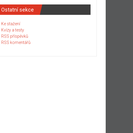
Ostatní sekce
Ke stažení
Kvízy a testy
RSS příspěvků
RSS komentářů