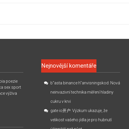
Nejnovější komentáře
pia
poezie
b"asta binance h"anvisningskod
:
Nová
ka
sex
sport
neinvazivní technika měření hladiny
ace
výživa
cukru v krvi
gate io开户
:
Výzkum ukazuje, že
velikost vašeho jídla je pro hubnutí
účinnější než půst