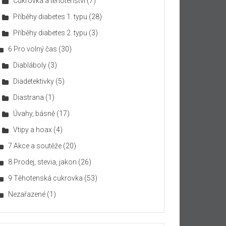
Cukrovka a těhotenství
(7)
Příběhy diabetes 1. typu
(28)
Příběhy diabetes 2. typu
(3)
6 Pro volný čas
(30)
Diabláboly
(3)
Diadetektivky
(5)
Diastrana
(1)
Úvahy, básně
(17)
Vtipy a hoax
(4)
7 Akce a soutěže
(20)
8 Prodej, stevia, jakon
(26)
9 Těhotenská cukrovka
(53)
Nezařazené
(1)