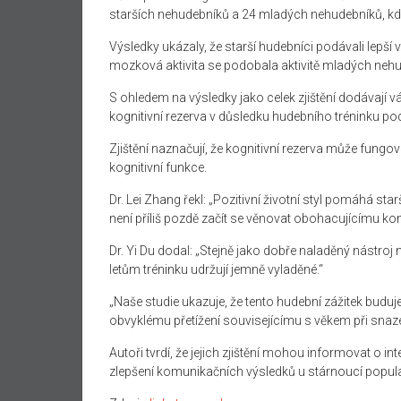
starších nehudebníků a 24 mladých nehudebníků, kdy
Výsledky ukázaly, že starší hudebníci podávali lepší
mozková aktivita se podobala aktivitě mladých neh
S ohledem na výsledky jako celek zjištění dodávají vá
kognitivní rezerva v důsledku hudebního tréninku pod
Zjištění naznačují, že kognitivní rezerva může fungov
kognitivní funkce.
Dr. Lei Zhang řekl: „Pozitivní životní styl pomáhá s
není příliš pozdě začít se věnovat obohacujícímu koníč
Dr. Yi Du dodal: „Stejně jako dobře naladěný nástroj 
letům tréninku udržují jemně vyladěné.“
„Naše studie ukazuje, že tento hudební zážitek budu
obvyklému přetížení souvisejícímu s věkem při snaz
Autoři tvrdí, že jejich zjištění mohou informovat o 
zlepšení komunikačních výsledků u stárnoucí popul