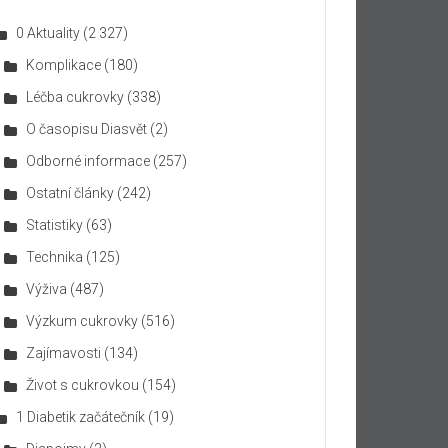
0 Aktuality
(2 327)
Komplikace
(180)
Léčba cukrovky
(338)
O časopisu Diasvět
(2)
Odborné informace
(257)
Ostatní články
(242)
Statistiky
(63)
Technika
(125)
Výživa
(487)
Výzkum cukrovky
(516)
Zajímavosti
(134)
Život s cukrovkou
(154)
1 Diabetik začátečník
(19)