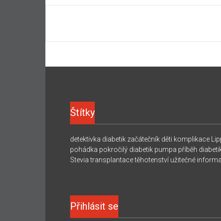
Štítky
detektivka
diabetik začátečník
děti
komplikace
Lip
pohádka
pokročilý diabetik
pumpa
příběh diabeti
Stevia
transplantace
těhotenství
užitečné inform
Přihlásit se