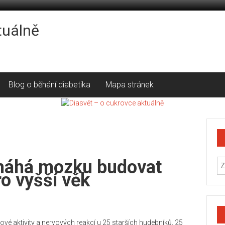
tuálně
Blog o běhání diabetika
Mapa stránek
máhá mozku budovat
ro vyšší věk
é aktivity a nervových reakcí u 25 starších hudebníků, 25