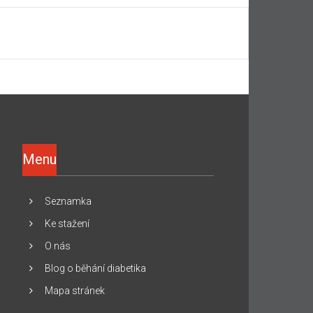
Menu
Seznamka
Ke stažení
O nás
Blog o běhání diabetika
Mapa stránek