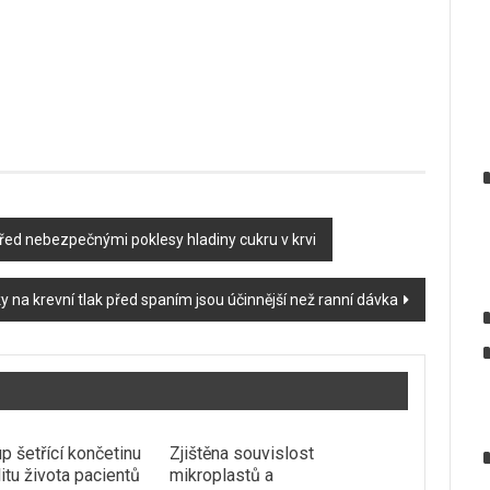
před nebezpečnými poklesy hladiny cukru v krvi
y na krevní tlak před spaním jsou účinnější než ranní dávka
p šetřící končetinu
Zjištěna souvislost
litu života pacientů
mikroplastů a