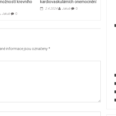
 možností krevního
kardiovaskulárních onemocnění
2.4.2024
Jakub
0
Jakub
0
né informace jsou označeny
*