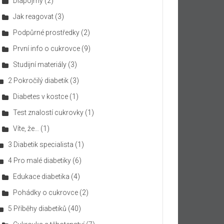
Diapojmy
(2)
Jak reagovat
(3)
Podpůrné prostředky
(2)
První info o cukrovce
(9)
Studijní materiály
(3)
2 Pokročilý diabetik
(3)
Diabetes v kostce
(1)
Test znalostí cukrovky
(1)
Víte, že…
(1)
3 Diabetik specialista
(1)
4 Pro malé diabetiky
(6)
Edukace diabetika
(4)
Pohádky o cukrovce
(2)
5 Příběhy diabetiků
(40)