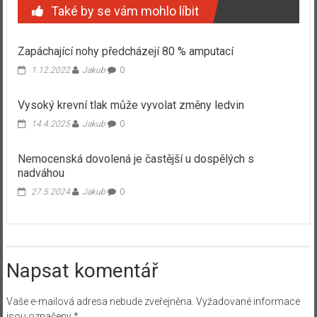
Také by se vám mohlo líbit
Zapáchající nohy předcházejí 80 % amputací
1.12.2022
Jakub
0
Vysoký krevní tlak může vyvolat změny ledvin
14.4.2025
Jakub
0
Nemocenská dovolená je častější u dospělých s
nadváhou
27.5.2024
Jakub
0
Napsat komentář
Vaše e-mailová adresa nebude zveřejněna.
Vyžadované informace
jsou označeny
*