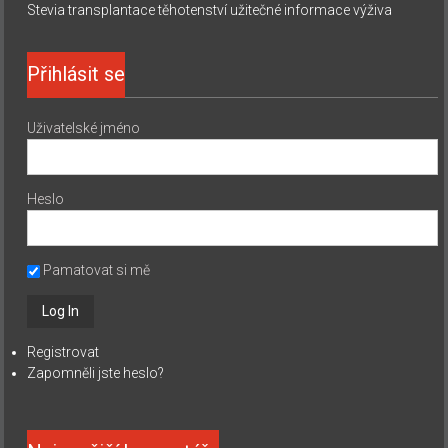
Stevia
transplantace
těhotenství
užitečné informace
výživa
Přihlásit se
Uživatelské jméno
Heslo
Pamatovat si mě
Registrovat
Zapomněli jste heslo?