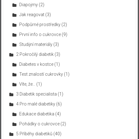
Diapojmy
(2)
Jak reagovat
(3)
Podpůrné prostředky
(2)
První info o cukrovce
(9)
Studijní materiály
(3)
2 Pokročilý diabetik
(3)
Diabetes v kostce
(1)
Test znalostí cukrovky
(1)
Víte, že…
(1)
3 Diabetik specialista
(1)
4 Pro malé diabetiky
(6)
Edukace diabetika
(4)
Pohádky o cukrovce
(2)
5 Příběhy diabetiků
(40)