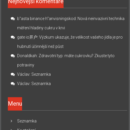
Nejnovější komentáře
b"asta binance h"anvisningskod
:
Nová neinvazivní technika
měření hladiny cukru v krvi
gate io开户
:
Výzkum ukazuje, že velikost vašeho jídla je pro
hubnutí účinnější než půst
Donaldkah
:
Zdravotní typ: máte cukrovku? Zkuste tyto
potraviny
Václav
:
Seznamka
Václav
:
Seznamka
Menu
Seznamka