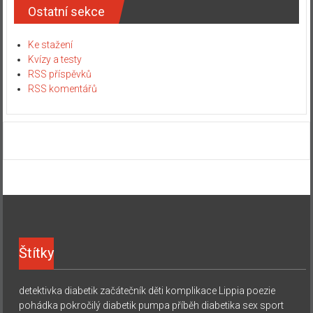
Ostatní sekce
Ke stažení
Kvízy a testy
RSS příspěvků
RSS komentářů
Štítky
detektivka
diabetik začátečník
děti
komplikace
Lippia
poezie
pohádka
pokročilý diabetik
pumpa
příběh diabetika
sex
sport