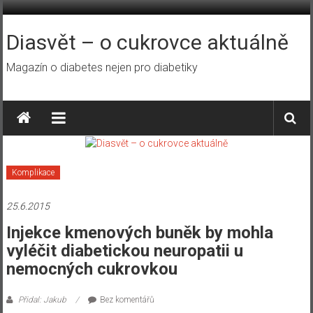
Přeskočit
na
obsah
Diasvět – o cukrovce aktuálně
Magazín o diabetes nejen pro diabetiky
Komplikace
25.6.2015
Injekce kmenových buněk by mohla
vyléčit diabetickou neuropatii u
nemocných cukrovkou
Přidal: Jakub
Bez komentářů