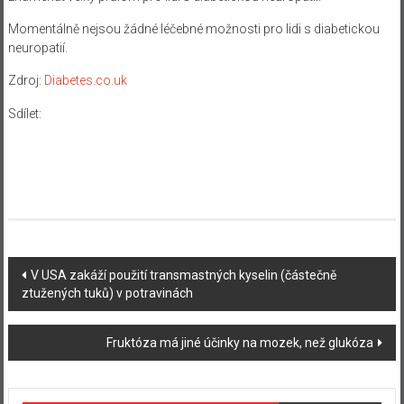
Momentálně nejsou žádné léčebné možnosti pro lidi s diabetickou
neuropatií.
Zdroj:
Diabetes.co.uk
Sdílet:
Navigace
V USA zakáží použití transmastných kyselin (částečně
ztužených tuků) v potravinách
příspěvku
Fruktóza má jiné účinky na mozek, než glukóza