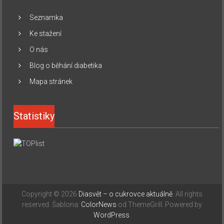
Seznamka
Ke stažení
O nás
Blog o běhání diabetika
Mapa stránek
Statistiky
Copyright © 2026
Diasvět – o cukrovce aktuálně
. All rights
reserved. Šablona:
ColorNews
od ThemeGrill. Powered by
WordPress
.