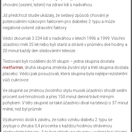
chování (sezení, ležení) na zdraví lidí s nadváhou.
Již předchozí studie ukázaly, že sedavý způsob chování je
potenciálním rizikovým faktorem pro diabetes 2. typu a může
negativně ovlivnit zdravotní faktory.
Vědci zkoumali 3 234 lidí s nadváhou v letech 1996 a 1999. Všichni
účastníci měli 25 let nebo byli starší a strávili v průměru dvě hodiny a
20 minut každý den sledováním televize.
Testovaní byli rozděleni do tří skupin – jedna skupina dostala
metformin
, druhá skupina změnila životní styl a třetí skupina dostala
placebo. Vědci pak posuzovali, která skupina byla nejlépe rezistentní
vůči cukrovce.
Ve skupině se změnou životního stylu museli účastníci shodit sedm
procent své hmotnosti a přes 150 minut denně trávit mírným
pohybem.
V této skupině se také účastníci díval na televizi o 37 minut
méně, než byl průměr.
Výzkumníci došli k závěru, že riziko vzniku diabetu 2. typu se
zvyšuje o zhruba 3,4 procenta s každou hodinou strávenou
sledováním televize. A to bez ohledu na skupinu, ve které byl účastní