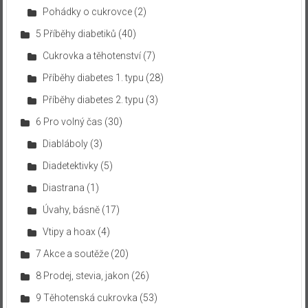
Pohádky o cukrovce
(2)
5 Příběhy diabetiků
(40)
Cukrovka a těhotenství
(7)
Příběhy diabetes 1. typu
(28)
Příběhy diabetes 2. typu
(3)
6 Pro volný čas
(30)
Diabláboly
(3)
Diadetektivky
(5)
Diastrana
(1)
Úvahy, básně
(17)
Vtipy a hoax
(4)
7 Akce a soutěže
(20)
8 Prodej, stevia, jakon
(26)
9 Těhotenská cukrovka
(53)