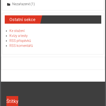
Nezařazené
(1)
Ostatní sekce
Ke stažení
Kvízy a testy
RSS příspěvků
RSS komentářů
Štítky