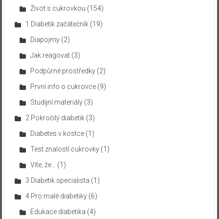
Život s cukrovkou
(154)
1 Diabetik začátečník
(19)
Diapojmy
(2)
Jak reagovat
(3)
Podpůrné prostředky
(2)
První info o cukrovce
(9)
Studijní materiály
(3)
2 Pokročilý diabetik
(3)
Diabetes v kostce
(1)
Test znalostí cukrovky
(1)
Víte, že…
(1)
3 Diabetik specialista
(1)
4 Pro malé diabetiky
(6)
Edukace diabetika
(4)