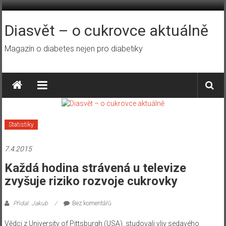
Přeskočit
na
obsah
Diasvět – o cukrovce aktuálně
Magazín o diabetes nejen pro diabetiky
Statistiky
7.4.2015
Každá hodina strávená u televize
zvyšuje riziko rozvoje cukrovky
Přidal: Jakub
Bez komentářů
Vědci z University of Pittsburgh (USA), studovali vliv sedavého