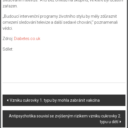
zařazen.
„Budoucí intervenční programy životního stylu by měly zdůraznit
omezení sledování televize a další sedavé chování,“ poznamenali
vědci.
Zdroj:
Diabetes.co.uk
Sdílet:
Navigace
Vzniku cukrovky 1. typu by mohla zabránit vakcína
příspěvku
Antipsychotika souvisí se zvýšeným rizikem vzniku cukrovky 2.
typu u dětí