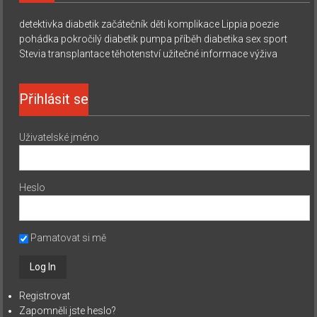
detektivka
diabetik začátečník
děti
komplikace
Lippia
poezie
pohádka
pokročilý diabetik
pumpa
příběh diabetika
sex
sport
Stevia
transplantace
těhotenství
užitečné informace
výživa
Přihlásit se
Uživatelské jméno
Heslo
Pamatovat si mě
Registrovat
Zapomněli jste heslo?