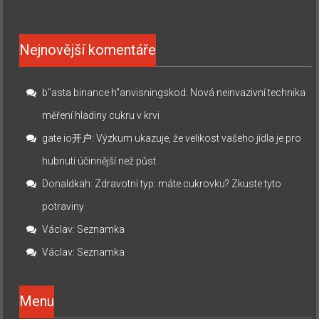
Nejnovější komentáře
b"asta binance h"anvisningskod
:
Nová neinvazivní technika
měření hladiny cukru v krvi
gate io开户
:
Výzkum ukazuje, že velikost vašeho jídla je pro
hubnutí účinnější než půst
Donaldkah
:
Zdravotní typ: máte cukrovku? Zkuste tyto
potraviny
Václav
:
Seznamka
Václav
:
Seznamka
Menu