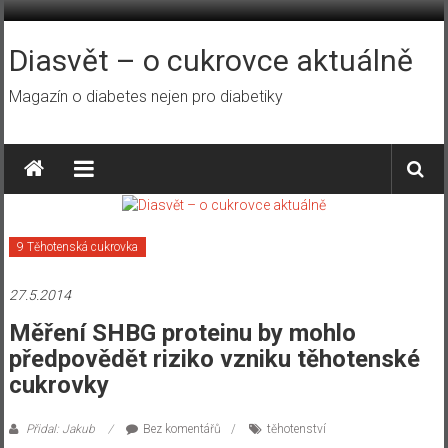
Přeskočit
na
obsah
Diasvět – o cukrovce aktuálně
Magazín o diabetes nejen pro diabetiky
9 Těhotenská cukrovka
27.5.2014
Měření SHBG proteinu by mohlo
předpovědět riziko vzniku těhotenské
cukrovky
Přidal: Jakub
Bez komentářů
těhotenství