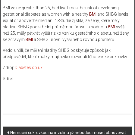
BMI
value greater than 25, had five times the risk of developing
gestational diabetes as women with a healthy
BMI
and SHBG levels
equal or above the median. ">Studie zjistila, že ženy, které měly
hladinu SHBG pod střední průměrnou úrovni a hodnotu
BMI
vyšší
než 25, měly pětkrát vyšší riziko vzniku gestačního diabetu, než ženy
se zdravým
BMI
a SHBG úrovni vyšší nebo rovnou průměru.
Vědci určili, že měření hladiny SHBG poskytuje způsob jak
předpovědět, které matky mají riziko rozvinutí těhotenské cukrovky.
Zdroj:
Diabetes.co.uk
Sdílet:
Navigace
Nemocní cukrovkou na inzulínu již nebudou muset obnovovat