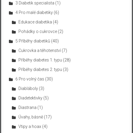
3 Diabetik specialista
(1)
4 Pro malé diabetiky
(6)
Edukace diabetika
(4)
Pohádky o cukrovce
(2)
5 Příběhy diabetiků
(40)
Cukrovka a těhotenství
(7)
Příběhy diabetes 1. typu
(28)
Příběhy diabetes 2. typu
(3)
6 Pro volný čas
(30)
Diabláboly
(3)
Diadetektivky
(5)
Diastrana
(1)
Úvahy, básně
(17)
Vtipy a hoax
(4)