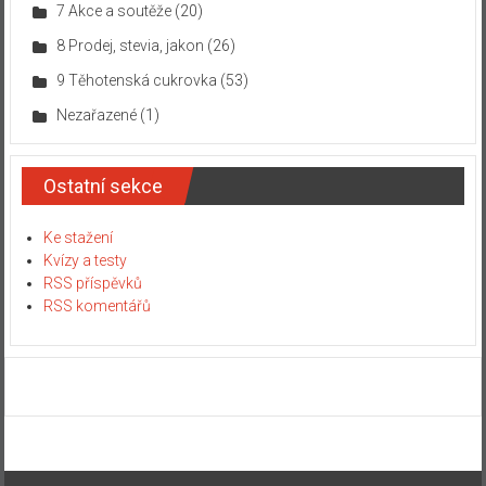
7 Akce a soutěže
(20)
8 Prodej, stevia, jakon
(26)
9 Těhotenská cukrovka
(53)
Nezařazené
(1)
Ostatní sekce
Ke stažení
Kvízy a testy
RSS příspěvků
RSS komentářů