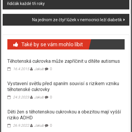
řidičák každé tři roky
příspěvku
Na jednom ze čtyř lůžek v nemocnici leží diabetik
Také by se vám mohlo líbit
Těhotenská cukrovka může zapříčinit u dítěte autismus
16.4.2015
Jakub
0
Vystavení světlu před spaním souvisí s rizikem vzniku
těhotenské cukrovky
24.3.2023
Jakub
0
Děti žen s těhotenskou cukrovkou a obezitou mají vyšší
riziko ADHD
26.9.2022
Jakub
0