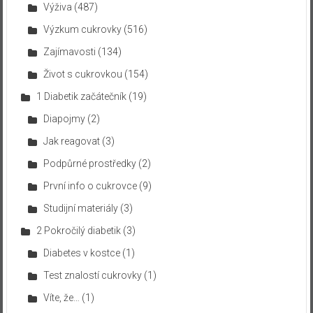
Výživa
(487)
Výzkum cukrovky
(516)
Zajímavosti
(134)
Život s cukrovkou
(154)
1 Diabetik začátečník
(19)
Diapojmy
(2)
Jak reagovat
(3)
Podpůrné prostředky
(2)
První info o cukrovce
(9)
Studijní materiály
(3)
2 Pokročilý diabetik
(3)
Diabetes v kostce
(1)
Test znalostí cukrovky
(1)
Víte, že…
(1)