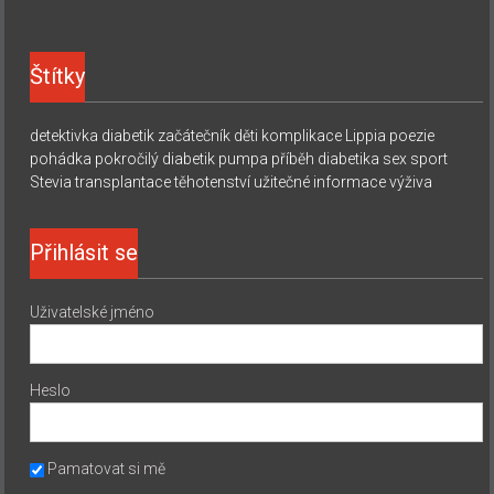
Štítky
detektivka
diabetik začátečník
děti
komplikace
Lippia
poezie
pohádka
pokročilý diabetik
pumpa
příběh diabetika
sex
sport
Stevia
transplantace
těhotenství
užitečné informace
výživa
Přihlásit se
Uživatelské jméno
Heslo
Pamatovat si mě