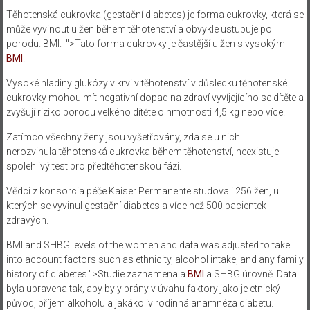
Těhotenská cukrovka (gestační diabetes) je forma cukrovky, která se
může vyvinout u žen během těhotenství a obvykle ustupuje po
porodu.
BMI
. ">Tato forma cukrovky je častější u žen s vysokým
BMI
.
Vysoké hladiny glukózy v krvi v těhotenství v důsledku těhotenské
cukrovky mohou mít negativní dopad na zdraví vyvíjejícího se dítěte a
zvyšují riziko porodu velkého dítěte o hmotnosti 4,5 kg nebo více.
Zatímco všechny ženy jsou vyšetřovány, zda se u nich
nerozvinula těhotenská cukrovka během těhotenství, neexistuje
spolehlivý test pro předtěhotenskou fázi.
Vědci z konsorcia péče Kaiser Permanente studovali 256 žen, u
kterých se vyvinul gestační diabetes a více než 500 pacientek
zdravých.
BMI
and SHBG levels of the women and data was adjusted to take
into account factors such as ethnicity, alcohol intake, and any family
history of diabetes.">Studie zaznamenala
BMI
a SHBG úrovně. Data
byla upravena tak, aby byly brány v úvahu faktory jako je etnický
původ, příjem alkoholu a jakákoliv rodinná anamnéza diabetu.