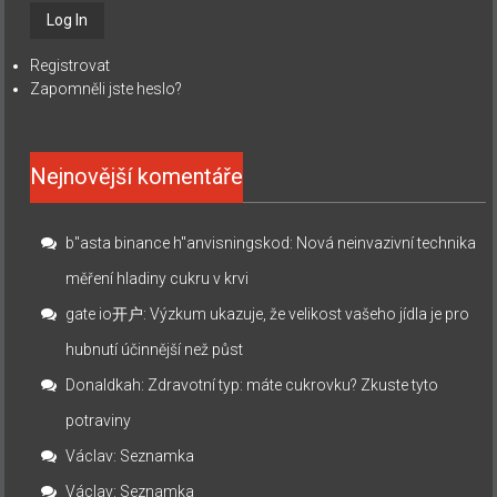
Registrovat
Zapomněli jste heslo?
Nejnovější komentáře
b"asta binance h"anvisningskod
:
Nová neinvazivní technika
měření hladiny cukru v krvi
gate io开户
:
Výzkum ukazuje, že velikost vašeho jídla je pro
hubnutí účinnější než půst
Donaldkah
:
Zdravotní typ: máte cukrovku? Zkuste tyto
potraviny
Václav
:
Seznamka
Václav
:
Seznamka