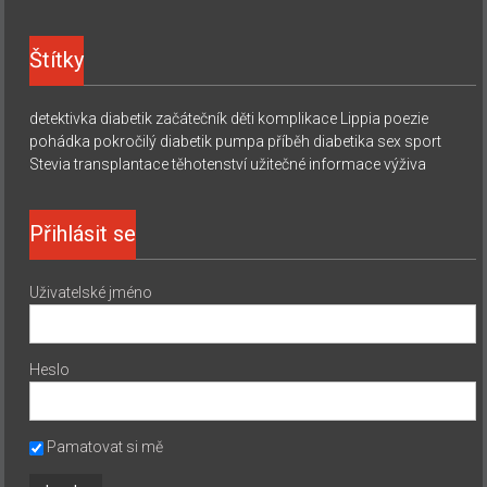
Štítky
detektivka
diabetik začátečník
děti
komplikace
Lippia
poezie
pohádka
pokročilý diabetik
pumpa
příběh diabetika
sex
sport
Stevia
transplantace
těhotenství
užitečné informace
výživa
Přihlásit se
Uživatelské jméno
Heslo
Pamatovat si mě