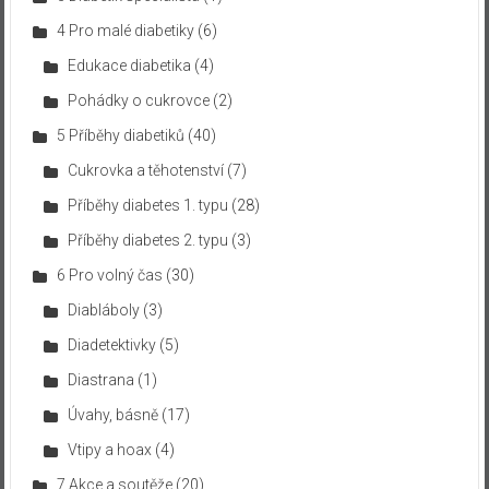
4 Pro malé diabetiky
(6)
Edukace diabetika
(4)
Pohádky o cukrovce
(2)
5 Příběhy diabetiků
(40)
Cukrovka a těhotenství
(7)
Příběhy diabetes 1. typu
(28)
Příběhy diabetes 2. typu
(3)
6 Pro volný čas
(30)
Diabláboly
(3)
Diadetektivky
(5)
Diastrana
(1)
Úvahy, básně
(17)
Vtipy a hoax
(4)
7 Akce a soutěže
(20)