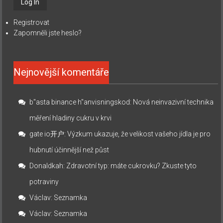
Registrovat
Zapomněli jste heslo?
Nejnovější komentáře
b"asta binance h"anvisningskod
:
Nová neinvazivní technika
měření hladiny cukru v krvi
gate io开户
:
Výzkum ukazuje, že velikost vašeho jídla je pro
hubnutí účinnější než půst
Donaldkah
:
Zdravotní typ: máte cukrovku? Zkuste tyto
potraviny
Václav
:
Seznamka
Václav
:
Seznamka