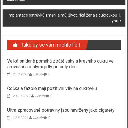
příspěvku
Implantace ostrůvků změnila můj život, říká žena s cukrovkou 1.
typu
Také by se vám mohlo líbit
Velká snídaně pomáhá ztrátě váhy a krevního cukru ve
srovnání s malými jídly po celý den
21.3.2018
Jakub
0
Čočka a fazole mají pozitivní vliv na cukrovku
23.10.2012
Jakub
0
Ultra zpracované potraviny jsou navrženy jako cigarety
12.3.2026
Jakub
0