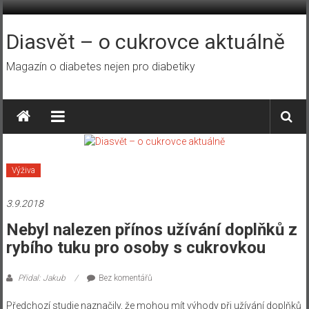
Přeskočit
na
obsah
Diasvět – o cukrovce aktuálně
Magazín o diabetes nejen pro diabetiky
Výživa
3.9.2018
Nebyl nalezen přínos užívání doplňků z
rybího tuku pro osoby s cukrovkou
Přidal: Jakub
Bez komentářů
Předchozí studie naznačily, že mohou mít výhody při užívání doplňků