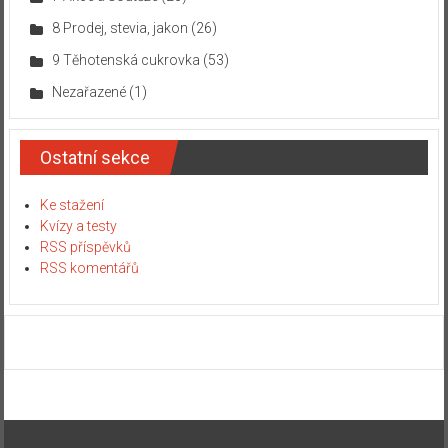
8 Prodej, stevia, jakon
(26)
9 Těhotenská cukrovka
(53)
Nezařazené
(1)
Ostatní sekce
Ke stažení
Kvízy a testy
RSS příspěvků
RSS komentářů