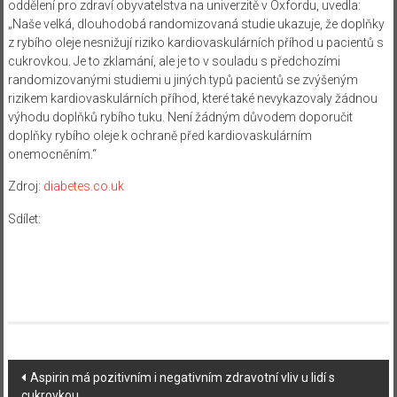
oddělení pro zdraví obyvatelstva na univerzitě v Oxfordu, uvedla:
„Naše velká, dlouhodobá randomizovaná studie ukazuje, že doplňky
z rybího oleje nesnižují riziko kardiovaskulárních příhod u pacientů s
cukrovkou. Je to zklamání, ale je to v souladu s předchozími
randomizovanými studiemi u jiných typů pacientů se zvýšeným
rizikem kardiovaskulárních příhod, které také nevykazovaly žádnou
výhodu doplňků rybího tuku. Není žádným důvodem doporučit
doplňky rybího oleje k ochraně před kardiovaskulárním
onemocněním.“
Zdroj:
diabetes.co.uk
Sdílet:
Navigace
Aspirin má pozitivním i negativním zdravotní vliv u lidí s
cukrovkou