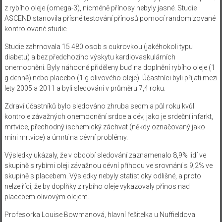
z rybího oleje (omega-3), nicméně přínosy nebyly jasné. Studie
ASCEND stanovila přísné testování přínosů pomocí randomizované
kontrolované studie.
Studie zahrnovala 15 480 osob s cukrovkou (jakéhokoli typu
diabetu) a bez předchozího výskytu kardiovaskulárních
onemocnění. Byly náhodně přiděleny buď na doplnění rybího oleje (1
g denně) nebo placebo (1 g olivového oleje). Účastníci byli přijati mezi
lety 2005 a 2011 a byli sledováni v průměru 7,4 roku.
Zdraví účastníků bylo sledováno zhruba sedm a půl roku kvůli
kontrole závažných onemocnění srdce a cév, jako je srdeční infarkt,
mrtvice, přechodný ischemický záchvat (někdy označovaný jako
mini mrtvice) a úmrtí na cévní problémy.
Výsledky ukázaly, že v období sledování zaznamenalo 8,9% lidí ve
skupině s rybími oleji závažnou cévní příhodu ve srovnání s 9,2% ve
skupině s placebem. Výsledky nebyly statisticky odlišné, a proto
nelze říci, že by doplňky z rybího oleje vykazovaly přínos nad
placebem olivovým olejem.
Profesorka Louise Bowmanová, hlavní řešitelka u Nuffieldova