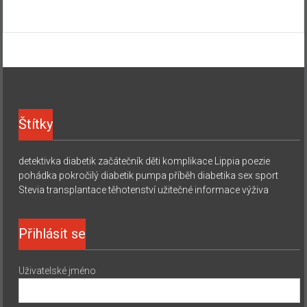
Štítky
detektivka
diabetik začátečník
děti
komplikace
Lippia
poezie
pohádka
pokročilý diabetik
pumpa
příběh diabetika
sex
sport
Stevia
transplantace
těhotenství
užitečné informace
výživa
Přihlásit se
Uživatelské jméno