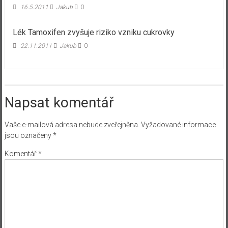
16.5.2011
Jakub
0
Lék Tamoxifen zvyšuje riziko vzniku cukrovky
22.11.2011
Jakub
0
Napsat komentář
Vaše e-mailová adresa nebude zveřejněna.
Vyžadované informace
jsou označeny
*
Komentář
*