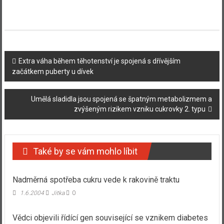
Navigace
Extra váha během těhotenství je spojená s dřívějším
začátkem puberty u dívek
příspěvku
Umělá sladidla jsou spojená se špatným metabolizmem a
zvýšeným rizikem vzniku cukrovky 2. typu
Také by se vám mohlo líbit
Nadměrná spotřeba cukru vede k rakovině traktu
1.6.2004
Jitka
0
Vědci objevili řídící gen související se vznikem diabetes