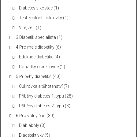
Diabetes v kostce
(1)
Test znalostí cukrovky
(1)
Víte, že…
(1)
3 Diabetik specialista
(1)
4 Pro malé diabetiky
(6)
Edukace diabetika
(4)
Pohádky o cukrovce
(2)
5 Příběhy diabetiků
(40)
Cukrovka a těhotenství
(7)
Příběhy diabetes 1. typu
(28)
Příběhy diabetes 2. typu
(3)
6 Pro volný čas
(30)
Diabláboly
(3)
Diadetektivky
(5)