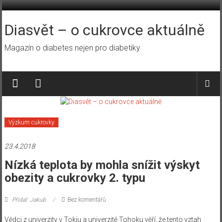
Přeskočit
na
obsah
Diasvět – o cukrovce aktuálně
Magazín o diabetes nejen pro diabetiky
Výzkum cukrovky
23.4.2018
Nízká teplota by mohla snížit výskyt
obezity a cukrovky 2. typu
Přidal: Jakub
Bez komentářů
Vědci z univerzity v Tokiu a univerzitě Tohoku věří, že tento vztah