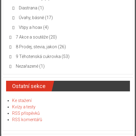
Diastrana
(1)
Úvahy, básně
(17)
Vtipy a hoax
(4)
7 Akce a soutěže
(20)
8 Prodej, stevia, jakon
(26)
9 Těhotenská cukrovka
(53)
Nezařazené
(1)
Ostatní sekce
Ke stažení
Kvízy a testy
RSS příspěvků
RSS komentářů