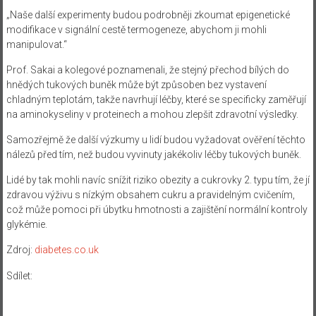
„Naše další experimenty budou podrobněji zkoumat epigenetické
modifikace v signální cestě termogeneze, abychom ji mohli
manipulovat.“
Prof. Sakai a kolegové poznamenali, že stejný přechod bílých do
hnědých tukových buněk může být způsoben bez vystavení
chladným teplotám, takže navrhují léčby, které se specificky zaměřují
na aminokyseliny v proteinech a mohou zlepšit zdravotní výsledky.
Samozřejmě že další výzkumy u lidí budou vyžadovat ověření těchto
nálezů před tím, než budou vyvinuty jakékoliv léčby tukových buněk.
Lidé by tak mohli navíc snížit riziko obezity a cukrovky 2. typu tím, že jí
zdravou výživu s nízkým obsahem cukru a pravidelným cvičením,
což může pomoci při úbytku hmotnosti a zajištění normální kontroly
glykémie.
Zdroj:
diabetes.co.uk
Sdílet: