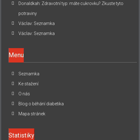
Donaldkah
:
Zdravotní typ: máte cukrovku? Zkuste tyto
potraviny
Václav
:
Seznamka
Václav
:
Seznamka
Menu
Seznamka
Ke stažení
O nás
Blog o běhání diabetika
Mapa stránek
Statistiky