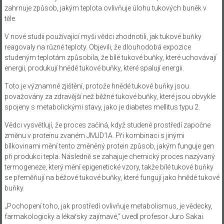
zahrnuje způsob, jakým teplota ovlivňuje úlohu tukových buněk v
těle.
V nové studii používající myši vědci zhodnotili, jak tukové buňky
reagovaly na různé teploty. Objevili, že dlouhodobá expozice
studeným teplotám způsobila, že bílé tukové buňky, které uchovávají
energii, produkují hnědé tukové buňky, které spalují energii.
Toto je významné zjištění, protože hnědé tukové buňky jsou
považovány za zdravější než běžné tukové buňky, které jsou obvykle
spojeny s metabolickými stavy, jako je diabetes mellitus typu 2.
Vědci vysvětlují, že proces začíná, když studené prostředí započne
změnu v proteinu zvaném JMJD1A. Při kombinaci s jinými
bílkovinami mění tento změněný protein způsob, jakým funguje gen
při produkci tepla. Následně se zahajuje chemický proces nazývaný
termogeneze, který mění epigenetické vzory, takže bílé tukové buňky
se přeměňují na béžové tukové buňky, které fungují jako hnědé tukové
buňky.
„Pochopení toho, jak prostředí ovlivňuje metabolismus, je vědecky,
farmakologicky a lékařsky zajímavé,“ uvedl profesor Juro Sakai.