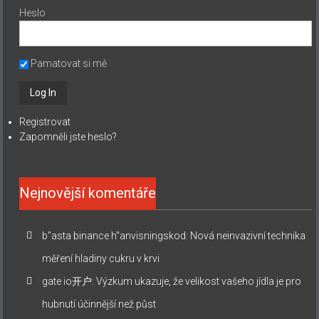
Heslo
Pamatovat si mě
Registrovat
Zapomněli jste heslo?
Nejnovější komentáře
b"asta binance h"anvisningskod
:
Nová neinvazivní technika
měření hladiny cukru v krvi
gate io开户
:
Výzkum ukazuje, že velikost vašeho jídla je pro
hubnutí účinnější než půst