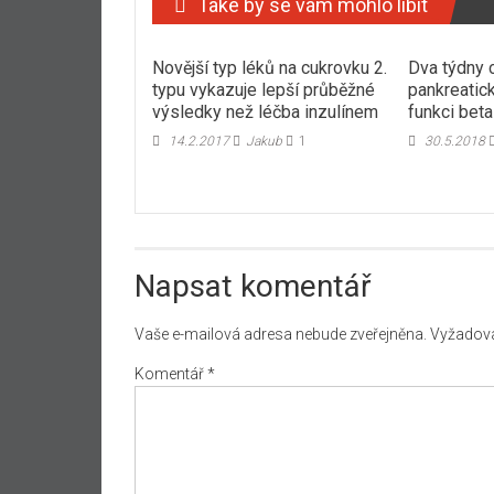
Také by se vám mohlo líbit
Novější typ léků na cukrovku 2.
Dva týdny c
typu vykazuje lepší průběžné
pankreatick
výsledky než léčba inzulínem
funkci bet
14.2.2017
Jakub
1
30.5.2018
Napsat komentář
Vaše e-mailová adresa nebude zveřejněna.
Vyžadova
Komentář
*