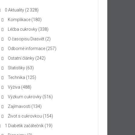
0 Aktuality
(2 328)
Komplikace
(180)
Léčba cukrovky
(338)
O časopisu Diasvět
(2)
Odborné informace
(257)
Ostatní články
(242)
Statistiky
(63)
Technika
(125)
Výživa
(488)
Výzkum cukrovky
(516)
Zajímavosti
(134)
Život s cukrovkou
(154)
1 Diabetik začátečník
(19)