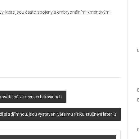
avy, které jsou často spojeny s embryonálními kmenovými
ikovatelné v krevních bílkovinách
di si zdřímnou, jsou vystaveni většímu riziku ztučnění jater