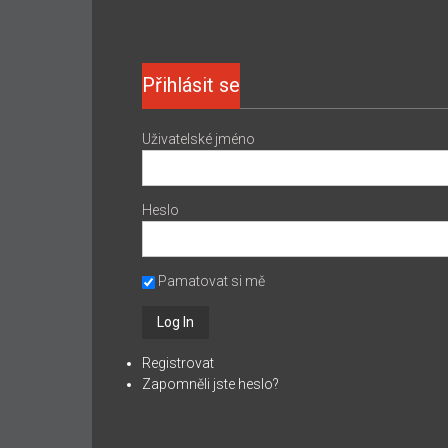
Přihlásit se
Uživatelské jméno
Heslo
Pamatovat si mě
Registrovat
Zapomněli jste heslo?