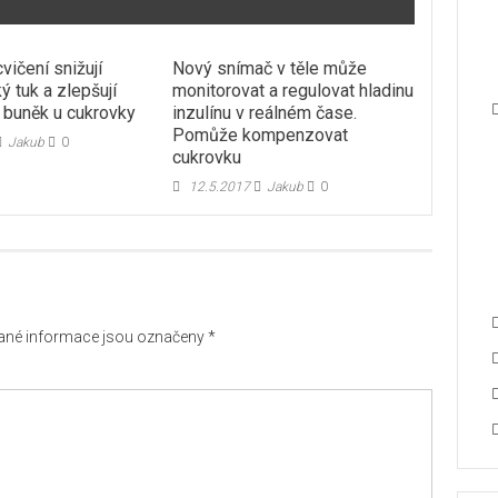
vičení snižují
Nový snímač v těle může
ý tuk a zlepšují
monitorovat a regulovat hladinu
a buněk u cukrovky
inzulínu v reálném čase.
Pomůže kompenzovat
Jakub
0
cukrovku
12.5.2017
Jakub
0
né informace jsou označeny
*