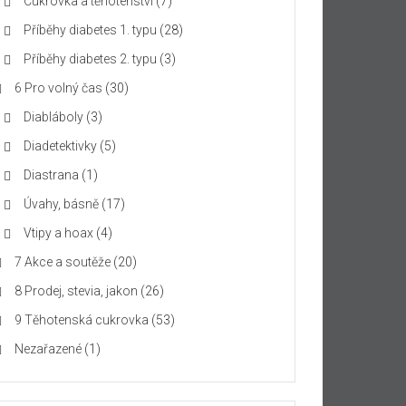
Cukrovka a těhotenství
(7)
Příběhy diabetes 1. typu
(28)
Příběhy diabetes 2. typu
(3)
6 Pro volný čas
(30)
Diabláboly
(3)
Diadetektivky
(5)
Diastrana
(1)
Úvahy, básně
(17)
Vtipy a hoax
(4)
7 Akce a soutěže
(20)
8 Prodej, stevia, jakon
(26)
9 Těhotenská cukrovka
(53)
Nezařazené
(1)