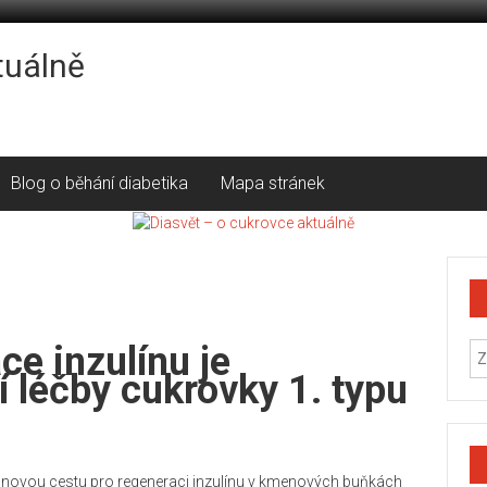
tuálně
Blog o běhání diabetika
Mapa stránek
ce inzulínu je
í léčby cukrovky 1. typu
i novou cestu pro regeneraci inzulínu v kmenových buňkách