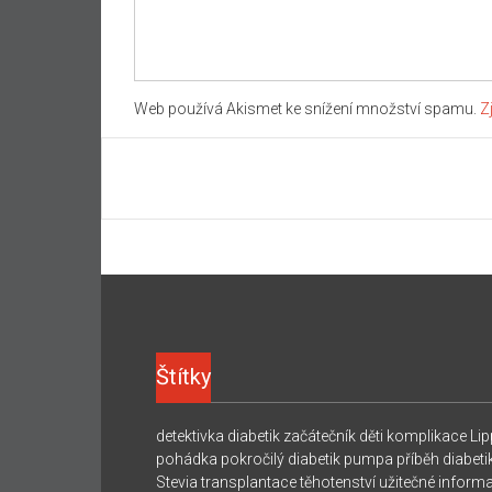
Web používá Akismet ke snížení množství spamu.
Z
Štítky
detektivka
diabetik začátečník
děti
komplikace
Lip
pohádka
pokročilý diabetik
pumpa
příběh diabeti
Stevia
transplantace
těhotenství
užitečné inform