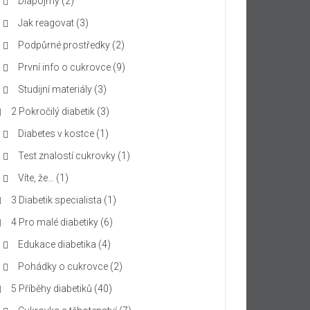
Diapojmy
(2)
Jak reagovat
(3)
Podpůrné prostředky
(2)
První info o cukrovce
(9)
Studijní materiály
(3)
2 Pokročilý diabetik
(3)
Diabetes v kostce
(1)
Test znalostí cukrovky
(1)
Víte, že…
(1)
3 Diabetik specialista
(1)
4 Pro malé diabetiky
(6)
Edukace diabetika
(4)
Pohádky o cukrovce
(2)
5 Příběhy diabetiků
(40)