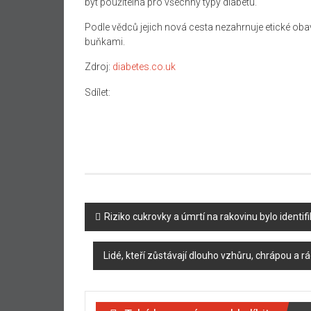
být použitelná pro všechny typy diabetu.“
Podle vědců jejich nová cesta nezahrnuje etické ob
buňkami.
Zdroj:
diabetes.co.uk
Sdílet:
Navigace
Riziko cukrovky a úmrtí na rakovinu bylo identif
příspěvku
Lidé, kteří zůstávají dlouho vzhůru, chrápou a rá