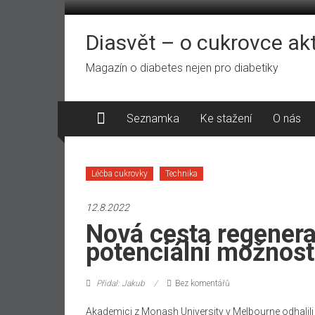
Přeskočit
na
obsah
Diasvět – o cukrovce ak
Magazín o diabetes nejen pro diabetiky
Seznamka
Ke stažení
O nás
Léčba cukrovky
Technika
12.8.2022
Nová cesta regenera
potenciální možnost
Přidal: Jakub
Bez komentářů
Akademici z Monash University v Melbourne odhalil