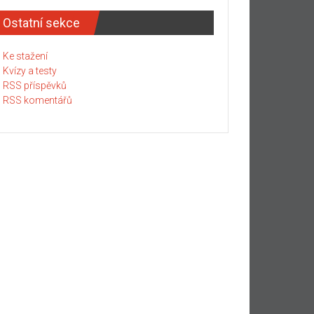
Ostatní sekce
Ke stažení
Kvízy a testy
RSS příspěvků
RSS komentářů