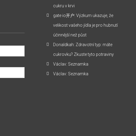
cukru v krvi
gate io开户
:
Výzkum ukazuje, že
velikost vašeho jídla je pro hubnutí
účinnější než půst
Donaldkah
:
Zdravotní typ: máte
cukrovku? Zkuste tyto potraviny
Václav
:
Seznamka
Václav
:
Seznamka