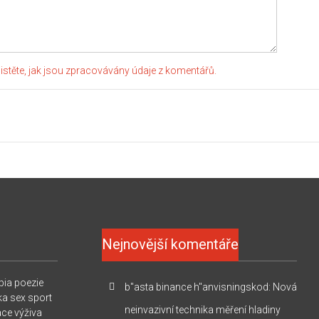
jistěte, jak jsou zpracovávány údaje z komentářů.
Nejnovější komentáře
pia
poezie
b"asta binance h"anvisningskod
:
Nová
ka
sex
sport
neinvazivní technika měření hladiny
ace
výživa