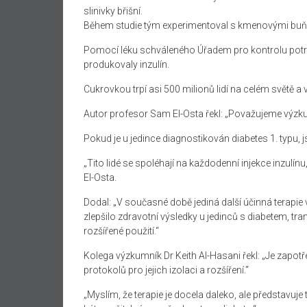
slinivky břišní.
Během studie tým experimentoval s kmenovými buňkam
Pomocí léku schváleného Úřadem pro kontrolu potrav
produkovaly inzulín.
Cukrovkou trpí asi 500 milionů lidí na celém světě a
Autor profesor Sam El-Osta řekl: „Považujeme výzkum
Pokud je u jedince diagnostikován diabetes 1. typu,
„Tito lidé se spoléhají na každodenní injekce inzulínu
El-Osta.
Dodal: „V současné době jediná další účinná terapie
zlepšilo zdravotní výsledky u jedinců s diabetem, t
rozšířené použití.“
Kolega výzkumník Dr Keith Al-Hasani řekl: „Je zapotře
protokolů pro jejich izolaci a rozšíření.“
„Myslím, že terapie je docela daleko, ale představuje 