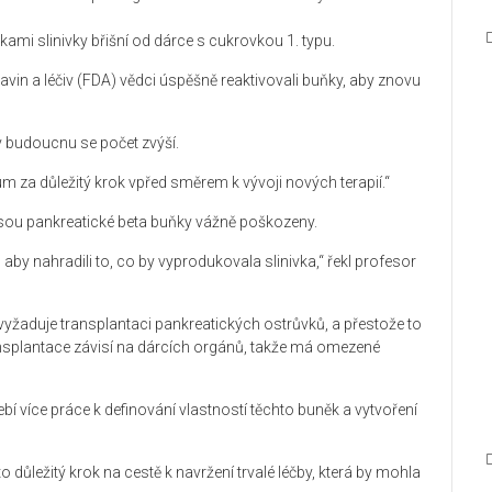
i slinivky břišní od dárce s cukrovkou 1. typu.
in a léčiv (FDA) vědci úspěšně reaktivovali buňky, aby znovu
 v budoucnu se počet zvýší.
 za důležitý krok vpřed směrem k vývoji nových terapií.“
 jsou pankreatické beta buňky vážně poškozeny.
, aby nahradili to, co by vyprodukovala slinivka,“ řekl profesor
 vyžaduje transplantaci pankreatických ostrůvků, a přestože to
ransplantace závisí na dárcích orgánů, takže má omezené
bí více práce k definování vlastností těchto buněk a vytvoření
to důležitý krok na cestě k navržení trvalé léčby, která by mohla