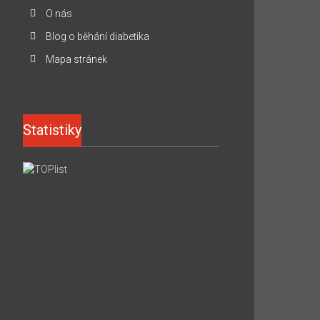
O nás
Blog o běhání diabetika
Mapa stránek
Statistiky