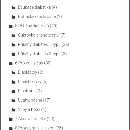
Edukace diabetika
(4)
Pohádky o cukrovce
(2)
5 Příběhy diabetiků
(40)
Cukrovka a těhotenství
(7)
Příběhy diabetes 1. typu
(28)
Příběhy diabetes 2. typu
(3)
6 Pro volný čas
(30)
Diabláboly
(3)
Diadetektivky
(5)
Diastrana
(1)
Úvahy, básně
(17)
Vtipy a hoax
(4)
7 Akce a soutěže
(20)
8 Prodej, stevia, jakon
(26)