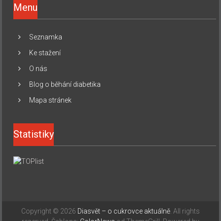
Menu
Seznamka
Ke stažení
O nás
Blog o běhání diabetika
Mapa stránek
Statistiky
Copyright © 2026
Diasvět – o cukrovce aktuálně
. All rights