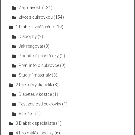
Zajímavosti
(134)
Život s cukrovkou
(154)
1 Diabetik začátečník
(19)
Diapojmy
(2)
Jak reagovat
(3)
Podpůrné prostředky
(2)
První info o cukrovce
(9)
Studijní materiály
(3)
2 Pokročilý diabetik
(3)
Diabetes v kostce
(1)
Test znalostí cukrovky
(1)
Víte, že…
(1)
3 Diabetik specialista
(1)
4 Pro malé diabetiky
(6)