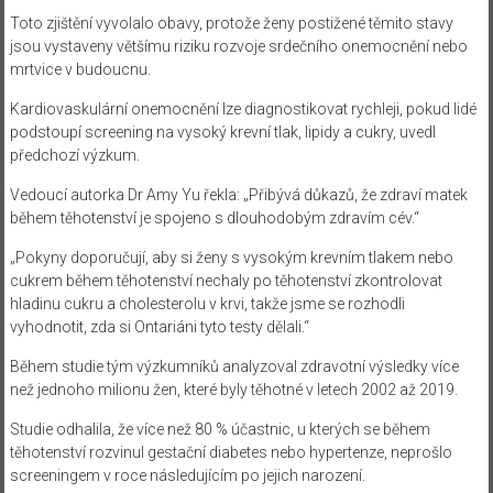
Toto zjištění vyvolalo obavy, protože ženy postižené těmito stavy
jsou vystaveny většímu riziku rozvoje srdečního onemocnění nebo
mrtvice v budoucnu.
Kardiovaskulární onemocnění lze diagnostikovat rychleji, pokud lidé
podstoupí screening na vysoký krevní tlak, lipidy a cukry, uvedl
předchozí výzkum.
Vedoucí autorka Dr Amy Yu řekla: „Přibývá důkazů, že zdraví matek
během těhotenství je spojeno s dlouhodobým zdravím cév.“
„Pokyny doporučují, aby si ženy s vysokým krevním tlakem nebo
cukrem během těhotenství nechaly po těhotenství zkontrolovat
hladinu cukru a cholesterolu v krvi, takže jsme se rozhodli
vyhodnotit, zda si Ontariáni tyto testy dělali.“
Během studie tým výzkumníků analyzoval zdravotní výsledky více
než jednoho milionu žen, které byly těhotné v letech 2002 až 2019.
Studie odhalila, že více než 80 % účastnic, u kterých se během
těhotenství rozvinul gestační diabetes nebo hypertenze, neprošlo
screeningem v roce následujícím po jejich narození.