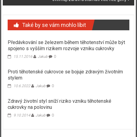
Také by se vám mohlo líbit
Předávkování se železem během těhotenství může být
spojeno s vyšším rizikem rozvoje vzniku cukrovky
15.11.2016
Jakub
0
Proti těhotenské cukrovce se bojuje zdravým životním
stylem
10.6.2022
Jakub
0
Zdravý životní styl sníží riziko vzniku těhotenské
cukrovky na polovinu
9.10.2014
Jakub
0