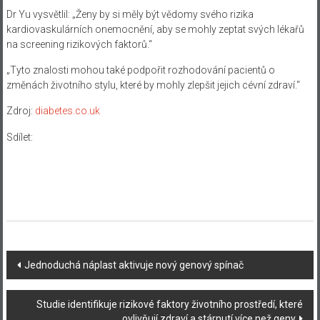
Dr Yu vysvětlil: „Ženy by si měly být vědomy svého rizika
kardiovaskulárních onemocnění, aby se mohly zeptat svých lékařů
na screening rizikových faktorů.“
„Tyto znalosti mohou také podpořit rozhodování pacientů o
změnách životního stylu, které by mohly zlepšit jejich cévní zdraví.“
Zdroj:
diabetes.co.uk
Sdílet:
Navigace
Jednoduchá náplast aktivuje nový genový spínač
příspěvku
Studie identifikuje rizikové faktory životního prostředí, které
ovlivňují zdraví a stárnutí více než geny