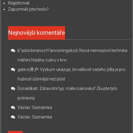
Registrovat
Zapomněli jste heslo?
Nejnovější komentáře
b"asta binance h"anvisningskod
:
Nová neinvazivní technika
měření hladiny cukru v krvi
gate io开户
:
Výzkum ukazuje, že velikost vašeho jídla je pro
hubnutí účinnější než půst
Donaldkah
:
Zdravotní typ: máte cukrovku? Zkuste tyto
potraviny
Václav
:
Seznamka
Václav
:
Seznamka