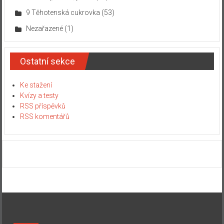
9 Těhotenská cukrovka
(53)
Nezařazené
(1)
Ostatní sekce
Ke stažení
Kvízy a testy
RSS příspěvků
RSS komentářů