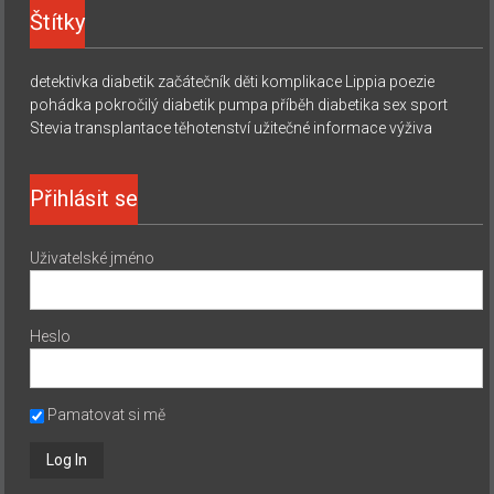
Štítky
detektivka
diabetik začátečník
děti
komplikace
Lippia
poezie
pohádka
pokročilý diabetik
pumpa
příběh diabetika
sex
sport
Stevia
transplantace
těhotenství
užitečné informace
výživa
Přihlásit se
Uživatelské jméno
Heslo
Pamatovat si mě