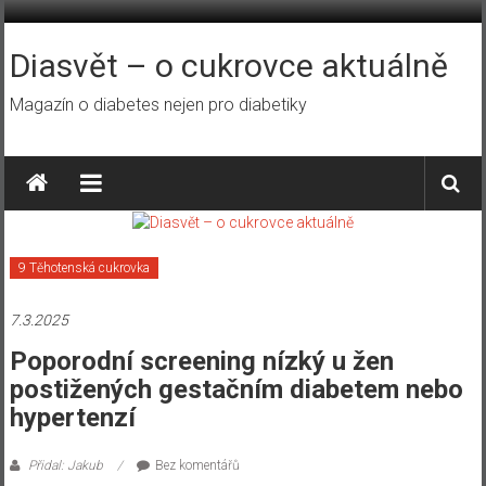
Přeskočit
na
obsah
Diasvět – o cukrovce aktuálně
Magazín o diabetes nejen pro diabetiky
9 Těhotenská cukrovka
7.3.2025
Poporodní screening nízký u žen
postižených gestačním diabetem nebo
hypertenzí
Přidal: Jakub
Bez komentářů