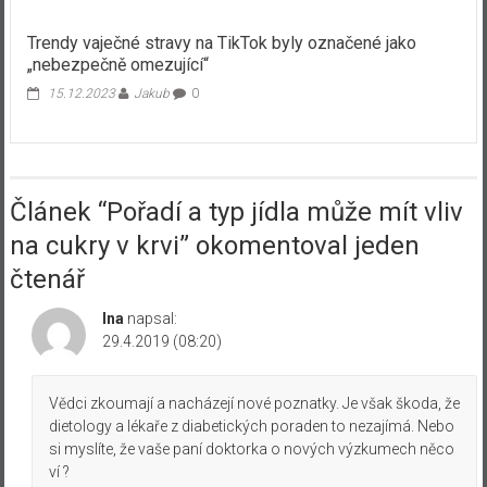
Trendy vaječné stravy na TikTok byly označené jako
„nebezpečně omezující“
15.12.2023
Jakub
0
Článek “
Pořadí a typ jídla může mít vliv
na cukry v krvi
” okomentoval jeden
čtenář
Ina
napsal:
29.4.2019 (08:20)
Vědci zkoumají a nacházejí nové poznatky. Je však škoda, že
dietology a lékaře z diabetických poraden to nezajímá. Nebo
si myslíte, že vaše paní doktorka o nových výzkumech něco
ví ?