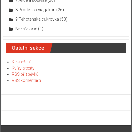
7 Akce a soutěže
(20)
8 Prodej, stevia, jakon
(26)
9 Těhotenská cukrovka
(53)
Nezařazené
(1)
Ostatní sekce
Ke stažení
Kvízy a testy
RSS příspěvků
RSS komentářů