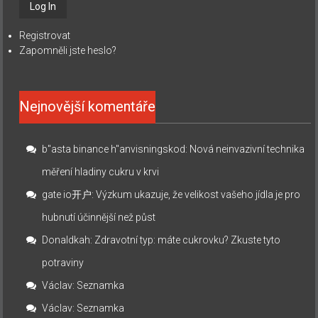
Registrovat
Zapomněli jste heslo?
Nejnovější komentáře
b"asta binance h"anvisningskod
:
Nová neinvazivní technika
měření hladiny cukru v krvi
gate io开户
:
Výzkum ukazuje, že velikost vašeho jídla je pro
hubnutí účinnější než půst
Donaldkah
:
Zdravotní typ: máte cukrovku? Zkuste tyto
potraviny
Václav
:
Seznamka
Václav
:
Seznamka