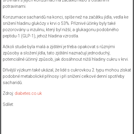
potravinami.
Konzumace sacharidů na konci, spíše než na začátku jídla, vedla ke
snížení hladinu glukózy v krvi o 53%. Příznivé účinky byly také
pozorovány u inzulinu, který byl nižší, a glukagonu podobného
peptidu-1 (GLP-1), jehož hladina vzrostla.
Ačkoli studie byla malá a zjištění je třeba opakovat s různými
způsoby a složení jídla, tato zjištění naznačují jednoduchý,
potenciálně účinný způsob, jak dosáhnout nižší hladiny cukru v krvi.
Dřívější výzkum také ukázal, že lidé s cukrovkou 2. typu mohou získat
podobné metabolické přínosy i při snížení celkové denní spotřeby
sacharidů.
Zdroj:
diabetes.co.uk
Sdílet: