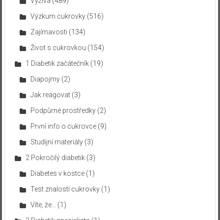
Výživa
(489)
Výzkum cukrovky
(516)
Zajímavosti
(134)
Život s cukrovkou
(154)
1 Diabetik začátečník
(19)
Diapojmy
(2)
Jak reagovat
(3)
Podpůrné prostředky
(2)
První info o cukrovce
(9)
Studijní materiály
(3)
2 Pokročilý diabetik
(3)
Diabetes v kostce
(1)
Test znalostí cukrovky
(1)
Víte, že…
(1)