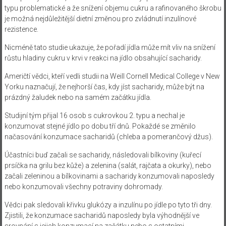
typu problematické a že snížení objemu cukru a rafinovaného škrobu
je možná nejdůležitější dietní změnou pro zvládnutí inzulínové
rezistence.
Nicméně tato studie ukazuje, že pořadí jídla může mít vliv na snížení
růstu hladiny cukru v krvi v reakci na jídlo obsahující sacharidy.
Američtí vědci, kteří vedli studii na Weill Cornell Medical College v New
Yorku naznačují, že nejhorší čas, kdy jíst sacharidy, může být na
prázdný žaludek nebo na samém začátku jídla.
Studijní tým přijal 16 osob s cukrovkou 2. typu a nechal je
konzumovat stejné jídlo po dobu tří dnů. Pokaždé se změnilo
načasování konzumace sacharidů (chleba a pomerančový džus).
Účastníci buď začali se sacharidy, následovali bílkoviny (kuřecí
prsíčka na grilu bez kůže) a zelenina (salát, rajčata a okurky), nebo
začali zeleninou a bílkovinami a sacharidy konzumovali naposledy
nebo konzumovali všechny potraviny dohromady.
Vědci pak sledovali křivku glukózy a inzulínu po jídle po tyto tři dny.
Zjistili, že konzumace sacharidů naposledy byla výhodnější ve
srovnání s jejich konzumací na začátku nebo s ostatními