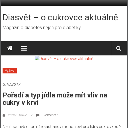
Přeskočit
na
obsah
Diasvět – o cukrovce aktuálně
Magazín o diabetes nejen pro diabetiky
Výživa
3.10.2017
Pořadí a typ jídla může mít vliv na
cukry v krvi
Přidal: Jakub
1 komentář
Není pochyb o tom, že sacharidy mohou být pro lidi s cukrovkou 2.