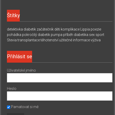
Štítky
detektivka
diabetik začátečník
děti
komplikace
Lippia
poezie
pohádka
pokročilý diabetik
pumpa
příběh diabetika
sex
sport
Stevia
transplantace
těhotenství
užitečné informace
výživa
Přihlásit se
Uživatelské jméno
Heslo
Pamatovat si mě