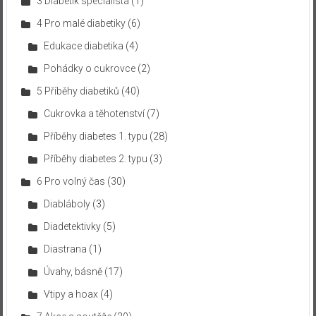
3 Diabetik specialista
(1)
4 Pro malé diabetiky
(6)
Edukace diabetika
(4)
Pohádky o cukrovce
(2)
5 Příběhy diabetiků
(40)
Cukrovka a těhotenství
(7)
Příběhy diabetes 1. typu
(28)
Příběhy diabetes 2. typu
(3)
6 Pro volný čas
(30)
Diabláboly
(3)
Diadetektivky
(5)
Diastrana
(1)
Úvahy, básně
(17)
Vtipy a hoax
(4)