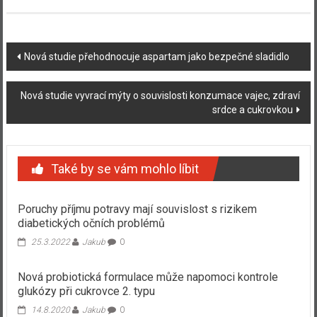
Navigace
Nová studie přehodnocuje aspartam jako bezpečné sladidlo
příspěvku
Nová studie vyvrací mýty o souvislosti konzumace vajec, zdraví
srdce a cukrovkou
Také by se vám mohlo líbit
Poruchy příjmu potravy mají souvislost s rizikem
diabetických očních problémů
25.3.2022
Jakub
0
Nová probiotická formulace může napomoci kontrole
glukózy při cukrovce 2. typu
14.8.2020
Jakub
0