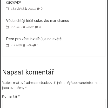
cukrovky
13.6.2018
Jakub
0
Vědci chtějí léčit cukrovku mariuhanou
9.7.2012
Jakub
3
Pero pro více inzulínů je na světě
4.5.2009
Jitka
1
Napsat komentář
Vaše e-mailová adresa nebude zveřejněna.
Vyžadované informace
jsou označeny
*
Komentář
*