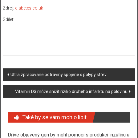
Zdroj:
diabetes.co.uk
Sdílet:
Navigace
Ultra zpracované potraviny spojené s polypy střev
příspěvku
Vitamin D3 může snížit riziko druhého infarktu na polovinu
Také by se vám mohlo líbit
Dříve objevený gen by mohl pomoci s produkcí inzulínu u