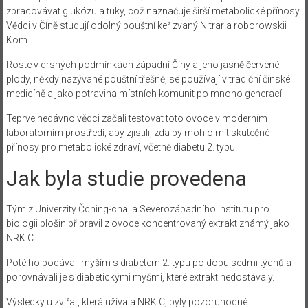
zpracovávat glukózu a tuky, což naznačuje širší metabolické přínosy.
Vědci v Číně studují odolný pouštní keř zvaný Nitraria roborowskii
Kom.
Roste v drsných podmínkách západní Číny a jeho jasně červené
plody, někdy nazývané pouštní třešně, se používají v tradiční čínské
medicíně a jako potravina místních komunit po mnoho generací.
Teprve nedávno vědci začali testovat toto ovoce v moderním
laboratorním prostředí, aby zjistili, zda by mohlo mít skutečné
přínosy pro metabolické zdraví, včetně diabetu 2. typu.
Jak byla studie provedena
Tým z Univerzity Čching-chaj a Severozápadního institutu pro
biologii plošin připravil z ovoce koncentrovaný extrakt známý jako
NRK C.
Poté ho podávali myším s diabetem 2. typu po dobu sedmi týdnů a
porovnávali je s diabetickými myšmi, které extrakt nedostávaly.
Výsledky u zvířat, která užívala NRK C, byly pozoruhodné: