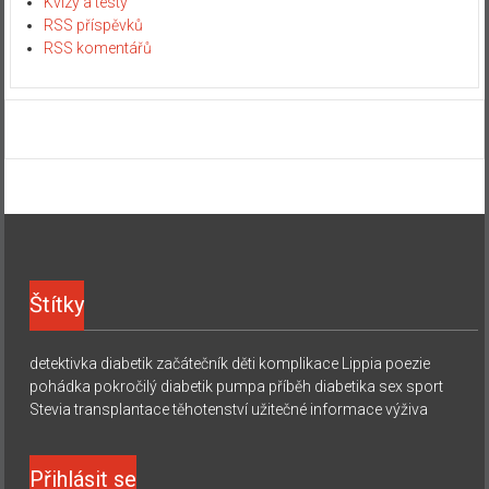
Kvízy a testy
RSS příspěvků
RSS komentářů
Štítky
detektivka
diabetik začátečník
děti
komplikace
Lippia
poezie
pohádka
pokročilý diabetik
pumpa
příběh diabetika
sex
sport
Stevia
transplantace
těhotenství
užitečné informace
výživa
Přihlásit se