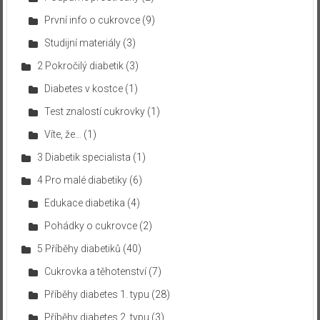
První info o cukrovce
(9)
Studijní materiály
(3)
2 Pokročilý diabetik
(3)
Diabetes v kostce
(1)
Test znalostí cukrovky
(1)
Víte, že…
(1)
3 Diabetik specialista
(1)
4 Pro malé diabetiky
(6)
Edukace diabetika
(4)
Pohádky o cukrovce
(2)
5 Příběhy diabetiků
(40)
Cukrovka a těhotenství
(7)
Příběhy diabetes 1. typu
(28)
Příběhy diabetes 2. typu
(3)