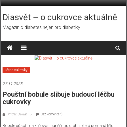
Přeskočit
na
obsah
Diasvět – o cukrovce aktuálně
Magazín o diabetes nejen pro diabetiky
Léčba cukrovky
27.11.2025
Pouštní bobule slibuje budoucí léčbu
cukrovky
Přidal: Jakub
Bez komentářů
Bobule působí na klíčovou buněčnou dráhu, která pomáhá tělu