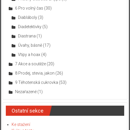
6 Pro volný čas
(30)
Diabláboly
(3)
Diadetektivky
(5)
Diastrana
(1)
Úvahy, básně
(17)
Vtipy a hoax
(4)
7 Akce a soutěže
(20)
8 Prodej, stevia, jakon
(26)
9 Těhotenská cukrovka
(53)
Nezařazené
(1)
Ostatní sekce
Ke stažení