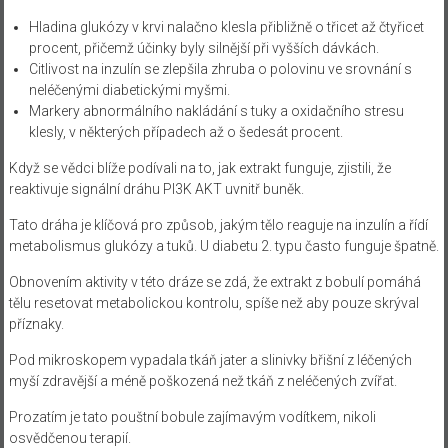
Hladina glukózy v krvi nalačno klesla přibližně o třicet až čtyřicet
procent, přičemž účinky byly silnější při vyšších dávkách.
Citlivost na inzulín se zlepšila zhruba o polovinu ve srovnání s
neléčenými diabetickými myšmi.
Markery abnormálního nakládání s tuky a oxidačního stresu
klesly, v některých případech až o šedesát procent.
Když se vědci blíže podívali na to, jak extrakt funguje, zjistili, že
reaktivuje signální dráhu PI3K AKT uvnitř buněk.
Tato dráha je klíčová pro způsob, jakým tělo reaguje na inzulín a řídí
metabolismus glukózy a tuků. U diabetu 2. typu často funguje špatně.
Obnovením aktivity v této dráze se zdá, že extrakt z bobulí pomáhá
tělu resetovat metabolickou kontrolu, spíše než aby pouze skrýval
příznaky.
Pod mikroskopem vypadala tkáň jater a slinivky břišní z léčených
myší zdravější a méně poškozená než tkáň z neléčených zvířat.
Prozatím je tato pouštní bobule zajímavým vodítkem, nikoli
osvědčenou terapií.