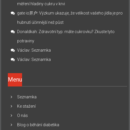
měření hladiny cukru v krvi
gate io开户
:
Výzkum ukazuje, že velikost vašeho jídla je pro
hubnutí účinnější než půst
Donaldkah
:
Zdravotní typ: máte cukrovku? Zkuste tyto
potraviny
Václav
:
Seznamka
Václav
:
Seznamka
Menu
Seznamka
Ke stažení
O nás
Blog o běhání diabetika