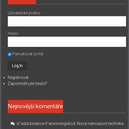
Uživatelské jméno
Heslo
Pamatovat si mě
Registrovat
Zapomněli jste heslo?
Nejnovější komentáře
b"asta binance h"anvisningskod
:
Nová neinvazivní technika