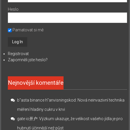
Heslo
Pamatovat si mě
Registrovat
Zapomněli jste heslo?
Nejnovější komentáře
b"asta binance h"anvisningskod
:
Nová neinvazivní technika
měření hladiny cukru v krvi
gate io开户
:
Výzkum ukazuje, že velikost vašeho jídla je pro
hubnutí účinnější než půst