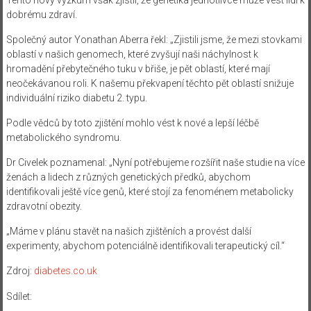
dobrému zdraví.
Společný autor Yonathan Aberra řekl: „Zjistili jsme, že mezi stovkami
oblastí v našich genomech, které zvyšují naši náchylnost k
hromadění přebytečného tuku v břiše, je pět oblastí, které mají
neočekávanou roli. K našemu překvapení těchto pět oblastí snižuje
individuální riziko diabetu 2. typu.
Podle vědců by toto zjištění mohlo vést k nové a lepší léčbě
metabolického syndromu.
Dr Civelek poznamenal: „Nyní potřebujeme rozšířit naše studie na více
ženách a lidech z různých genetických předků, abychom
identifikovali ještě více genů, které stojí za fenoménem metabolicky
zdravotní obezity.
„Máme v plánu stavět na našich zjištěních a provést další
experimenty, abychom potenciálně identifikovali terapeutický cíl.“
Zdroj:
diabetes.co.uk
Sdílet: