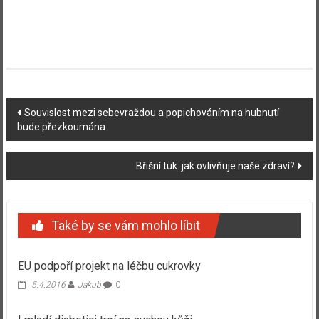
Navigace
Souvislost mezi sebevraždou a popichováním na hubnutí
bude přezkoumána
příspěvku
Břišní tuk: jak ovlivňuje naše zdraví?
Také by se vám mohlo líbit
EU podpoří projekt na léčbu cukrovky
5.4.2016
Jakub
0