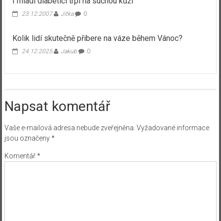
I mladí diabetici trpí na suchou kůži
23.12.2007
Jitka
0
Kolik lidí skutečně přibere na váze během Vánoc?
24.12.2025
Jakub
0
Napsat komentář
Vaše e-mailová adresa nebude zveřejněna.
Vyžadované informace
jsou označeny
*
Komentář
*