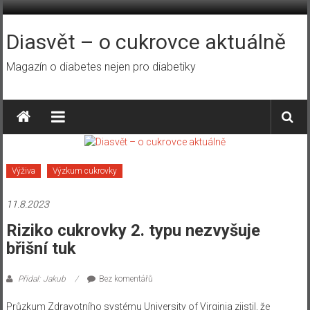
Přeskočit
na
obsah
Diasvět – o cukrovce aktuálně
Magazín o diabetes nejen pro diabetiky
Výživa
Výzkum cukrovky
11.8.2023
Riziko cukrovky 2. typu nezvyšuje
břišní tuk
Přidal: Jakub
Bez komentářů
Průzkum Zdravotního systému University of Virginia zjistil, že