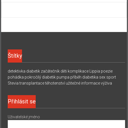
Štítky
detektivka
diabetik začátečník
děti
komplikace
Lippia
poezie
pohádka
pokročilý diabetik
pumpa
příběh diabetika
sex
sport
Stevia
transplantace
těhotenství
užitečné informace
výživa
Přihlásit se
Uživatelské jméno