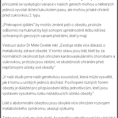
přirozeně se vyskytující variace v našich genech mohou u některých
jedinců vyvolat držení tuku kolem pasu, ale mohou je také chránit
před cukrovkou 2. typu.
„Překvapivé zjištění“ by mohlo změnit péči o obezitu, protože
odborníci na hubnutí by byli schopni upřednostnit léčbu lidí bez
ochranných genových variant před těmi, kteří ji mají.
Vedoucí autor Dr Mete Civelek řekl: „Existuje stále více důkazů o
metabolicky zdravé obezitě. V tomto stavu jsou lidé, kteří by za
normálních okolností byli ohroženi kardiovaskulárními chorobami a
cukrovkou, protože jsou obézní, ve skutečnosti chráněni před
nepříznivými účinky své obezity.“
„V naší studii jsme našli genetickou souvislost, která může vysvětlit,
jak k tomu u určitých jedinců dochází. Pochopení různých forem
obezity je důležité pro přizpůsobení léčby jednotlivcům, kteří jsou
vystaveni vysokému riziku nežádoucích účinků obezity.“
Lidé s abdominální obezitou jsou obvykle více ohroženi rozvojem
metabolického syndromu, ukazují výzkumy.
Tento nový výzkum však zjistil, že genetika jednotlivce může vést lidi k