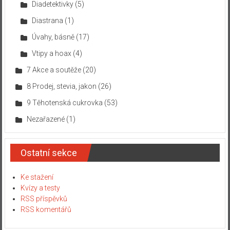
Diadetektivky
(5)
Diastrana
(1)
Úvahy, básně
(17)
Vtipy a hoax
(4)
7 Akce a soutěže
(20)
8 Prodej, stevia, jakon
(26)
9 Těhotenská cukrovka
(53)
Nezařazené
(1)
Ostatní sekce
Ke stažení
Kvízy a testy
RSS příspěvků
RSS komentářů