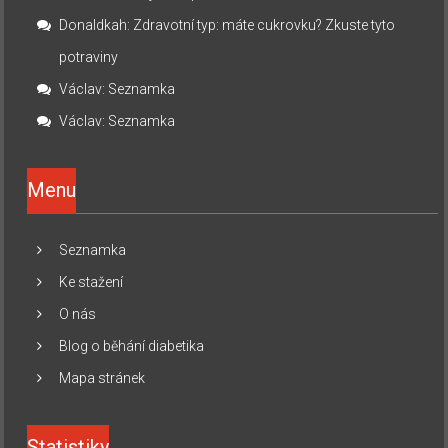
Donaldkah
:
Zdravotní typ: máte cukrovku? Zkuste tyto
potraviny
Václav
:
Seznamka
Václav
:
Seznamka
Menu
Seznamka
Ke stažení
O nás
Blog o běhání diabetika
Mapa stránek
Statistiky