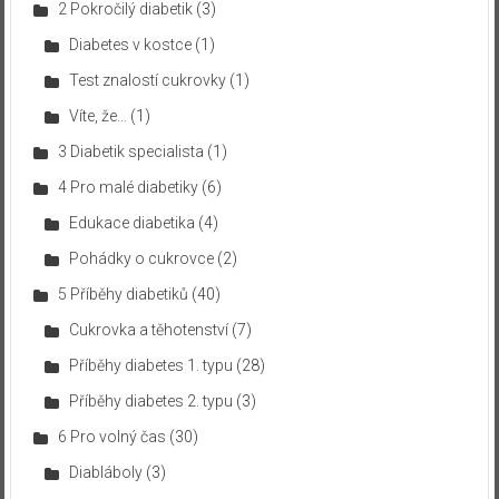
2 Pokročilý diabetik
(3)
Diabetes v kostce
(1)
Test znalostí cukrovky
(1)
Víte, že…
(1)
3 Diabetik specialista
(1)
4 Pro malé diabetiky
(6)
Edukace diabetika
(4)
Pohádky o cukrovce
(2)
5 Příběhy diabetiků
(40)
Cukrovka a těhotenství
(7)
Příběhy diabetes 1. typu
(28)
Příběhy diabetes 2. typu
(3)
6 Pro volný čas
(30)
Diabláboly
(3)