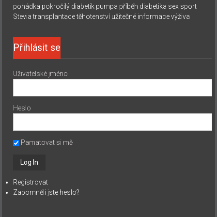
pohádka
pokročilý diabetik
pumpa
příběh diabetika
sex
sport
Stevia
transplantace
těhotenství
užitečné informace
výživa
Přihlásit se
Uživatelské jméno
Heslo
Pamatovat si mě
Registrovat
Zapomněli jste heslo?