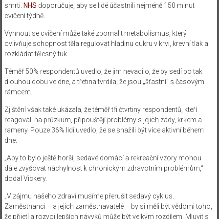
smrti.
NHS
doporučuje, aby se lidé účastnili nejméně 150 minut
cvičení týdně.
Vyhnout se cvičení může také zpomalit metabolismus, který
ovlivňuje schopnost těla regulovat hladinu cukru v krvi, krevní tlak a
rozkládat tělesný tuk.
Téměř 50% respondentů uvedlo, že jim nevadilo, že by sedí po tak
dlouhou dobu ve dne, a třetina tvrdila, že jsou „šťastní“ s časovým
rámcem.
Zjištění však také ukázala, že téměř tři čtvrtiny respondentů, kteří
reagovali na průzkum, připouštějí problémy s jejich zády, krkem a
rameny. Pouze 36% lidí uvedlo, že se snažili být více aktivní během
dne.
„Aby to bylo ještě horší, sedavé domácí a rekreační vzory mohou
dále zvyšovat náchylnost k chronickým zdravotním problémům,“
dodal Vickery.
„V zájmu našeho zdraví musíme přerušit sedavý cyklus.
Zaměstnanci – a jejich zaměstnavatelé – by si měli být vědomi toho,
že přijetí a rozvoj lepších návyků může být velkým rozdílem. Mluvit s