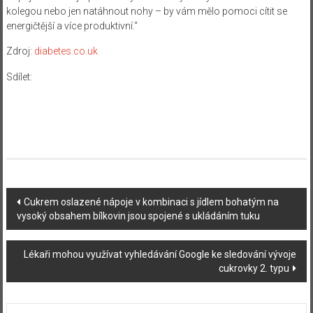
kolegou nebo jen natáhnout nohy – by vám mělo pomoci cítit se
energičtější a více produktivní.“
Zdroj:
diabetes.co.uk
Sdílet:
Navigace
Cukrem oslazené nápoje v kombinaci s jídlem bohatým na
vysoký obsahem bílkovin jsou spojené s ukládáním tuku
příspěvku
Lékaři mohou využívat vyhledávání Google ke sledování vývoje
cukrovky 2. typu