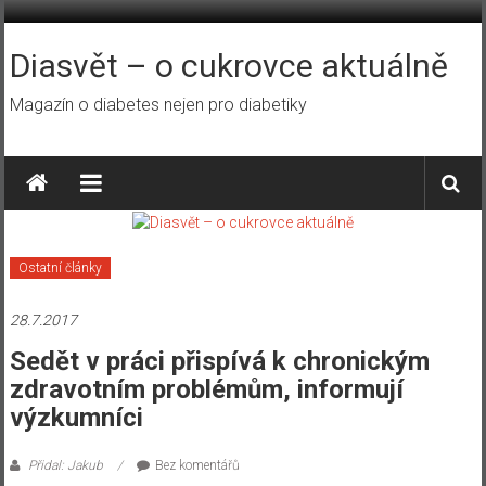
Přeskočit
na
obsah
Diasvět – o cukrovce aktuálně
Magazín o diabetes nejen pro diabetiky
Ostatní články
28.7.2017
Sedět v práci přispívá k chronickým
zdravotním problémům, informují
výzkumníci
Přidal: Jakub
Bez komentářů