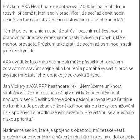
Průzkum AXA Healthcare se dotazoval 2 000 lidí na jejich denní
rozvrh, přičemž ti, kteří sedí v práci, říkali, že sedí až devět hodin
denně, včetně času stráveného cestováním do jejich kanceláře.
Téměř polovina z nich uvádí, že strávili sezením až šest hodin
pracovního dne, což omezuje množství cvičení a pohybu, které
mohou provádět. Průzkum také zjistil, že sedm až osm hodin sedí
jeden ze čtyř lidí.
AXA uvádí, že tato míra nečinnosti může přispět k chronickým
zdravotním stavům stejně jako kouření a pomáhá vysvětlit, proč se
zvyšuje množství chorob, jako je cukrovka 2. typu.
Jan Vickery z AXA PPP healthcare, řekl: „Nemůžeme uniknout
skutečnosti, že mnozí z nás dělají z naší každodenní činnosti
spoustu v sedě. Devítihodinová doba sedění je rovna letu z Británie
do Karibiku. Je povzbudivé, že někteří podniknou kroky ke snižování
rizik spojených s prodlouženým sezením. Pro většinu se ale jedná o
nízkou prioritu.“
Nadměrné sedění, které je spojeno s obezitou, může také vést k
srdečním onemocněním a některým druhům rakoviny a dokonce ke