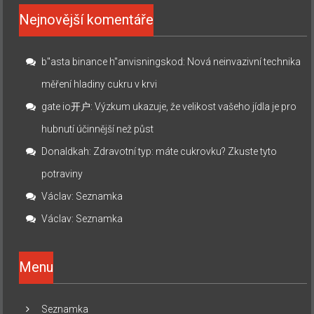
Nejnovější komentáře
b"asta binance h"anvisningskod
:
Nová neinvazivní technika
měření hladiny cukru v krvi
gate io开户
:
Výzkum ukazuje, že velikost vašeho jídla je pro
hubnutí účinnější než půst
Donaldkah
:
Zdravotní typ: máte cukrovku? Zkuste tyto
potraviny
Václav
:
Seznamka
Václav
:
Seznamka
Menu
Seznamka