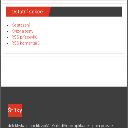
Ostatní sekce
Ke stažení
Kvízy a testy
RSS příspěvků
RSS komentářů
Štítky
detektivka
diabetik začátečník
děti
komplikace
Lippia
poezie