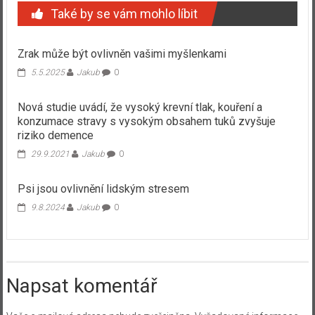
Také by se vám mohlo líbit
Zrak může být ovlivněn vašimi myšlenkami
5.5.2025
Jakub
0
Nová studie uvádí, že vysoký krevní tlak, kouření a
konzumace stravy s vysokým obsahem tuků zvyšuje
riziko demence
29.9.2021
Jakub
0
Psi jsou ovlivnění lidským stresem
9.8.2024
Jakub
0
Napsat komentář