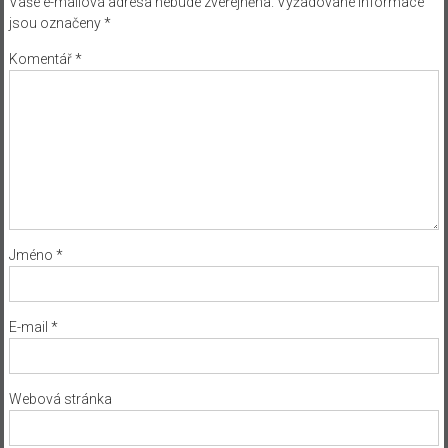
Vaše e-mailová adresa nebude zveřejněna.
Vyžadované informace
jsou označeny
*
Komentář
*
Jméno
*
E-mail
*
Webová stránka