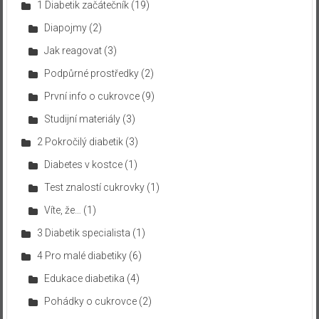
1 Diabetik začátečník
(19)
Diapojmy
(2)
Jak reagovat
(3)
Podpůrné prostředky
(2)
První info o cukrovce
(9)
Studijní materiály
(3)
2 Pokročilý diabetik
(3)
Diabetes v kostce
(1)
Test znalostí cukrovky
(1)
Víte, že…
(1)
3 Diabetik specialista
(1)
4 Pro malé diabetiky
(6)
Edukace diabetika
(4)
Pohádky o cukrovce
(2)