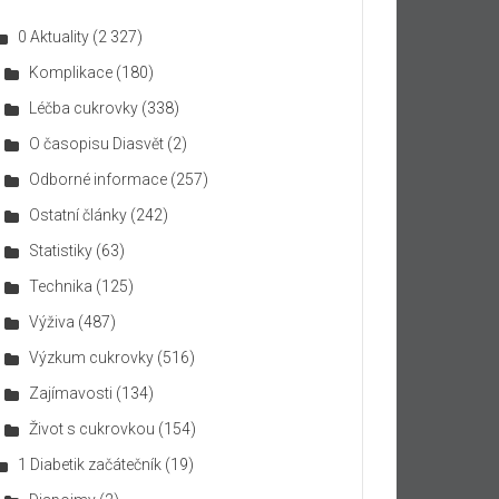
0 Aktuality
(2 327)
Komplikace
(180)
Léčba cukrovky
(338)
O časopisu Diasvět
(2)
Odborné informace
(257)
Ostatní články
(242)
Statistiky
(63)
Technika
(125)
Výživa
(487)
Výzkum cukrovky
(516)
Zajímavosti
(134)
Život s cukrovkou
(154)
1 Diabetik začátečník
(19)