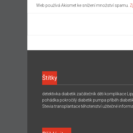
Web používá Akismet ke snížení množství spamu.
Z
Štítky
detektivka
diabetik začátečník
děti
komplikace
Lip
pohádka
pokročilý diabetik
pumpa
příběh diabeti
Stevia
transplantace
těhotenství
užitečné inform