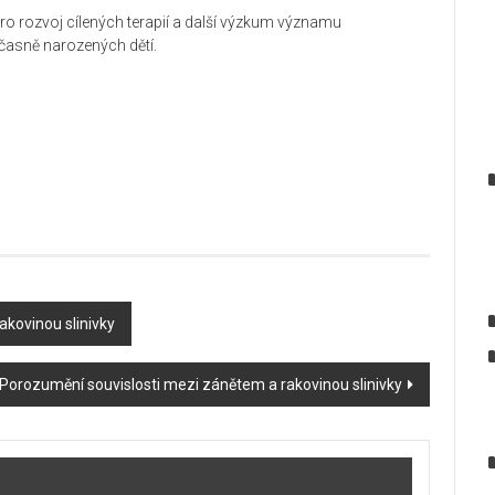
o rozvoj cílených terapií a další výzkum významu
časně narozených dětí.
akovinou slinivky
Porozumění souvislosti mezi zánětem a rakovinou slinivky