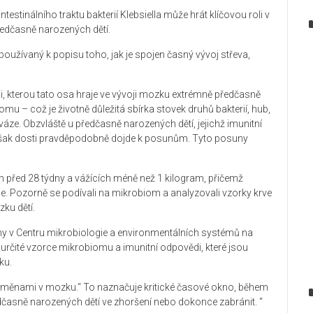
testinálního traktu bakterií Klebsiella může hrát klíčovou roli v
edčasně narozených dětí.
oužívaný k popisu toho, jak je spojen časný vývoj střeva,
oli, kterou tato osa hraje ve vývoji mozku extrémně předčasně
u – což je životně důležitá sbírka stovek druhů bakterií, hub,
váze. Obzvláště u předčasně narozených dětí, jejichž imunitní
však dosti pravděpodobně dojde k posunům. Tyto posuny
 před 28 týdny a vážících méně než 1 kilogram, přičemž
e. Pozorně se podívali na mikrobiom a analyzovali vzorky krve
ku dětí.
ny v Centru mikrobiologie a environmentálních systémů na
at určité vzorce mikrobiomu a imunitní odpovědi, které jsou
ku.
ed změnami v mozku.“ To naznačuje kritické časové okno, během
časně narozených dětí ve zhoršení nebo dokonce zabránit. “