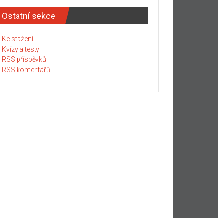
Ostatní sekce
Ke stažení
Kvízy a testy
RSS příspěvků
RSS komentářů