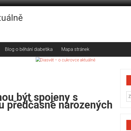
tuálně
Blog o běhání diabetika
Mapa stránek
hou být spojeny s
u předčasně narozených