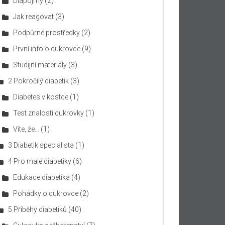
Diapojmy
(2)
Jak reagovat
(3)
Podpůrné prostředky
(2)
První info o cukrovce
(9)
Studijní materiály
(3)
2 Pokročilý diabetik
(3)
Diabetes v kostce
(1)
Test znalostí cukrovky
(1)
Víte, že…
(1)
3 Diabetik specialista
(1)
4 Pro malé diabetiky
(6)
Edukace diabetika
(4)
Pohádky o cukrovce
(2)
5 Příběhy diabetiků
(40)