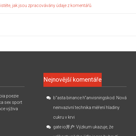
jistěte, jak jsou zpracovávány údaje z komentářů.
Nejnovější komentáře
pia
poezie
b"asta binance h"anvisningskod
:
Nová
ka
sex
sport
neinvazivní technika měření hladiny
ace
výživa
cukru v krvi
gate io开户
:
Výzkum ukazuje, že