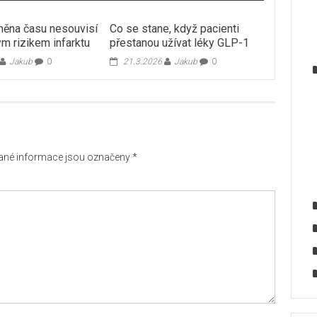
ěna času nesouvisí
Co se stane, když pacienti
m rizikem infarktu
přestanou užívat léky GLP-1
Jakub
0
21.3.2026
Jakub
0
né informace jsou označeny
*