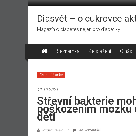
Přeskočit
na
obsah
Diasvět – o cukrovce ak
Magazín o diabetes nejen pro diabetiky
Seznamka
Ke stažení
O nás
Ostatní články
11.10.2021
Střevní bakterie mo
poškozením mozku 
dětí
Přidal: Jakub
Bez komentářů