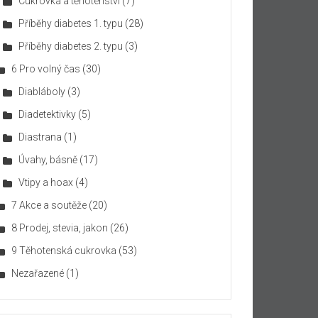
Cukrovka a těhotenství
(7)
Příběhy diabetes 1. typu
(28)
Příběhy diabetes 2. typu
(3)
6 Pro volný čas
(30)
Diabláboly
(3)
Diadetektivky
(5)
Diastrana
(1)
Úvahy, básně
(17)
Vtipy a hoax
(4)
7 Akce a soutěže
(20)
8 Prodej, stevia, jakon
(26)
9 Těhotenská cukrovka
(53)
Nezařazené
(1)