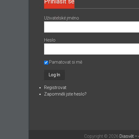
Přihlásit se
Uživatelské jméno
Heslo
Pamatovat si mě
Registrovat
Zapomněli jste heslo?
Copyright © 2026
Diasvět –