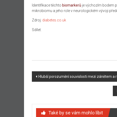
Identifikace těchto
biomarkerů
je výchozím bodem pr
mikrobiomu a jeho role v neurologickém vývoji před
Zdroj:
diabetes.co.uk
Sdílet:
Navigace
Hlubší porozumění souvislosti mezi zánětem a r
příspěvku
Také by se vám mohlo líbit