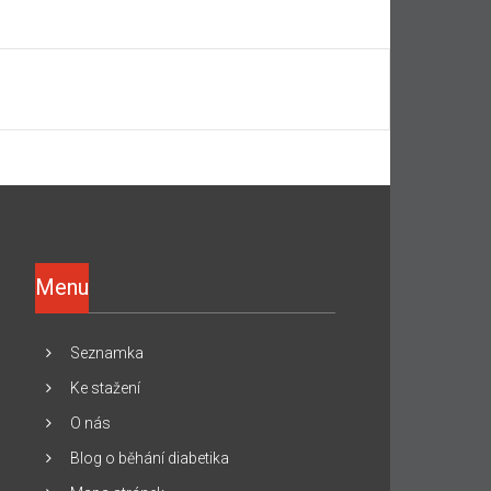
Menu
Seznamka
Ke stažení
O nás
Blog o běhání diabetika