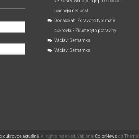
velikost vašeho jídla je pro hubnutí
účinnější než půst
Donaldkah
:
Zdravotní typ: máte
cukrovku? Zkuste tyto potraviny
Václav
:
Seznamka
Václav
:
Seznamka
 o cukrovce aktuálně
. All rights reserved. Šablona:
ColorNews
od ThemeGr