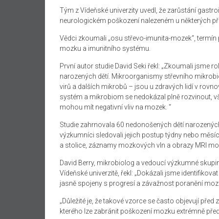
Tým z Vídeňské univerzity uvedl, že zarůstání gastroin
neurologickém poškození nalezeném u některých př
Vědci zkoumali „osu střevo-imunita-mozek“, termín p
mozku a imunitního systému.
První autor studie David Seki řekl: „Zkoumali jsme r
narozených dětí. Mikroorganismy střevního mikrobiom
virů a dalších mikrobů – jsou u zdravých lidí v rovno
systém a mikrobiom se nedokázal plně rozvinout, 
mohou mít negativní vliv na mozek. “
Studie zahrnovala 60 nedonošených dětí narozených
výzkumníci sledovali jejich postup týdny nebo měsíc
a stolice, záznamy mozkových vln a obrazy MRI moz
David Berry, mikrobiolog a vedoucí výzkumné skupi
Vídeňské univerzitě, řekl: „Dokázali jsme identifikov
jasně spojeny s progresí a závažnost poranění moz
„Důležité je, že takové vzorce se často objevují př
kterého lze zabránit poškození mozku extrémně před