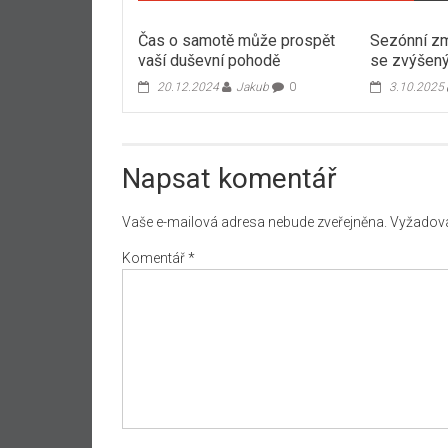
Čas o samotě může prospět
Sezónní zm
vaší duševní pohodě
se zvýšený
20.12.2024
Jakub
0
3.10.2025
Napsat komentář
Vaše e-mailová adresa nebude zveřejněna.
Vyžadova
Komentář
*