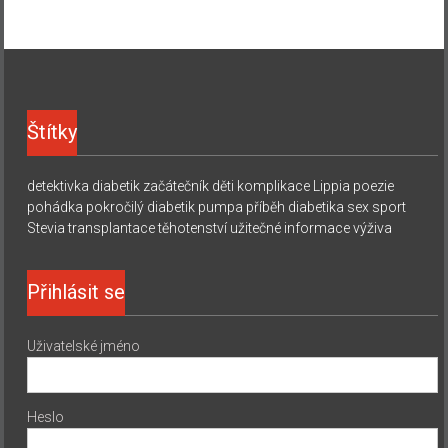
Štítky
detektivka
diabetik začátečník
děti
komplikace
Lippia
poezie
pohádka
pokročilý diabetik
pumpa
příběh diabetika
sex
sport
Stevia
transplantace
těhotenství
užitečné informace
výživa
Přihlásit se
Uživatelské jméno
Heslo