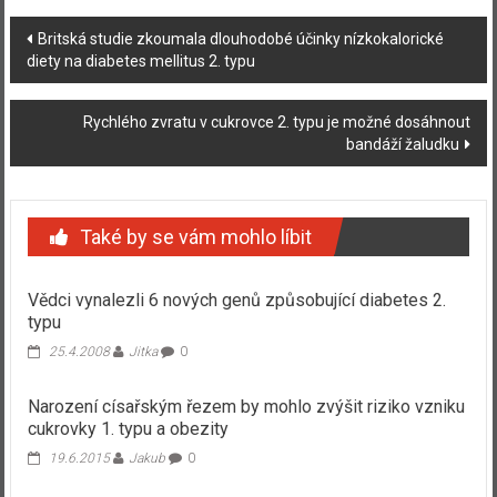
Navigace
Britská studie zkoumala dlouhodobé účinky nízkokalorické
diety na diabetes mellitus 2. typu
příspěvku
Rychlého zvratu v cukrovce 2. typu je možné dosáhnout
bandáží žaludku
Také by se vám mohlo líbit
Vědci vynalezli 6 nových genů způsobující diabetes 2.
typu
25.4.2008
Jitka
0
Narození císařským řezem by mohlo zvýšit riziko vzniku
cukrovky 1. typu a obezity
19.6.2015
Jakub
0