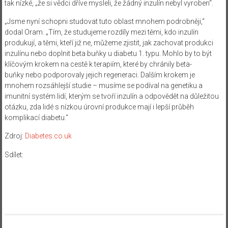
tak nízké, „že si vědci dříve mysleli, že žádný inzulín nebyl vyroben“.
„Jsme nyní schopni studovat tuto oblast mnohem podrobněji,“
dodal Oram. „Tím, že studujeme rozdíly mezi těmi, kdo inzulín
produkují, a těmi, kteří již ne, můžeme zjistit, jak zachovat produkci
inzulínu nebo doplnit beta buňky u diabetu 1. typu. Mohlo by to být
klíčovým krokem na cestě k terapiím, které by chránily beta-
buňky nebo podporovaly jejich regeneraci. Dalším krokem je
mnohem rozsáhlejší studie – musíme se podíval na genetiku a
imunitní systém lidí, kterým se tvoří inzulín a odpovědět na důležitou
otázku, zda lidé s nízkou úrovní produkce mají i lepší průběh
komplikací diabetu.“
Zdroj:
Diabetes.co.uk
Sdílet: