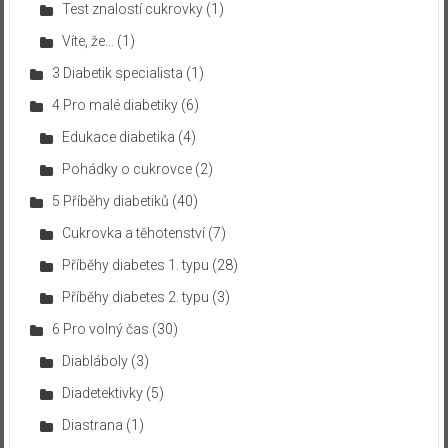
Test znalostí cukrovky
(1)
Víte, že…
(1)
3 Diabetik specialista
(1)
4 Pro malé diabetiky
(6)
Edukace diabetika
(4)
Pohádky o cukrovce
(2)
5 Příběhy diabetiků
(40)
Cukrovka a těhotenství
(7)
Příběhy diabetes 1. typu
(28)
Příběhy diabetes 2. typu
(3)
6 Pro volný čas
(30)
Diabláboly
(3)
Diadetektivky
(5)
Diastrana
(1)