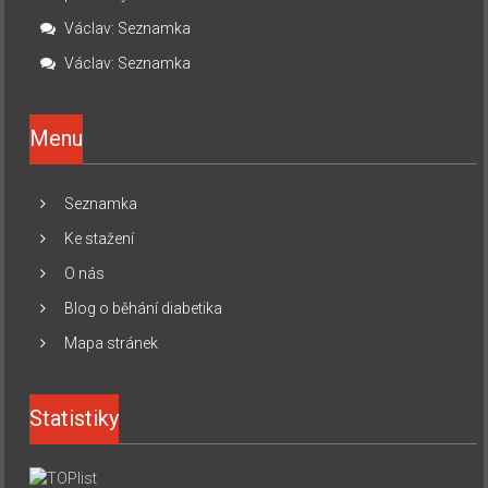
Václav
:
Seznamka
Václav
:
Seznamka
Menu
Seznamka
Ke stažení
O nás
Blog o běhání diabetika
Mapa stránek
Statistiky