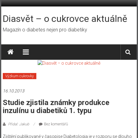
Přeskočit
na
obsah
Diasvět – o cukrovce aktuálně
Magazín o diabetes nejen pro diabetiky
Výzkum cukrovky
16.10.2013
Studie zjistila známky produkce
inzulínu u diabetiků 1. typu
Přidal: Jakub
Bez komentářů
Zjištění publikované v časopise Diabetologia je v rozporu se dlouho