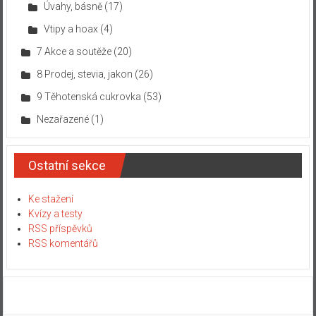
Úvahy, básně
(17)
Vtipy a hoax
(4)
7 Akce a soutěže
(20)
8 Prodej, stevia, jakon
(26)
9 Těhotenská cukrovka
(53)
Nezařazené
(1)
Ostatní sekce
Ke stažení
Kvízy a testy
RSS příspěvků
RSS komentářů