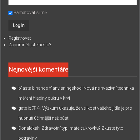
Pamatovat si mě
Registrovat
Zapomněli jste heslo?
Nejnovější komentáře
b"asta binance h"anvisningskod
:
Nová neinvazivní technika
měření hladiny cukru v krvi
gate io开户
:
Výzkum ukazuje, že velikost vašeho jídla je pro
hubnutí účinnější než půst
Donaldkah
:
Zdravotní typ: máte cukrovku? Zkuste tyto
potraviny