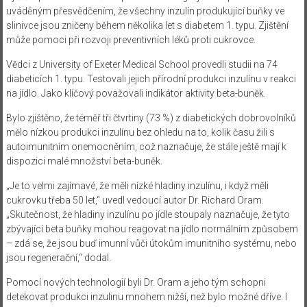
uváděným přesvědčením, že všechny inzulín produkující buňky ve
slinivce jsou zničeny během několika let s diabetem 1. typu. Zjištění
může pomoci při rozvoji preventivních léků proti cukrovce.
Vědci z University of Exeter Medical School provedli studii na 74
diabeticích 1. typu. Testovali jejich přírodní produkci inzulínu v reakci
na jídlo. Jako klíčový považovali indikátor aktivity beta-buněk.
Bylo zjištěno, že téměř tři čtvrtiny (73 %) z diabetických dobrovolníků
mělo nízkou produkci inzulínu bez ohledu na to, kolik času žili s
autoimunitním onemocněním, což naznačuje, že stále ještě mají k
dispozici malé množství beta-buněk.
„Je to velmi zajímavé, že měli nízké hladiny inzulínu, i když měli
cukrovku třeba 50 let,“ uvedl vedoucí autor Dr. Richard Oram.
„Skutečnost, že hladiny inzulínu po jídle stoupaly naznačuje, že tyto
zbývající beta buňky mohou reagovat na jídlo normálním způsobem
– zdá se, že jsou buď imunní vůči útokům imunitního systému, nebo
jsou regenerační,“ dodal.
Pomocí nových technologií byli Dr. Oram a jeho tým schopni
detekovat produkci inzulinu mnohem nižší, než bylo možné dříve. I