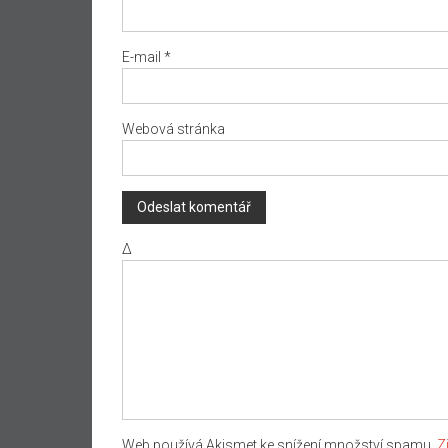
E-mail
*
Webová stránka
Δ
Web používá Akismet ke snížení množství spamu.
Z