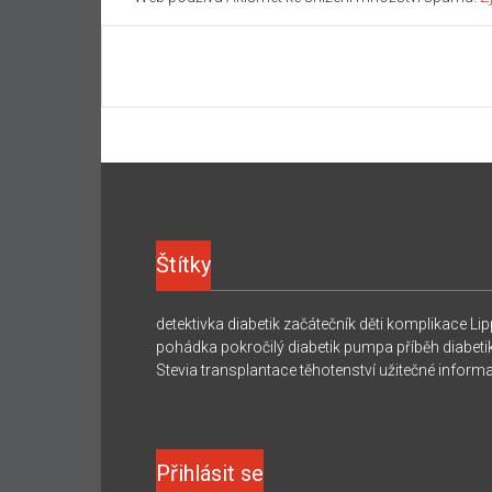
Štítky
detektivka
diabetik začátečník
děti
komplikace
Lip
pohádka
pokročilý diabetik
pumpa
příběh diabeti
Stevia
transplantace
těhotenství
užitečné inform
Přihlásit se