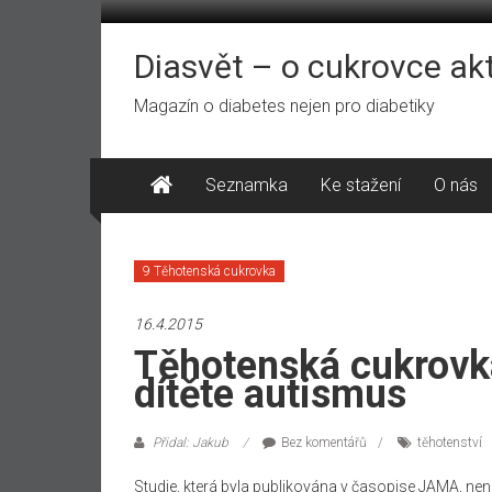
Přeskočit
na
obsah
Diasvět – o cukrovce ak
Magazín o diabetes nejen pro diabetiky
Seznamka
Ke stažení
O nás
9 Těhotenská cukrovka
16.4.2015
Těhotenská cukrovka
dítěte autismus
Přidal: Jakub
Bez komentářů
těhotenství
Studie, která byla publikována v časopise JAMA, není