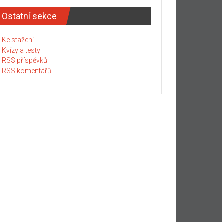
Ostatní sekce
Ke stažení
Kvízy a testy
RSS příspěvků
RSS komentářů