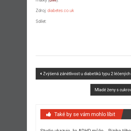
Zdroj:
diabetes.co.uk
Sdílet:
Navigace
Zvýšená zánětlivost u diabetiků typu 2 léčenýc
příspěvku
Mladé ženy s cukrov
Také by se vám mohlo líbit
Studie ukazuje, že ADHD může
Riziko těh