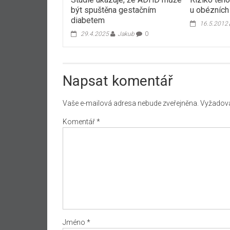
být spuštěna gestačním
u obézních
diabetem
16.5.2012
29.4.2025
Jakub
0
Napsat komentář
Vaše e-mailová adresa nebude zveřejněna.
Vyžadova
Komentář
*
Jméno
*