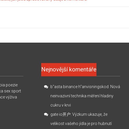
Nejnovější komentáře
pia
poezie
b"asta binance h"anvisningskod
:
Nová
ka
sex
sport
neinvazivní technika měření hladiny
ace
výživa
cukru v krvi
gate io开户
:
Výzkum ukazuje, že
velikost vašeho jídla je pro hubnutí