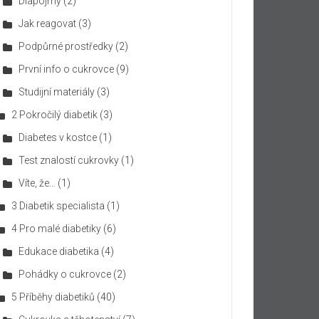
Diapojmy
(2)
Jak reagovat
(3)
Podpůrné prostředky
(2)
První info o cukrovce
(9)
Studijní materiály
(3)
2 Pokročilý diabetik
(3)
Diabetes v kostce
(1)
Test znalostí cukrovky
(1)
Víte, že…
(1)
3 Diabetik specialista
(1)
4 Pro malé diabetiky
(6)
Edukace diabetika
(4)
Pohádky o cukrovce
(2)
5 Příběhy diabetiků
(40)