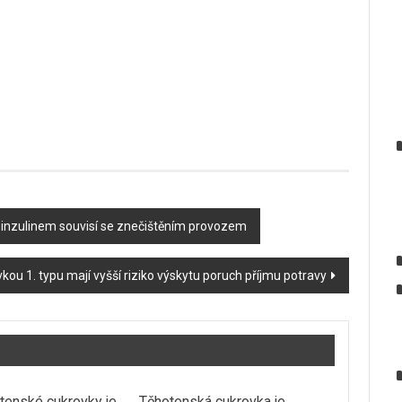
h inzulinem souvisí se znečištěním provozem
kou 1. typu mají vyšší riziko výskytu poruch příjmu potravy
otenské cukrovky je
Těhotenská cukrovka je