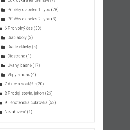
Cukrovka a těhotenství
(7)
Příběhy diabetes 1. typu
(28)
Příběhy diabetes 2. typu
(3)
6 Pro volný čas
(30)
Diabláboly
(3)
Diadetektivky
(5)
Diastrana
(1)
Úvahy, básně
(17)
Vtipy a hoax
(4)
7 Akce a soutěže
(20)
8 Prodej, stevia, jakon
(26)
9 Těhotenská cukrovka
(53)
Nezařazené
(1)