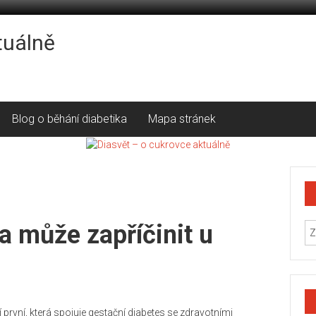
tuálně
Blog o běhání diabetika
Mapa stránek
 může zapříčinit u
 první, která spojuje gestační diabetes se zdravotními