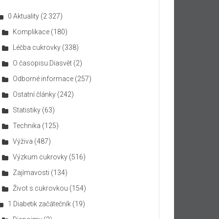
0 Aktuality
(2 327)
Komplikace
(180)
Léčba cukrovky
(338)
O časopisu Diasvět
(2)
Odborné informace
(257)
Ostatní články
(242)
Statistiky
(63)
Technika
(125)
Výživa
(487)
Výzkum cukrovky
(516)
Zajímavosti
(134)
Život s cukrovkou
(154)
1 Diabetik začátečník
(19)