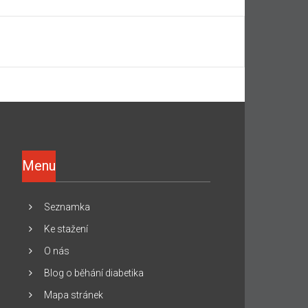
Menu
Seznamka
Ke stažení
O nás
Blog o běhání diabetika
Mapa stránek