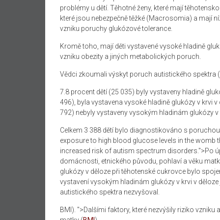
problémy u dětí. Těhotné ženy, které mají těhotensko
které jsou nebezpečně těžké (Macrosomia) a
mají ní
vzniku poruchy glukózové tolerance.
Kromě toho, mají děti vystavené vysoké hladině glukó
vzniku obezity a jiných metabolických poruch.
Vědci zkoumali výskyt poruch autistického spektra 
7.8 procent dětí (25 035) byly vystaveny hladině glu
496), byla vystavena vysoké hladině glukózy v krvi v 
792) nebyly vystaveny vysokým hladinám glukózy v 
Celkem 3 388 dětí bylo diagnostikováno s poruchou 
exposure to high blood glucose levels in the womb 
increased risk of autism spectrum disorders.">Po úp
domácnosti, etnického původu, pohlaví a věku matky
glukózy v děloze při těhotenské cukrovce bylo spoj
v
ystavení vysokým hladinám glukózy v krvi v děloze j
autistického spektra nezvyšoval.
BMI
). ">Dalšími faktory, které nezvýšily riziko vzni
matky (
BMI
).