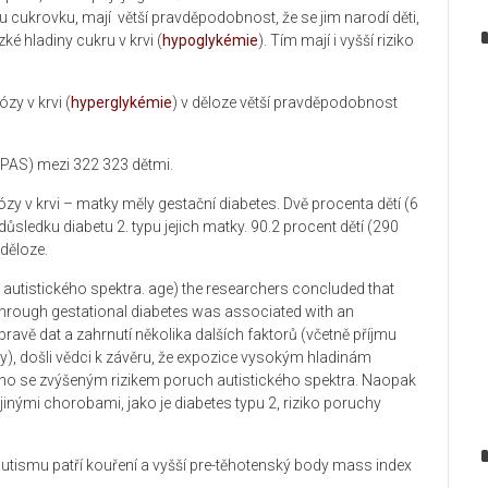
u cukrovku, mají větší pravděpodobnost, že se jim narodí děti,
zké hladiny cukru v krvi (
hypoglykémie
). Tím mají i
vyšší riziko
zy v krvi (
hyperglykémie
) v děloze větší pravděpodobnost
(PAS) mezi 322 323 dětmi.
kózy v krvi – matky měly gestační diabetes.
Dvě procenta dětí (6
důsledku diabetu 2. typu jejich matky.
90.2 procent dětí (290
děloze.
autistického spektra.
age
) the researchers concluded that
through gestational diabetes was associated with an
ravě dat a zahrnutí několika dalších faktorů (včetně příjmu
), došli vědci k závěru, že expozice vysokým hladinám
eno se zvýšeným rizikem poruch autistického spektra. Naopak
inými chorobami, jako je diabetes typu 2, riziko poruchy
ku autismu patří kouření a vyšší pre-těhotenský body mass index