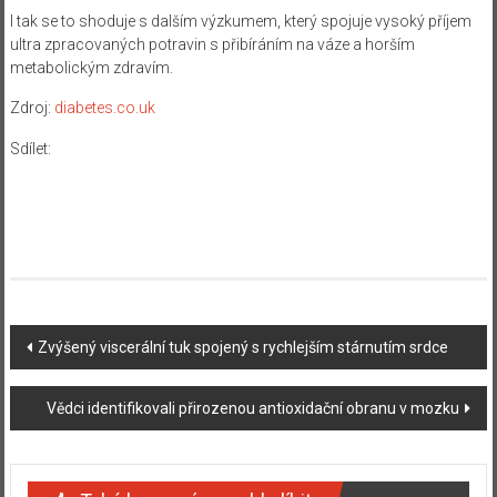
I tak se to shoduje s dalším výzkumem, který spojuje vysoký příjem
ultra zpracovaných potravin s přibíráním na váze a horším
metabolickým zdravím.
Zdroj:
diabetes.co.uk
Sdílet:
Navigace
Zvýšený viscerální tuk spojený s rychlejším stárnutím srdce
příspěvku
Vědci identifikovali přirozenou antioxidační obranu v mozku