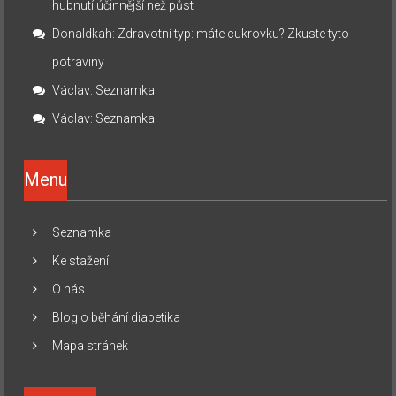
hubnutí účinnější než půst
Donaldkah
:
Zdravotní typ: máte cukrovku? Zkuste tyto
potraviny
Václav
:
Seznamka
Václav
:
Seznamka
Menu
Seznamka
Ke stažení
O nás
Blog o běhání diabetika
Mapa stránek