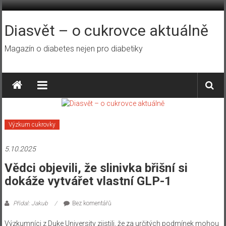
Přeskočit
na
obsah
Diasvět – o cukrovce aktuálně
Magazín o diabetes nejen pro diabetiky
Výzkum cukrovky
5.10.2025
Vědci objevili, že slinivka břišní si
dokáže vytvářet vlastní GLP-1
Přidal: Jakub
Bez komentářů
Výzkumníci z Duke University zjistili, že za určitých podmínek mohou