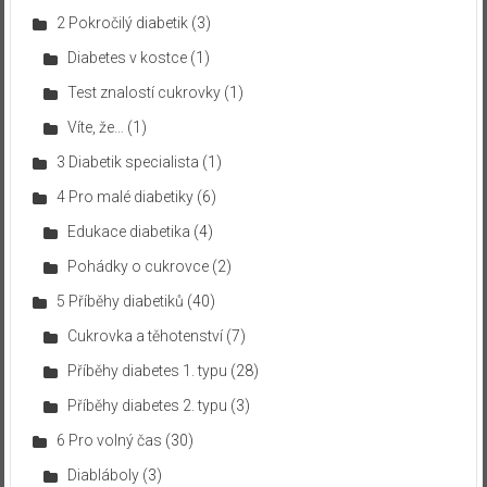
2 Pokročilý diabetik
(3)
Diabetes v kostce
(1)
Test znalostí cukrovky
(1)
Víte, že…
(1)
3 Diabetik specialista
(1)
4 Pro malé diabetiky
(6)
Edukace diabetika
(4)
Pohádky o cukrovce
(2)
5 Příběhy diabetiků
(40)
Cukrovka a těhotenství
(7)
Příběhy diabetes 1. typu
(28)
Příběhy diabetes 2. typu
(3)
6 Pro volný čas
(30)
Diabláboly
(3)