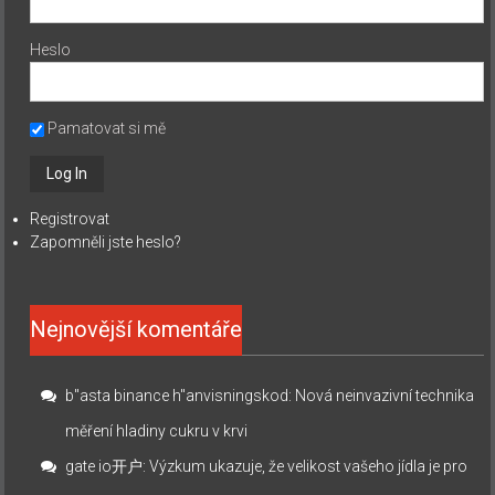
Heslo
Pamatovat si mě
Registrovat
Zapomněli jste heslo?
Nejnovější komentáře
b"asta binance h"anvisningskod
:
Nová neinvazivní technika
měření hladiny cukru v krvi
gate io开户
:
Výzkum ukazuje, že velikost vašeho jídla je pro