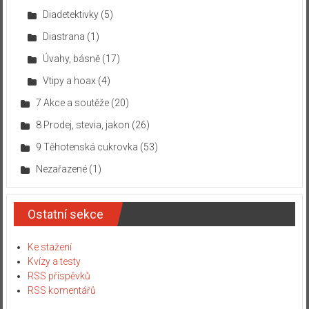
Diadetektivky
(5)
Diastrana
(1)
Úvahy, básně
(17)
Vtipy a hoax
(4)
7 Akce a soutěže
(20)
8 Prodej, stevia, jakon
(26)
9 Těhotenská cukrovka
(53)
Nezařazené
(1)
Ostatní sekce
Ke stažení
Kvízy a testy
RSS příspěvků
RSS komentářů