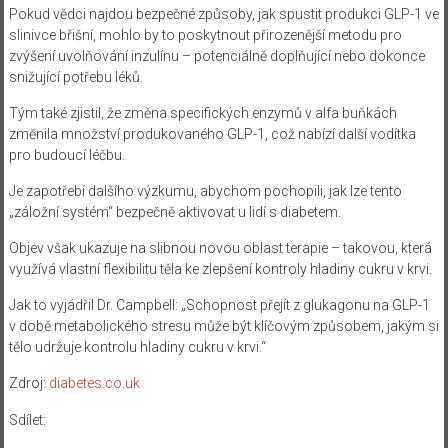
Pokud vědci najdou bezpečné způsoby, jak spustit produkci GLP-1 ve
slinivce břišní, mohlo by to poskytnout přirozenější metodu pro
zvýšení uvolňování inzulínu – potenciálně doplňující nebo dokonce
snižující potřebu léků.
Tým také zjistil, že změna specifických enzymů v alfa buňkách
změnila množství produkovaného GLP-1, což nabízí další vodítka
pro budoucí léčbu.
Je zapotřebí dalšího výzkumu, abychom pochopili, jak lze tento
„záložní systém“ bezpečně aktivovat u lidí s diabetem.
Objev však ukazuje na slibnou novou oblast terapie – takovou, která
využívá vlastní flexibilitu těla ke zlepšení kontroly hladiny cukru v krvi.
Jak to vyjádřil Dr. Campbell: „Schopnost přejít z glukagonu na GLP-1
v době metabolického stresu může být klíčovým způsobem, jakým si
tělo udržuje kontrolu hladiny cukru v krvi.“
Zdroj:
diabetes.co.uk
Sdílet: