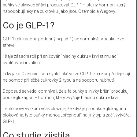
buňky ve slinivce břišní produkovat GLP-1 – stejný hormon, který
napodobují léky na cukrovku, jako jsou Ozempic a Wegovy.
Co je GLP-1?
GLP-1 (glukagonu podobný peptid-1) se normálně produkuje ve
střevě.
Hraje zásadní roli při snižování hladiny cukru v krvi stimulací
uvolňování inzulínu.
Léky jako Ozempic jsou syntetické verze GLP-1, které se předepisují
na pomoc při léčbě cukrovky 2. typu a na podporu hubnutí.
Doposud se vědci domnívali, že alfa buňky slinivky břišní produkují
pouze glukagon – hormon, který zvyšuje hladinu cukru v krvi.
Tento nový výzkum však ukazuje, že když je produkce glukagonu
blokována, tyto buňky mohou „přepnout“ na jiný typ a začít vytvářet
GLP-1.
Co studie zjistila