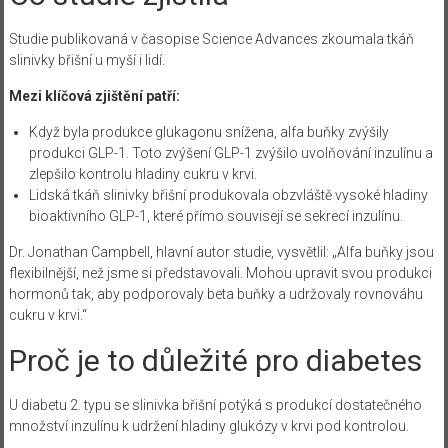
Studie publikovaná v časopise Science Advances zkoumala tkáň
slinivky břišní u myší i lidí.
Mezi klíčová zjištění patří:
Když byla produkce glukagonu snížena, alfa buňky zvýšily
produkci GLP-1. Toto zvýšení GLP-1 zvýšilo uvolňování inzulínu a
zlepšilo kontrolu hladiny cukru v krvi.
Lidská tkáň slinivky břišní produkovala obzvláště vysoké hladiny
bioaktivního GLP-1, které přímo souvisejí se sekrecí inzulínu.
Dr. Jonathan Campbell, hlavní autor studie, vysvětlil: „Alfa buňky jsou
flexibilnější, než jsme si představovali. Mohou upravit svou produkci
hormonů tak, aby podporovaly beta buňky a udržovaly rovnováhu
cukru v krvi.“
Proč je to důležité pro diabetes
U diabetu 2. typu se slinivka břišní potýká s produkcí dostatečného
množství inzulínu k udržení hladiny glukózy v krvi pod kontrolou.