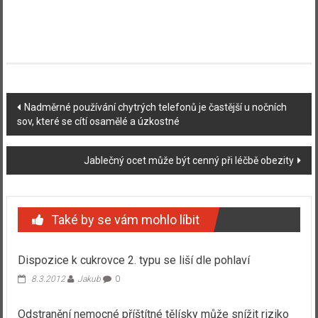
Navigace
Nadměrné používání chytrých telefonů je častější u nočních
sov, které se cítí osamělé a úzkostné
příspěvku
Jablečný ocet může být cenný při léčbě obezity
Také by se vám mohlo líbit
Dispozice k cukrovce 2. typu se liší dle pohlaví
8.3.2012
Jakub
0
Odstranění nemocné příštítné tělísky může snížit riziko