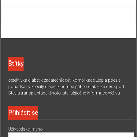
Štítky
detektivka
diabetik začátečník
děti
komplikace
Lippia
poezie
pohádka
pokročilý diabetik
pumpa
příběh diabetika
sex
sport
Stevia
transplantace
těhotenství
užitečné informace
výživa
Přihlásit se
Uživatelské jméno