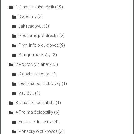
1 Diabetik začátečník
(19)
Diapojmy
(2)
Jak reagovat
(3)
Podpůrné prostředky
(2)
První info o cukrovce
(9)
Studijní materiály
(3)
2 Pokročilý diabetik
(3)
Diabetes v kostce
(1)
Test znalostí cukrovky
(1)
Víte, že…
(1)
3 Diabetik specialista
(1)
4 Pro malé diabetiky
(6)
Edukace diabetika
(4)
Pohádky o cukrovce
(2)