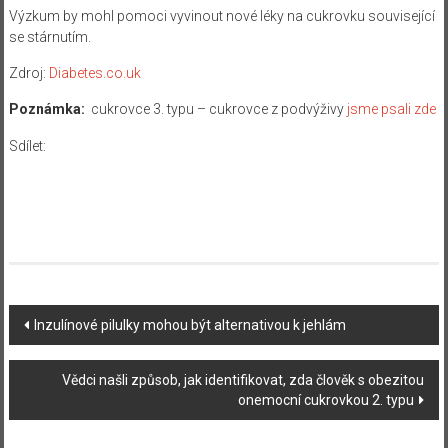
Výzkum by mohl pomoci vyvinout nové léky na cukrovku související
se stárnutím.
Zdroj:
Diabetes.co.uk
Poznámka:
cukrovce 3. typu – cukrovce z podvýživy
jsme psali zde
Sdílet:
Navigace
Inzulínové pilulky mohou být alternativou k jehlám
příspěvku
Vědci našli způsob, jak identifikovat, zda člověk s obezitou
onemocní cukrovkou 2. typu