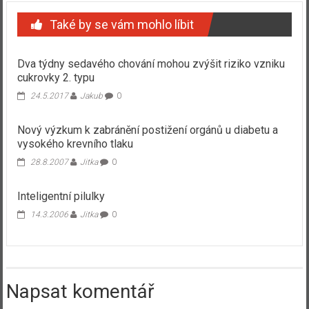
Také by se vám mohlo líbit
Dva týdny sedavého chování mohou zvýšit riziko vzniku
cukrovky 2. typu
24.5.2017
Jakub
0
Nový výzkum k zabránění postižení orgánů u diabetu a
vysokého krevního tlaku
28.8.2007
Jitka
0
Inteligentní pilulky
14.3.2006
Jitka
0
Napsat komentář