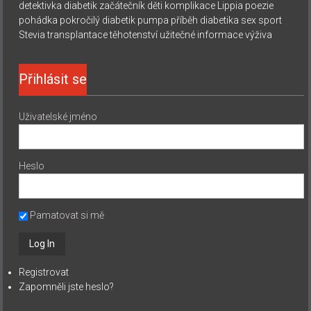
detektivka
diabetik začátečník
děti
komplikace
Lippia
poezie
pohádka
pokročilý diabetik
pumpa
příběh diabetika
sex
sport
Stevia
transplantace
těhotenství
užitečné informace
výživa
Přihlásit se
Uživatelské jméno
Heslo
Pamatovat si mě
Registrovat
Zapomněli jste heslo?