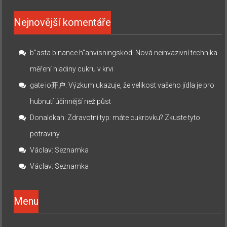
Nejnovější komentáře
b"asta binance h"anvisningskod
:
Nová neinvazivní technika
měření hladiny cukru v krvi
gate io开户
:
Výzkum ukazuje, že velikost vašeho jídla je pro
hubnutí účinnější než půst
Donaldkah
:
Zdravotní typ: máte cukrovku? Zkuste tyto
potraviny
Václav
:
Seznamka
Václav
:
Seznamka
Menu