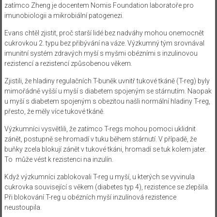
zatímco Zheng je docentem Nomis Foundation laboratoře pro
imunobiologii a mikrobiální patogenezi.
Evans chtěl zjistit, proč starší lidé bez nadváhy mohou onemocnět
cukrovkou 2. typu bez přibývání na váze. Výzkumný tým srovnával
imunitní systém zdravých myší s myšmi obézními s inzulinovou
rezistencí a rezistencí způsobenou věkem.
Zjistili, že hladiny regulačních T-buněk uvnitř tukové tkáně (T-reg) byly
mimořádně vyšší u myší s diabetem spojeným se stárnutím. Naopak
u myší s diabetem spojeným s obezitou našli normální hladiny T-reg,
přesto, že měly více tukové tkáně.
Výzkumníci vysvětlili, že zatímco T-regs mohou pomoci uklidnit
zánět, postupně se hromadí v tuku během stárnutí. V případě, že
buňky zcela blokují zánět v tukové tkáni, hromadí se tuk kolem jater.
To může vést k rezistenci na inzulín.
Když výzkumníci zablokovali T-reg u myší, u kterých se vyvinula
cukrovka související s věkem (diabetes typ 4), rezistence se zlepšila.
Při blokování T-reg u obézních myší inzulínová rezistence
neustoupila.