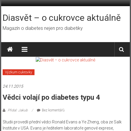
Přeskočit
na
obsah
Diasvět – o cukrovce aktuálně
Magazín o diabetes nejen pro diabetiky
Výzkum cukrovky
24.11.2015
Vědci volají po diabetes typu 4
Přidal: Jakub
Bez komentářů
Studii provedli přední vědci Ronald Evans a Ye Zheng, oba ze Salk
Institute v USA. Evans je ředitelem laboratoře genové exprese,