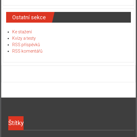
Ostatní sekce
Ke stažení
Kvízy a testy
RSS příspěvků
RSS komentářů
Štítky