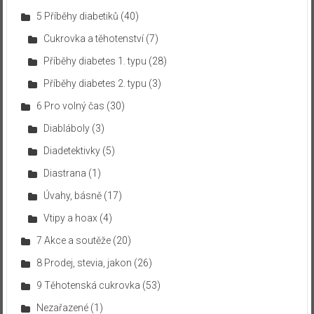
5 Příběhy diabetiků
(40)
Cukrovka a těhotenství
(7)
Příběhy diabetes 1. typu
(28)
Příběhy diabetes 2. typu
(3)
6 Pro volný čas
(30)
Diabláboly
(3)
Diadetektivky
(5)
Diastrana
(1)
Úvahy, básně
(17)
Vtipy a hoax
(4)
7 Akce a soutěže
(20)
8 Prodej, stevia, jakon
(26)
9 Těhotenská cukrovka
(53)
Nezařazené
(1)