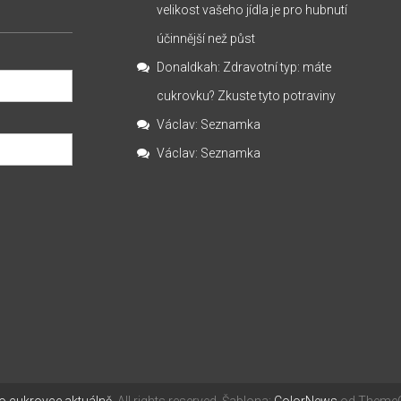
velikost vašeho jídla je pro hubnutí
účinnější než půst
Donaldkah
:
Zdravotní typ: máte
cukrovku? Zkuste tyto potraviny
Václav
:
Seznamka
Václav
:
Seznamka
 o cukrovce aktuálně
. All rights reserved. Šablona:
ColorNews
od ThemeGr