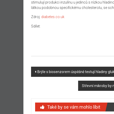
stimulují produkci inzulínu u jedinců s nízkou hladi
látkou podobnou specifickému cholesterolu, se scho
Zdroj:
diabetes.co.uk
Sdílet:
Navigace
Brýle s biosenzorem úspěšně testují hladiny gluk
příspěvku
Střevní mikroby by m
Také by se vám mohlo líbit