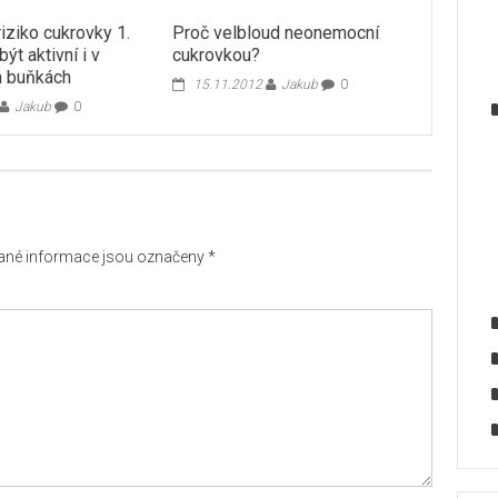
iziko cukrovky 1.
Proč velbloud neonemocní
ýt aktivní i v
cukrovkou?
 buňkách
15.11.2012
Jakub
0
Jakub
0
né informace jsou označeny
*