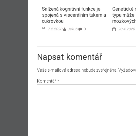
Snížená kognitivní funkce je
Genetické r
spojená s viscerálním tukem a
typu může b
cukrovkou
mozkových
7.2.2020
Jakub
0
20.4.2026
Napsat komentář
Vaše e-mailová adresa nebude zveřejněna.
Vyžadova
Komentář
*