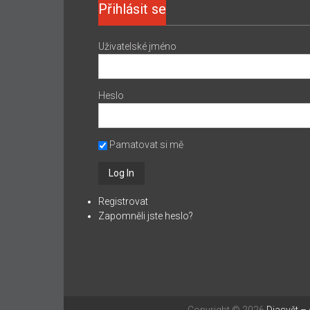
Přihlásit se
Uživatelské jméno
Heslo
Pamatovat si mě
Registrovat
Zapomněli jste heslo?
Copyright © 2026
Diasvět –