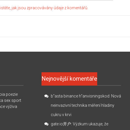
jistěte, jak jsou zpracovávány údaje z komentářů.
Nejnovější komentáře
pia
poezie
b"asta binance h"anvisningskod
:
Nová
ka
sex
sport
neinvazivní technika měření hladiny
ace
výživa
cukru v krvi
gate io开户
:
Výzkum ukazuje, že