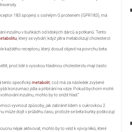
niversity.
 Receptor 183 spojený s osiřelým G proteinem (GPR183), má
ování inzulínu v buňkách od lidských dárců a potkanů. Tento
etabolitu
, který se vytváří, když játra metabolizují cholesterol.
e každého receptoru, který dosud objevil na povrchu beta
ětlit, proč lidé s vysokou hladinou cholesterolu mají často
á tento specifický
metabolit
, což má za následek zvýšené
vyšší konzumaci jídla a přibírání na váze. Pokud bychom mohli
volňování inzulínu, mohlo by to snížit hlad.“
 pomoci vyvinout způsoby, jak zabránit lidem s cukrovkou 2.
tomu může dojít v průběhu času, protože se beta buňky poškozují
cnu nějak aktivovat, mohlo by to vést k vývoji léků, které