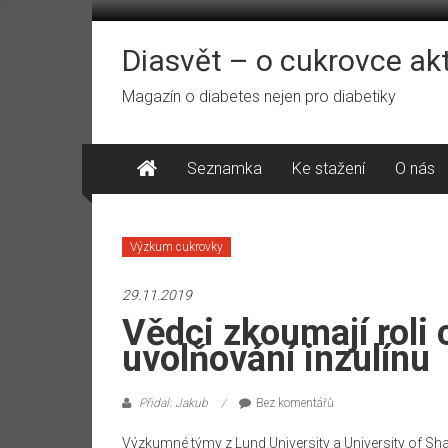
Přeskočit
na
obsah
Diasvět – o cukrovce ak
Magazín o diabetes nejen pro diabetiky
Seznamka
Ke stažení
O nás
Výzkum cukrovky
29.11.2019
Vědci zkoumají roli 
uvolňování inzulínu
Přidal: Jakub
Bez komentářů
Výzkumné týmy z Lund University a University of Shar