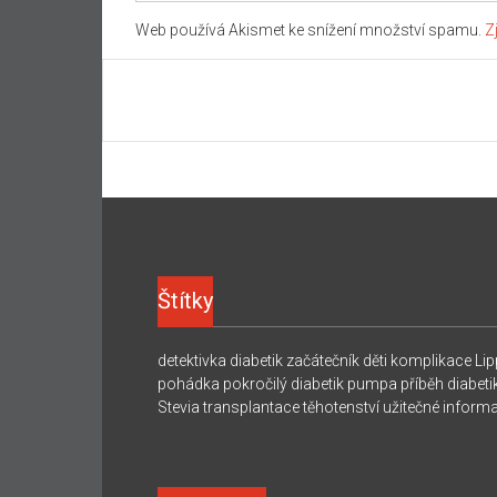
Web používá Akismet ke snížení množství spamu.
Z
Štítky
detektivka
diabetik začátečník
děti
komplikace
Lip
pohádka
pokročilý diabetik
pumpa
příběh diabeti
Stevia
transplantace
těhotenství
užitečné inform