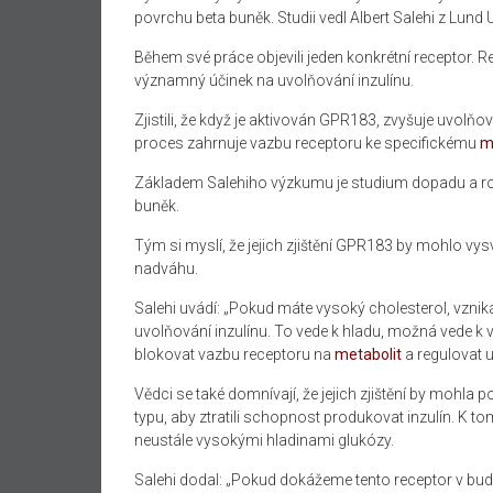
povrchu beta buněk. Studii vedl Albert Salehi z Lund U
Během své práce objevili jeden konkrétní receptor.
významný účinek na uvolňování inzulínu.
Zjistili, že když je aktivován GPR183, zvyšuje uvolň
proces zahrnuje vazbu receptoru ke specifickému
m
Základem Salehiho výzkumu je studium dopadu a rol
buněk.
Tým si myslí, že jejich zjištění GPR183 by mohlo vysv
nadváhu.
Salehi uvádí: „Pokud máte vysoký cholesterol, vznik
uvolňování inzulínu. To vede k hladu, možná vede k 
blokovat vazbu receptoru na
metabolit
a regulovat u
Vědci se také domnívají, že jejich zjištění by mohla
typu, aby ztratili schopnost produkovat inzulín. K 
neustále vysokými hladinami glukózy.
Salehi dodal: „Pokud dokážeme tento receptor v budou