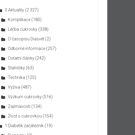
0 Aktuality
(2 327)
Komplikace
(180)
Léčba cukrovky
(338)
O časopisu Diasvět
(2)
Odborné informace
(257)
Ostatní články
(242)
Statistiky
(63)
Technika
(125)
Výživa
(487)
Výzkum cukrovky
(516)
Zajímavosti
(134)
Život s cukrovkou
(154)
1 Diabetik začátečník
(19)