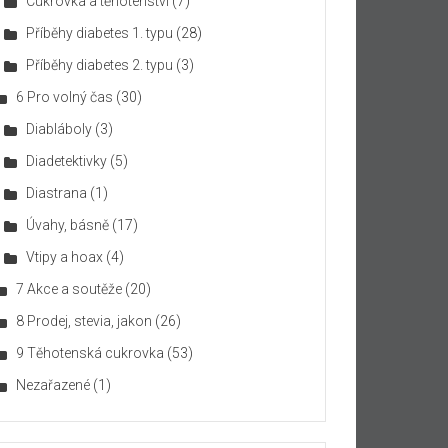
Cukrovka a těhotenství
(7)
Příběhy diabetes 1. typu
(28)
Příběhy diabetes 2. typu
(3)
6 Pro volný čas
(30)
Diabláboly
(3)
Diadetektivky
(5)
Diastrana
(1)
Úvahy, básně
(17)
Vtipy a hoax
(4)
7 Akce a soutěže
(20)
8 Prodej, stevia, jakon
(26)
9 Těhotenská cukrovka
(53)
Nezařazené
(1)