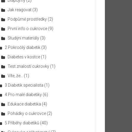
Diapojmy
(2)
Jak reagovat
(3)
Podpůrné prostředky
(2)
První info o cukrovce
(9)
Studijní materiály
(3)
2 Pokročilý diabetik
(3)
Diabetes v kostce
(1)
Test znalostí cukrovky
(1)
Víte, že…
(1)
3 Diabetik specialista
(1)
4 Pro malé diabetiky
(6)
Edukace diabetika
(4)
Pohádky o cukrovce
(2)
5 Příběhy diabetiků
(40)