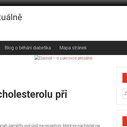
tuálně
Blog o běhání diabetika
Mapa stránek
cholesterolu při
jah zaměřily své úsilí na receptory, které se nacházejí na