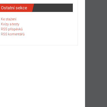
Ostatní sekce
Ke stažení
Kvízy a testy
RSS příspěvků
RSS komentářů