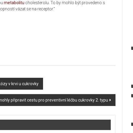
nou
metabolitu
cholesterolu. To by mohlo být provedeno s
pností vázat se na receptor.“
ózy v krvi u cukrovky
ohly připravit cestu pro preventivní léčbu cukrovky 2. typu