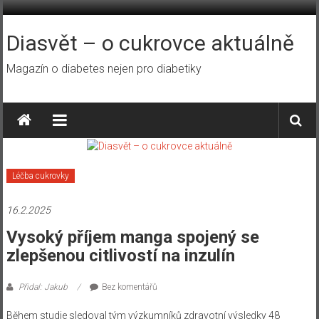
Přeskočit
na
obsah
Diasvět – o cukrovce aktuálně
Magazín o diabetes nejen pro diabetiky
Léčba cukrovky
16.2.2025
Vysoký příjem manga spojený se
zlepšenou citlivostí na inzulín
Přidal: Jakub
Bez komentářů
Během studie sledoval tým výzkumníků zdravotní výsledky 48