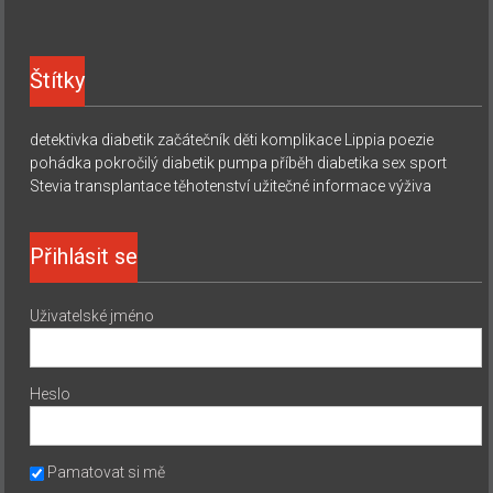
Štítky
detektivka
diabetik začátečník
děti
komplikace
Lippia
poezie
pohádka
pokročilý diabetik
pumpa
příběh diabetika
sex
sport
Stevia
transplantace
těhotenství
užitečné informace
výživa
Přihlásit se
Uživatelské jméno
Heslo
Pamatovat si mě