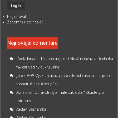
Registrovat
Zapomněli jste heslo?
Nejnovější komentáře
b"asta binance h"anvisningskod
:
Nová neinvazivní technika
měření hladiny cukru v krvi
gate io开户
:
Výzkum ukazuje, že velikost vašeho jídla je pro
hubnutí účinnější než půst
Donaldkah
:
Zdravotní typ: máte cukrovku? Zkuste tyto
potraviny
Václav
:
Seznamka
Václav
:
Seznamka