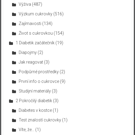
Výživa
(487)
Výzkum cukrovky
(516)
Zajímavosti
(134)
Život s cukrovkou
(154)
1 Diabetik začátečník
(19)
Diapojmy
(2)
Jak reagovat
(3)
Podpůrné prostředky
(2)
První info o cukrovce
(9)
Studijní materiály
(3)
2 Pokročilý diabetik
(3)
Diabetes v kostce
(1)
Test znalostí cukrovky
(1)
Víte, že…
(1)