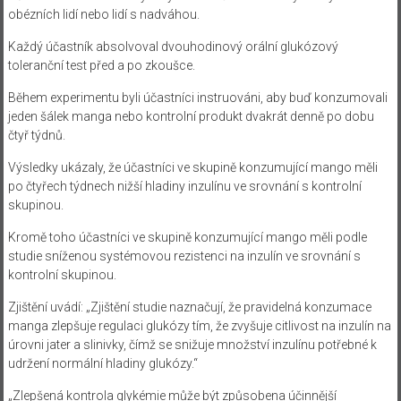
obézních lidí nebo lidí s nadváhou.
Každý účastník absolvoval dvouhodinový orální glukózový
toleranční test před a po zkoušce.
Během experimentu byli účastníci instruováni, aby buď konzumovali
jeden šálek manga nebo kontrolní produkt dvakrát denně po dobu
čtyř týdnů.
Výsledky ukázaly, že účastníci ve skupině konzumující mango měli
po čtyřech týdnech nižší hladiny inzulínu ve srovnání s kontrolní
skupinou.
Kromě toho účastníci ve skupině konzumující mango měli podle
studie sníženou systémovou rezistenci na inzulín ve srovnání s
kontrolní skupinou.
Zjištění uvádí: „Zjištění studie naznačují, že pravidelná konzumace
manga zlepšuje regulaci glukózy tím, že zvyšuje citlivost na inzulín na
úrovni jater a slinivky, čímž se snižuje množství inzulínu potřebné k
udržení normální hladiny glukózy.“
„Zlepšená kontrola glykémie může být způsobena účinnější