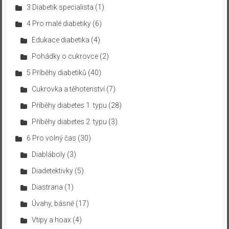
3 Diabetik specialista
(1)
4 Pro malé diabetiky
(6)
Edukace diabetika
(4)
Pohádky o cukrovce
(2)
5 Příběhy diabetiků
(40)
Cukrovka a těhotenství
(7)
Příběhy diabetes 1. typu
(28)
Příběhy diabetes 2. typu
(3)
6 Pro volný čas
(30)
Diabláboly
(3)
Diadetektivky
(5)
Diastrana
(1)
Úvahy, básně
(17)
Vtipy a hoax
(4)