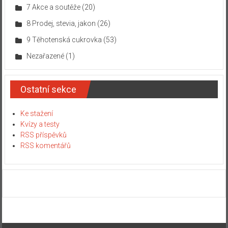
7 Akce a soutěže
(20)
8 Prodej, stevia, jakon
(26)
9 Těhotenská cukrovka
(53)
Nezařazené
(1)
Ostatní sekce
Ke stažení
Kvízy a testy
RSS příspěvků
RSS komentářů