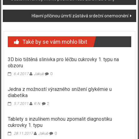
příspěvku
Hlavní příčinou úmrtí zůstává srdeční onemocnění
Také by se vám mohlo líbit
3D bio tištěná slinivka pro léčbu cukrovky 1. typu na
obzoru
6.4.2017
Jakub
0
Jedna z možností výrazného snížení glykémie u
diabetika
5.7.2011
R.N.
2
Tablety s inzulínem mohou zpomalit diagnostiku
cukrovky 1. typu
28.11.2017
Jakub
0