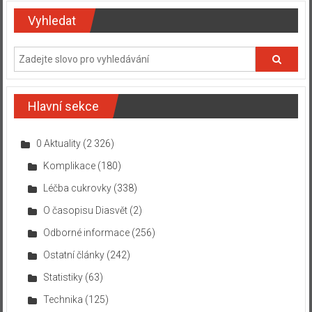
Vyhledat
Hlavní sekce
0 Aktuality
(2 326)
Komplikace
(180)
Léčba cukrovky
(338)
O časopisu Diasvět
(2)
Odborné informace
(256)
Ostatní články
(242)
Statistiky
(63)
Technika
(125)