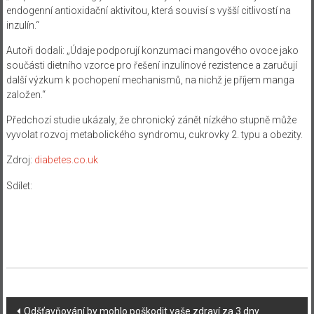
endogenní antioxidační aktivitou, která souvisí s vyšší citlivostí na
inzulín.“
Autoři dodali: „Údaje podporují konzumaci mangového ovoce jako
součásti dietního vzorce pro řešení inzulínové rezistence a zaručují
další výzkum k pochopení mechanismů, na nichž je příjem manga
založen.“
Předchozí studie ukázaly, že chronický zánět nízkého stupně může
vyvolat rozvoj metabolického syndromu, cukrovky 2. typu a obezity.
Zdroj:
diabetes.co.uk
Sdílet:
Navigace
Odšťavňování by mohlo poškodit vaše zdraví za 3 dny