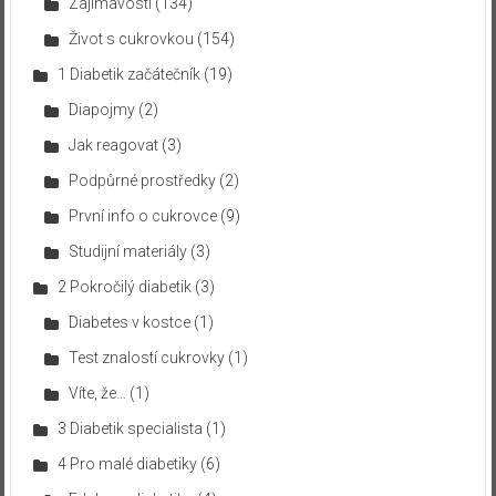
Zajímavosti
(134)
Život s cukrovkou
(154)
1 Diabetik začátečník
(19)
Diapojmy
(2)
Jak reagovat
(3)
Podpůrné prostředky
(2)
První info o cukrovce
(9)
Studijní materiály
(3)
2 Pokročilý diabetik
(3)
Diabetes v kostce
(1)
Test znalostí cukrovky
(1)
Víte, že…
(1)
3 Diabetik specialista
(1)
4 Pro malé diabetiky
(6)