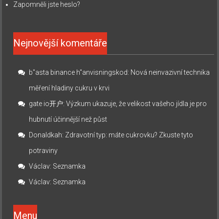
Zapomněli jste heslo?
Nejnovější komentáře
b"asta binance h"anvisningskod
:
Nová neinvazivní technika
měření hladiny cukru v krvi
gate io开户
:
Výzkum ukazuje, že velikost vašeho jídla je pro
hubnutí účinnější než půst
Donaldkah
:
Zdravotní typ: máte cukrovku? Zkuste tyto
potraviny
Václav
:
Seznamka
Václav
:
Seznamka
Menu