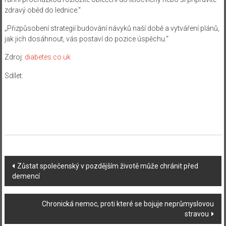
zdravý oběd do lednice.“
„Přizpůsobení strategií budování návyků naší době a vytváření plánů,
jak jich dosáhnout, vás postaví do pozice úspěchu.“
Zdroj:
diabetes.co.uk
Sdílet:
Navigace
Zůstat společenský v pozdějším životě může chránit před
demencí
příspěvku
Chronická nemoc, proti které se bojuje neprůmyslovou
stravou