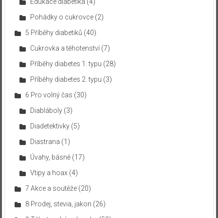
Edukace diabetika
(4)
Pohádky o cukrovce
(2)
5 Příběhy diabetiků
(40)
Cukrovka a těhotenství
(7)
Příběhy diabetes 1. typu
(28)
Příběhy diabetes 2. typu
(3)
6 Pro volný čas
(30)
Diabláboly
(3)
Diadetektivky
(5)
Diastrana
(1)
Úvahy, básně
(17)
Vtipy a hoax
(4)
7 Akce a soutěže
(20)
8 Prodej, stevia, jakon
(26)