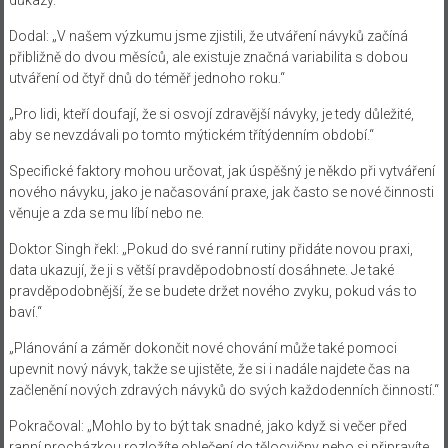
důkazy.“
Dodal: „V našem výzkumu jsme zjistili, že utváření návyků začíná
přibližně do dvou měsíců, ale existuje značná variabilita s dobou
utváření od čtyř dnů do téměř jednoho roku.“
„Pro lidi, kteří doufají, že si osvojí zdravější návyky, je tedy důležité,
aby se nevzdávali po tomto mýtickém třítýdenním období.“
Specifické faktory mohou určovat, jak úspěšný je někdo při vytváření
nového návyku, jako je načasování praxe, jak často se nové činnosti
věnuje a zda se mu líbí nebo ne.
Doktor Singh řekl: „Pokud do své ranní rutiny přidáte novou praxi,
data ukazují, že ji s větší pravděpodobností dosáhnete. Je také
pravděpodobnější, že se budete držet nového zvyku, pokud vás to
baví.“
„Plánování a záměr dokončit nové chování může také pomoci
upevnit nový návyk, takže se ujistěte, že si i nadále najdete čas na
začlenění nových zdravých návyků do svých každodenních činností.“
Pokračoval: „Mohlo by to být tak snadné, jako když si večer před
ranní procházkou rozložíte oblečení do tělocvičny nebo si připravíte