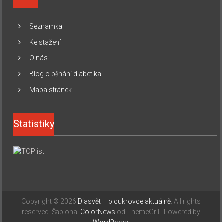
Seznamka
Ke stažení
O nás
Blog o běhání diabetika
Mapa stránek
Statistiky
Copyright © 2026
Diasvět – o cukrovce aktuálně
. All rights
reserved. Šablona:
ColorNews
od ThemeGrill. Powered by