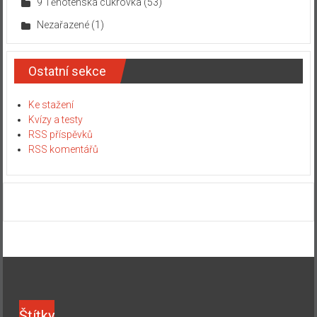
9 Těhotenská cukrovka
(53)
Nezařazené
(1)
Ostatní sekce
Ke stažení
Kvízy a testy
RSS příspěvků
RSS komentářů
Štítky