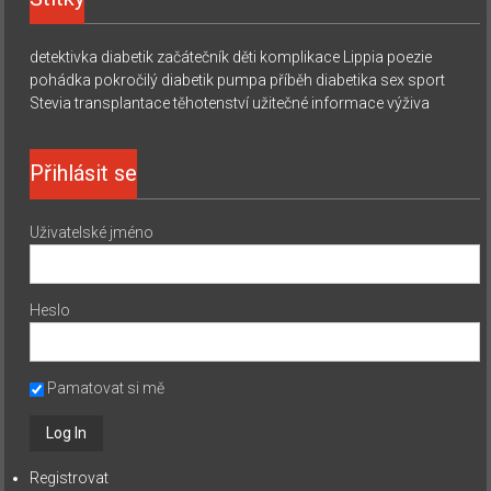
detektivka
diabetik začátečník
děti
komplikace
Lippia
poezie
pohádka
pokročilý diabetik
pumpa
příběh diabetika
sex
sport
Stevia
transplantace
těhotenství
užitečné informace
výživa
Přihlásit se
Uživatelské jméno
Heslo
Pamatovat si mě
Registrovat