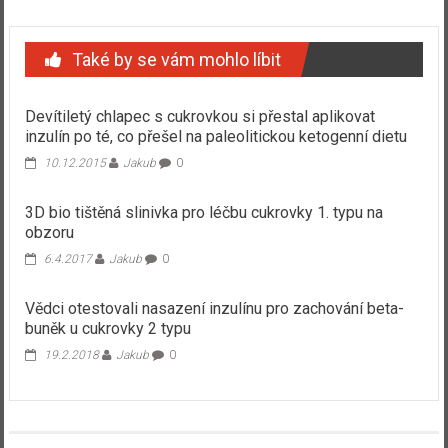
Také by se vám mohlo líbit
Devítiletý chlapec s cukrovkou si přestal aplikovat
inzulín po té, co přešel na paleolitickou ketogenní dietu
10.12.2015
Jakub
0
3D bio tištěná slinivka pro léčbu cukrovky 1. typu na
obzoru
6.4.2017
Jakub
0
Vědci otestovali nasazení inzulínu pro zachování beta-
buněk u cukrovky 2 typu
19.2.2018
Jakub
0