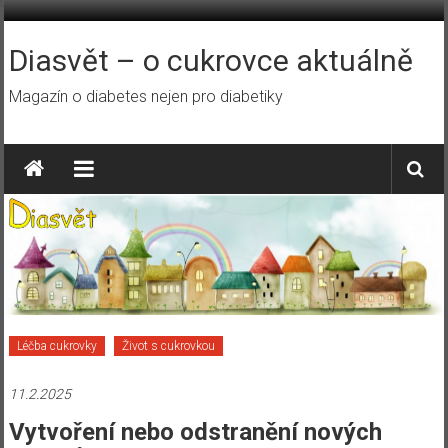
Přeskočit
na
obsah
Diasvět – o cukrovce aktuálně
Magazín o diabetes nejen pro diabetiky
Léčba cukrovky
Život s cukrovkou
11.2.2025
Vytvoření nebo odstranění nových