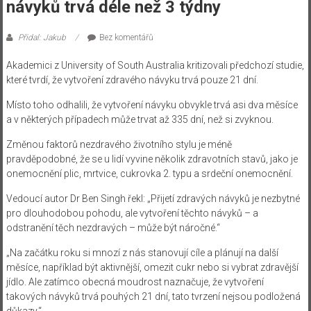
návyků trvá déle než 3 týdny
Přidal: Jakub
Bez komentářů
Akademici z University of South Australia kritizovali předchozí studie,
které tvrdí, že vytvoření zdravého návyku trvá pouze 21 dní.
Místo toho odhalili, že vytvoření návyku obvykle trvá asi dva měsíce
a v některých případech může trvat až 335 dní, než si zvyknou.
Změnou faktorů nezdravého životního stylu je méně
pravděpodobné, že se u lidí vyvine několik zdravotních stavů, jako je
onemocnění plic, mrtvice, cukrovka 2. typu a srdeční onemocnění.
Vedoucí autor Dr Ben Singh řekl: „Přijetí zdravých návyků je nezbytné
pro dlouhodobou pohodu, ale vytvoření těchto návyků – a
odstranění těch nezdravých – může být náročné.“
„Na začátku roku si mnozí z nás stanovují cíle a plánují na další
měsíce, například být aktivnější, omezit cukr nebo si vybrat zdravější
jídlo. Ale zatímco obecná moudrost naznačuje, že vytvoření
takových návyků trvá pouhých 21 dní, tato tvrzení nejsou podložená