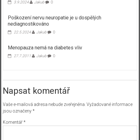
3.9.2024
Jakub
0
Poškození nervu neuropatie je u dospělých
nediagnostikováno
22.5.2024
Jakub
0
Menopauza nemá na diabetes vliv
27.7.2011
Jakub
0
Napsat komentář
Vaše e-mailová adresa nebude zveřejněna.
Vyžadované informace
jsou označeny
*
Komentář
*