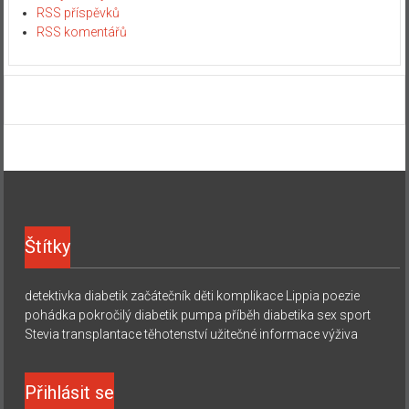
RSS příspěvků
RSS komentářů
Štítky
detektivka
diabetik začátečník
děti
komplikace
Lippia
poezie
pohádka
pokročilý diabetik
pumpa
příběh diabetika
sex
sport
Stevia
transplantace
těhotenství
užitečné informace
výživa
Přihlásit se