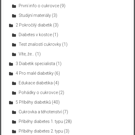
První info o cukrovce
(9)
Studijní materiály
(3)
2 Pokročilý diabetik
(3)
Diabetes v kostce
(1)
Test znalostí cukrovky
(1)
Víte, že…
(1)
3 Diabetik specialista
(1)
4 Pro malé diabetiky
(6)
Edukace diabetika
(4)
Pohádky o cukrovce
(2)
5 Příběhy diabetiků
(40)
Cukrovka a těhotenství
(7)
Příběhy diabetes 1. typu
(28)
Příběhy diabetes 2. typu
(3)