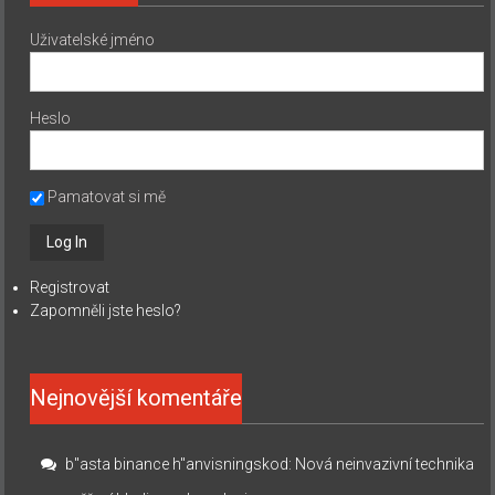
Uživatelské jméno
Heslo
Pamatovat si mě
Registrovat
Zapomněli jste heslo?
Nejnovější komentáře
b"asta binance h"anvisningskod
:
Nová neinvazivní technika