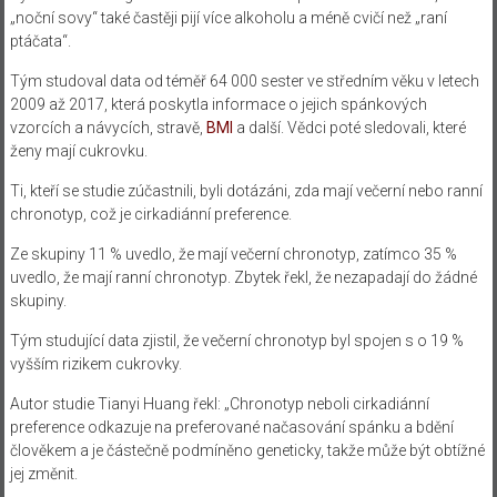
„noční sovy“ také častěji pijí více alkoholu a méně cvičí než „raní
ptáčata“.
Tým studoval data od téměř 64 000 sester ve středním věku v letech
2009 až 2017, která poskytla informace o jejich spánkových
vzorcích a návycích, stravě,
BMI
a další. Vědci poté sledovali, které
ženy mají cukrovku.
Ti, kteří se studie zúčastnili, byli dotázáni, zda mají večerní nebo ranní
chronotyp, což je cirkadiánní preference.
Ze skupiny 11 % uvedlo, že mají večerní chronotyp, zatímco 35 %
uvedlo, že mají ranní chronotyp. Zbytek řekl, že nezapadají do žádné
skupiny.
Tým studující data zjistil, že večerní chronotyp byl spojen s o 19 %
vyšším rizikem cukrovky.
Autor studie Tianyi Huang řekl: „Chronotyp neboli cirkadiánní
preference odkazuje na preferované načasování spánku a bdění
člověkem a je částečně podmíněno geneticky, takže může být obtížné
jej změnit.