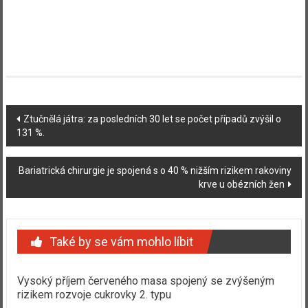
Navigace
Ztučnělá játra: za posledních 30 let se počet případů zvýšil o
131 %.
příspěvku
Bariatrická chirurgie je spojená s o 40 % nižším rizikem rakoviny
krve u obézních žen
Také by se vám mohlo líbit
Vysoký příjem červeného masa spojený se zvýšeným
rizikem rozvoje cukrovky 2. typu