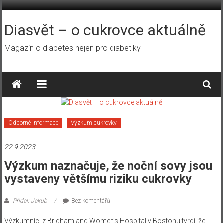
Přeskočit
na
obsah
Diasvět – o cukrovce aktuálně
Magazín o diabetes nejen pro diabetiky
Odborné informace
Výzkum cukrovky
22.9.2023
​Výzkum naznačuje, že noční sovy jsou
vystaveny většímu riziku cukrovky
Přidal: Jakub
Bez komentářů
Výzkumníci z Brigham and Women’s Hospital v Bostonu tvrdí, že