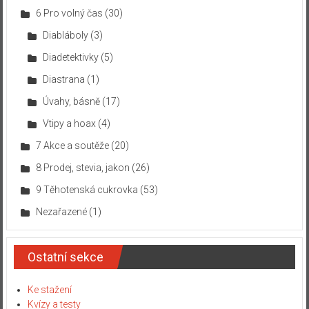
6 Pro volný čas
(30)
Diabláboly
(3)
Diadetektivky
(5)
Diastrana
(1)
Úvahy, básně
(17)
Vtipy a hoax
(4)
7 Akce a soutěže
(20)
8 Prodej, stevia, jakon
(26)
9 Těhotenská cukrovka
(53)
Nezařazené
(1)
Ostatní sekce
Ke stažení
Kvízy a testy