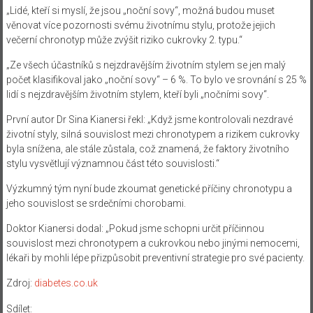
„Lidé, kteří si myslí, že jsou „noční sovy“, možná budou muset
věnovat více pozornosti svému životnímu stylu, protože jejich
večerní chronotyp může zvýšit riziko cukrovky 2. typu.“
„Ze všech účastníků s nejzdravějším životním stylem se jen malý
počet klasifikoval jako „noční sovy“ – 6 %. To bylo ve srovnání s 25 %
lidí s nejzdravějším životním stylem, kteří byli „nočními sovy“.
První autor Dr Sina Kianersi řekl: „Když jsme kontrolovali nezdravé
životní styly, silná souvislost mezi chronotypem a rizikem cukrovky
byla snížena, ale stále zůstala, což znamená, že faktory životního
stylu vysvětlují významnou část této souvislosti.“
Výzkumný tým nyní bude zkoumat genetické příčiny chronotypu a
jeho souvislost se srdečními chorobami.
Doktor Kianersi dodal: „Pokud jsme schopni určit příčinnou
souvislost mezi chronotypem a cukrovkou nebo jinými nemocemi,
lékaři by mohli lépe přizpůsobit preventivní strategie pro své pacienty.
Zdroj:
diabetes.co.uk
Sdílet: