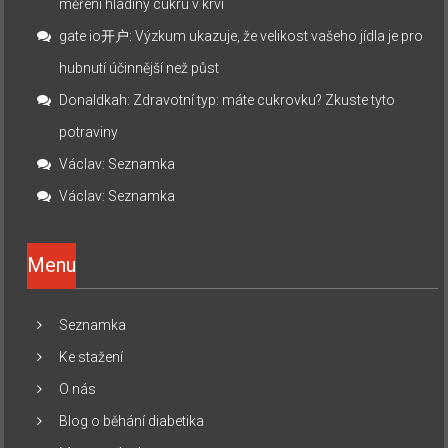
měření hladiny cukru v krvi
gate io开户
:
Výzkum ukazuje, že velikost vašeho jídla je pro
hubnutí účinnější než půst
Donaldkah
:
Zdravotní typ: máte cukrovku? Zkuste tyto
potraviny
Václav
:
Seznamka
Václav
:
Seznamka
Menu
Seznamka
Ke stažení
O nás
Blog o běhání diabetika