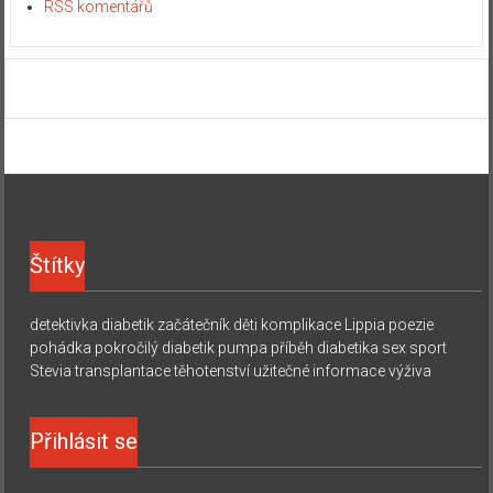
RSS komentářů
Štítky
detektivka
diabetik začátečník
děti
komplikace
Lippia
poezie
pohádka
pokročilý diabetik
pumpa
příběh diabetika
sex
sport
Stevia
transplantace
těhotenství
užitečné informace
výživa
Přihlásit se