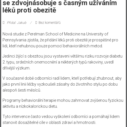
se zdvojnásobuje s časným užíváním
léků proti obezitě
Přidal: Jakub
Bez komentářů
Nová studie z Perelman School of Medicine na University of
Pennsylvania zjistila, že přidání léků proti obezitě je prospěšné pro
lidi, kteří nehubnou pouze pomocí behaviorálních metod.
Jedinci žijící s obezitou jsou vystaveni většímu riziku rozvoje diabetu
2. typu, srdečních onemocnění a některých typů rakoviny, uvedl
dřívější výzkum.
V současné době odborníci radí lidem, kteří potřebují zhubnout, aby
jako první linii léčby vyzkoušeli zásahy do životního stylu po dobu
alespoň šesti měsíců.
Programy behaviorální terapie mohou zahrnovat zvýšenou fyzickou
aktivitu a nízkokalorickou dietu.
Tyto intervence často vedou vyškolení odborníci a pomáhají lidem
stanovit dosažitelné cíle v oblasti zdraví a hmotnosti.