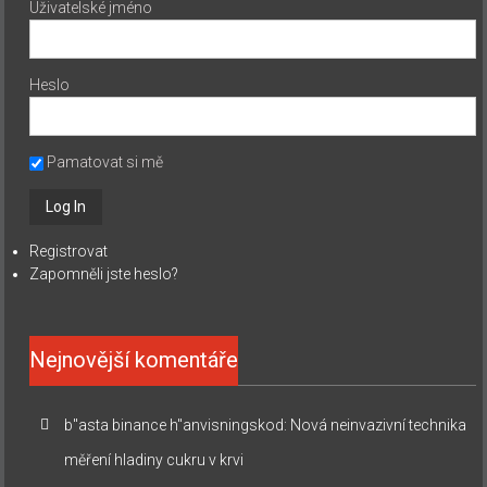
Uživatelské jméno
Heslo
Pamatovat si mě
Registrovat
Zapomněli jste heslo?
Nejnovější komentáře
b"asta binance h"anvisningskod
:
Nová neinvazivní technika
měření hladiny cukru v krvi