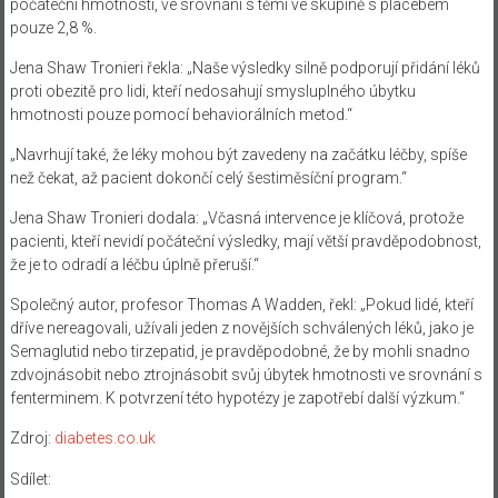
počáteční hmotnosti, ve srovnání s těmi ve skupině s placebem
pouze 2,8 %.
Jena Shaw Tronieri řekla: „Naše výsledky silně podporují přidání léků
proti obezitě pro lidi, kteří nedosahují smysluplného úbytku
hmotnosti pouze pomocí behaviorálních metod.“
„Navrhují také, že léky mohou být zavedeny na začátku léčby, spíše
než čekat, až pacient dokončí celý šestiměsíční program.“
Jena Shaw Tronieri dodala: „Včasná intervence je klíčová, protože
pacienti, kteří nevidí počáteční výsledky, mají větší pravděpodobnost,
že je to odradí a léčbu úplně přeruší.“
Společný autor, profesor Thomas A Wadden, řekl: „Pokud lidé, kteří
dříve nereagovali, užívali jeden z novějších schválených léků, jako je
Semaglutid nebo tirzepatid, je pravděpodobné, že by mohli snadno
zdvojnásobit nebo ztrojnásobit svůj úbytek hmotnosti ve srovnání s
fenterminem. K potvrzení této hypotézy je zapotřebí další výzkum.“
Zdroj:
diabetes.co.uk
Sdílet: