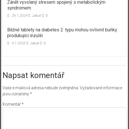
Zánět vyvolaný stresem spojený s metabolickým
syndromem
26.1.2024
Jakub
0
Běžné tablety na diabetes 2. typu mohou ovlivnit buňky
produkující inzulín
9.1.2026
Jakub
0
Napsat komentář
Vaše e-mailová adresa nebude zveřejněna.
Vyžadované informace
jsou označeny
*
Komentář
*