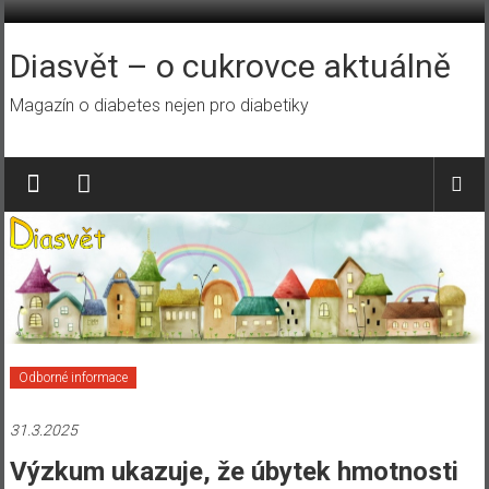
Přeskočit
na
obsah
Diasvět – o cukrovce aktuálně
Magazín o diabetes nejen pro diabetiky
Odborné informace
31.3.2025
Výzkum ukazuje, že úbytek hmotnosti