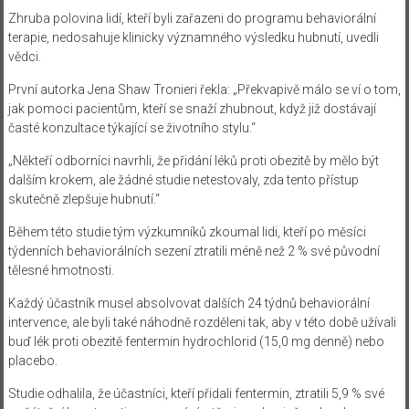
Zhruba polovina lidí, kteří byli zařazeni do programu behaviorální
terapie, nedosahuje klinicky významného výsledku hubnutí, uvedli
vědci.
První autorka Jena Shaw Tronieri řekla: „Překvapivě málo se ví o tom,
jak pomoci pacientům, kteří se snaží zhubnout, když již dostávají
časté konzultace týkající se životního stylu.“
„Někteří odborníci navrhli, že přidání léků proti obezitě by mělo být
dalším krokem, ale žádné studie netestovaly, zda tento přístup
skutečně zlepšuje hubnutí.“
Během této studie tým výzkumníků zkoumal lidi, kteří po měsíci
týdenních behaviorálních sezení ztratili méně než 2 % své původní
tělesné hmotnosti.
Každý účastník musel absolvovat dalších 24 týdnů behaviorální
intervence, ale byli také náhodně rozděleni tak, aby v této době užívali
buď lék proti obezitě fentermin hydrochlorid (15,0 mg denně) nebo
placebo.
Studie odhalila, že účastníci, kteří přidali fentermin, ztratili 5,9 % své