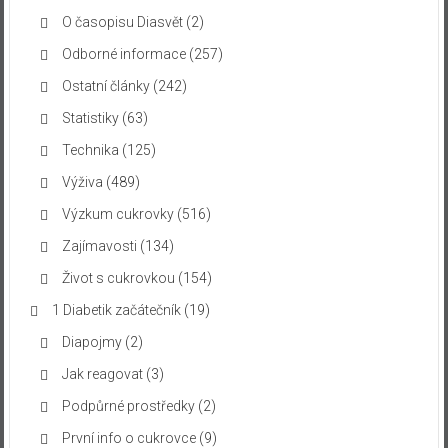
O časopisu Diasvět
(2)
Odborné informace
(257)
Ostatní články
(242)
Statistiky
(63)
Technika
(125)
Výživa
(489)
Výzkum cukrovky
(516)
Zajímavosti
(134)
Život s cukrovkou
(154)
1 Diabetik začátečník
(19)
Diapojmy
(2)
Jak reagovat
(3)
Podpůrné prostředky
(2)
První info o cukrovce
(9)