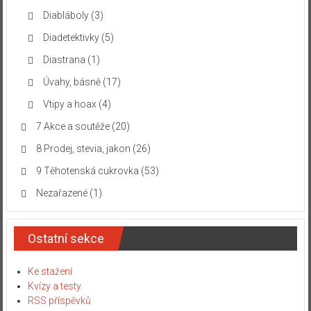
Diabláboly
(3)
Diadetektivky
(5)
Diastrana
(1)
Úvahy, básně
(17)
Vtipy a hoax
(4)
7 Akce a soutěže
(20)
8 Prodej, stevia, jakon
(26)
9 Těhotenská cukrovka
(53)
Nezařazené
(1)
Ostatní sekce
Ke stažení
Kvízy a testy
RSS příspěvků