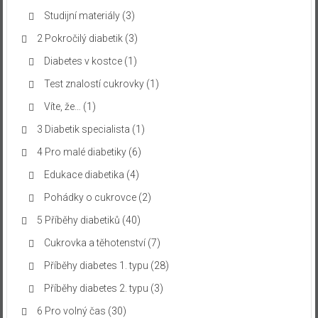
Studijní materiály
(3)
2 Pokročilý diabetik
(3)
Diabetes v kostce
(1)
Test znalostí cukrovky
(1)
Víte, že…
(1)
3 Diabetik specialista
(1)
4 Pro malé diabetiky
(6)
Edukace diabetika
(4)
Pohádky o cukrovce
(2)
5 Příběhy diabetiků
(40)
Cukrovka a těhotenství
(7)
Příběhy diabetes 1. typu
(28)
Příběhy diabetes 2. typu
(3)
6 Pro volný čas
(30)