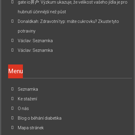
gate io开户
:
Výzkum ukazuje, že velikost vašeho jídla je pro
hubnutí účinnější než půst
Donaldkah
:
Zdravotní typ: máte cukrovku? Zkuste tyto
potraviny
Václav
:
Seznamka
Václav
:
Seznamka
Menu
Seznamka
Ke stažení
O nás
Blog o běhání diabetika
Mapa stránek