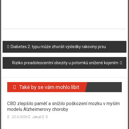
Navigace
Diabetes 2. typu může zhoršit výsledky rakoviny prsu
příspěvku
Riziko preadolescentní obezity u potomků snížené kojením
Také by se vám mohlo líbit
CBD zlepšilo paměť a snížilo poškození mozku v myším
modelu Alzheimerovy choroby
22.4.2026
Jakub
0