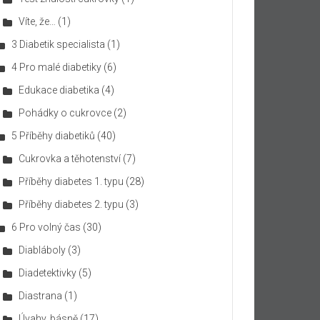
Víte, že…
(1)
3 Diabetik specialista
(1)
4 Pro malé diabetiky
(6)
Edukace diabetika
(4)
Pohádky o cukrovce
(2)
5 Příběhy diabetiků
(40)
Cukrovka a těhotenství
(7)
Příběhy diabetes 1. typu
(28)
Příběhy diabetes 2. typu
(3)
6 Pro volný čas
(30)
Diabláboly
(3)
Diadetektivky
(5)
Diastrana
(1)
Úvahy, básně
(17)