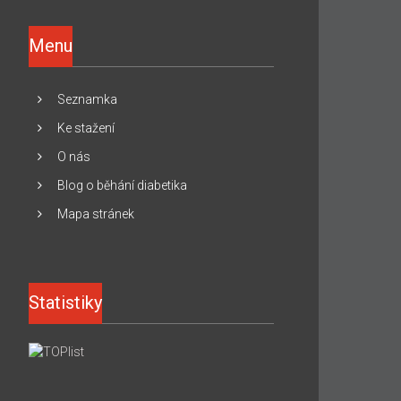
Menu
Seznamka
Ke stažení
O nás
Blog o běhání diabetika
Mapa stránek
Statistiky