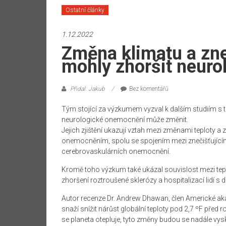
Ostatní články
1.12.2022
Změna klimatu a zne
mohly zhoršit neur
Přidal: Jakub
Bez komentářů
Tým stojící za výzkumem vyzval k dalším studiím s tí
neurologické onemocnění může změnit.
Jejich zjištění ukazují vztah mezi změnami teploty a
onemocněním, spolu se spojením mezi znečišťujícími
cerebrovaskulárních onemocnění.
Kromě toho výzkum také ukázal souvislost mezi te
zhoršení roztroušené sklerózy a hospitalizací lidí s 
Autor recenze Dr. Andrew Dhawan, člen Americké aka
snaží snížit nárůst globální teploty pod 2,7 ºF před 
se planeta otepluje, tyto změny budou se nadále vys