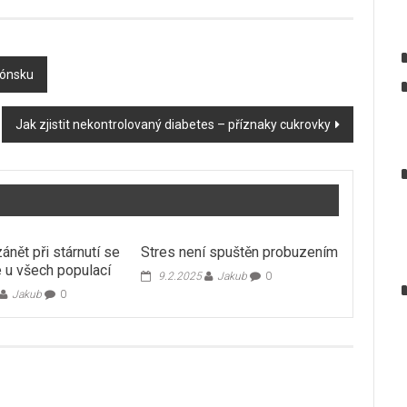
rónsku
Jak zjistit nekontrolovaný diabetes – příznaky cukrovky
ánět při stárnutí se
Stres není spuštěn probuzením
e u všech populací
9.2.2025
Jakub
0
Jakub
0