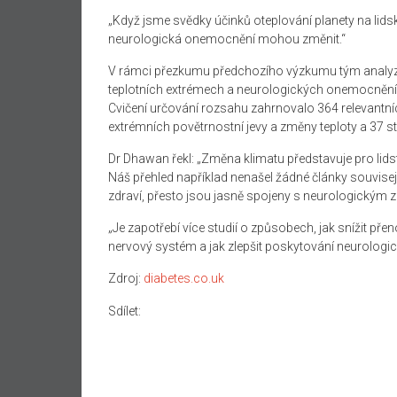
„Když jsme svědky účinků oteplování planety na lidské
neurologická onemocnění mohou změnit.“
V rámci přezkumu předchozího výzkumu tým analyzov
teplotních extrémech a neurologických onemocněníc
Cvičení určování rozsahu zahrnovalo 364 relevantních
extrémních povětrnostní jevy a změny teploty a 37 s
Dr Dhawan řekl: „Změna klimatu představuje pro lid
Náš přehled například nenašel žádné články souvisej
zdraví, přesto jsou jasně spojeny s neurologickým 
„Je zapotřebí více studií o způsobech, jak snížit př
nervový systém a jak zlepšit poskytování neurologic
Zdroj:
diabetes.co.uk
Sdílet: