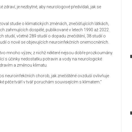
 zdraví, je nezbytné, aby neurologové předvídali, jak se
al studie o klimatických změnách, znečišťujících látkách,
h zahrnujících dospělé, publikované v letech 1990 až 2022.
 studií, včetně 289 studií o dopadu znečištění, 38 studií o
tudií o nově se objevujících neuroinfekčních onemocněních.
stvo mnoho výzev, z nichž některé nejsou dobře prozkoumány.
ící s účinky nedostatku potravin a vody na neurologické
zdravím a změnou klimatu.
enos neuroinfekčních chorob, jak znečištěné ovzduší ovlivňuje
ké péče tváří v tvář poruchám souvisejícím s klimatem.“