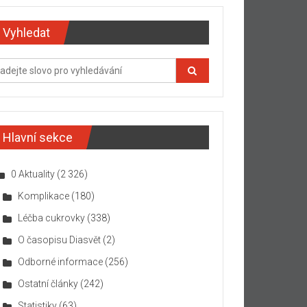
Vyhledat
Hlavní sekce
0 Aktuality
(2 326)
Komplikace
(180)
Léčba cukrovky
(338)
O časopisu Diasvět
(2)
Odborné informace
(256)
Ostatní články
(242)
Statistiky
(63)