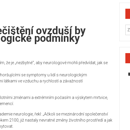
čištění ovzduší by
ologické podmínky
m, že je „nezbytné“, aby neurologové mohli předvídat, jak se
 zhoršujícími se symptomy u lidí s neurologickým
 látkami ve vzduchu a rychlostí a závažností
plotními změnami a extrémním počasím a výskytem mrtvice,
demencí.
demie neurologie, řekl: „Ačkoli se mezinárodní společenství
rokem 2100, již nastaly nevratné změny životního prostředí a jak
kytovat.