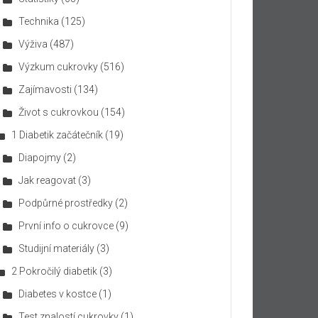
Technika
(125)
Výživa
(487)
Výzkum cukrovky
(516)
Zajímavosti
(134)
Život s cukrovkou
(154)
1 Diabetik začátečník
(19)
Diapojmy
(2)
Jak reagovat
(3)
Podpůrné prostředky
(2)
První info o cukrovce
(9)
Studijní materiály
(3)
2 Pokročilý diabetik
(3)
Diabetes v kostce
(1)
Test znalostí cukrovky
(1)