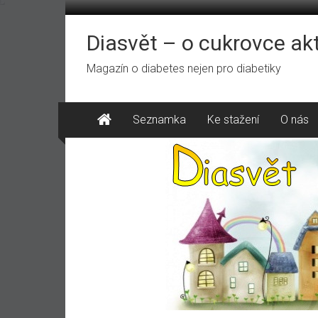
Přeskočit
na
obsah
Diasvět – o cukrovce ak
Magazín o diabetes nejen pro diabetiky
Seznamka
Ke stažení
O nás