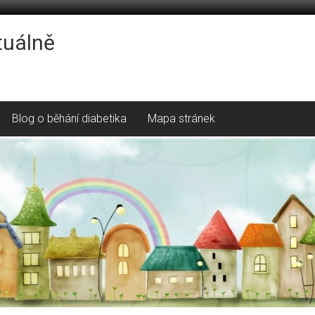
tuálně
Blog o běhání diabetika
Mapa stránek