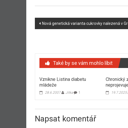
Navigace
Nová genetická varianta cukrovky nalezená v G
příspěvku
Také by se vám mohlo líbit
Vznikne Listina diabetu
Chronický z
mládeže
neprojevuj
28.6.2007
Jitka
1
19.7.2025
Napsat komentář