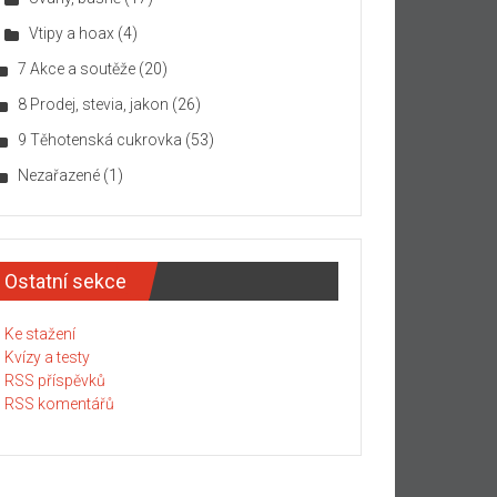
Vtipy a hoax
(4)
7 Akce a soutěže
(20)
8 Prodej, stevia, jakon
(26)
9 Těhotenská cukrovka
(53)
Nezařazené
(1)
Ostatní sekce
Ke stažení
Kvízy a testy
RSS příspěvků
RSS komentářů