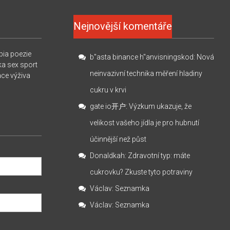
Nejnovější komentáře
pia
poezie
b"asta binance h"anvisningskod
:
Nová
ka
sex
sport
neinvazivní technika měření hladiny
ace
výživa
cukru v krvi
gate io开户
:
Výzkum ukazuje, že
velikost vašeho jídla je pro hubnutí
účinnější než půst
Donaldkah
:
Zdravotní typ: máte
cukrovku? Zkuste tyto potraviny
Václav
:
Seznamka
Václav
:
Seznamka