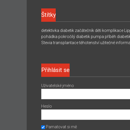
Štítky
detektivka
diabetik začátečník
děti
komplikace
Lip
pohádka
pokročilý diabetik
pumpa
příběh diabeti
Stevia
transplantace
těhotenství
užitečné inform
Přihlásit se
Uživatelské jméno
Heslo
Pamatovat si mě