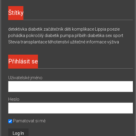
Štítky
detektivka
diabetik začátečník
děti
komplikace
Lippia
poezie
pohádka
pokročilý diabetik
pumpa
příběh diabetika
sex
sport
Stevia
transplantace
těhotenství
užitečné informace
výživa
Přihlásit se
Uživatelské jméno
Heslo
Pamatovat si mě