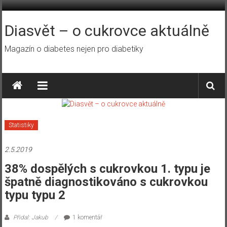
Přeskočit
na
obsah
Diasvět – o cukrovce aktuálně
Magazín o diabetes nejen pro diabetiky
Statistiky
2.5.2019
38% dospělých s cukrovkou 1. typu je
špatně diagnostikováno s cukrovkou
typu typu 2
Přidal: Jakub
1 komentář