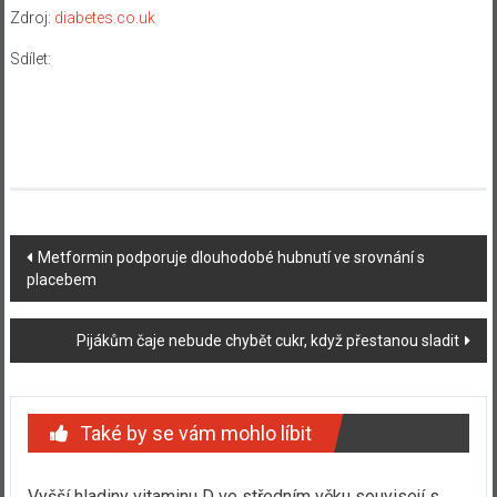
Zdroj:
diabetes.co.uk
Sdílet:
Navigace
Metformin podporuje dlouhodobé hubnutí ve srovnání s
placebem
příspěvku
Pijákům čaje nebude chybět cukr, když přestanou sladit
Také by se vám mohlo líbit
Vyšší hladiny vitaminu D ve středním věku souvisejí s