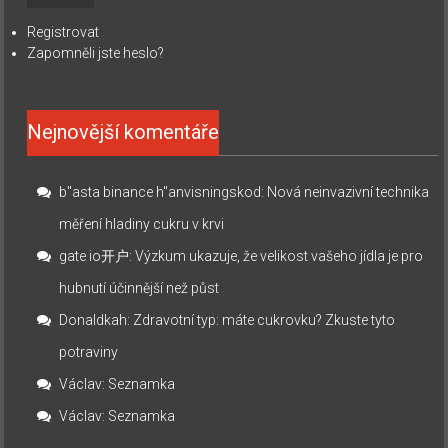
Registrovat
Zapomněli jste heslo?
Nejnovější komentáře
b"asta binance h"anvisningskod
:
Nová neinvazivní technika
měření hladiny cukru v krvi
gate io开户
:
Výzkum ukazuje, že velikost vašeho jídla je pro
hubnutí účinnější než půst
Donaldkah
:
Zdravotní typ: máte cukrovku? Zkuste tyto
potraviny
Václav
:
Seznamka
Václav
:
Seznamka