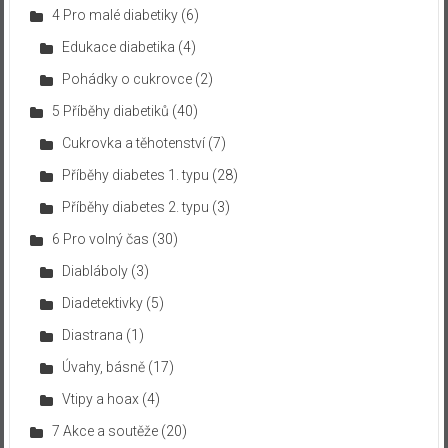
4 Pro malé diabetiky
(6)
Edukace diabetika
(4)
Pohádky o cukrovce
(2)
5 Příběhy diabetiků
(40)
Cukrovka a těhotenství
(7)
Příběhy diabetes 1. typu
(28)
Příběhy diabetes 2. typu
(3)
6 Pro volný čas
(30)
Diabláboly
(3)
Diadetektivky
(5)
Diastrana
(1)
Úvahy, básně
(17)
Vtipy a hoax
(4)
7 Akce a soutěže
(20)