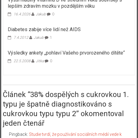
lepším zdravím mozku v pozdějším věku
16.4.2026
Jakub
0
Diabetes zabije více lidí než AIDS
7.4.2012
Jakub
1
Výsledky ankety „pohlaví Vašeho prvorozeného dítěte“
22.5.2008
Jitka
0
Článek “
38% dospělých s cukrovkou 1.
typu je špatně diagnostikováno s
cukrovkou typu typu 2
” okomentoval
jeden čtenář
Pingback:
Studie tvrdí, že používání sociálních médií vede k