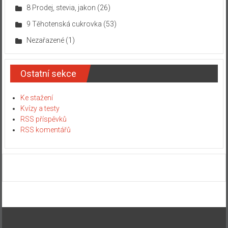
8 Prodej, stevia, jakon
(26)
9 Těhotenská cukrovka
(53)
Nezařazené
(1)
Ostatní sekce
Ke stažení
Kvízy a testy
RSS příspěvků
RSS komentářů