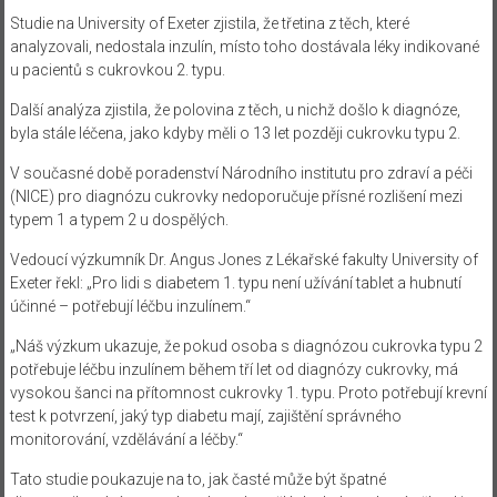
Studie na University of Exeter zjistila, že třetina z těch, které
analyzovali, nedostala inzulín, místo toho dostávala léky indikované
u pacientů s cukrovkou 2. typu.
Další analýza zjistila, že polovina z těch, u nichž došlo k diagnóze,
byla stále léčena, jako kdyby měli o 13 let později cukrovku typu 2.
V současné době poradenství Národního institutu pro zdraví a péči
(NICE) pro diagnózu cukrovky nedoporučuje přísné rozlišení mezi
typem 1 a typem 2 u dospělých.
Vedoucí výzkumník Dr. Angus Jones z Lékařské fakulty University of
Exeter řekl: „Pro lidi s diabetem 1. typu není užívání tablet a hubnutí
účinné – potřebují léčbu inzulínem.“
„Náš výzkum ukazuje, že pokud osoba s diagnózou cukrovka typu 2
potřebuje léčbu inzulínem během tří let od diagnózy cukrovky, má
vysokou šanci na přítomnost cukrovky 1. typu. Proto potřebují krevní
test k potvrzení, jaký typ diabetu mají, zajištění správného
monitorování, vzdělávání a léčby.“
Tato studie poukazuje na to, jak časté může být špatné