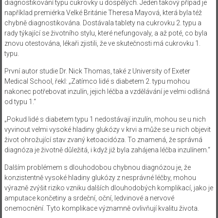
diagnostikování typu cukrovky u dospělých. Jeden takový případ je
například premiérka Velké Británie Theresa Mayová, která byla též
chybně diagnostikována. Dostávala tablety na cukrovku 2. typu a
rady týkající se životního stylu, které nefungovaly, a až poté, co byla
znovu otestována, lékaři zjistili, že ve skutečnosti má cukrovku 1.
typu.
První autor studie Dr. Nick Thomas, také z University of Exeter
Medical School, řekl: „Zatímco lidé s diabetem 2. typu mohou
nakonec potřebovat inzulín, jejich léčba a vzdělávání je velmi odlišná
od typu 1.“
„Pokud lidé s diabetem typu 1 nedostávají inzulín, mohou se u nich
vyvinout velmi vysoké hladiny glukózy v krvi a může se u nich objevit
život ohrožující stav zvaný ketoacidóza. To znamená, že správná
diagnóza je životně důležitá, i když již byla zahájena léčba inzulínem.“
Dalším problémem s dlouhodobou chybnou diagnózou je, že
konzistentně vysoké hladiny glukózy z nesprávné léčby, mohou
výrazně zvýšit riziko vzniku dalších dlouhodobých komplikací, jako je
amputace končetiny a srdeční, oční, ledvinové a nervové
onemocnění. Tyto komplikace významně ovlivňují kvalitu života.