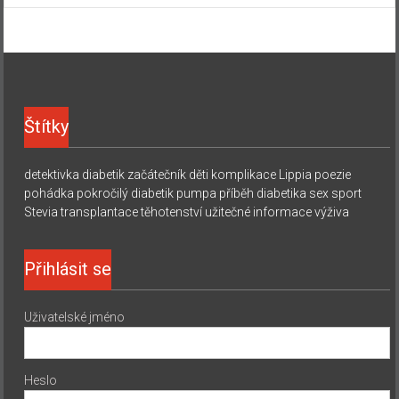
Štítky
detektivka
diabetik začátečník
děti
komplikace
Lippia
poezie
pohádka
pokročilý diabetik
pumpa
příběh diabetika
sex
sport
Stevia
transplantace
těhotenství
užitečné informace
výživa
Přihlásit se
Uživatelské jméno
Heslo