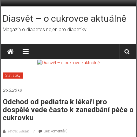
Přeskočit
na
obsah
Diasvět – o cukrovce aktuálně
Magazín o diabetes nejen pro diabetiky
Statistiky
26.3.2013
Odchod od pediatra k lékaři pro
dospělé vede často k zanedbání péče o
cukrovku
Přidal: Jakub
Bez komentářů