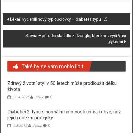
Navigace
Lékaři vyčlenili nový typ cukrovky – diabetes typu 1,5
příspěvku
Stévia – přírodní sladidlo z džungle, které nezvýší Vaši
glykémii
Také by se vám mohlo líbit
Zdravý životní styl v 50 letech může prodloužit délku
života
23.4.2025
Jakub
0
Diabetici 2. typu s normální hmotností umírají dříve, než
jejich obézní protějšky
9.8.2012
Jakub
0