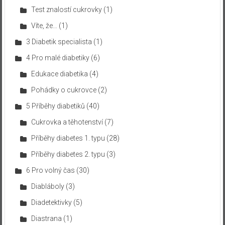
Test znalostí cukrovky
(1)
Víte, že…
(1)
3 Diabetik specialista
(1)
4 Pro malé diabetiky
(6)
Edukace diabetika
(4)
Pohádky o cukrovce
(2)
5 Příběhy diabetiků
(40)
Cukrovka a těhotenství
(7)
Příběhy diabetes 1. typu
(28)
Příběhy diabetes 2. typu
(3)
6 Pro volný čas
(30)
Diabláboly
(3)
Diadetektivky
(5)
Diastrana
(1)