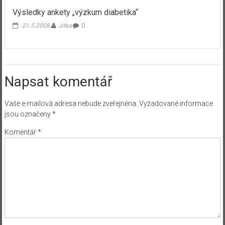
Výsledky ankety „výzkum diabetika“
21.5.2008
Jitka
0
Napsat komentář
Vaše e-mailová adresa nebude zveřejněna.
Vyžadované informace
jsou označeny
*
Komentář
*