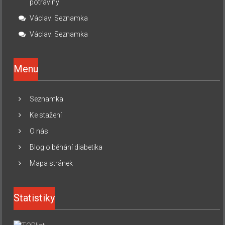
potraviny
Václav
:
Seznamka
Václav
:
Seznamka
Menu
Seznamka
Ke stažení
O nás
Blog o běhání diabetika
Mapa stránek
Statistiky