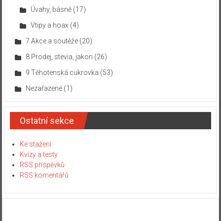
Úvahy, básně
(17)
Vtipy a hoax
(4)
7 Akce a soutěže
(20)
8 Prodej, stevia, jakon
(26)
9 Těhotenská cukrovka
(53)
Nezařazené
(1)
Ostatní sekce
Ke stažení
Kvízy a testy
RSS příspěvků
RSS komentářů