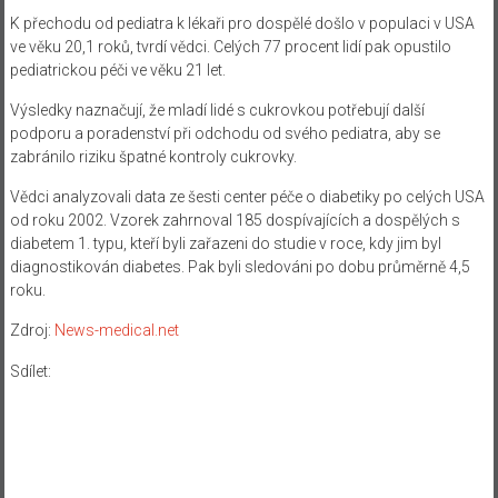
K přechodu od pediatra k lékaři pro dospělé došlo v populaci v USA
ve věku 20,1 roků, tvrdí vědci. Celých 77 procent lidí pak opustilo
pediatrickou péči ve věku 21 let.
Výsledky naznačují, že mladí lidé s cukrovkou potřebují další
podporu a poradenství při odchodu od svého pediatra, aby se
zabránilo riziku špatné kontroly cukrovky.
Vědci analyzovali data ze šesti center péče o diabetiky po celých USA
od roku 2002. Vzorek zahrnoval 185 dospívajících a dospělých s
diabetem 1. typu, kteří byli zařazeni do studie v roce, kdy jim byl
diagnostikován diabetes. Pak byli sledováni po dobu průměrně 4,5
roku.
Zdroj:
News-medical.net
Sdílet: