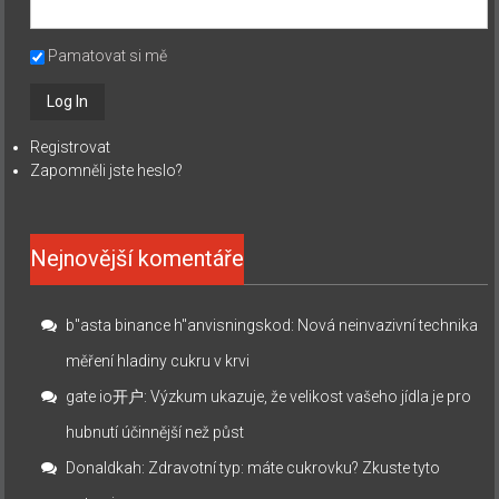
Pamatovat si mě
Registrovat
Zapomněli jste heslo?
Nejnovější komentáře
b"asta binance h"anvisningskod
:
Nová neinvazivní technika
měření hladiny cukru v krvi
gate io开户
:
Výzkum ukazuje, že velikost vašeho jídla je pro
hubnutí účinnější než půst
Donaldkah
:
Zdravotní typ: máte cukrovku? Zkuste tyto