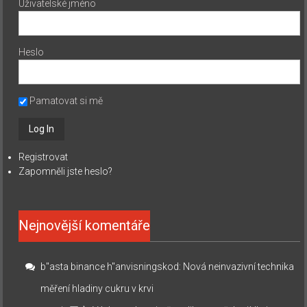
Uživatelské jméno
Heslo
Pamatovat si mě
Registrovat
Zapomněli jste heslo?
Nejnovější komentáře
b"asta binance h"anvisningskod
:
Nová neinvazivní technika
měření hladiny cukru v krvi