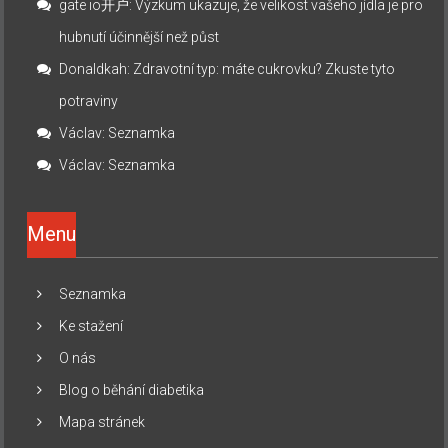
gate io开户
:
Výzkum ukazuje, že velikost vašeho jídla je pro
hubnutí účinnější než půst
Donaldkah
:
Zdravotní typ: máte cukrovku? Zkuste tyto
potraviny
Václav
:
Seznamka
Václav
:
Seznamka
Menu
Seznamka
Ke stažení
O nás
Blog o běhání diabetika
Mapa stránek