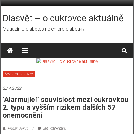
Přeskočit
na
obsah
Diasvět – o cukrovce aktuálně
Magazín o diabetes nejen pro diabetiky
Výzkum cukrovky
22.4.2022
‘Alarmující’ souvislost mezi cukrovkou
2. typu a vyšším rizikem dalších 57
onemocnění
Přidal: Jakub
Bez komentářů