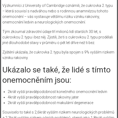
Výzkumníci z University of Cambridge oznámili, že cukrovka 2. typu
– která souvisí s nadváhou nebo s rodinnou anamnézou tohoto
onemocnění – vás vystavuje většímu riziku vzniku rakoviny,
onemocnění ledvin a neurologických onemocnění.
Tým zkoumal zdravotní údaje tří milionů lidí starších 30 let, s
cukrovkou 2. typu i bez něj. Zjistili, že ti s cukrovkou 2. typu prodělali
jiné dlouhodobé stavy v průměru o pět let dříve než ti bez.
Zjištění ukázala, že cukrovka 2. typu byla spojen s 9% vyšším rizikem
vzniku rakoviny.
Ukázalo se také, že lidé s tímto
onemocněním jsou:
2krát vyšší pravděpodobnost konečného onemocnění ledvin
4krát vyšší pravděpodobnost rakoviny jater
2krát vyšší pravděpodobnost makulární degenerace
Souviselo to také s 2,6krát vyšším rizikem neurologických problémů
a 2,3krát vyšším rizikem očních problémů, stejně jako 1,8krát vyšším