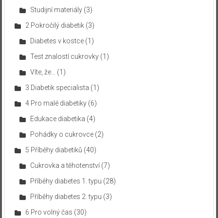
Studijní materiály
(3)
2 Pokročilý diabetik
(3)
Diabetes v kostce
(1)
Test znalostí cukrovky
(1)
Víte, že…
(1)
3 Diabetik specialista
(1)
4 Pro malé diabetiky
(6)
Edukace diabetika
(4)
Pohádky o cukrovce
(2)
5 Příběhy diabetiků
(40)
Cukrovka a těhotenství
(7)
Příběhy diabetes 1. typu
(28)
Příběhy diabetes 2. typu
(3)
6 Pro volný čas
(30)