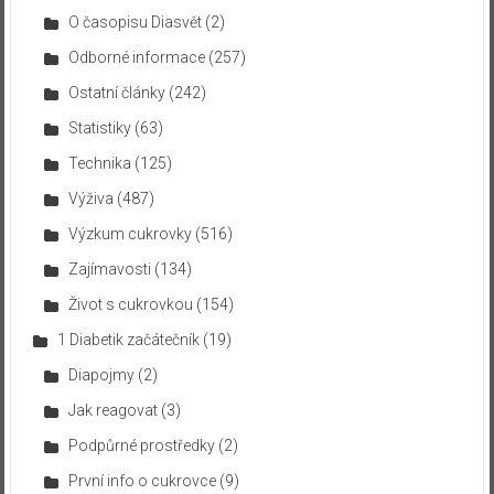
O časopisu Diasvět
(2)
Odborné informace
(257)
Ostatní články
(242)
Statistiky
(63)
Technika
(125)
Výživa
(487)
Výzkum cukrovky
(516)
Zajímavosti
(134)
Život s cukrovkou
(154)
1 Diabetik začátečník
(19)
Diapojmy
(2)
Jak reagovat
(3)
Podpůrné prostředky
(2)
První info o cukrovce
(9)