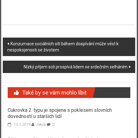
Navigace
Konzumace sociálních sítí během dospívání může vést k
nespokojenosti se životem
příspěvku
Nízký příjem soli prospívá lidem se srdečním selháním
Také by se vám mohlo líbit
Cukrovka 2. typu je spojena s poklesem slovních
dovedností u starších lidí
15.1.2019
Jakub
0