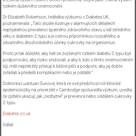
rizikem duševního onemocnění.
Dr Elizabeth Robertson, ředitelka výzkumu v Diabetes UK,
poznamenala: „Tato studie ilustruje v alarmujících detailech
nepřijatelnou prevalenci špatného zdravotního stavu u lidí středního
věku s diabetem 2. typu a je ostrou připomínkou rozsáhlého a
závažného dlouhodobého účinky cukrovky na organismus.
Proto je tak důležité, aby lidé se zvýšeným rizikem diabetu 2. typu byli
podporováni, aby riziko snižovali, a aby ti, kdo s tímto onemocněním
žijí, měli nepřetržitý přístup k běžné péči a podpoře, aby jej dobře
zvládali a předešli komplikacím nebo je oddálili.“
Doktorka Luanluan Sunová, která ve své předchozí roli klinické
epidemioložky na univerzitě v Cambridge spoluvedla výzkum, uvedla,
že zjištění ukazují, jak „nezbytné“ je prevence nebo oddálení cukrovky
2. typu.
Diabetes.co.uk
Sdílet: