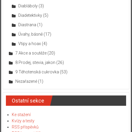
Diabláboly
(3)
Diadetektivky
(5)
Diastrana
(1)
Úvahy, básně
(17)
Vtipy a hoax
(4)
7 Akce a soutěže
(20)
8 Prodej, stevia, jakon
(26)
9 Těhotenská cukrovka
(53)
Nezařazené
(1)
Ostatní sekce
Ke stažení
Kvízy a testy
RSS příspěvků