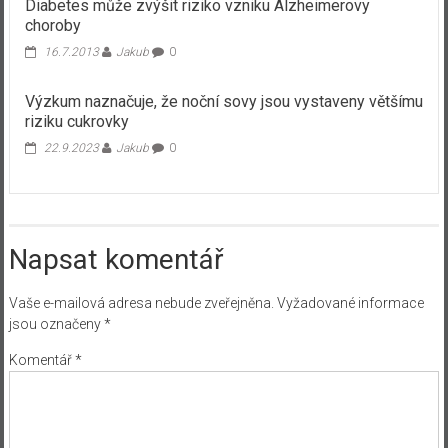
Diabetes může zvýšit riziko vzniku Alzheimerovy
choroby
16.7.2013
Jakub
0
​Výzkum naznačuje, že noční sovy jsou vystaveny většímu
riziku cukrovky
22.9.2023
Jakub
0
Napsat komentář
Vaše e-mailová adresa nebude zveřejněna.
Vyžadované informace
jsou označeny
*
Komentář
*