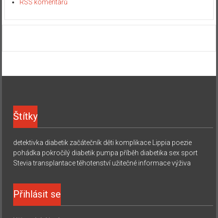
RSS komentářů
Štítky
detektivka
diabetik začátečník
děti
komplikace
Lippia
poezie
pohádka
pokročilý diabetik
pumpa
příběh diabetika
sex
sport
Stevia
transplantace
těhotenství
užitečné informace
výživa
Přihlásit se