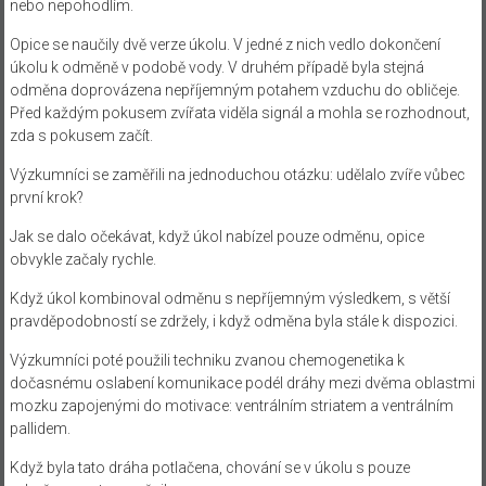
nebo nepohodlím.
Opice se naučily dvě verze úkolu. V jedné z nich vedlo dokončení
úkolu k odměně v podobě vody. V druhém případě byla stejná
odměna doprovázena nepříjemným potahem vzduchu do obličeje.
Před každým pokusem zvířata viděla signál a mohla se rozhodnout,
zda s pokusem začít.
Výzkumníci se zaměřili na jednoduchou otázku: udělalo zvíře vůbec
první krok?
Jak se dalo očekávat, když úkol nabízel pouze odměnu, opice
obvykle začaly rychle.
Když úkol kombinoval odměnu s nepříjemným výsledkem, s větší
pravděpodobností se zdržely, i když odměna byla stále k dispozici.
Výzkumníci poté použili techniku ​​zvanou chemogenetika k
dočasnému oslabení komunikace podél dráhy mezi dvěma oblastmi
mozku zapojenými do motivace: ventrálním striatem a ventrálním
pallidem.
Když byla tato dráha potlačena, chování se v úkolu s pouze