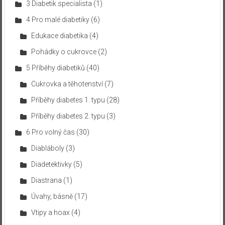
3 Diabetik specialista
(1)
4 Pro malé diabetiky
(6)
Edukace diabetika
(4)
Pohádky o cukrovce
(2)
5 Příběhy diabetiků
(40)
Cukrovka a těhotenství
(7)
Příběhy diabetes 1. typu
(28)
Příběhy diabetes 2. typu
(3)
6 Pro volný čas
(30)
Diabláboly
(3)
Diadetektivky
(5)
Diastrana
(1)
Úvahy, básně
(17)
Vtipy a hoax
(4)