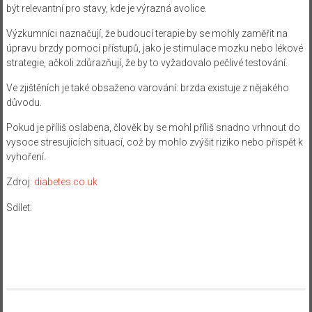
být relevantní pro stavy, kde je výrazná avolice.
Výzkumníci naznačují, že budoucí terapie by se mohly zaměřit na
úpravu brzdy pomocí přístupů, jako je stimulace mozku nebo lékové
strategie, ačkoli zdůrazňují, že by to vyžadovalo pečlivé testování.
Ve zjištěních je také obsaženo varování: brzda existuje z nějakého
důvodu.
Pokud je příliš oslabena, člověk by se mohl příliš snadno vrhnout do
vysoce stresujících situací, což by mohlo zvýšit riziko nebo přispět k
vyhoření.
Zdroj:
diabetes.co.uk
Sdílet: