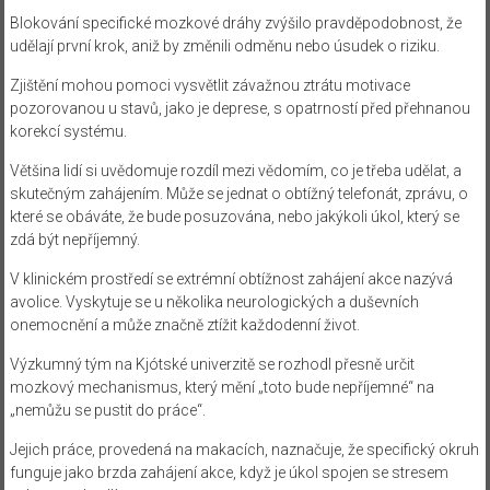
Blokování specifické mozkové dráhy zvýšilo pravděpodobnost, že
udělají první krok, aniž by změnili odměnu nebo úsudek o riziku.
Zjištění mohou pomoci vysvětlit závažnou ztrátu motivace
pozorovanou u stavů, jako je deprese, s opatrností před přehnanou
korekcí systému.
Většina lidí si uvědomuje rozdíl mezi vědomím, co je třeba udělat, a
skutečným zahájením. Může se jednat o obtížný telefonát, zprávu, o
které se obáváte, že bude posuzována, nebo jakýkoli úkol, který se
zdá být nepříjemný.
V klinickém prostředí se extrémní obtížnost zahájení akce nazývá
avolice. Vyskytuje se u několika neurologických a duševních
onemocnění a může značně ztížit každodenní život.
Výzkumný tým na Kjótské univerzitě se rozhodl přesně určit
mozkový mechanismus, který mění „toto bude nepříjemné“ na
„nemůžu se pustit do práce“.
Jejich práce, provedená na makacích, naznačuje, že specifický okruh
funguje jako brzda zahájení akce, když je úkol spojen se stresem