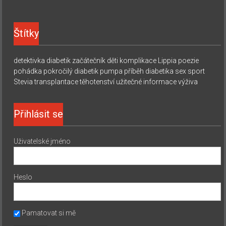
Štítky
detektivka
diabetik začátečník
děti
komplikace
Lippia
poezie
pohádka
pokročilý diabetik
pumpa
příběh diabetika
sex
sport
Stevia
transplantace
těhotenství
užitečné informace
výživa
Přihlásit se
Uživatelské jméno
Heslo
Pamatovat si mě