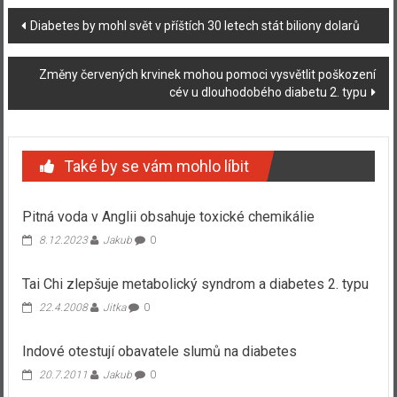
Navigace
Diabetes by mohl svět v příštích 30 letech stát biliony dolarů
příspěvku
Změny červených krvinek mohou pomoci vysvětlit poškození
cév u dlouhodobého diabetu 2. typu
Také by se vám mohlo líbit
Pitná voda v Anglii obsahuje toxické chemikálie
8.12.2023
Jakub
0
Tai Chi zlepšuje metabolický syndrom a diabetes 2. typu
22.4.2008
Jitka
0
Indové otestují obavatele slumů na diabetes
20.7.2011
Jakub
0