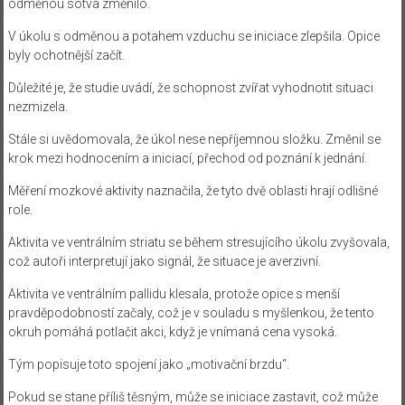
odměnou sotva změnilo.
V úkolu s odměnou a potahem vzduchu se iniciace zlepšila. Opice
byly ochotnější začít.
Důležité je, že studie uvádí, že schopnost zvířat vyhodnotit situaci
nezmizela.
Stále si uvědomovala, že úkol nese nepříjemnou složku. Změnil se
krok mezi hodnocením a iniciací, přechod od poznání k jednání.
Měření mozkové aktivity naznačila, že tyto dvě oblasti hrají odlišné
role.
Aktivita ve ventrálním striatu se během stresujícího úkolu zvyšovala,
což autoři interpretují jako signál, že situace je averzivní.
Aktivita ve ventrálním pallidu klesala, protože opice s menší
pravděpodobností začaly, což je v souladu s myšlenkou, že tento
okruh pomáhá potlačit akci, když je vnímaná cena vysoká.
Tým popisuje toto spojení jako „motivační brzdu“.
Pokud se stane příliš těsným, může se iniciace zastavit, což může