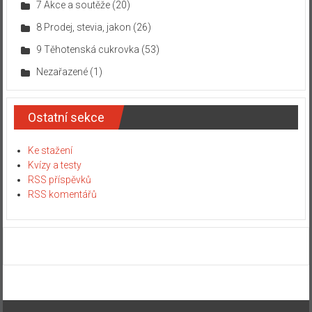
7 Akce a soutěže
(20)
8 Prodej, stevia, jakon
(26)
9 Těhotenská cukrovka
(53)
Nezařazené
(1)
Ostatní sekce
Ke stažení
Kvízy a testy
RSS příspěvků
RSS komentářů