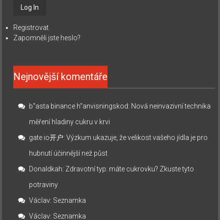
Registrovat
Zapomněli jste heslo?
Nejnovější komentáře
b"asta binance h"anvisningskod
:
Nová neinvazivní technika
měření hladiny cukru v krvi
gate io开户
:
Výzkum ukazuje, že velikost vašeho jídla je pro
hubnutí účinnější než půst
Donaldkah
:
Zdravotní typ: máte cukrovku? Zkuste tyto
potraviny
Václav
:
Seznamka
Václav
:
Seznamka