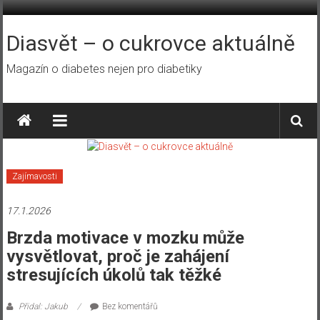
Přeskočit
na
obsah
Diasvět – o cukrovce aktuálně
Magazín o diabetes nejen pro diabetiky
Zajímavosti
17.1.2026
Brzda motivace v mozku může
vysvětlovat, proč je zahájení
stresujících úkolů tak těžké
Přidal: Jakub
Bez komentářů