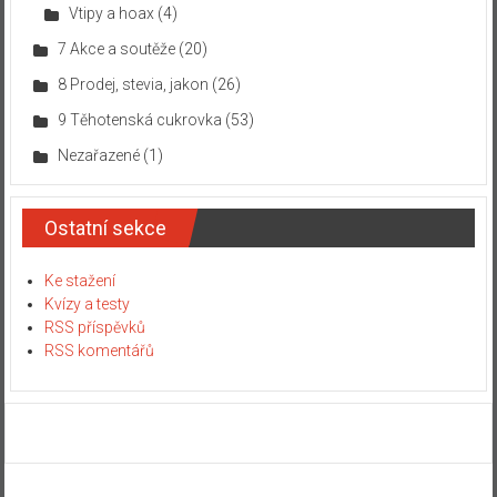
Vtipy a hoax
(4)
7 Akce a soutěže
(20)
8 Prodej, stevia, jakon
(26)
9 Těhotenská cukrovka
(53)
Nezařazené
(1)
Ostatní sekce
Ke stažení
Kvízy a testy
RSS příspěvků
RSS komentářů