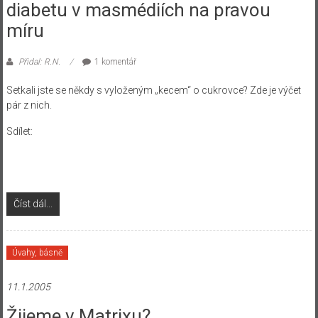
diabetu v masmédiích na pravou
míru
Přidal: R.N.
1 komentář
Setkali jste se někdy s vyloženým „kecem“ o cukrovce? Zde je výčet
pár z nich.
Sdílet:
Číst dál...
Úvahy, básně
11.1.2005
Žijeme v Matrixu?