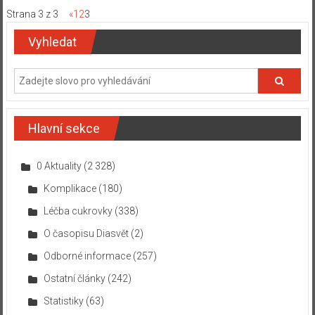
Strana 3 z 3
«
1
2
3
Vyhledat
Hlavní sekce
0 Aktuality
(2 328)
Komplikace
(180)
Léčba cukrovky
(338)
O časopisu Diasvět
(2)
Odborné informace
(257)
Ostatní články
(242)
Statistiky
(63)