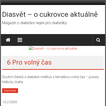
Přeskočit
na
obsah
Diasvět – o cukrovce aktuálně
Magazín o diabetes nejen pro diabetiky
6 Pro volný čas
Souhrn článků o diabetes mellitus s tematikou volný čas – poezie,
bláboly, úvahy
Diastrana
10.2.2005