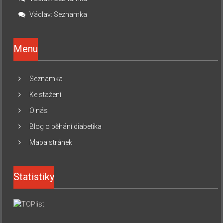
Václav
:
Seznamka
Menu
Seznamka
Ke stažení
O nás
Blog o běhání diabetika
Mapa stránek
Statistiky