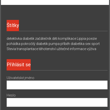
Štítky
detektivka
diabetik začátečník
děti
komplikace
Lippia
poezie
pohádka
pokročilý diabetik
pumpa
příběh diabetika
sex
sport
Stevia
transplantace
těhotenství
užitečné informace
výživa
Přihlásit se
Uživatelské jméno
Heslo