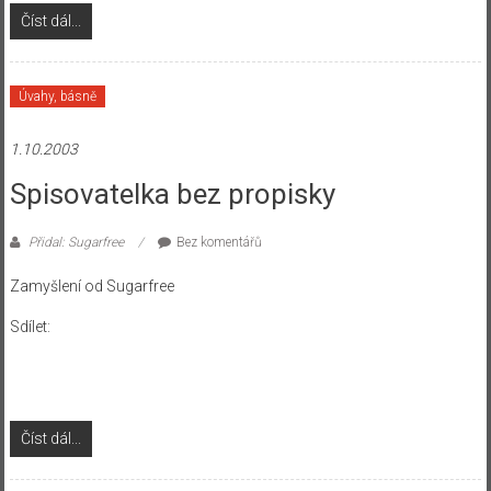
Číst dál...
Úvahy, básně
1.10.2003
Spisovatelka bez propisky
Přidal: Sugarfree
Bez komentářů
Zamyšlení od Sugarfree
Sdílet:
Číst dál...