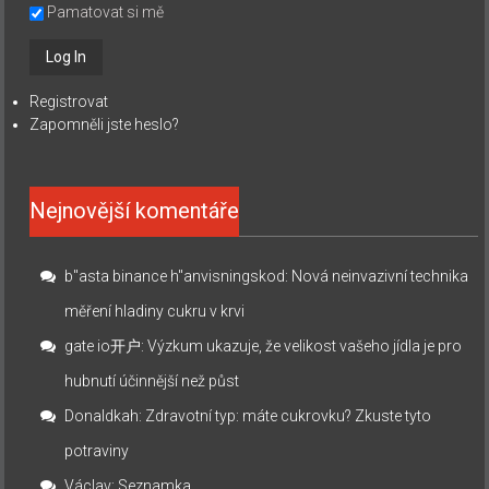
Pamatovat si mě
Registrovat
Zapomněli jste heslo?
Nejnovější komentáře
b"asta binance h"anvisningskod
:
Nová neinvazivní technika
měření hladiny cukru v krvi
gate io开户
:
Výzkum ukazuje, že velikost vašeho jídla je pro
hubnutí účinnější než půst
Donaldkah
:
Zdravotní typ: máte cukrovku? Zkuste tyto
potraviny
Václav
:
Seznamka