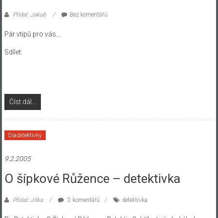
Přidal: Jakub
Bez komentářů
Pár vtipů pro vás…
Sdílet:
Číst dál...
Diadetektivky
9.2.2005
O šípkové Růžence – detektivka
Přidal: Jitka
2 komentářů
detektivka