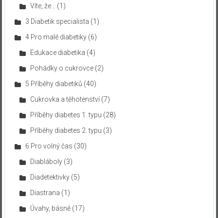
Víte, že…
(1)
3 Diabetik specialista
(1)
4 Pro malé diabetiky
(6)
Edukace diabetika
(4)
Pohádky o cukrovce
(2)
5 Příběhy diabetiků
(40)
Cukrovka a těhotenství
(7)
Příběhy diabetes 1. typu
(28)
Příběhy diabetes 2. typu
(3)
6 Pro volný čas
(30)
Diabláboly
(3)
Diadetektivky
(5)
Diastrana
(1)
Úvahy, básně
(17)