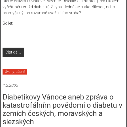
DiaDetektivka O Šípkové Růžence. Detektiv Cukřík stojí před úkolem
vyřešit sérii vražd diabetiků 2. typu. Jedná se o akci šílence, nebo
promyšlený tah rozumně uvažujícího vraha?
Sdílet:
Číst dál...
Úvahy, básně
1.2.2005
Diabetikovy Vánoce aneb zpráva o
katastrofálním povědomí o diabetu v
zemích českých, moravských a
slezských