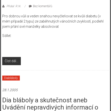
Přidal: R.N.
Bez komentářů
Pro dobrou vůli a veden snahou nevyčleňovat se kvůli diabetu (v
mém případě 2.typu) ze zaběhnutých vánočních zvyklostí, podlehl
jsem přání své manželky absolvovat
Sdílet:
Číst dál...
Diabláboly
28.1.2005
Dia bláboly a skutečnost aneb
Uvádění nepravdivých informací o