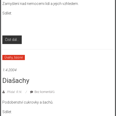
Zamyšlení nad nemocemi lidí a jejich vzhledem.
Sdílet:
Číst dál...
Úvahy, básně
1.4.2004
Diašachy
Přidal: R.N.
Bez komentářů
Podobenství cukrovky a šachů.
Sdílet: