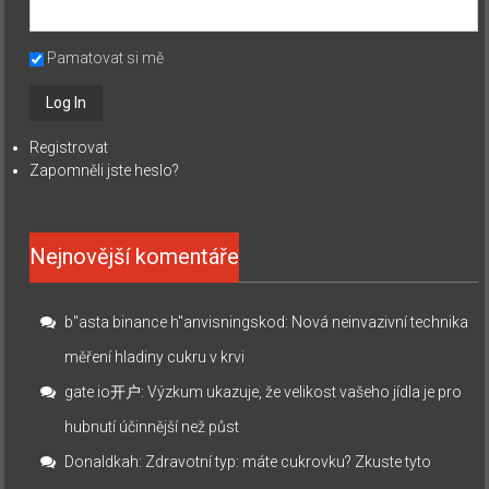
Pamatovat si mě
Registrovat
Zapomněli jste heslo?
Nejnovější komentáře
b"asta binance h"anvisningskod
:
Nová neinvazivní technika
měření hladiny cukru v krvi
gate io开户
:
Výzkum ukazuje, že velikost vašeho jídla je pro
hubnutí účinnější než půst
Donaldkah
:
Zdravotní typ: máte cukrovku? Zkuste tyto