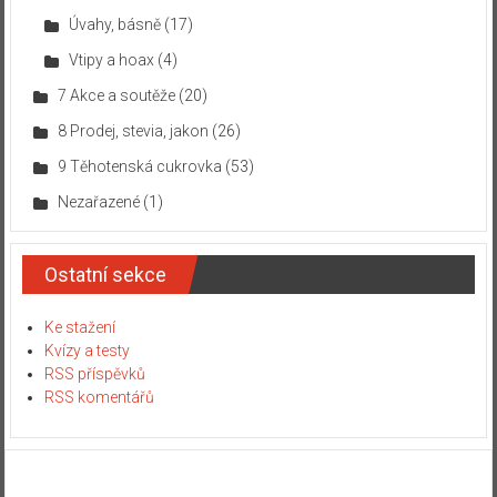
Úvahy, básně
(17)
Vtipy a hoax
(4)
7 Akce a soutěže
(20)
8 Prodej, stevia, jakon
(26)
9 Těhotenská cukrovka
(53)
Nezařazené
(1)
Ostatní sekce
Ke stažení
Kvízy a testy
RSS příspěvků
RSS komentářů