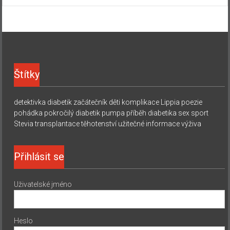
Štítky
detektivka
diabetik začátečník
děti
komplikace
Lippia
poezie
pohádka
pokročilý diabetik
pumpa
příběh diabetika
sex
sport
Stevia
transplantace
těhotenství
užitečné informace
výživa
Přihlásit se
Uživatelské jméno
Heslo