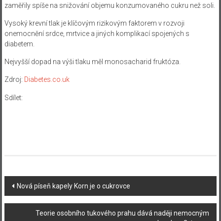
zaměřily spíše
na
snižování
objemu konzumovaného
cukru
než
soli
.
Vysoký krevní tlak
je klíčovým
rizikovým faktorem
v rozvoji
onemocnění srdce
, mrtvice
a
jiných komplikací
spojených s
diabetem
.
Nejvyšší dopad na výši tlaku měl monosacharid fruktóza.
Zdroj:
Diabetes.co.uk
Sdílet:
Navigace
Nová píseň kapely Korn je o cukrovce
příspěvku
Teorie osobního tukového prahu dává naději nemocným