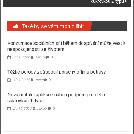
cukrovkou 2. typu
Také by se vám mohlo líbit
Konzumace sociálních sítí během dospívání může vést k
nespokojenosti se životem
22.4.2022
Jakub
0
Těžké porody způsobují poruchy příjmu potravy
10.1.2006
Jitka
0
Nová mobilní aplikace nabízí podporu pro děti s
cukrovkou 1. typu
24.10.2013
Jakub
0