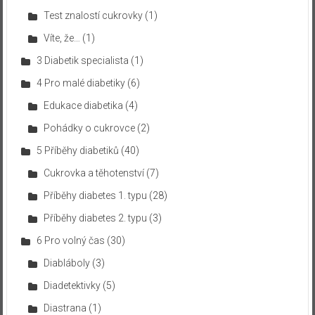
Test znalostí cukrovky
(1)
Víte, že…
(1)
3 Diabetik specialista
(1)
4 Pro malé diabetiky
(6)
Edukace diabetika
(4)
Pohádky o cukrovce
(2)
5 Příběhy diabetiků
(40)
Cukrovka a těhotenství
(7)
Příběhy diabetes 1. typu
(28)
Příběhy diabetes 2. typu
(3)
6 Pro volný čas
(30)
Diabláboly
(3)
Diadetektivky
(5)
Diastrana
(1)