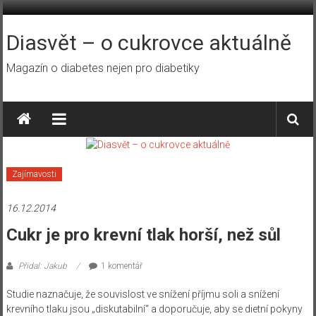
Přeskočit
na
obsah
Diasvět – o cukrovce aktuálně
Magazín o diabetes nejen pro diabetiky
Zajímavosti
16.12.2014
Cukr je pro krevní tlak horší, než sůl
Přidal: Jakub
1 komentář
Studie naznačuje,
že
souvislost ve snížení
příjmu
soli a
snížení
krevního
tlaku
jsou „
diskutabilní“
a
doporučuje, aby
se
dietní
pokyny