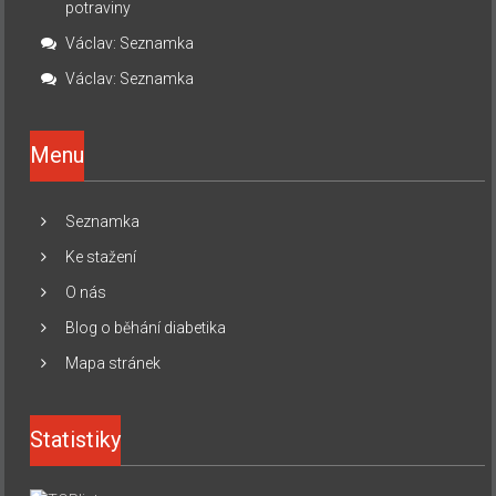
potraviny
Václav
:
Seznamka
Václav
:
Seznamka
Menu
Seznamka
Ke stažení
O nás
Blog o běhání diabetika
Mapa stránek
Statistiky