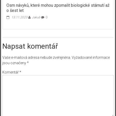
Osm návyků, které mohou zpomalit biologické stárnutí až
o šest let
13.11.2023
Jakub
0
Napsat komentář
Vaše e-mailová adresa nebude zveřejněna.
Vyžadované informace
jsou označeny
*
Komentář
*