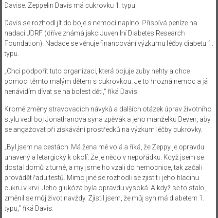
Davise. Zeppelin Davis má cukrovku 1. typu.
Davis se rozhodl jít do boje s nemocí naplno. Přispívá peníze na
nadaci JDRF (dříve známá jako Juvenilní Diabetes Research
Foundation). Nadace se věnuje financování výzkumu léčby diabetu 1.
typu.
„Chci podpořit tuto organizaci, která bojuje zuby nehty a chce
pomoci těmto malým dětem s cukrovkou. Je to hrozná nemoc a já
nenávidím dívat se na bolest děti,“ říká Davis.
Kromě změny stravovacích návyků a dalších otázek úprav životního
stylu vedl boj Jonathanova syna zpěvák a jeho manželku Deven, aby
se angažovat při získávání prostředků na výzkum léčby cukrovky.
„Byl jsem na cestách. Má žena mě volá a říká, že Zeppy je opravdu
unavený a letargický k okolí. Že je něco v nepořádku. Když jsem se
dostal domů z turné, a my jsme ho vzali do nemocnice, tak začali
provádět řadu testů. Mimo jiné se rozhodli se zjistit i jeho hladinu
cukru v krvi. Jeho glukóza byla opravdu vysoká. A když se to stalo,
změnil se můj život navždy. Zjistil jsem, že můj syn má diabetem 1.
typu,“ říká Davis.