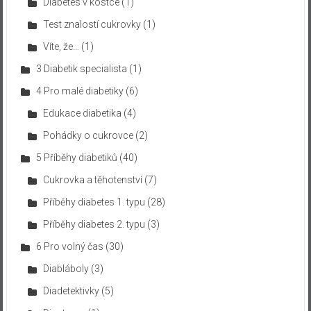
Diabetes v kostce
(1)
Test znalostí cukrovky
(1)
Víte, že…
(1)
3 Diabetik specialista
(1)
4 Pro malé diabetiky
(6)
Edukace diabetika
(4)
Pohádky o cukrovce
(2)
5 Příběhy diabetiků
(40)
Cukrovka a těhotenství
(7)
Příběhy diabetes 1. typu
(28)
Příběhy diabetes 2. typu
(3)
6 Pro volný čas
(30)
Diabláboly
(3)
Diadetektivky
(5)