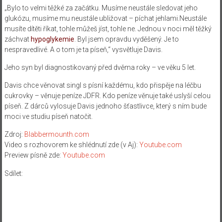
„Bylo to velmi těžké za začátku. Musíme neustále sledovat jeho
glukózu, musíme mu neustále ubližovat – píchat jehlami.Neustále
musíte dítěti říkat, tohle můžeš jíst, tohle ne. Jednou v noci měl těžký
záchvat
hypoglykemie
. Byl jsem opravdu vyděšený. Je to
nespravedlivé. A o tom je ta píseň,“ vysvětluje Davis.
Jeho syn byl diagnostikovaný před dvěma roky – ve věku 5 let.
Davis chce věnovat singl s písní každému, kdo přispěje na léčbu
cukrovky – věnuje peníze JDFR. Kdo peníze věnuje také uslyší celou
píseň. Z dárců vylosuje Davis jednoho šťastlivce, který s ním bude
moci ve studiu píseň natočit.
Zdroj:
Blabbermounth.com
Video s rozhovorem ke shlédnutí zde (v Aj):
Youtube.com
Preview písně zde:
Youtube.com
Sdílet: