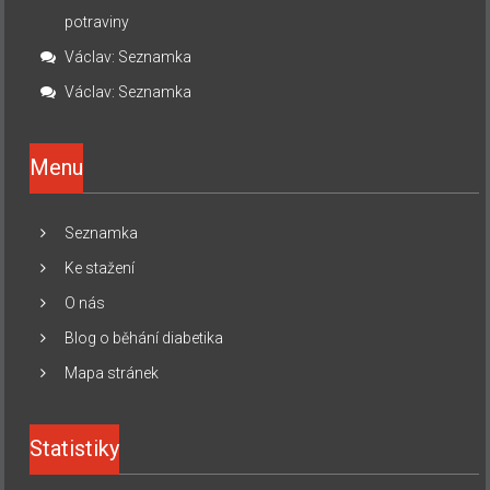
potraviny
Václav
:
Seznamka
Václav
:
Seznamka
Menu
Seznamka
Ke stažení
O nás
Blog o běhání diabetika
Mapa stránek
Statistiky