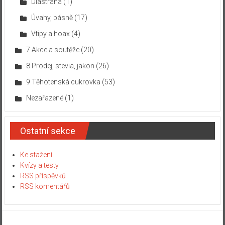
Diastrana
(1)
Úvahy, básně
(17)
Vtipy a hoax
(4)
7 Akce a soutěže
(20)
8 Prodej, stevia, jakon
(26)
9 Těhotenská cukrovka
(53)
Nezařazené
(1)
Ostatní sekce
Ke stažení
Kvízy a testy
RSS příspěvků
RSS komentářů