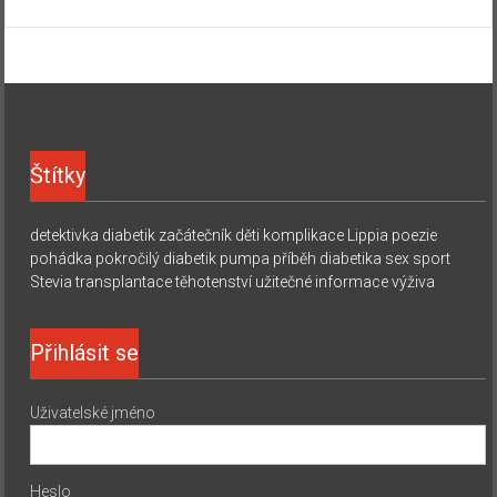
Štítky
detektivka
diabetik začátečník
děti
komplikace
Lippia
poezie
pohádka
pokročilý diabetik
pumpa
příběh diabetika
sex
sport
Stevia
transplantace
těhotenství
užitečné informace
výživa
Přihlásit se
Uživatelské jméno
Heslo