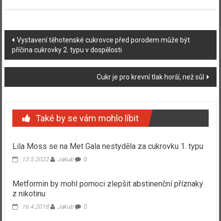
Navigace
Vystavení těhotenské cukrovce před porodem může být
příčina cukrovky 2. typu v dospělosti
příspěvku
Cukr je pro krevní tlak horší, než sůl
Také by se vám mohlo líbit
Lila Moss se na Met Gala nestyděla za cukrovku 1. typu
13.5.2022
Jakub
0
Metformin by mohl pomoci zlepšit abstinenční příznaky
z nikotinu
16.4.2018
Jakub
0