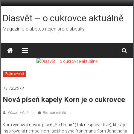
Přeskočit
na
obsah
Diasvět – o cukrovce aktuálně
Magazín o diabetes nejen pro diabetiky
Zajímavosti
11.12.2014
Nová píseň kapely Korn je o cukrovce
Přidal: Jakub
Bez komentářů
Korn vydávají novou píseň „So Unfair“ (Tak nespravedlivé), která je
inspirovaná nemocí nejmladšího syna frontmana Korn Jonathana