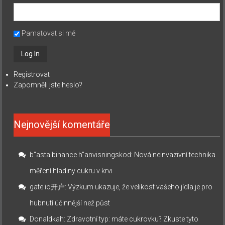
Pamatovat si mě
Registrovat
Zapomněli jste heslo?
Nejnovější komentáře
b"asta binance h"anvisningskod
:
Nová neinvazivní technika
měření hladiny cukru v krvi
gate io开户
:
Výzkum ukazuje, že velikost vašeho jídla je pro
hubnutí účinnější než půst
Donaldkah
:
Zdravotní typ: máte cukrovku? Zkuste tyto