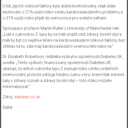
U lidí, jejichž rizikové faktory byly dobře kontrolovány, však stále
existovalo o 21% vyšší riziko vzniku kardiovaskulárního problému a
o 31% vyšší riziko přijetí do nemocnice pro srdeční selhání.
Spoluautor profesor Martin Rutter z University of Manchester řekl:
„Lidé s cukrovkou 2. typu by se měli snažit vést zdravý životní styl a
měli by být co nejdříve léčeni na kardiovaskulární rizikové faktory, bez
ohledu na to, zda mají kardiovaskulární onemocnění nebo ne.“
Dr. Elizabeth Robertson, ředitelka výzkumu společnosti Diabetes UK,
uvedla: „Tento výzkum, financovaný společností Diabetes UK,
ukazuje, že ačkoli cukrovka typu 2 zvyšuje riziko vzniku srdečních
onemocnění, protože udržuje hladinu cukru v krvi, krevní tlak a krevní
tuky v zdravý rozsah a zdravý životní styl – toto riziko můžete
minimalizovat.“
Zdroj:
diabetes.co.uk
Sdílet: