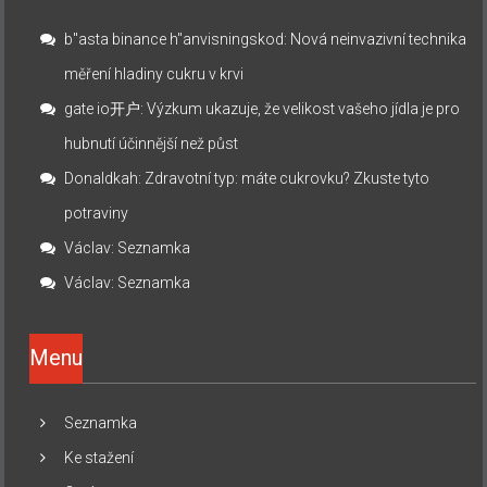
b"asta binance h"anvisningskod
:
Nová neinvazivní technika
měření hladiny cukru v krvi
gate io开户
:
Výzkum ukazuje, že velikost vašeho jídla je pro
hubnutí účinnější než půst
Donaldkah
:
Zdravotní typ: máte cukrovku? Zkuste tyto
potraviny
Václav
:
Seznamka
Václav
:
Seznamka
Menu
Seznamka
Ke stažení