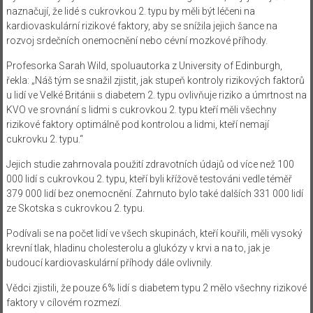
naznačují, že lidé s cukrovkou 2. typu by měli být léčeni na
kardiovaskulární rizikové faktory, aby se snížila jejich šance na
rozvoj srdečních onemocnění nebo cévní mozkové příhody.
Profesorka Sarah Wild, spoluautorka z University of Edinburgh,
řekla: „Náš tým se snažil zjistit, jak stupeň kontroly rizikových faktorů
u lidí ve Velké Británii s diabetem 2. typu ovlivňuje riziko a úmrtnost na
KVO ve srovnání s lidmi s cukrovkou 2. typu kteří měli všechny
rizikové faktory optimálně pod kontrolou a lidmi, kteří nemají
cukrovku 2. typu.“
Jejich studie zahrnovala použití zdravotních údajů od více než 100
000 lidí s cukrovkou 2. typu, kteří byli křížově testováni vedle téměř
379 000 lidí bez onemocnění. Zahrnuto bylo také dalších 331 000 lidí
ze Skotska s cukrovkou 2. typu.
Podívali se na počet lidí ve všech skupinách, kteří kouřili, měli vysoký
krevní tlak, hladinu cholesterolu a glukózy v krvi a na to, jak je
budoucí kardiovaskulární příhody dále ovlivnily.
Vědci zjistili, že pouze 6% lidí s diabetem typu 2 mělo všechny rizikové
faktory v cílovém rozmezí.