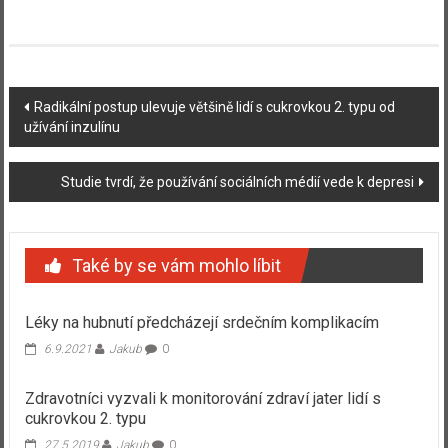
Navigace
Radikální postup ulevuje většině lidí s cukrovkou 2. typu od
užívání inzulínu
příspěvku
Studie tvrdí, že používání sociálních médií vede k depresi
Také by se vám mohlo líbit
Léky na hubnutí předcházejí srdečním komplikacím
6.9.2021
Jakub
0
Zdravotníci vyzvali k monitorování zdraví jater lidí s
cukrovkou 2. typu
27.5.2019
Jakub
0