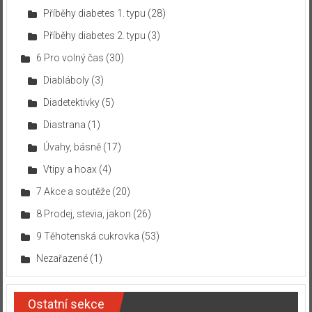
Příběhy diabetes 1. typu
(28)
Příběhy diabetes 2. typu
(3)
6 Pro volný čas
(30)
Diabláboly
(3)
Diadetektivky
(5)
Diastrana
(1)
Úvahy, básně
(17)
Vtipy a hoax
(4)
7 Akce a soutěže
(20)
8 Prodej, stevia, jakon
(26)
9 Těhotenská cukrovka
(53)
Nezařazené
(1)
Ostatní sekce