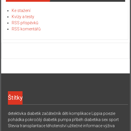
Ke stažení
Kvízy a testy
RSS příspěvků
RSS komentářů
Štítky
detektivka
diabetik začátečník
děti
komplikace
Lippia
poezie
pohádka
pokročilý diabetik
pumpa
příběh diabetika
sex
sport
Stevia
transplantace
těhotenství
užitečné informace
výživa