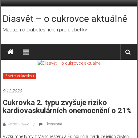
Přeskočit
na
obsah
Diasvět – o cukrovce aktuálně
Magazín o diabetes nejen pro diabetiky
Život s cukrovkou
9.12.2020
Cukrovka 2. typu zvyšuje riziko
kardiovaskulárních onemocnění o 21%
Přidal: Jakub
1 komentář
Výzkumné týmy z Manchesteru a Edinburghu tvrdí, že jejich zjištění