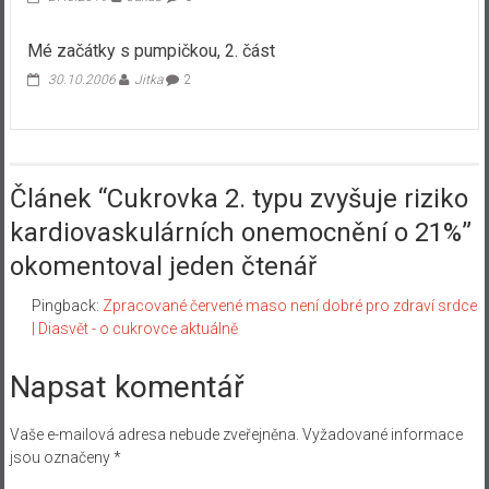
Mé začátky s pumpičkou, 2. část
30.10.2006
Jitka
2
Článek “
Cukrovka 2. typu zvyšuje riziko
kardiovaskulárních onemocnění o 21%
”
okomentoval jeden čtenář
Pingback:
Zpracované červené maso není dobré pro zdraví srdce
| Diasvět - o cukrovce aktuálně
Napsat komentář
Vaše e-mailová adresa nebude zveřejněna.
Vyžadované informace
jsou označeny
*