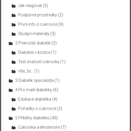
Jak reagovat
(3)
Podpůrné prostředky
(2)
První info o cukrovce
(9)
Studijní materiály
(3)
2 Pokročilý diabetik
(3)
Diabetes v kostce
(1)
Test znalostí cukrovky
(1)
Víte, že…
(1)
3 Diabetik specialista
(1)
4 Pro malé diabetiky
(6)
Edukace diabetika
(4)
Pohádky o cukrovce
(2)
5 Příběhy diabetiků
(40)
Cukrovka a těhotenství
(7)