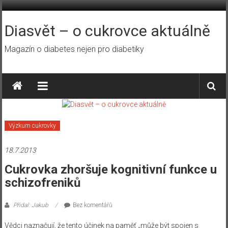
Přeskočit
na
obsah
Diasvět – o cukrovce aktuálně
Magazín o diabetes nejen pro diabetiky
Výzkum cukrovky
18.7.2013
Cukrovka zhoršuje kognitivní funkce u
schizofreniků
Přidal: Jakub
Bez komentářů
Vědci naznačují, že tento účinek na paměť „může být spojen s