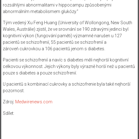
rozsáhlými abnormalitami v hippocampu způsobenými
abnormálním metabolismem glukózy.“
Tým vedený Xu Feng Huang (University of Wollongong, New South
Wales, Austrálie) zjistil, že ve srovnání se 190 zdravými jedinci byl
kognitivní výkon (fungování paměti) významně narušen u 127
pacientů se schizofrenií, 55 pacientů se schizofrenií a
zároveň cukrovkou a 106 pacientů jenom s diabetes.
Pacienti se schizofrenií a navíc s diabetes měli nejhorší kognitivní
celkovou výkonnost. Jejich výkony byly výrazně horší než u pacientů
pouze s diabetes a pouze schizofrenií.
U pacientů s kombinací cukrovky a schizofrenie byla také nejhorší
pozornost.
Zdroj:
Medwirenews.com
Sdílet: