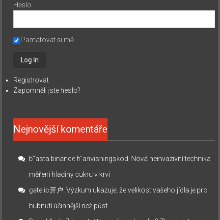
Heslo
Pamatovat si mě
Registrovat
Zapomněli jste heslo?
Nejnovější komentáře
b"asta binance h"anvisningskod
:
Nová neinvazivní technika
měření hladiny cukru v krvi
gate io开户
:
Výzkum ukazuje, že velikost vašeho jídla je pro
hubnutí účinnější než půst