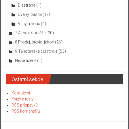
Diastrana
(1)
Úvahy, básně
(17)
Vtipy a hoax
(4)
7 Akce a soutěže
(20)
8 Prodej, stevia, jakon
(26)
9 Těhotenská cukrovka
(53)
Nezařazené
(1)
Ostatní sekce
Ke stažení
Kvízy a testy
RSS příspěvků
RSS komentářů