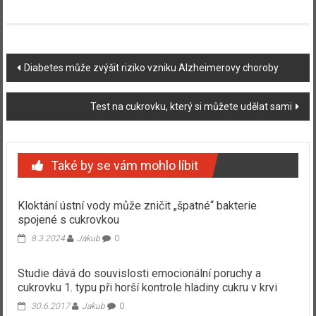
Navigace
Diabetes může zvýšit riziko vzniku Alzheimerovy choroby
příspěvku
Test na cukrovku, který si můžete udělat sami
Také by se vám mohlo líbit
Kloktání ústní vody může zničit „špatné“ bakterie
spojené s cukrovkou
8.3.2024
Jakub
0
Studie dává do souvislosti emocionální poruchy a
cukrovku 1. typu při horší kontrole hladiny cukru v krvi
30.6.2017
Jakub
0