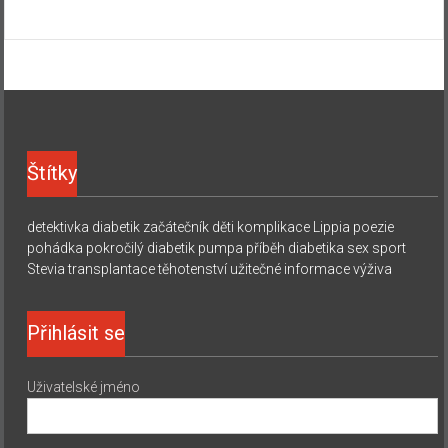
Štítky
detektivka
diabetik začátečník
děti
komplikace
Lippia
poezie
pohádka
pokročilý diabetik
pumpa
příběh diabetika
sex
sport
Stevia
transplantace
těhotenství
užitečné informace
výživa
Přihlásit se
Uživatelské jméno