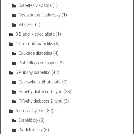
Diabetes v kostce
(1)
Test znalostí cukrovky
(1)
Víte, že…
(1)
3 Diabetik specialista
(1)
4 Pro malé diabetiky
(6)
Edukace diabetika
(4)
Pohádky o cukrovce
(2)
5 Příběhy diabetiků
(40)
Cukrovka a těhotenství
(7)
Příběhy diabetes 1. typu
(28)
Příběhy diabetes 2. typu
(3)
6 Pro volný čas
(30)
Diabláboly
(3)
Diadetektivky
(5)