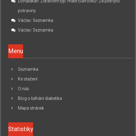
Donaldkah
:
Zdravotní typ: máte cukrovku? Zkuste tyto
potraviny
Václav
:
Seznamka
Václav
:
Seznamka
Menu
Seznamka
Ke stažení
O nás
Blog o běhání diabetika
Mapa stránek
Statistiky