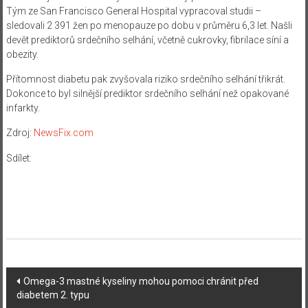
Tým ze San Francisco General Hospital vypracoval studii –
sledovali 2 391 žen po menopauze po dobu v průměru 6,3 let. Našli
devět prediktorů srdečního selhání, včetně cukrovky, fibrilace síní a
obezity.
Přítomnost diabetu pak zvyšovala riziko srdečního selhání třikrát.
Dokonce to byl silnější prediktor srdečního selhání než opakované
infarkty.
Zdroj:
NewsFix.com
Sdílet:
Navigace
Omega-3 mastné kyseliny mohou pomoci chránit před
diabetem 2. typu
příspěvku