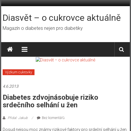
Přeskočit
na
obsah
Diasvět – o cukrovce aktuálně
Magazín o diabetes nejen pro diabetiky
Výzkum cukrovky
4.6.2013
Diabetes zdvojnásobuje riziko
srdečního selhání u žen
Přidal: Jakub
Bez komentářů
Dosud nejsou moc známy rizikové faktory pro srdeční selhání u žen.