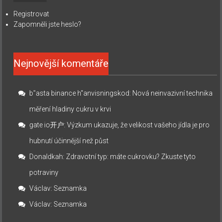
Registrovat
Zapomněli jste heslo?
Nejnovější komentáře
b"asta binance h"anvisningskod
:
Nová neinvazivní technika
měření hladiny cukru v krvi
gate io开户
:
Výzkum ukazuje, že velikost vašeho jídla je pro
hubnutí účinnější než půst
Donaldkah
:
Zdravotní typ: máte cukrovku? Zkuste tyto
potraviny
Václav
:
Seznamka
Václav
:
Seznamka