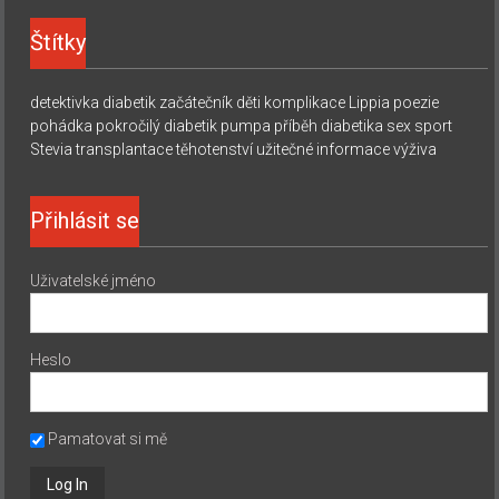
Štítky
detektivka
diabetik začátečník
děti
komplikace
Lippia
poezie
pohádka
pokročilý diabetik
pumpa
příběh diabetika
sex
sport
Stevia
transplantace
těhotenství
užitečné informace
výživa
Přihlásit se
Uživatelské jméno
Heslo
Pamatovat si mě