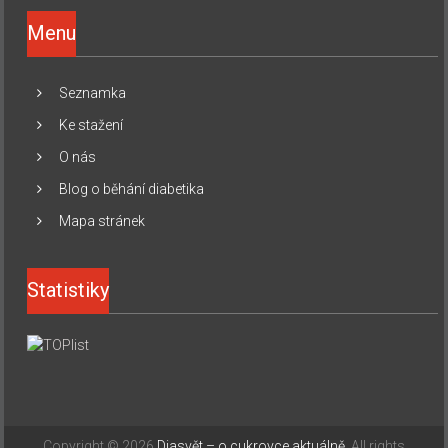
Menu
Seznamka
Ke stažení
O nás
Blog o běhání diabetika
Mapa stránek
Statistiky
Copyright © 2026
Diasvět – o cukrovce aktuálně
. All rights