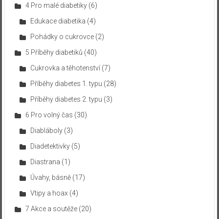
4 Pro malé diabetiky
(6)
Edukace diabetika
(4)
Pohádky o cukrovce
(2)
5 Příběhy diabetiků
(40)
Cukrovka a těhotenství
(7)
Příběhy diabetes 1. typu
(28)
Příběhy diabetes 2. typu
(3)
6 Pro volný čas
(30)
Diabláboly
(3)
Diadetektivky
(5)
Diastrana
(1)
Úvahy, básně
(17)
Vtipy a hoax
(4)
7 Akce a soutěže
(20)