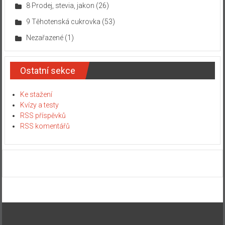
8 Prodej, stevia, jakon
(26)
9 Těhotenská cukrovka
(53)
Nezařazené
(1)
Ostatní sekce
Ke stažení
Kvízy a testy
RSS příspěvků
RSS komentářů