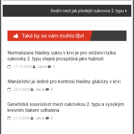
Sedm cest jak předejít cukrovce 2. typu
Také by se vám mohlo líbit
Normalizace hladiny cukru v krvi je pro snížení rizika
cukrovky 2. typu stejně prospěšná jako hubnutí
17.10.2025
Jakub
0
Manželství je dobré pro kontrolu hladiny glukózy v krvi
22.2.2023
Jakub
0
Genetická souvislost mezi cukrovkou 2. typu a vysokým
krevním tlakem odhalena
21.2.2026
Jakub
0