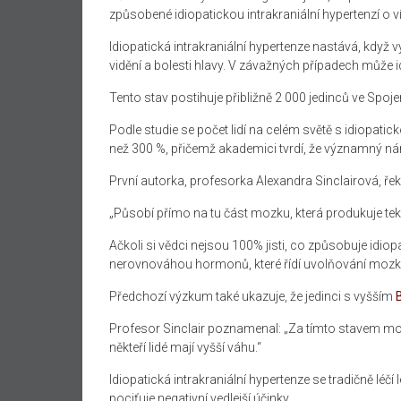
způsobené idiopatickou intrakraniální hypertenzí o v
Idiopatická intrakraniální hypertenze nastává, když
vidění a bolesti hlavy. V závažných případech může i
Tento stav postihuje přibližně 2 000 jedinců ve Spoje
Podle studie se počet lidí na celém světě s idiopatick
než 300 %, přičemž akademici tvrdí, že významný ná
První autorka, profesorka Alexandra Sinclairová, řekla:
„Působí přímo na tu část mozku, která produkuje teku
Ačkoli si vědci nejsou 100% jisti, co způsobuje idiopat
nerovnováhou hormonů, které řídí uvolňování mozko
Předchozí výzkum také ukazuje, že jedinci s vyšším
Profesor Sinclair poznamenal: „Za tímto stavem moh
někteří lidé mají vyšší váhu.“
Idiopatická intrakraniální hypertenze se tradičně léčí 
pociťuje negativní vedlejší účinky.