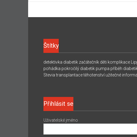
Štítky
detektivka
diabetik začátečník
děti
komplikace
Lip
pohádka
pokročilý diabetik
pumpa
příběh diabeti
Stevia
transplantace
těhotenství
užitečné inform
Přihlásit se
Uživatelské jméno