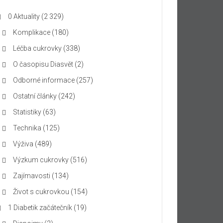
0 Aktuality
(2 329)
Komplikace
(180)
Léčba cukrovky
(338)
O časopisu Diasvět
(2)
Odborné informace
(257)
Ostatní články
(242)
Statistiky
(63)
Technika
(125)
Výživa
(489)
Výzkum cukrovky
(516)
Zajímavosti
(134)
Život s cukrovkou
(154)
1 Diabetik začátečník
(19)