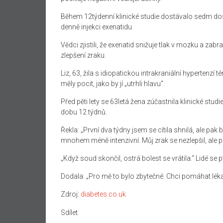
Během 12týdenní klinické studie dostávalo sedm dospě
denně injekci exenatidu.
Vědci zjistili, že exenatid snižuje tlak v mozku a zab
zlepšení zraku.
Liz, 63, žila s idiopatickou intrakraniální hypertenzí 
měly pocit, jako by jí „utrhli hlavu“.
Před pěti lety se 63letá žena zúčastnila klinické stu
dobu 12 týdnů.
Řekla: „První dva týdny jsem se cítila shnilá, ale pak 
mnohem méně intenzivní. Můj zrak se nezlepšil, ale p
„Když soud skončil, ostrá bolest se vrátila.“ Lidé se pt
Dodala: „Pro mě to bylo zbytečné. Chci pomáhat lék
Zdroj:
diabetes.co.uk
Sdílet: