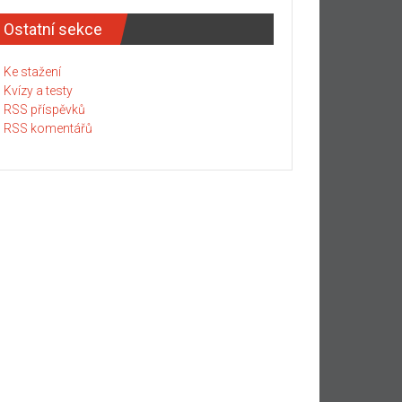
Ostatní sekce
Ke stažení
Kvízy a testy
RSS příspěvků
RSS komentářů