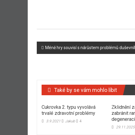
Navigace
Méně hry souvisí s nárůstem problémů duševního
příspěvku
Také by se vám mohlo líbit
Cukrovka 2. typu vyvolává
Zklidnění 
trvalé zdravotní problémy
zabránit ra
degenerac
3.9.2021
Jakub
4
29.11.2025