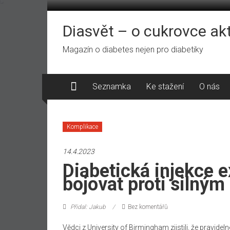
Přeskočit
na
obsah
Diasvět – o cukrovce ak
Magazín o diabetes nejen pro diabetiky
Seznamka
Ke stažení
O nás
Komplikace
14.4.2023
Diabetická injekce 
bojovat proti silným
Přidal: Jakub
Bez komentářů
Vědci z University of Birmingham zjistili, že pravidel