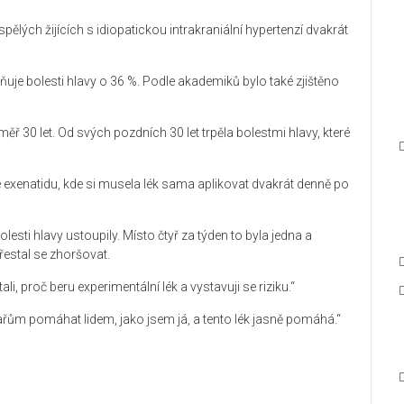
lých žijících s idiopatickou intrakraniální hypertenzí dvakrát
raňuje bolesti hlavy o 36 %. Podle akademiků bylo také zjištěno
téměř 30 let. Od svých pozdních 30 let trpěla bolestmi hlavy, které
die exenatidu, kde si musela lék sama aplikovat dvakrát denně po
bolesti hlavy ustoupily. Místo čtyř za týden to byla jedna a
řestal se zhoršovat.
ali, proč beru experimentální lék a vystavuji se riziku.“
ařům pomáhat lidem, jako jsem já, a tento lék jasně pomáhá.“