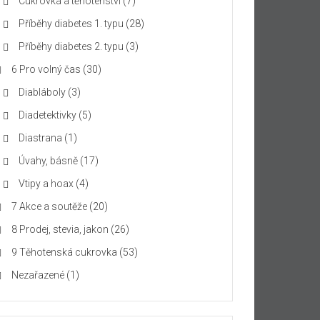
Cukrovka a těhotenství
(7)
Příběhy diabetes 1. typu
(28)
Příběhy diabetes 2. typu
(3)
6 Pro volný čas
(30)
Diabláboly
(3)
Diadetektivky
(5)
Diastrana
(1)
Úvahy, básně
(17)
Vtipy a hoax
(4)
7 Akce a soutěže
(20)
8 Prodej, stevia, jakon
(26)
9 Těhotenská cukrovka
(53)
Nezařazené
(1)