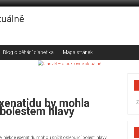
tuálně
Blog o běhání diabetika
Mapa stránek
exenatidu by mohla
 bolestem hlavy
né injekce exenatidu mohou snížit oslepující bolesti hlavy