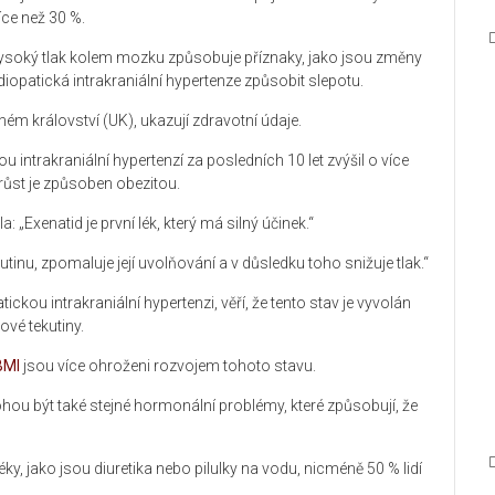
íce než 30 %.
 vysoký tlak kolem mozku způsobuje příznaky, jako jsou změny
diopatická intrakraniální hypertenze způsobit slepotu.
ném království (UK), ukazují zdravotní údaje.
ou intrakraniální hypertenzí za posledních 10 let zvýšil o více
růst je způsoben obezitou.
 „Exenatid je první lék, který má silný účinek.“
tinu, zpomaluje její uvolňování a v důsledku toho snižuje tlak.“
ickou intrakraniální hypertenzi, věří, že tento stav je vyvolán
vé tekutiny.
BMI
jsou více ohroženi rozvojem tohoto stavu.
ou být také stejné hormonální problémy, které způsobují, že
léky, jako jsou diuretika nebo pilulky na vodu, nicméně 50 % lidí