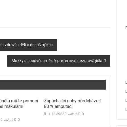
 zdraví u dětí a dospívajících
Mozky se podvědomě učí preferovat nezdravá jídla
zánětu může pomoci
Zapáchající nohy předcházejí
né makulární
80 % amputací
i
1.12.2022
Jakub
0
Jakub
0