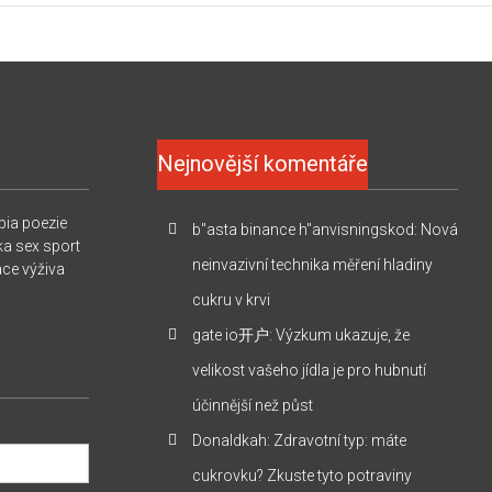
Nejnovější komentáře
pia
poezie
b"asta binance h"anvisningskod
:
Nová
ka
sex
sport
neinvazivní technika měření hladiny
ace
výživa
cukru v krvi
gate io开户
:
Výzkum ukazuje, že
velikost vašeho jídla je pro hubnutí
účinnější než půst
Donaldkah
:
Zdravotní typ: máte
cukrovku? Zkuste tyto potraviny